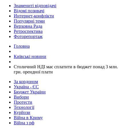
Знамениті відповідачі
Відомі позивачі
Интернет-конфлікти
Популярні теми
Верховна Рада
Ретроспектива
Фоторепортаж
Головна
Київські новини
Столичний НДІ має сплатити в бюджет понад 3 млн.
грн. орендної плати
За кордоном
Україна - ЄС
Бюджет України
Вибори
Протести
Технології
Курйози
Війна в Криму
Війна з рф