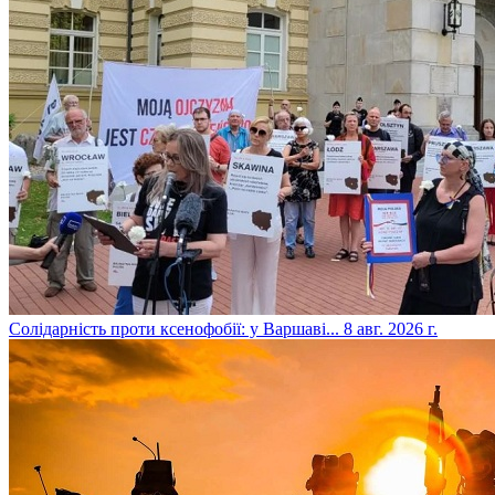
​Солідарність проти ксенофобії: у Варшаві...
8 авг. 2026 г.