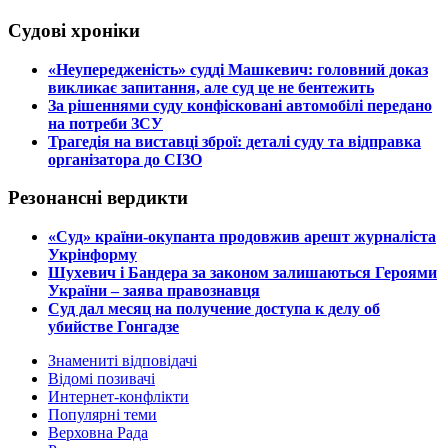
Судові хроніки
​«Неупередженість» судді Машкевич: головний доказ
викликає запитання, але суд це не бентежить
​За рішеннями суду конфісковані автомобілі передано
на потреби ЗСУ
​Трагедія на виставці зброї: деталі суду та відправка
організатора до СІЗО
Резонансні вердикти
​«Суд» країни-окупанта продовжив арешт журналіста
Укрінформу
Шухевич і Бандера за законом залишаються Героями
України – заява правознавця
Суд дал месяц на получение доступа к делу об
убийстве Гонгадзе
Знамениті відповідачі
Відомі позивачі
Интернет-конфлікти
Популярні теми
Верховна Рада