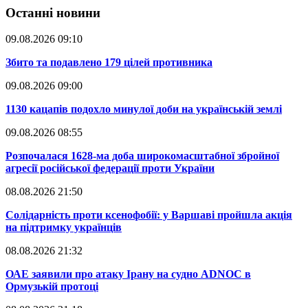
Останні новини
09.08.2026 09:10
​Збито та подавлено 179 цілей противника
09.08.2026 09:00
​1130 кацапів подохло минулої доби на українській землі
09.08.2026 08:55
​Розпочалася 1628-ма доба широкомасштабної збройної
агресії російської федерації проти України
08.08.2026 21:50
​Солідарність проти ксенофобії: у Варшаві пройшла акція
на підтримку українців
08.08.2026 21:32
​ОАЕ заявили про атаку Ірану на судно ADNOC в
Ормузькій протоці