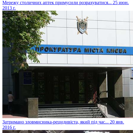
Мережу столичних аптек примусили розрахуватися...
25 июн.
2013 г.
Затримано зловмисника-рецидивіста, який під час...
20 янв.
2016 г.