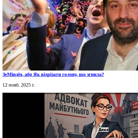
​ЗеМіндіч, або Як відрізати голову, що згнила?
12 нояб. 2025 г.