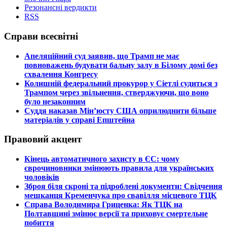
Резонансні вердикти
RSS
Справи всесвітні
​Апеляційний суд заявив, що Трамп не має
повноважень будувати бальну залу в Білому домі без
схвалення Конгресу
​Колишній федеральний прокурор у Сіетлі судиться з
Трампом через звільнення, стверджуючи, що воно
було незаконним
​Суддя наказав Мін’юсту США оприлюднити більше
матеріалів у справі Епштейна
Правовий акцент
​Кінець автоматичного захисту в ЄС: чому
єврочиновники змінюють правила для українських
чоловіків
​Зброя біля скроні та підроблені документи: Свідчення
мешканця Кременчука про свавілля місцевого ТЦК
​Справа Володимира Гриценка: Як ТЦК на
Полтавщині змінює версії та приховує смертельне
побиття