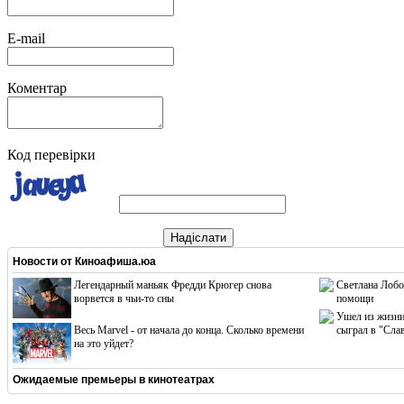
E-mail
Коментар
Код перевірки
Надіслати
Новости от
Киноафиша.юа
Легендарный маньяк Фредди Крюгер снова
Светлана Лобо
ворвется в чьи-то сны
помощи
Ушел из жизни
Весь Marvel - от начала до конца. Сколько времени
сыграл в "Сла
на это уйдет?
Ожидаемые премьеры в кинотеатрах