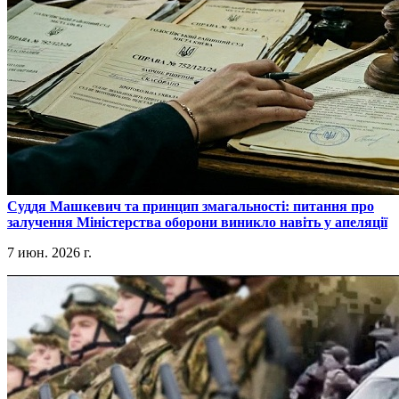
​Суддя Машкевич та принцип змагальності: питання про
залучення Міністерства оборони виникло навіть у апеляції
7 июн. 2026 г.