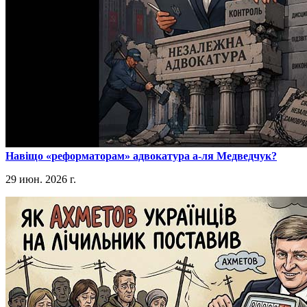
​Навіщо «реформаторам» адвокатура а-ля Медведчук?
29 июн. 2026 г.