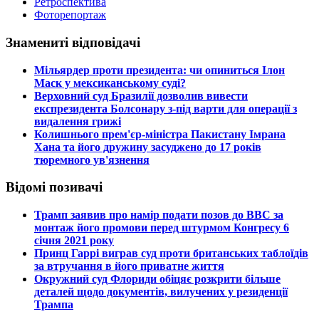
Ретроспектива
Фоторепортаж
Знамениті відповідачі
​Мільярдер проти президента: чи опиниться Ілон
Маск у мексиканському суді?
​Верховний суд Бразилії дозволив вивести
експрезидента Болсонару з-під варти для операції з
видалення грижі
​Колишнього прем'єр-міністра Пакистану Імрана
Хана та його дружину засуджено до 17 років
тюремного ув'язнення
Відомі позивачі
​Трамп заявив про намір подати позов до ВВС за
монтаж його промови перед штурмом Конгресу 6
січня 2021 року
​Принц Гаррі виграв суд проти британських таблоїдів
за втручання в його приватне життя
​Окружний суд Флориди обіцяє розкрити більше
деталей щодо документів, вилучених у резиденції
Трампа