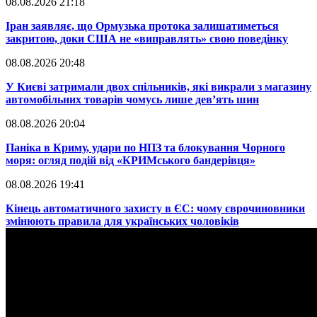
08.08.2026 21:18
​Іран заявляє, що Ормузька протока залишатиметься
закритою, доки США не «виправлять» свою поведінку
08.08.2026 20:48
​У Києві затримали двох спільників, які викрали з магазину
автомобільних товарів чомусь лише дев’ять шин
08.08.2026 20:04
Паніка в Криму, удари по НПЗ та блокування Чорного
моря: огляд подій від «КРИМського бандерівця»
08.08.2026 19:41
​Кінець автоматичного захисту в ЄС: чому єврочиновники
змінюють правила для українських чоловіків