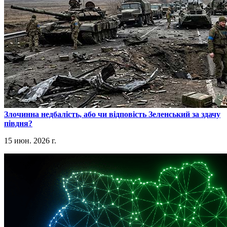
​Злочинна недбалість, або чи відповість Зеленський за здачу
півдня?
15 июн. 2026 г.