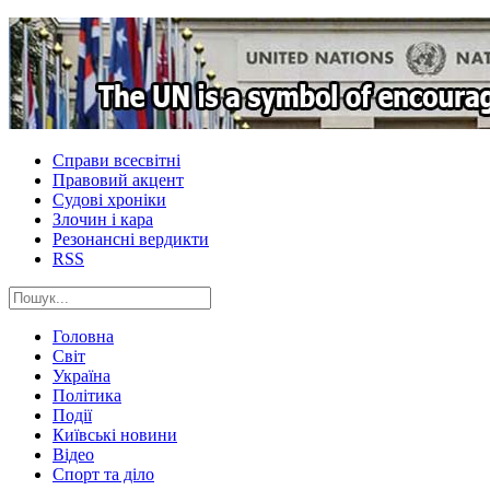
Справи всесвітні
Правовий акцент
Судові хроніки
Злочин і кара
Резонансні вердикти
RSS
Головна
Світ
Україна
Політика
Події
Київські новини
Відео
Спорт та діло