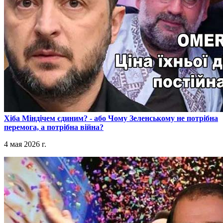
​Хіба Міндічем єдиним? - або Чому Зеленському не потрібна
перемога, а потрібна війна?
4 мая 2026 г.