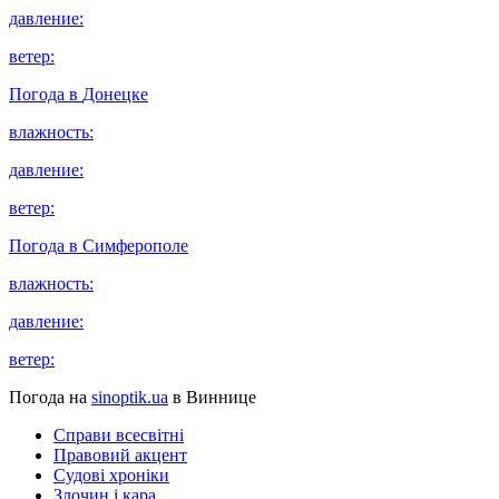
давление:
ветер:
Погода в
Донецке
влажность:
давление:
ветер:
Погода в
Симферополе
влажность:
давление:
ветер:
Погода на
sinoptik.ua
в Виннице
Справи всесвітні
Правовий акцент
Судові хроніки
Злочин і кара