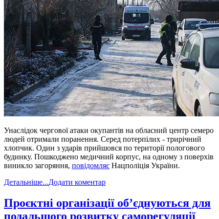
Унаслідок чергової атаки окупантів на обласний центр семеро
людей отримали поранення. Серед потерпілих - трирічний
хлопчик. Один з ударів прийшовся по території пологового
будинку. Пошкоджено медичний корпус, на одному з поверхів
виникло загоряння,
повідомляє
Нацполіція України.
Детальніше...
Додати коментар
​Проєктні організації об’єднуються для
подальшого розвитку саморегуляції