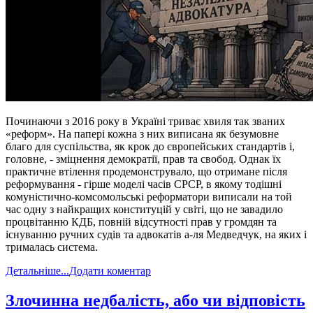
Починаючи з 2016 року в Україні триває хвиля так званих
«реформ». На папері кожна з них виписана як безумовне
благо для суспільства, як крок до європейських стандартів і,
головне, - зміцнення демократії, прав та свобод. Однак їх
практичне втілення продемонструвало, що отримане після
реформування - гірше моделі часів СРСР, в якому тодішні
комуністично-комсомольські реформатори виписали на той
час одну з найкращих конституцій у світі, що не завадило
процвітанню КДБ, повній відсутності прав у громдян та
існуванню ручних судів та адвокатів а-ля Медведчук, на яких і
трималась система.
Детальніше...
Додати коментар
​Злочинна недбалість, або чи відповість