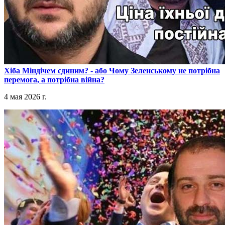
​Хіба Міндічем єдиним? - або Чому Зеленському не потрібна
перемога, а потрібна війна?
4 мая 2026 г.