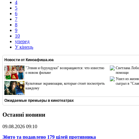
4
5
6
7
8
9
10
уперед
У кінець
Новости от
Киноафиша.юа
"Элвин и бурундуки" возвращаются: что известно
Светлана Лобо
о новом фильме
помощи
Ушел из жизни
Культовые экранизации, которые стоит посмотреть
сыграл в "Сла
каждому
Ожидаемые премьеры в кинотеатрах
Останні новини
09.08.2026 09:10
​Збито та подавлено 179 цілей противника