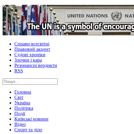
Справи всесвітні
Правовий акцент
Судові хроніки
Злочин і кара
Резонансні вердикти
RSS
Головна
Світ
Україна
Політика
Події
Київські новини
Відео
Спорт та діло