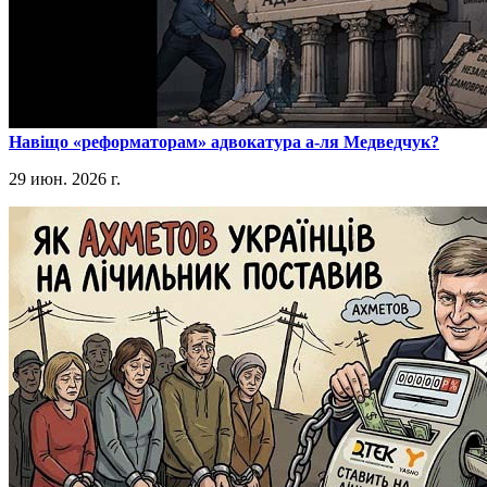
​Навіщо «реформаторам» адвокатура а-ля Медведчук?
29 июн. 2026 г.