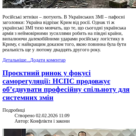
Російські зетніки – лютують. В Українських ЗМІ – пафосні
заголовки: Україна відрізає Крим від росії. Однак ті ж
українські ЗМІ тихо мовчать, що те, що сьогодні українська
армія з неймовірними зусиллями робить на півдні країни,
випалюючи далекобійними ударами російську логістику в
Криму, є найкращим доказом того, якою повинна була бути
реальність ще у лютому двадцять другого року.
Детальніше...
Додати коментар
​Проєктний ринок у фокусі
саморегуляції: НСПС продовжує
об’єднувати професійну спільноту для
системних змін
Подробиці
Створено 02.02.2026 11:09
Автор: Конфлікти і закони