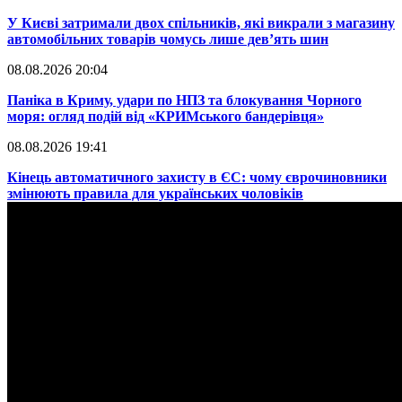
​У Києві затримали двох спільників, які викрали з магазину
автомобільних товарів чомусь лише дев’ять шин
08.08.2026 20:04
Паніка в Криму, удари по НПЗ та блокування Чорного
моря: огляд подій від «КРИМського бандерівця»
08.08.2026 19:41
​Кінець автоматичного захисту в ЄС: чому єврочиновники
змінюють правила для українських чоловіків