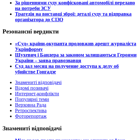
​За рішеннями суду конфісковані автомобілі передано
на потреби ЗСУ
​Трагедія на виставці зброї: деталі суду та відправка
організатора до СІЗО
Резонансні вердикти
​«Суд» країни-окупанта продовжив арешт журналіста
Укрінформу
Шухевич і Бандера за законом залишаються Героями
України – заява правознавця
Суд дал месяц на получение доступа к делу об
убийстве Гонгадзе
Знамениті відповідачі
Відомі позивачі
Интернет-конфлікти
Популярні теми
Верховна Рада
Ретроспектива
Фоторепортаж
Знамениті відповідачі