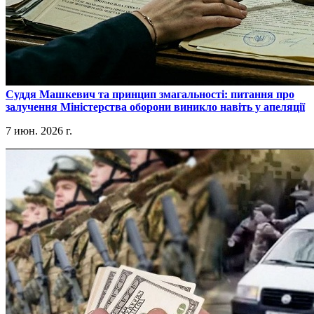
​Суддя Машкевич та принцип змагальності: питання про
залучення Міністерства оборони виникло навіть у апеляції
7 июн. 2026 г.