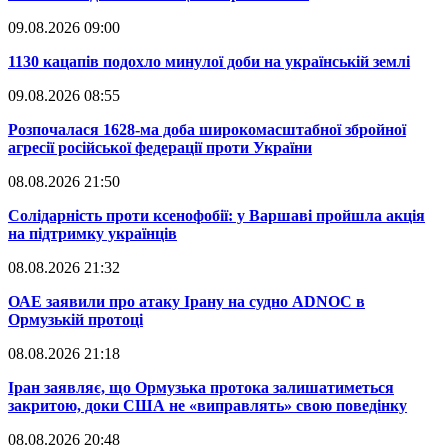
09.08.2026 09:00
​1130 кацапів подохло минулої доби на українській землі
09.08.2026 08:55
​Розпочалася 1628-ма доба широкомасштабної збройної
агресії російської федерації проти України
08.08.2026 21:50
​Солідарність проти ксенофобії: у Варшаві пройшла акція
на підтримку українців
08.08.2026 21:32
​ОАЕ заявили про атаку Ірану на судно ADNOC в
Ормузькій протоці
08.08.2026 21:18
​Іран заявляє, що Ормузька протока залишатиметься
закритою, доки США не «виправлять» свою поведінку
08.08.2026 20:48