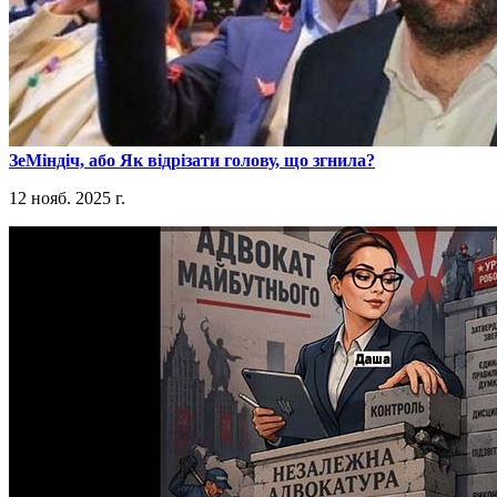
​ЗеМіндіч, або Як відрізати голову, що згнила?
12 нояб. 2025 г.