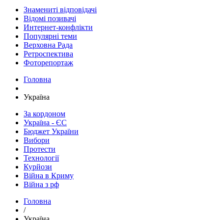
Знамениті відповідачі
Відомі позивачі
Интернет-конфлікти
Популярні теми
Верховна Рада
Ретроспектива
Фоторепортаж
Головна
Україна
За кордоном
Україна - ЄС
Бюджет України
Вибори
Протести
Технології
Курйози
Війна в Криму
Війна з рф
Головна
/
Україна