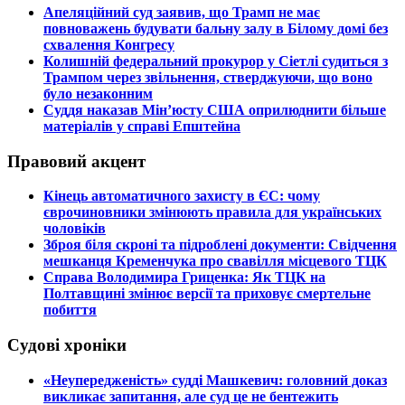
​Апеляційний суд заявив, що Трамп не має
повноважень будувати бальну залу в Білому домі без
схвалення Конгресу
​Колишній федеральний прокурор у Сіетлі судиться з
Трампом через звільнення, стверджуючи, що воно
було незаконним
​Суддя наказав Мін’юсту США оприлюднити більше
матеріалів у справі Епштейна
Правовий акцент
​Кінець автоматичного захисту в ЄС: чому
єврочиновники змінюють правила для українських
чоловіків
​Зброя біля скроні та підроблені документи: Свідчення
мешканця Кременчука про свавілля місцевого ТЦК
​Справа Володимира Гриценка: Як ТЦК на
Полтавщині змінює версії та приховує смертельне
побиття
Судові хроніки
​«Неупередженість» судді Машкевич: головний доказ
викликає запитання, але суд це не бентежить