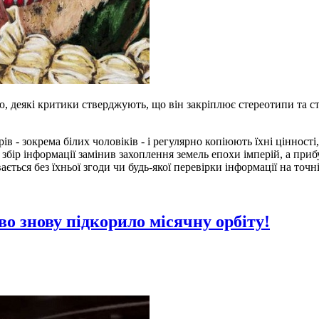
ю, деякі критики стверджують, що він закріплює стереотипи та с
в - зокрема білих чоловіків - і регулярно копіюють їхні цінност
бір інформації замінив захоплення земель епохи імперій, а приб
ається без їхньої згоди чи будь-якої перевірки інформації на точн
о знову підкорило місячну орбіту!