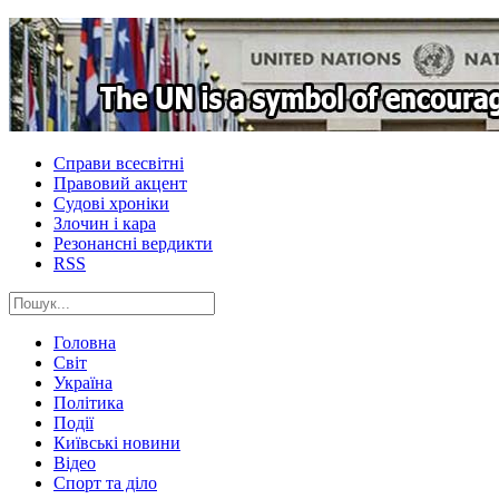
Справи всесвітні
Правовий акцент
Судові хроніки
Злочин і кара
Резонансні вердикти
RSS
Головна
Світ
Україна
Політика
Події
Київські новини
Відео
Спорт та діло