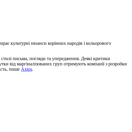
тирає культурні нюанси корінних народів і кольорового
і, стилі письма, погляди та упередження. Деякі критики
утки від маргіналізованих груп отримують компанії з розробки
ість
, пише
Axios
.