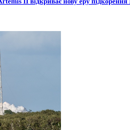
Artemis II відкриває нову еру підкорення