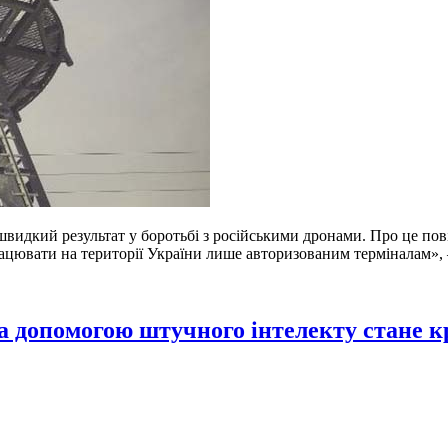
ли швидкий результат у боротьбі з російськими дронами. Про це 
цювати на території України лише авторизованим терміналам», 
за допомогою штучного інтелекту стане 