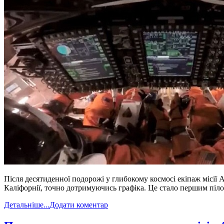
Після десятиденної подорожі у глибокому космосі екіпаж місії 
Каліфорнії, точно дотримуючись графіка. Це стало першим пілот
Детальніше...
Додати коментар