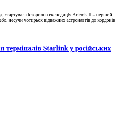
і стартувала історична експедиція Artemis II – перший
небо, несучи чотирьох відважних астронавтів до кордонів
 терміналів Starlink у російських