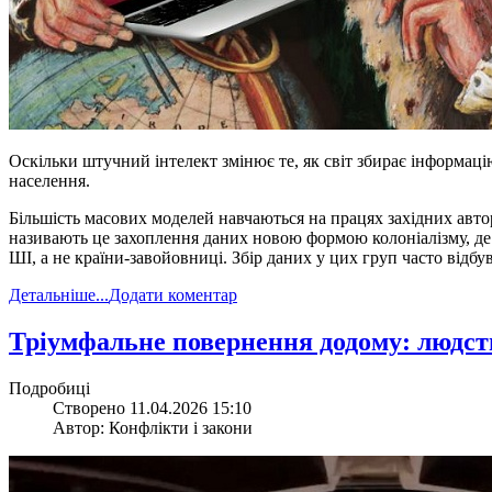
Оскільки штучний інтелект змінює те, як світ збирає інформаці
населення
.
Більшість масових моделей навчаються на працях західних авторі
називають це захоплення даних новою формою колоніалізму, де з
ШІ, а не країни-завойовниці. Збір даних у цих груп часто відбув
Детальніше...
Додати коментар
​Тріумфальне повернення додому: людств
Подробиці
Створено 11.04.2026 15:10
Автор: Конфлікти і закони