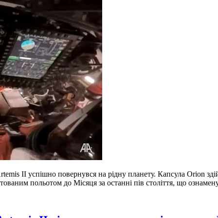
Artemis II успішно повернувся на рідну планету. Капсула Orion з
ованим польотом до Місяця за останні пів століття, що ознамену