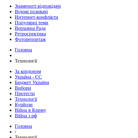
Знамениті відповідачі
Відомі позивачі
Интернет-конфлікти
Популярні теми
Верховна Рада
Ретроспектива
Фоторепортаж
Головна
Технології
За кордоном
Україна - ЄС
Бюджет України
Вибори
Протести
Технології
Курйози
Війна в Криму
Війна з рф
Головна
/
Технології