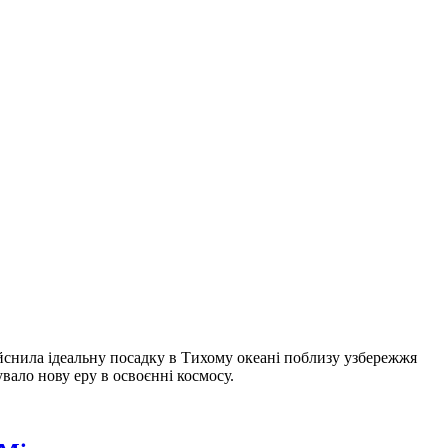
дійснила ідеальну посадку в Тихому океані поблизу узбережжя
вало нову еру в освоєнні космосу.