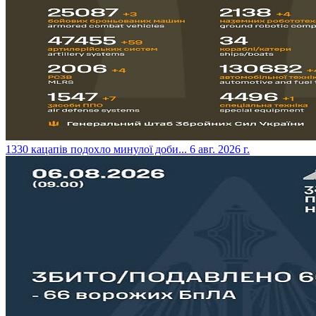
​1330 кацапів подохло минулої доби...
6 авг. 2026 г.