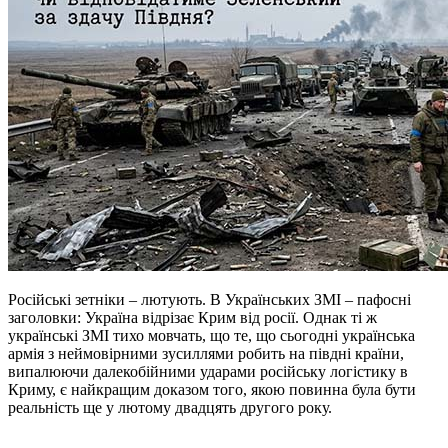
Російські зетніки – лютують. В Українських ЗМІ – пафосні
заголовки: Україна відрізає Крим від росії. Однак ті ж
українські ЗМІ тихо мовчать, що те, що сьогодні українська
армія з неймовірними зусиллями робить на півдні країни,
випалюючи далекобійними ударами російську логістику в
Криму, є найкращим доказом того, якою повинна була бути
реальність ще у лютому двадцять другого року.