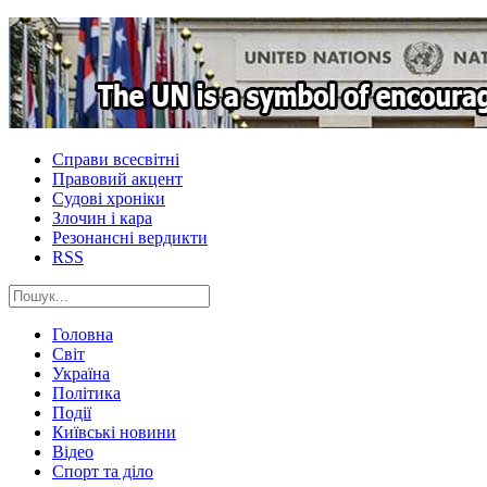
Справи всесвітні
Правовий акцент
Судові хроніки
Злочин і кара
Резонансні вердикти
RSS
Головна
Світ
Україна
Політика
Події
Київські новини
Відео
Спорт та діло