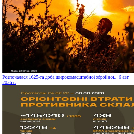
​Розпочалася 1625-та доба широкомасштабної збройної...
6 авг.
2026 г.