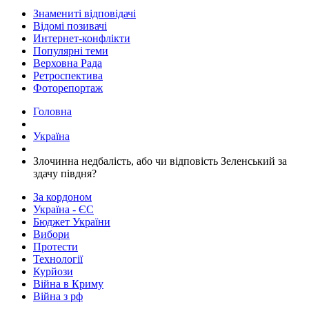
Знамениті відповідачі
Відомі позивачі
Интернет-конфлікти
Популярні теми
Верховна Рада
Ретроспектива
Фоторепортаж
Головна
Україна
​Злочинна недбалість, або чи відповість Зеленський за
здачу півдня?
За кордоном
Україна - ЄС
Бюджет України
Вибори
Протести
Технології
Курйози
Війна в Криму
Війна з рф