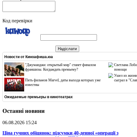
Код перевірки
Надіслати
Новости от
Киноафиша.юа
"Джуманджи: открытый мир" станет финалом
Светлана Лобо
франшизы. Когдаждать премьему?
помощи
Ушел из жизни
Пять фильмов Marvel, даты выхода которых уже
сыграл в "Сла
известны
Ожидаемые премьеры в кинотеатрах
Останні новини
06.08.2026 15:24
​Ціна гучних обіцянок: підсумки 40-денної «операції з