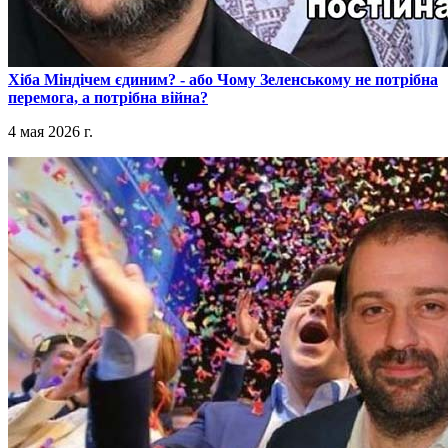
​Хіба Міндічем єдиним? - або Чому Зеленському не потрібна
перемога, а потрібна війна?
4 мая 2026 г.