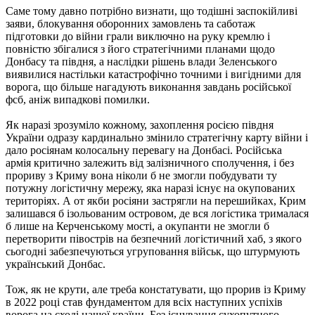
Саме тому давно потрібно визнати, що тодішні заспокійливі
заяви, блокування оборонних замовлень та саботаж
підготовки до війни грали виключно на руку кремлю і
повністю збігалися з його стратегічними планами щодо
Донбасу та півдня, а наслідки рішень влади Зеленського
виявилися настільки катастрофічно точними і вигідними для
ворога, що більше нагадують виконання завдань російської
фсб, аніж випадкові помилки.
Як наразі зрозуміло кожному, захоплення росією півдня
України одразу кардинально змінило стратегічну карту війни і
дало росіянам колосальну перевагу на Донбасі. Російська
армія критично залежить від залізничного сполучення, і без
прориву з Криму вона ніколи б не змогли побудувати ту
потужну логістичну мережу, яка наразі існує на окупованих
територіях. А от якби росіяни застрягли на перешийках, Крим
залишався б ізольованим островом, де вся логістика трималася
б лише на Керченському мості, а окупанти не змогли б
перетворити півострів на безпечний логістичний хаб, з якого
сьогодні забезпечуються угруповання військ, що штурмують
український Донбас.
Тож, як не крути, але треба констатувати, що прорив із Криму
в 2022 році став фундаментом для всіх наступних успіхів
ворога на сході нашої країни. Без існування сухопутного