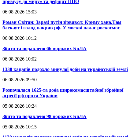
примусу до миру» та дефіцит ППО
06.08.2026 15:03
​Роман Світан: Зараз! путін зірвався: Криму хана.Там
блекаут і голод накрив рф. У москві палає роскосмос
06.08.2026 10:12
​Збито та подавлено 66 ворожих БпЛА
06.08.2026 10:02
​1330 кацапів подохло минулої доби на українсській землі
06.08.2026 09:50
​Розпочалася 1625-та доба широкомасштабної збройної
агресії рф проти України
05.08.2026 10:24
​Збито та подавлено 98 ворожих БпЛА
05.08.2026 10:15