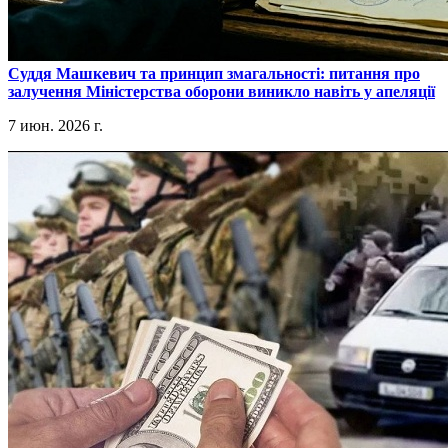
​Суддя Машкевич та принцип змагальності: питання про
залучення Міністерства оборони виникло навіть у апеляції
7 июн. 2026 г.