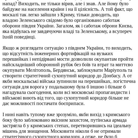
напад? Виходить, не тільки вірив, але і знав. Але йому було
байдуже на населення країни і на її цілісність. А той факт, що
москалі так легко зайшли з Криму, тільки доводить, що
владою Зеленського свідомо було організовано саботаж
оборони півдня України. Загалом, як і саботаж оброни Києва,
яка відбулась не завдячуючи владі та Зеленському, а всупереч
їхній поведінці.
Якщо ж розглядати ситуацію з півднем України, то виходить,
що відсутність інженерних фортифікацій на вузьких
перешийках і непідірвані мости дозволили окупантам пройти
найскладніший оборонний рубіж без боїв та втрат та миттєво
окупувати Мелітополь, Бердянськ, заблокувати Маріуполь та
створити стратегічний сухопутний коридор до Донбасу. А от
якби москальські війська зупинили на перешийках, логістична
ситуація для ворога у подальшому була б іншою і більше б
нагадувала сьогодення, коли всі московські пропагандисти і
військові виють від того, що сухопутний коридор більше не
дає можливості постачати боєприпаси.
І нині навіть тупому вже зрозуміло, якби вихід з кримського
боку було заблоковано якісним захистом, путінська армада
застрягла б у кримських степах, перетворившись на ідеальну
мішень для знищення. Московити ніколи б не отримали
стратегічного сухопутного коридору, а отже, не було б