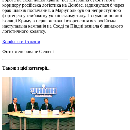
коридору російська логістика на Донбасі задихнулася б через
брак шляхів постачання, а Маріуполь був би неприступною
фортецею у глибокому українському тилу. І за умови повної
ізоляції Криму в перші ж тижні вторгнення вся російська
наступальна кампанія на Сході та Півдні зазнала б швидкого
логістичного колапсу.
Конфлікти і закони
Фото згенероване Gemeni
Також з цієї категорії...