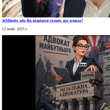
​ЗеМіндіч, або Як відрізати голову, що згнила?
12 нояб. 2025 г.