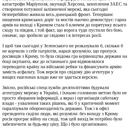
катастрофи Маріуполя, окупації Херсона, захоплення ЗАЕС та
створення потужної залізничної мережі, яка сьогодні
безперебійно живила весь донецький фронт. Теперішнє
нищення кримських доріг та мостів наочно демонструє: гарна
армія на виході з Кримом стала б ключем до порятунку всього
сходу та півдня, і той факт, що ворога туди пустили без бою,
означає, що зробили це свідомо і в інтересах росії.
І щоб там сьогодні у Зеленського не розказували б, скільки б
не корчили з себе патріотів, наразі зрозуміло, що пропуск
росіянців з Криму, то була свідома гра керівництва держави на
боці окупанта, яке до останнього дня відмовлялося
переводити країну на військові рейки та фінансувати армію
замість асфальту. Тож версія про свідому дію агентури у
вищих ешелонах влади вже не здається версією.
Звісно, російські спецслужби десятиліттями будували
агентурну мережу в Україні, і їхньою головною метою було не
просто збирання інформації, а якраз і організація саботажу
влади - ухвалення таких рішень, які б у критичний момент
паралізували обороноздатність держави. Тож і в офісі
президента сиділи люди, які розуміли: без виходу з Криму
росія програє війну на сході, тож цей вихід їм потрібно було
забезпечити за будь-яку ціну. Що і було організовано.