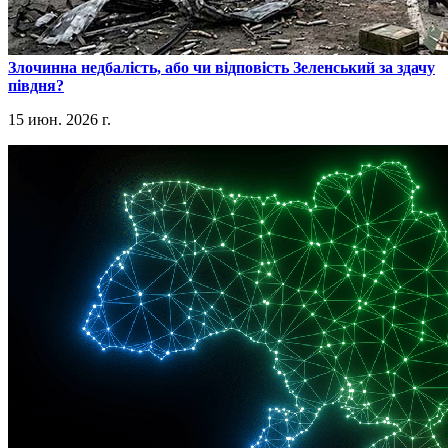
​Злочинна недбалість, або чи відповість Зеленський за здачу
півдня?
15 июн. 2026 г.