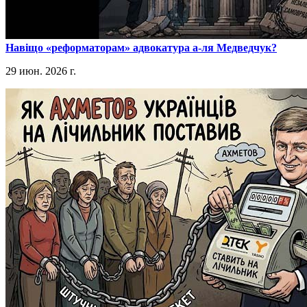
​Навіщо «реформаторам» адвокатура а-ля Медведчук?
29 июн. 2026 г.