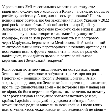
У російських ЗМІ та соціальних мережах констатують:
відрізання сухопутного коридору з Криму – повністю порушує
російську логістику. А що, для когось це – новина? Навіть
повний ідіот розуміє, що без захоплення півдня України у 2022
році росія не мала б такої якісної логістики до Донбасу та
Запоріжжя. І це було зрозуміло кожному: саме вихід із Криму
дозволив окупантам створити так званий «сухопутний
коридор», який зв'язав ростовську область із півостровом
через Маріуполь, Бердянськ та Мелітополь. Цей залізничний
та автомобільний шлях перетворився на головну артерію для
постачання всього фронту московитів. І якщо це розуміє
навіть ідіот, то чи дійсно цього не розуміло військове
керівництво і Зеленський, зокрема?
Коли розказують про «шашлички», на які всіх відправляв
Зеленський, чомусь зовсім забувають про те, про що розповів
Пристайко – колишній посол у Великій Британії. А він,
зокрема, повідомив, що Зеленський, говорячи про шашлички,
про те, що фінансування армії – не потрібно і що у напад він
не вірив, бо його переконав Єрмак, тим не менш, на початку
2022 року готував і евакуацію золотовалютного резерву
країни, і архівів спецслужб та урядового зв'язку, а його
оточення свої родини вивезли за межі країни. І після таких
приготувань хтось може говорити, що Зеленський не вірив у