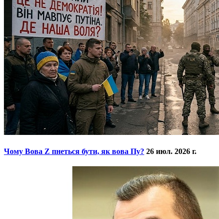
​Чому Вова Z пнеться бути, як вова Пу?
26 июл. 2026 г.