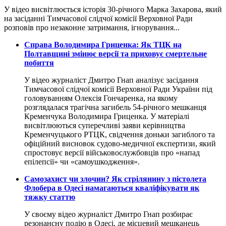
У відео висвітлюється історія 30-річного Марка Захарова, який
на засіданні Тимчасової слідчої комісії Верховної Ради
розповів про незаконне затримання, ігнорування...
​Справа Володимира Гриценка: Як ТЦК на
Полтавщині змінює версії та приховує смертельне
побиття
У відео журналіст Дмитро Гнап аналізує засідання
Тимчасової слідчої комісії Верховної Ради України під
головуванням Олексія Гончаренка, на якому
розглядалася трагічна загибель 54-річного мешканця
Кременчука Володимира Гриценка. У матеріалі
висвітлюються суперечливі заяви керівництва
Кременчуцького РТЦК, свідчення доньки загиблого та
офіційний висновок судово-медичної експертизи, який
спростовує версії військовослужбовців про «напад
епілепсії» чи «самоушкодження».
​Самозахист чи злочин? Як стрілянину з пістолета
Флобера в Одесі намагаються кваліфікувати як
тяжку статтю
У своєму відео журналіст Дмитро Гнап розбирає
резонансну подію в Одесі, де місцевий мешканець