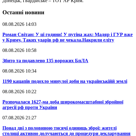
Донецьк, Гвардійське – ТОТ АР Крим.
Останні новини
08.08.2026 14:03
​Роман Світан: У ці години! У путіна жах: Мадяр і ГУР вже
у Криму. Таких ударів рф не чекала.Накрили еліту
08.08.2026 10:58
​Збито та подавлено 135 ворожих БпЛА
08.08.2026 10:34
​1190 кацапів подохло минулої доби на українськійй землі
08.08.2026 10:22
​Розпочалася 1627-ма доба широкомасштабної збройної
агресії рф проти України
07.08.2026 21:27
​Понад дві з половиною тисячі одиниць зброї: жителі
столиці активно долучаються до процедури декларування