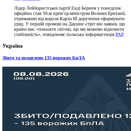
Лідер Лейбористської партії Енді Бернем у понеділок
офіційно став 59-м прем’єр-міністром Великої Британії,
отримавши від короля Карла III доручення сформувати
уряд. У першій промові на Даунінг-стріт він заявив, що
країна має «показати світові, що ми можемо відновити
стабільність», повідомляє польська інформагенція
РАР
.
Україна
​Збито та подавлено 135 ворожих БпЛА