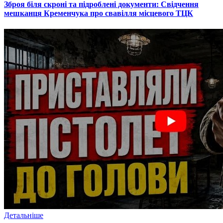
​Зброя біля скроні та підроблені документи: Свідчення
мешканця Кременчука про свавілля місцевого ТЦК
Детальніше