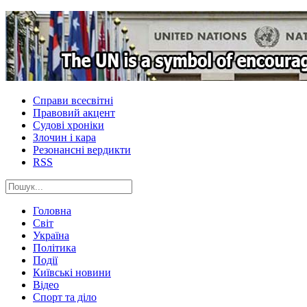
Справи всесвітні
Правовий акцент
Судові хроніки
Злочин і кара
Резонансні вердикти
RSS
Головна
Світ
Україна
Політика
Події
Київські новини
Відео
Спорт та діло