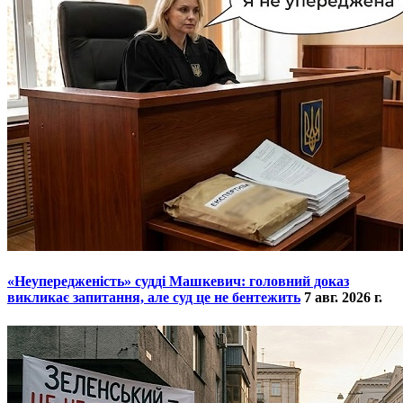
​«Неупередженість» судді Машкевич: головний доказ
викликає запитання, але суд це не бентежить
7 авг. 2026 г.