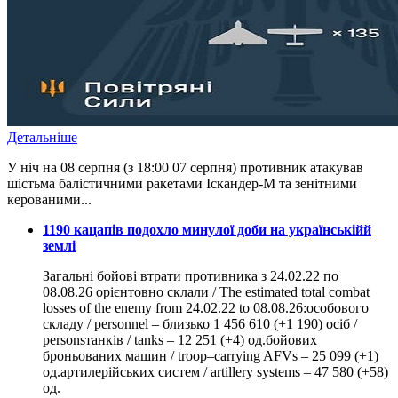
Детальніше
У ніч на 08 серпня (з 18:00 07 серпня) противник атакував
шістьма балістичними ракетами Іскандер-М та зенітними
керованими...
​1190 кацапів подохло минулої доби на українськійй
землі
Загальні бойові втрати противника з 24.02.22 по
08.08.26 орієнтовно склали / The estimated total combat
losses of the enemy from 24.02.22 to 08.08.26:особового
складу / personnel – близько 1 456 610 (+1 190) осіб /
personsтанків / tanks – 12 251 (+4) од.бойових
броньованих машин / troop–carrying AFVs – 25 099 (+1)
од.артилерійських систем / artillery systems – 47 580 (+58)
од.