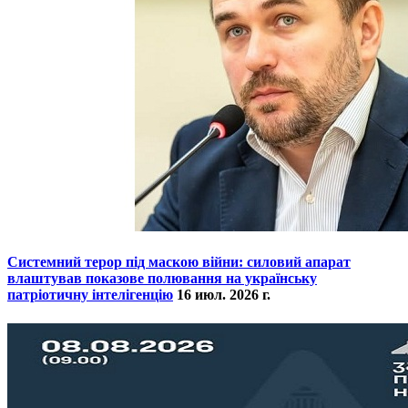
​Системний терор під маскою війни: силовий апарат
влаштував показове полювання на українську
патріотичну інтелігенцію
16 июл. 2026 г.