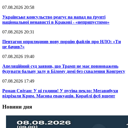
07.08.2026 20:58
​Українське консульство реагує на напад на ґрунті
національної ненависті в Кракові - «неприпустимо»
07.08.2026 20:31
​Пентагон оприлюднив нову порцію файлів про НЛО: «Ти
це бачив?»
07.08.2026 19:40
​Апеляційний суд заявив, що Трамп не має повноважень
будувати бальну залу в Білому домі без схвалення Конгресу
07.08.2026 17:49
​Роман Світан: У ці години! У путіна пекло: Мегавибухи
відрізали Крим. Масова евакуація. Кораблі фсб вщент
Новини дня