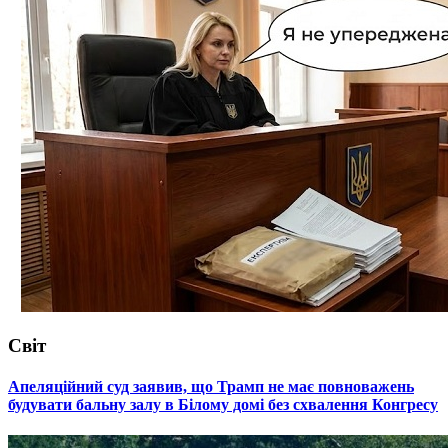
Світ
​Апеляційний суд заявив, що Трамп не має повноважень
будувати бальну залу в Білому домі без схвалення Конгресу