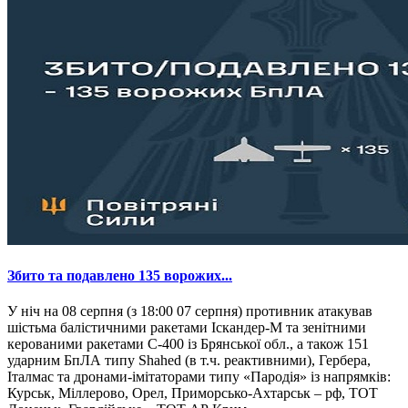
​Збито та подавлено 135 ворожих...
У ніч на 08 серпня (з 18:00 07 серпня) противник атакував
шістьма балістичними ракетами Іскандер-М та зенітними
керованими ракетами С-400 із Брянської обл., а також 151
ударним БпЛА типу Shahed (в т.ч. реактивними), Гербера,
Італмас та дронами-імітаторами типу «Пародія» із напрямків:
Курськ, Міллерово, Орел, Приморсько-Ахтарськ – рф, ТОТ