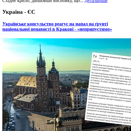
Східне крило, дійшовши висновку, що...
Детальніше
Україна - ЄС
​Українське консульство реагує на напад на ґрунті
національної ненависті в Кракові - «неприпустимо»