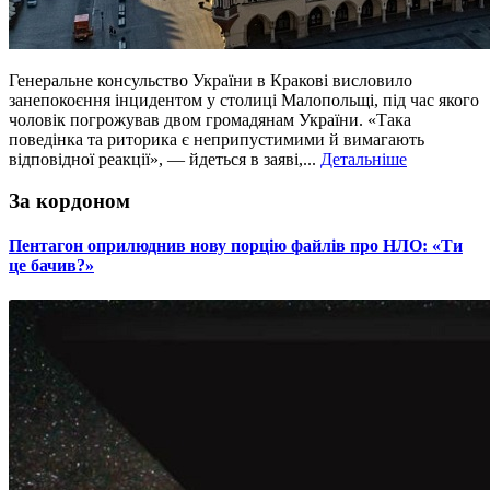
Генеральне консульство України в Кракові висловило
занепокоєння інцидентом у столиці Малопольщі, під час якого
чоловік погрожував двом громадянам України. «Така
поведінка та риторика є неприпустимими й вимагають
відповідної реакції», — йдеться в заяві,...
Детальніше
За кордоном
​Пентагон оприлюднив нову порцію файлів про НЛО: «Ти
це бачив?»