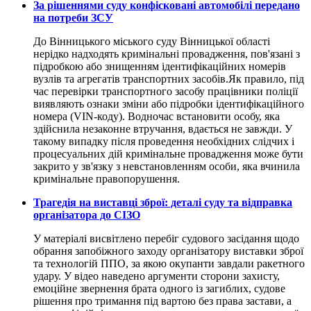
​За рішеннями суду конфісковані автомобілі передано
на потреби ЗСУ
До Вінницького міського суду Вінницької області
нерідко надходять кримінальні провадження, пов'язані з
підробкою або знищенням ідентифікаційних номерів
вузлів та агрегатів транспортних засобів.Як правило, під
час перевірки транспортного засобу працівники поліції
виявляють ознаки зміни або підробки ідентифікаційного
номера (VIN-коду). Водночас встановити особу, яка
здійснила незаконне втручання, вдається не завжди. У
такому випадку після проведення необхідних слідчих і
процесуальних дій кримінальне провадження може бути
закрито у зв'язку з невстановленням особи, яка вчинила
кримінальне правопорушення.
​Трагедія на виставці зброї: деталі суду та відправка
організатора до СІЗО
У матеріалі висвітлено перебіг судового засідання щодо
обрання запобіжного заходу організатору виставки зброї
та технологій ППО, за якою окупанти завдали ракетного
удару. У відео наведено аргументи сторони захисту,
емоційне звернення брата одного із загиблих, судове
рішення про тримання під вартою без права застави, а