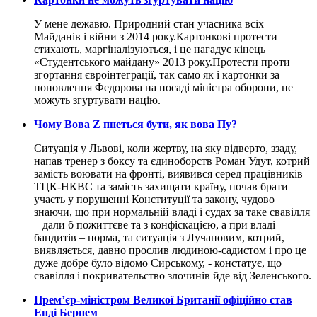
У мене дежавю. Природний стан учасника всіх
Майданів і війни з 2014 року.Картонкові протести
стихають, маргіналізуються, і це нагадує кінець
«Студентського майдану» 2013 року.Протести проти
згортання євроінтеграції, так само як і картонки за
поновлення Федорова на посаді міністра оборони, не
можуть згуртувати націю.
​Чому Вова Z пнеться бути, як вова Пу?
Ситуація у Львові, коли жертву, на яку відверто, ззаду,
напав тренер з боксу та єдиноборств Роман Удут, котрий
замість воювати на фронті, виявився серед працівників
ТЦК-НКВС та замість захищати країну, почав брати
участь у порушенні Конституції та закону, чудово
знаючи, що при нормальній владі і судах за таке свавілля
– дали б пожиттєве та з конфіскацією, а при владі
бандитів – норма, та ситуація з Лучановим, котрий,
виявляється, давно прослив людиною-садистом і про це
дуже добре було відомо Сирському, - констатує, що
свавілля і покривательство злочинів йде від Зеленського.
​Прем’єр-міністром Великої Британії офіційно став
Енді Бернем