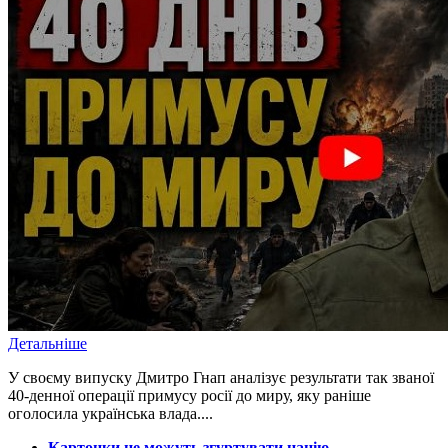
Детальніше
У своєму випуску Дмитро Гнап аналізує результати так званої
40-денної операції примусу росії до миру, яку раніше
оголосила українська влада....
​Картонки не можуть згуртувати націю