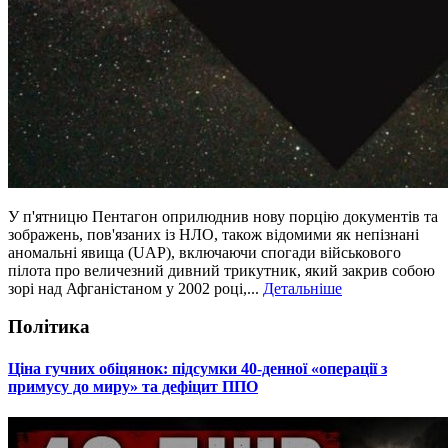
У п'ятницю Пентагон оприлюднив нову порцію документів та
зображень, пов'язаних із НЛО, також відомими як непізнані
аномальні явища (UAP), включаючи спогади військового
пілота про величезний дивний трикутник, який закрив собою
зорі над Афганістаном у 2002 році,...
Детальніше
Політика
​Ціна гучних обіцянок: підсумки 40-денної «операції з
примусу до миру» та дефіцит ППО