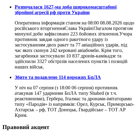
​Розпочалася 1627-ма доба широкомасштабної
збройної агресії рф проти України
Оперативна інформація станом на 08:00 08.08.2026 щодо
російського вторгненняСлава Україні!Загалом протягом
минулої доби зафіксовано 223 бойових зіткнення.Учора
противник завдав одного ракетного удару із
застосуванням двох ракет та 77 авіаційних ударів, під
час яких скинув 242 керовані авіабомби. Крім того,
загарбники застосували 10 837 дронів-камікадзе та
здійснили 3327 обстрілів населених пунктів і позицій
наших військ.
​Збито та подавлено 114 ворожих БпЛА
У ніч на 07 серпня (з 18:00 06 серпня) противник
атакував 147 ударними БпЛА типу Shahed (в т.ч.
реактивними), Гербера, Італмас та дронами-імітаторами
типу «Пародія» із напрямків: Орел, Курськ, Приморсько-
Ахтарськ – рф, ТОТ Донецьк, Гвардійське – ТОТ АР
Крим.
Правовий акцент