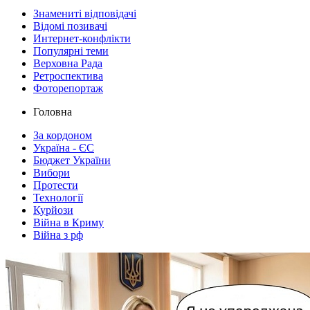
Знамениті відповідачі
Відомі позивачі
Интернет-конфлікти
Популярні теми
Верховна Рада
Ретроспектива
Фоторепортаж
Головна
За кордоном
Україна - ЄС
Бюджет України
Вибори
Протести
Технології
Курйози
Війна в Криму
Війна з рф