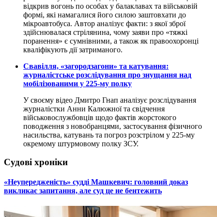
відкрив вогонь по особах у балаклавах та військовій
формі, які намагалися його силою заштовхати до
мікроавтобуса. Автор аналізує факти: з якої зброї
здійснювалася стрілянина, чому заяви про «тяжкі
поранення» є сумнівними, а також як правоохоронці
кваліфікують дії затриманого.
​Свавілля, «загородзагони» та катування:
журналістське розслідування про знущання над
мобілізованими у 225-му полку
У своєму відео Дмитро Гнап аналізує розслідування
журналістки Анни Калюжної та свідчення
військовослужбовців щодо фактів жорстокого
поводження з новобранцями, застосування фізичного
насильства, катувань та погроз розстрілом у 225-му
окремому штурмовому полку ЗСУ.
Судові хроніки
​«Неупередженість» судді Машкевич: головний доказ
викликає запитання, але суд це не бентежить