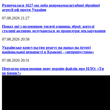
​Розпочалася 1627-ма доба широкомасштабної збройної
агресії рф проти України
07.08.2026 21:27
​Понад дві з половиною тисячі одиниць зброї: жителі
столиці активно долучаються до процедури декларування
07.08.2026 20:58
​Українське консульство реагує на напад на ґрунті
національної ненависті в Кракові - «неприпустимо»
07.08.2026 20:31
​Пентагон оприлюднив нову порцію файлів про НЛО: «Ти
це бачив?»