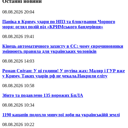
Останні новини
08.08.2026 20:04
Паніка в Криму, удари по НПЗ та блокування Чорного
моря: огляд подій від «КРИМського бандерівця»
08.08.2026 19:41
​Кінець автоматичного захисту в ЄС: чому єврочиновники
змінюють правила для українських чоловіків
08.08.2026 14:03
​Роман Світан: У ці години! У путіна жах: Мадяр і ГУР вже
у Криму. Таких ударів рф не чекала.Накрили еліту
08.08.2026 10:58
​Збито та подавлено 135 ворожих БпЛА
08.08.2026 10:34
​1190 кацапів подохло минулої доби на українськійй землі
08.08.2026 10:22