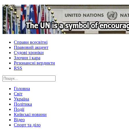
Справи всесвітні
Правовий акцент
Судові хроніки
Злочин і кара
Резонансні вердикти
RSS
Головна
Світ
Україна
Політика
Події
Київські новини
Відео
Спорт та діло