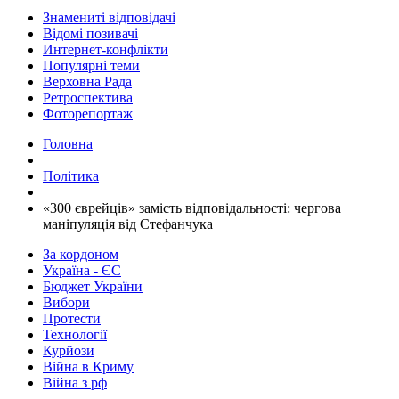
Знамениті відповідачі
Відомі позивачі
Интернет-конфлікти
Популярні теми
Верховна Рада
Ретроспектива
Фоторепортаж
Головна
Політика
«300 єврейців» замість відповідальності: чергова
маніпуляція від Стефанчука
За кордоном
Україна - ЄС
Бюджет України
Вибори
Протести
Технології
Курйози
Війна в Криму
Війна з рф