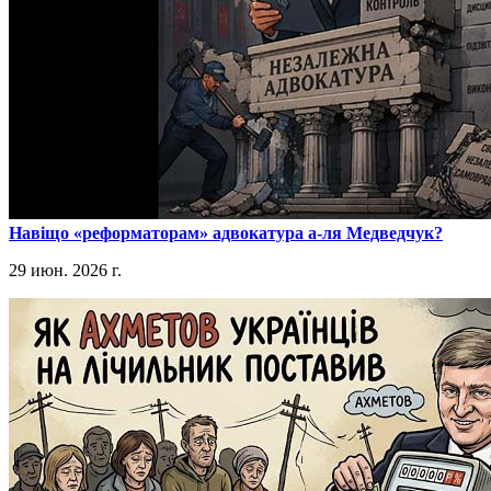
​Навіщо «реформаторам» адвокатура а-ля Медведчук?
29 июн. 2026 г.