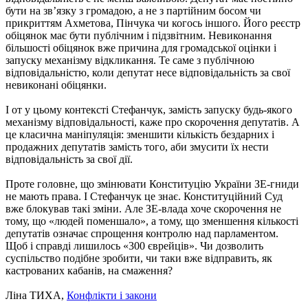
бути на зв’язку з громадою, а не з партійним босом чи
прикриттям Ахметова, Пінчука чи когось іншого. Його реєстр
обіцянок має бути публічним і підзвітним. Невиконання
більшості обіцянок вже причина для громадської оцінки і
запуску механізму відкликання. Те саме з публічною
відповідальністю, коли депутат несе відповідальність за свої
невиконані обіцянки.
І от у цьому контексті Стефанчук, замість запуску будь-якого
механізму відповідальності, каже про скорочення депутатів. А
це класична маніпуляція: зменшити кількість бездарних і
продажних депутатів замість того, аби змусити їх нести
відповідальність за свої дії.
Проте головне, що змінювати Конституцію України ЗЕ-гниди
не мають права. І Стефанчук це знає. Конституційний Суд
вже блокував такі зміни. Але ЗЕ-влада хоче скорочення не
тому, що «людей поменшало», а тому, що зменшення кількості
депутатів означає спрощення контролю над парламентом.
Щоб і справді лишилось «300 єврейців». Чи дозволить
суспільство подібне зробити, чи таки вже відправить, як
кастрованих кабанів, на смаження?
Ліна ТИХА,
Конфлікти і закони