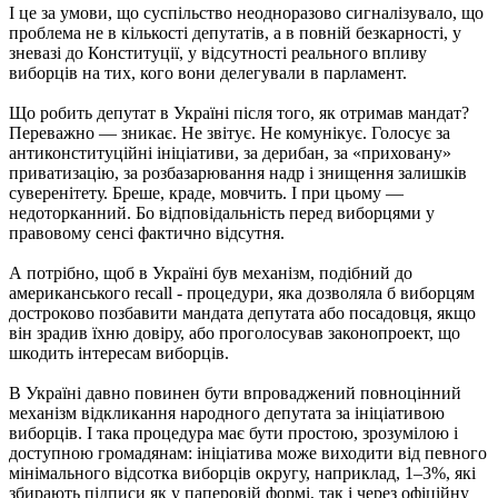
І це за умови, що суспільство неодноразово сигналізувало, що
проблема не в кількості депутатів, а в повній безкарності, у
зневазі до Конституції, у відсутності реального впливу
виборців на тих, кого вони делегували в парламент.
Що робить депутат в Україні після того, як отримав мандат?
Переважно — зникає. Не звітує. Не комунікує. Голосує за
антиконституційні ініціативи, за дерибан, за «приховану»
приватизацію, за розбазарювання надр і знищення залишків
суверенітету. Бреше, краде, мовчить. І при цьому —
недоторканний. Бо відповідальність перед виборцями у
правовому сенсі фактично відсутня.
А потрібно, щоб в Україні був механізм, подібний до
американського recall - процедури, яка дозволяла б виборцям
достроково позбавити мандата депутата або посадовця, якщо
він зрадив їхню довіру, або проголосував законопроект, що
шкодить інтересам виборців.
В Україні давно повинен бути впроваджений повноцінний
механізм відкликання народного депутата за ініціативою
виборців. І така процедура має бути простою, зрозумілою і
доступною громадянам: ініціатива може виходити від певного
мінімального відсотка виборців округу, наприклад, 1–3%, які
збирають підписи як у паперовій формі, так і через офіційну