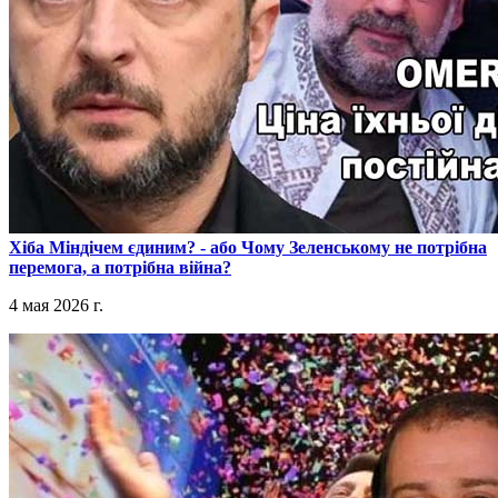
​Хіба Міндічем єдиним? - або Чому Зеленському не потрібна
перемога, а потрібна війна?
4 мая 2026 г.