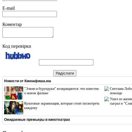
E-mail
Коментар
Код перевірки
Надіслати
Новости от
Киноафиша.юа
"Элвин и бурундуки" возвращаются: что известно
Светлана Лобо
о новом фильме
помощи
Ушел из жизни
Культовые экранизации, которые стоит посмотреть
сыграл в "Сла
каждому
Ожидаемые премьеры в кинотеатрах