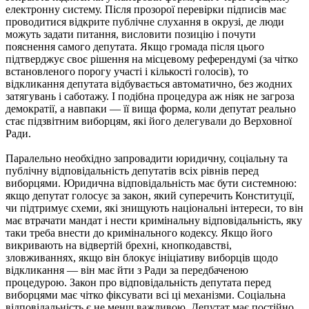
електронну систему. Після прозорої перевірки підписів має
проводитися відкрите публічне слухання в окрузі, де люди
можуть задати питання, висловити позицію і почути
пояснення самого депутата. Якщо громада після цього
підтверджує своє рішення на місцевому референдумі (за чітко
встановленого порогу участі і кількості голосів), то
відкликання депутата відбувається автоматично, без жодних
затягувань і саботажу. І подібна процедура аж ніяк не загроза
демократії, а навпаки — її вища форма, коли депутат реально
стає підзвітним виборцям, які його делегували до Верховної
Ради.
Паралельно необхідно запровадити юридичну, соціальну та
публічну відповідальність депутатів всіх рівнів перед
виборцями. Юридична відповідальність має бути системною:
якщо депутат голосує за закон, який суперечить Конституції,
чи підтримує схеми, які знищують національні інтереси, то він
має втрачати мандат і нести кримінальну відповідальність, яку
таки треба внести до кримінального кодексу. Якщо його
викривають на відвертій брехні, кнопкодавстві,
зловживаннях, якщо він блокує ініціативу виборців щодо
відкликання — він має йти з Ради за передбаченою
процедурою. Закон про відповідальність депутата перед
виборцями має чітко фіксувати всі ці механізми. Соціальна
відповідальність є не менш важливою. Депутат має постійно