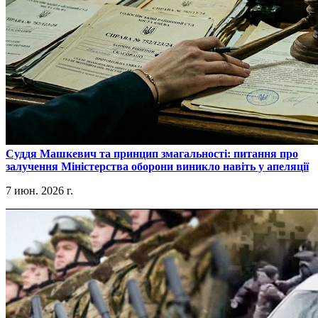
​Суддя Машкевич та принцип змагальності: питання про
залучення Міністерства оборони виникло навіть у апеляції
7 июн. 2026 г.