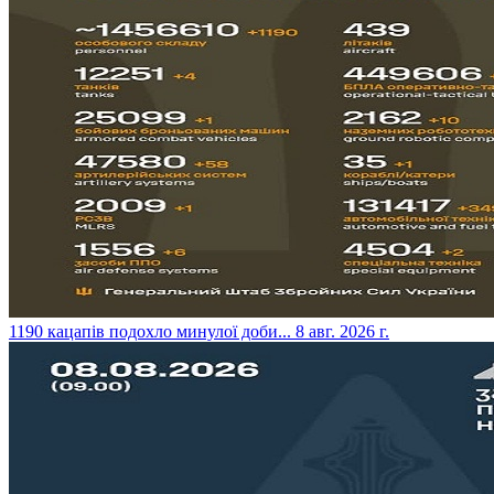
​1190 кацапів подохло минулої доби...
8 авг. 2026 г.