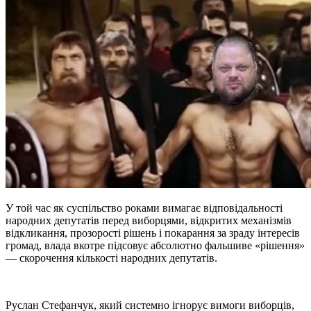
У той час як суспільство роками вимагає відповідальності
народних депутатів перед виборцями, відкритих механізмів
відкликання, прозорості рішень і покарання за зраду інтересів
громад, влада вкотре підсовує абсолютно фальшиве «рішення»
— скорочення кількості народних депутатів.
Руслан Стефанчук, який системно ігнорує вимоги виборців,