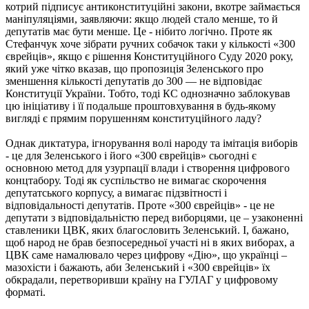
котрий підписує антиконституційні закони, вкотре займається
маніпуляціями, заявляючи: якщо людей стало менше, то й
депутатів має бути менше. Це - нібито логічно. Проте як
Стефанчук хоче зібрати ручних собачок таки у кількості «300
єврейців», якщо є рішення Конституційного Суду 2020 року,
який уже чітко вказав, що пропозиція Зеленського про
зменшення кількості депутатів до 300 — не відповідає
Конституції України. Тобто, тоді КС однозначно заблокував
цю ініціативу і її подальше проштовхування в будь-якому
вигляді є прямим порушенням конституційного ладу?
Однак диктатура, ігнорування волі народу та імітація виборів
- це для Зеленського і його «300 єврейців» сьогодні є
основною метод для узурпації влади і створення цифрового
концтабору. Тоді як суспільство не вимагає скорочення
депутатського корпусу, а вимагає підзвітності і
відповідальності депутатів. Проте «300 єврейців» - це не
депутати з відповідальністю перед виборцями, це – узаконенні
ставленики ЦВК, яких благословить Зеленський. І, бажано,
щоб народ не брав безпосередньої участі ні в яких виборах, а
ЦВК саме намалювало через цифрову «Дію», що українці –
мазохісти і бажають, аби Зеленський і «300 єврейців» їх
обкрадали, перетворивши країну на ГУЛАГ у цифровому
форматі.