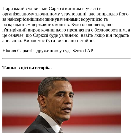
Паризький суд визнав Саркозі винним в участі в
організованому злочинному угрупованні, але виправдав його
за найсерйознішими звинуваченнями: корупцією та
розкраданням державних коштів. Було оголошено, що
п'ятирічний вирок колишнього президента є безповоротним, а
це означає, що Саркозі буде ув'язнено, навіть якщо він подасть
апеляцію. Вирок має бути виконано негайно.
Ніколя Саркозі з дружиною у суді. Фото РАР
Також з цієї категорії...