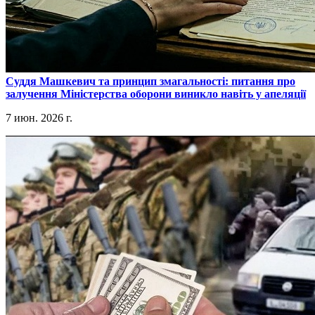
​Суддя Машкевич та принцип змагальності: питання про
залучення Міністерства оборони виникло навіть у апеляції
7 июн. 2026 г.