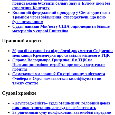
повноважень будувати бальну залу в Білому домі без
схвалення Конгресу
​Колишній федеральний прокурор у Сіетлі судиться з
Трампом через звільнення, стверджуючи, що воно
було незаконним
​Суддя наказав Мін’юсту США оприлюднити більше
матеріалів у справі Епштейна
Правовий акцент
​Зброя біля скроні та підроблені документи: Свідчення
мешканця Кременчука про свавілля місцевого ТЦК
​Справа Володимира Гриценка: Як ТЦК на
Полтавщині змінює версії та приховує смертельне
побиття
​Самозахист чи злочин? Як стрілянину з пістолета
Флобера в Одесі намагаються кваліфікувати як
тяжку статтю
Судові хроніки
​«Неупередженість» судді Машкевич: головний доказ
викликає запитання, але суд це не бентежить
​За рішеннями суду конфісковані автомобілі передано