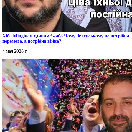
​Хіба Міндічем єдиним? - або Чому Зеленському не потрібна
перемога, а потрібна війна?
4 мая 2026 г.