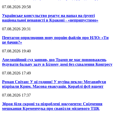
07.08.2026 20:58
​Українське консульство реагує на напад на ґрунті
національної ненависті в Кракові - «неприпустимо»
07.08.2026 20:31
​Пентагон оприлюднив нову порцію файлів про НЛО: «Ти
це бачив?»
07.08.2026 19:40
​Апеляційний суд заявив, що Трамп не має повноважень
будувати бальну залу в Білому домі без схвалення Конгресу
07.08.2026 17:49
​Роман Світан: У ці години! У путіна пекло: Мегавибухи
відрізали Крим. Масова евакуація. Кораблі фсб вщент
07.08.2026 17:37
​Зброя біля скроні та підроблені документи: Свідчення
мешканця Кременчука про свавілля місцевого ТЦК