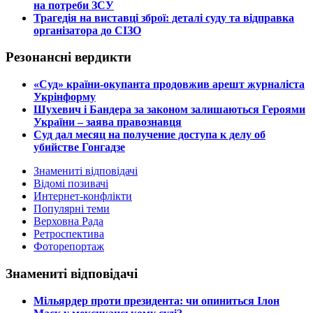
на потреби ЗСУ
​Трагедія на виставці зброї: деталі суду та відправка
організатора до СІЗО
Резонансні вердикти
​«Суд» країни-окупанта продовжив арешт журналіста
Укрінформу
Шухевич і Бандера за законом залишаються Героями
України – заява правознавця
Суд дал месяц на получение доступа к делу об
убийстве Гонгадзе
Знамениті відповідачі
Відомі позивачі
Интернет-конфлікти
Популярні теми
Верховна Рада
Ретроспектива
Фоторепортаж
Знамениті відповідачі
​Мільярдер проти президента: чи опиниться Ілон