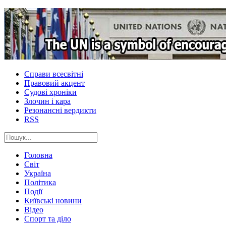
Справи всесвітні
Правовий акцент
Судові хроніки
Злочин і кара
Резонансні вердикти
RSS
Головна
Світ
Україна
Політика
Події
Київські новини
Відео
Спорт та діло