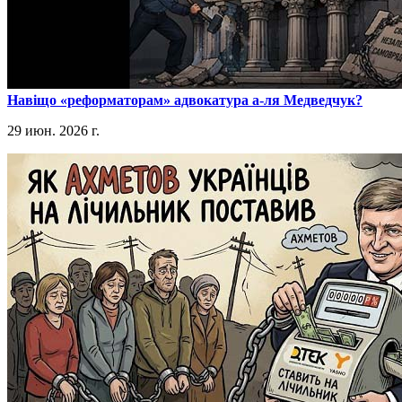
​Навіщо «реформаторам» адвокатура а-ля Медведчук?
29 июн. 2026 г.