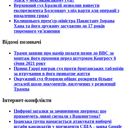
Маск у мексиканському суді?
​Верховний суд Бразилії дозволив вивести
експрезидента Болсонару з-під варти для операції з
видалення грижі
​Колишнього прем'єр-міністра Пакистану Імрана
Хана та його дружину засуджено до 17 років
тюремного ув'язнення
Відомі позивачі
​Трамп заявив про намір подати позов до ВВС за
монтаж його промови перед штурмом Конгресу 6
січня 2021 року
​Принц Гаррі виграв суд проти британських таблоїдів
за втручання в його приватне життя
​Окружний суд Флориди обіцяє розкрити більше
деталей щодо документів, вилучених у резиденції
Трампа
Інтернет-конфлікти
​Цифрові загадки за зачиненими дверима: що
приховують дивні сигнали з Вашингтона?
​Іранська група намагається атакувати виборчі
штаби кандидатів у президенти США - заява Google