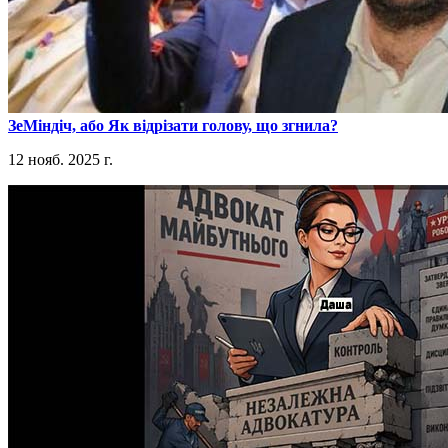
​ЗеМіндіч, або Як відрізати голову, що згнила?
12 нояб. 2025 г.