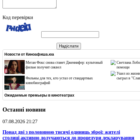
Код перевірки
Надіслати
Новости от
Киноафиша.юа
Меган Фокс снова станет Дженнифер: культовый
Светлана Лобо
фильм получит сиквел
помощи
Ушел из жизни
Фильмы для тех, кто устал от стандартных
сыграл в "Сла
кинобиографий
Ожидаемые премьеры в кинотеатрах
Останні новини
07.08.2026 21:27
​Понад дві з половиною тисячі одиниць зброї: жителі
столиці активно долучаються до процедури декларування