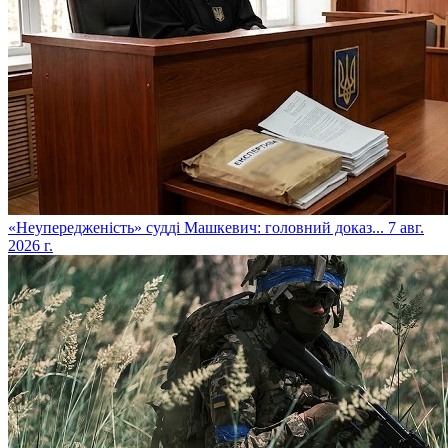
​«Неупередженість» судді Машкевич: головний доказ...
7 авг.
2026 г.