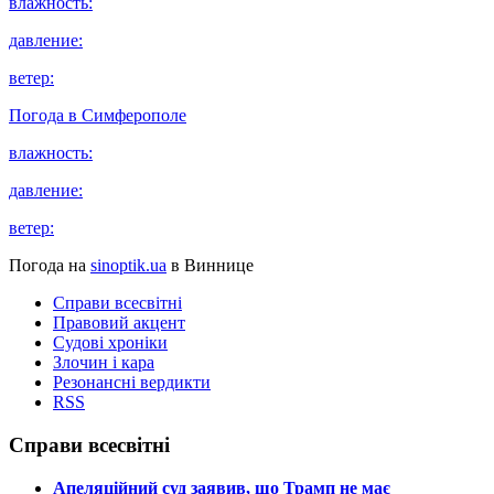
влажность:
давление:
ветер:
Погода в
Симферополе
влажность:
давление:
ветер:
Погода на
sinoptik.ua
в Виннице
Справи всесвітні
Правовий акцент
Судові хроніки
Злочин і кара
Резонансні вердикти
RSS
Справи всесвітні
​Апеляційний суд заявив, що Трамп не має