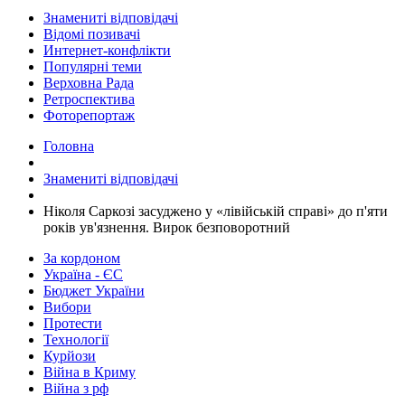
Знамениті відповідачі
Відомі позивачі
Интернет-конфлікти
Популярні теми
Верховна Рада
Ретроспектива
Фоторепортаж
Головна
Знамениті відповідачі
​Ніколя Саркозі засуджено у «лівійській справі» до п'яти
років ув'язнення. Вирок безповоротний
За кордоном
Україна - ЄС
Бюджет України
Вибори
Протести
Технології
Курйози
Війна в Криму
Війна з рф