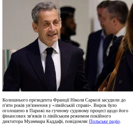
Колишнього президента Франції Ніколя Саркозі засудили до
п'яти років ув'язнення у «лівійській справі». Вирок було
оголошено в Парижі на гучному судовому процесі щодо його
фінансових зв'язків із лівійським режимом покійного
диктатора Муаммара Каддафі, повідомляє
Польське радіо
.