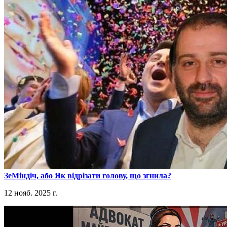
​ЗеМіндіч, або Як відрізати голову, що згнила?
12 нояб. 2025 г.