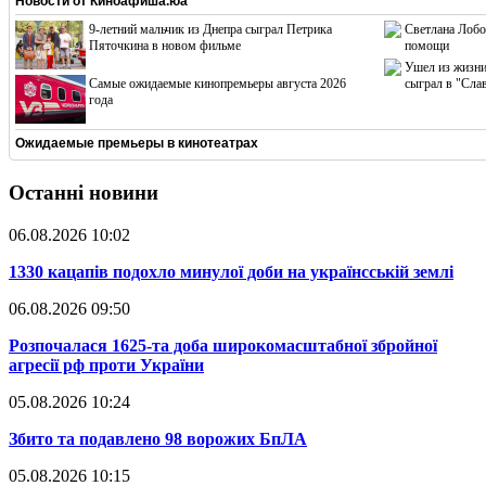
Новости от
Киноафиша.юа
9-летний мальчик из Днепра сыграл Петрика
Светлана Лобо
Пяточкина в новом фильме
помощи
Ушел из жизни
Cамые ожидаемые кинопремьеры августа 2026
сыграл в "Сла
года
Ожидаемые премьеры в кинотеатрах
Останні новини
06.08.2026 10:02
​1330 кацапів подохло минулої доби на українсській землі
06.08.2026 09:50
​Розпочалася 1625-та доба широкомасштабної збройної
агресії рф проти України
05.08.2026 10:24
​Збито та подавлено 98 ворожих БпЛА
05.08.2026 10:15