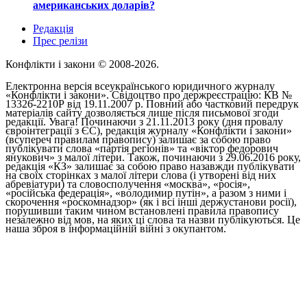
американських доларів?
Редакція
Прес релізи
Конфлікти і закони © 2008-2026.
Електронна версія всеукраїнського юридичного журналу
«Конфлікти і закони». Свідоцтво про держреєстрацію: КВ №
13326-2210Р від 19.11.2007 р. Повний або частковий передрук
матеріалів сайту дозволяється лише після письмової згоди
редакції. Увага! Починаючи з 21.11.2013 року (дня провалу
євроінтеграції з ЄС), редакція журналу «Конфлікти і закони»
(всупереч правилам правопису) залишає за собою право
публікувати слова «партія регіонів» та «віктор федорович
янукович» з малої літери. Також, починаючи з 29.06.2016 року,
редакція «КЗ» залишає за собою право назавжди публікувати
на своїх сторінках з малої літери слова (і утворені від них
абревіатури) та словосполучення «москва», «росія»,
«російська федерація», «володимир путін», а разом з ними і
скорочення «роскомнадзор» (як і всі інші держустанови росії),
порушивши таким чином встановлені правила правопису
незалежно від мов, на яких ці слова та назви публікуються. Це
наша зброя в інформаційній війні з окупантом.