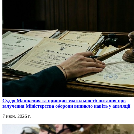
​Суддя Машкевич та принцип змагальності: питання про
залучення Міністерства оборони виникло навіть у апеляції
7 июн. 2026 г.