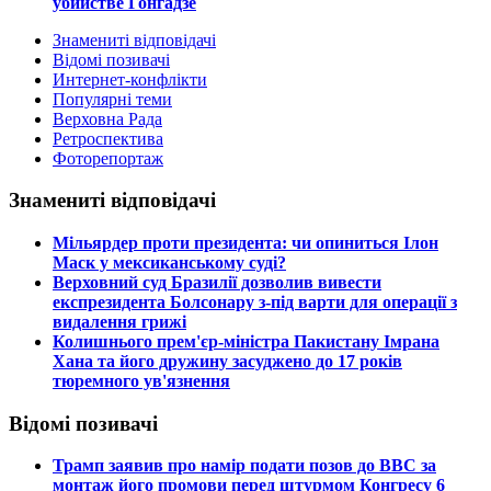
убийстве Гонгадзе
Знамениті відповідачі
Відомі позивачі
Интернет-конфлікти
Популярні теми
Верховна Рада
Ретроспектива
Фоторепортаж
Знамениті відповідачі
​Мільярдер проти президента: чи опиниться Ілон
Маск у мексиканському суді?
​Верховний суд Бразилії дозволив вивести
експрезидента Болсонару з-під варти для операції з
видалення грижі
​Колишнього прем'єр-міністра Пакистану Імрана
Хана та його дружину засуджено до 17 років
тюремного ув'язнення
Відомі позивачі
​Трамп заявив про намір подати позов до ВВС за
монтаж його промови перед штурмом Конгресу 6