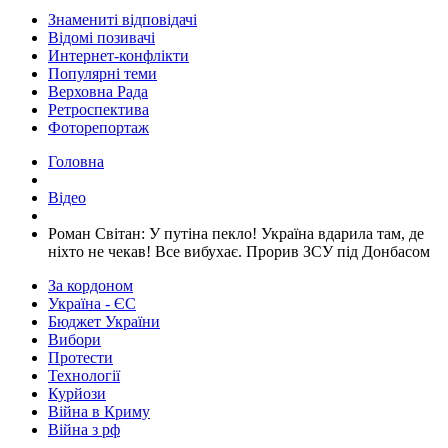
Знамениті відповідачі
Відомі позивачі
Интернет-конфлікти
Популярні теми
Верховна Рада
Ретроспектива
Фоторепортаж
Головна
Відео
​Роман Світан: У путіна пекло! Україна вдарила там, де
ніхто не чекав! Все вибухає. Прорив ЗСУ під Донбасом
За кордоном
Україна - ЄС
Бюджет України
Вибори
Протести
Технології
Курйози
Війна в Криму
Війна з рф