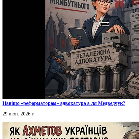
​Навіщо «реформаторам» адвокатура а-ля Медведчук?
29 июн. 2026 г.