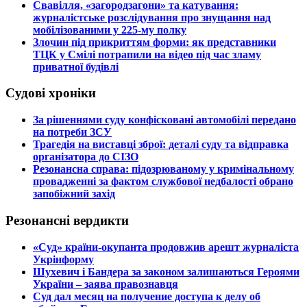
​Свавілля, «загородзагони» та катування:
журналістське розслідування про знущання над
мобілізованими у 225-му полку
​Злочин під прикриттям форми: як представники
ТЦК у Смілі потрапили на відео під час зламу
приватної будівлі
Судові хроніки
​За рішеннями суду конфісковані автомобілі передано
на потреби ЗСУ
​Трагедія на виставці зброї: деталі суду та відправка
організатора до СІЗО
​Резонансна справа: підозрюваному у кримінальному
провадженні за фактом службової недбалості обрано
запобіжний захід
Резонансні вердикти
​«Суд» країни-окупанта продовжив арешт журналіста
Укрінформу
Шухевич і Бандера за законом залишаються Героями
України – заява правознавця
Суд дал месяц на получение доступа к делу об