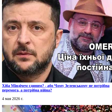
​Хіба Міндічем єдиним? - або Чому Зеленському не потрібна
перемога, а потрібна війна?
4 мая 2026 г.