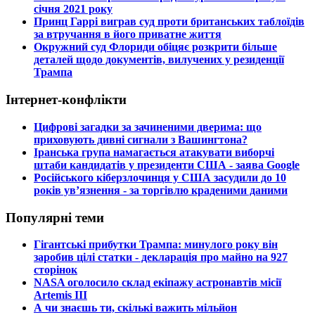
січня 2021 року
​Принц Гаррі виграв суд проти британських таблоїдів
за втручання в його приватне життя
​Окружний суд Флориди обіцяє розкрити більше
деталей щодо документів, вилучених у резиденції
Трампа
Інтернет-конфлікти
​Цифрові загадки за зачиненими дверима: що
приховують дивні сигнали з Вашингтона?
​Іранська група намагається атакувати виборчі
штаби кандидатів у президенти США - заява Google
​Російського кіберзлочинця у США засудили до 10
років ув’язнення - за торгівлю краденими даними
Популярні теми
​Гігантські прибутки Трампа: минулого року він
заробив цілі статки - декларація про майно на 927
сторінок
​NASA оголосило склад екіпажу астронавтів місії
Artemis III
​А чи знаєшь ти, скількі важить мільйон