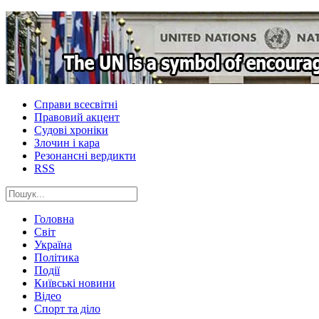
Справи всесвітні
Правовий акцент
Судові хроніки
Злочин і кара
Резонансні вердикти
RSS
Головна
Світ
Україна
Політика
Події
Київські новини
Відео
Спорт та діло