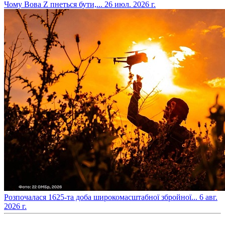
​Чому Вова Z пнеться бути,...
26 июл. 2026 г.
​Розпочалася 1625-та доба широкомасштабної збройної...
6 авг.
2026 г.