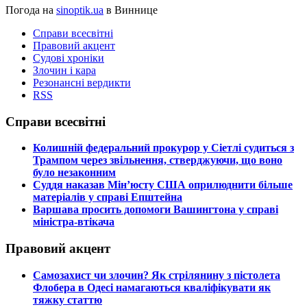
Погода на
sinoptik.ua
в Виннице
Справи всесвітні
Правовий акцент
Судові хроніки
Злочин і кара
Резонансні вердикти
RSS
Справи всесвітні
​Колишній федеральний прокурор у Сіетлі судиться з
Трампом через звільнення, стверджуючи, що воно
було незаконним
​Суддя наказав Мін’юсту США оприлюднити більше
матеріалів у справі Епштейна
​Варшава просить допомоги Вашингтона у справі
міністра-втікача
Правовий акцент
​Самозахист чи злочин? Як стрілянину з пістолета
Флобера в Одесі намагаються кваліфікувати як
тяжку статтю