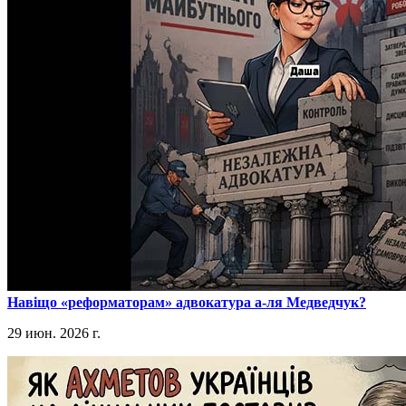
​Навіщо «реформаторам» адвокатура а-ля Медведчук?
29 июн. 2026 г.