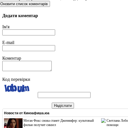
Оновити список коментарів
Додати коментар
Ім'я
E-mail
Коментар
Код перевірки
Надіслати
Новости от
Киноафиша.юа
Меган Фокс снова станет Дженнифер: культовый
Светлана Лобо
фильм получит сиквел
помощи