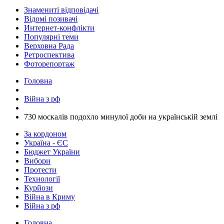
Знамениті відповідачі
Відомі позивачі
Интернет-конфлікти
Популярні теми
Верховна Рада
Ретроспектива
Фоторепортаж
Головна
Війна з рф
​730 москалів подохло минулої доби на українській землі
За кордоном
Україна - ЄС
Бюджет України
Вибори
Протести
Технології
Курйози
Війна в Криму
Війна з рф
Головна