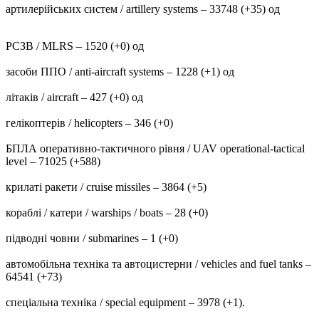
артилерійських систем / artillery systems – 33748 (+35) од
РСЗВ / MLRS – 1520 (+0) од
засоби ППО / anti-aircraft systems – 1228 (+1) од
літаків / aircraft – 427 (+0) од
гелікоптерів / helicopters – 346 (+0)
БПЛА оперативно-тактичного рівня / UAV operational-tactical
level – 71025 (+588)
крилаті ракети / cruise missiles – 3864 (+5)
кораблі / катери / warships / boats – 28 (+0)
підводні човни / submarines – 1 (+0)
автомобільна техніка та автоцистерни / vehicles and fuel tanks –
64541 (+73)
спеціальна техніка / special equipment – 3978 (+1).