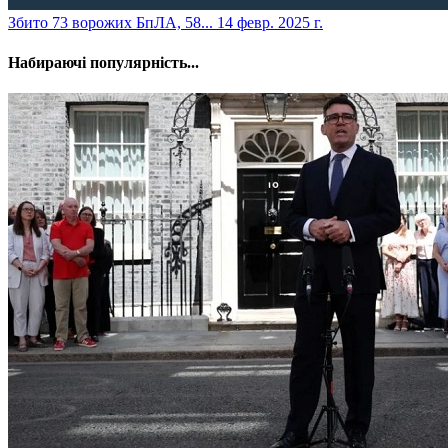
​Збито 73 ворожих БпЛА, 58...
14 февр. 2025 г.
Набираючі популярність...