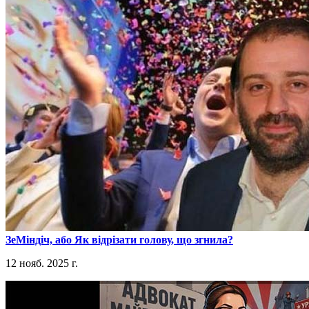
​ЗеМіндіч, або Як відрізати голову, що згнила?
12 нояб. 2025 г.