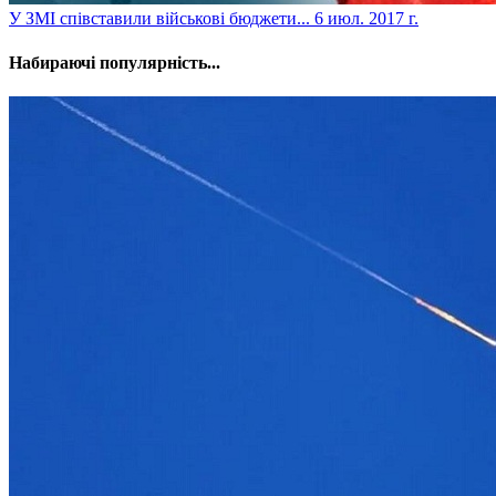
​У ЗМІ співставили військові бюджети...
6 июл. 2017 г.
Набираючі популярність...