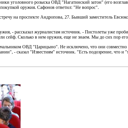
ники уголовного розыска ОВД "Нагатинский затон" (его возгл
 покупкой оружия. Сафонов ответил: "Не вопрос".
и встречу на проспекте Андропова, 27. Бывший заместитель Евсю
ия, - рассказал журналистам источник. - Пистолеты уже пробит
и сейф. Сколько в нем оружия, еще не знаем. Мы до сих пор его
ачальником ОВД "Царицыно". Не исключено, что они совместно 
нии", - сказал "Известиям" источник. "Есть подозрение, что и 