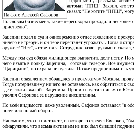
"Царицыно", - рассказал бизнес
автомат "ППШ". Заявил, что это 
сказал: "Не хотите "ППШ", могу
На фото Алексей Сафонов
По словам бизнесмена, такие переговоры проходили несколько ра
пристрелю".
Зацепин подал в суд и одновременно отнес заявление в прокура
ничего не требуй, и он тебе перестанет угрожать". Тогда я от
оружие? "Нет", - ответил я. Сотрудник развел руками и сказал, 
Между тем суд обязал милиционера выплатить долг истцу. Но 
него изъять в пользу Зацепина, - сотовый телефон. Все имуще
"Царицыно", но охрана не пускала. Позже предприниматель узн
Зацепин с заявлением обращался в прокуратуру Москвы, проку
Тогда потерпевшему ничего не оставалось, как обратиться к 
где изложил жалобы Зацепина. Пронин спустил письмо в Южны
уволил Сафонова за нарушение дисциплины.
По всей видимости, даже уволенный, Сафонов оставался "в об
получило новый оборот.
Напомним, что на пистолете, из которого стрелял Евсюков, "
обнаружили, что весьма активным из них был бывший подчинен