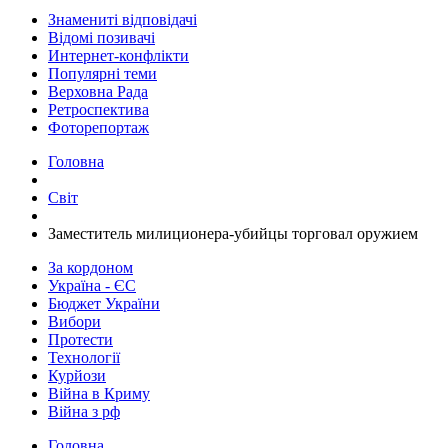
Знамениті відповідачі
Відомі позивачі
Интернет-конфлікти
Популярні теми
Верховна Рада
Ретроспектива
Фоторепортаж
Головна
Світ
Заместитель милиционера-убийцы торговал оружием
За кордоном
Україна - ЄС
Бюджет України
Вибори
Протести
Технології
Курйози
Війна в Криму
Війна з рф
Головна