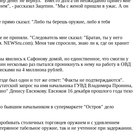
нер денег не вернул. "Вместо долга он неожиданно привез мне
чнем", - рассказал Зацепин. "Мы с женой пришли в ужас. А он
е прямо сказал: "Либо ты берешь оружие, либо я тебя
 не приняли. "Следователь мне сказал: "Братан, ты у него
м. NEWSru.com). Меня там спросили, знаю ли я, где он хранит
ы явились к Сафонову домой, но единственное, что смогли у
пин несколько раз пытался проникнуть к нему на работу в ОВД
 исками на 4 миллиона рублей.
зде был один и тот же ответ: "Факты не подтверждаются".
путатский запрос на имя начальника ГУВД Владимира Пронина,
но" Денису Евсюкову. Евсюков 16 декабря прошлого года тихо
его бывшим начальником в супермаркете "Остров" дело
 пробивать столичных торговцев оружием и с удивлением
рянное табельное оружие, так и не учтенное при задержании.