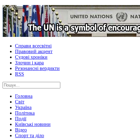
Справи всесвітні
Правовий акцент
Судові хроніки
Злочин і кара
Резонансні вердикти
RSS
Головна
Світ
Україна
Політика
Події
Київські новини
Відео
Спорт та діло