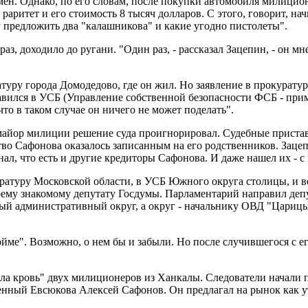
мен. Однако, по его словам, после покупки автомобиля милицио
раритет и его стоимость 8 тысяч долларов. С этого, говорит, на
 предложить два "калашникова" и какие угодно пистолеты".
з, доходило до ругани. "Один раз, - рассказал Зацепин, - он мн
туру города Домодедово, где он жил. Но заявление в прокуратуре
правился в УСБ (Управление собственной безопасности ФСБ - при
что в таком случае он ничего не может поделать".
майор милиции решение суда проигнорировал. Судебные пристав
ство Сафонова оказалось записанным на его родственников. Заце
ал, что есть и другие кредиторы Сафонова. И даже нашел их - с
ратуру Московской области, в УСБ Южного округа столицы, и ве
своему знакомому депутату Госдумы. Парламентарий направил де
й административный округ, а округ - начальнику ОВД "Царицы
ойме". Возможно, о нем бы и забыли. Но после случившегося с 
была кровь" двух милиционеров из Ханкалы. Следователи начали
ный Евсюкова Алексей Сафонов. Он предлагал на рынок как уте