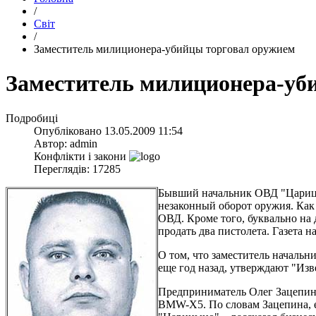
/
Світ
/
Заместитель милиционера-убийцы торговал оружием
Заместитель милиционера-уб
Подробиці
Опубліковано
13.05.2009 11:54
Автор:
admin
Конфлікти і закони
Переглядів: 17285
Бывший начальник ОВД "Царицын
незаконный оборот оружия. Как 
ОВД. Кроме того, буквально на
продать два пистолета. Газета 
О том, что заместитель началь
еще год назад, утверждают "Изв
Предприниматель Олег Зацепин 
BMW-Х5. По словам Зацепина, ег