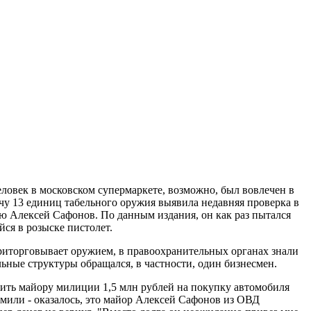
овек в московском супермаркете, возможно, был вовлечен в
ачу 13 единиц табельного оружия выявила недавняя проверка в
ю Алексей Сафонов. По данным издания, он как раз пытался
йся в розыске пистолет.
иторговывает оружием, в правоохранительных органах знали
ьные структуры обращался, в частности, один бизнесмен.
ить майору милиции 1,5 млн рублей на покупку автомобиля
омили - оказалось, это майор Алексей Сафонов из ОВД