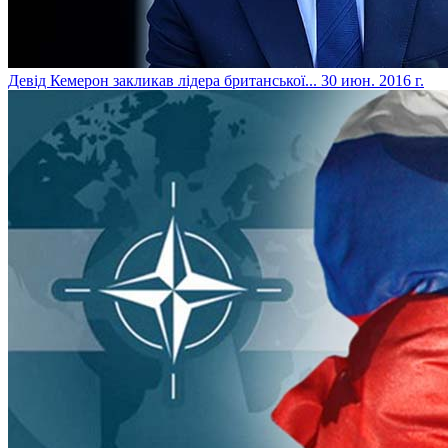
Девід Кемерон закликав лідера британської...
30 июн. 2016 г.