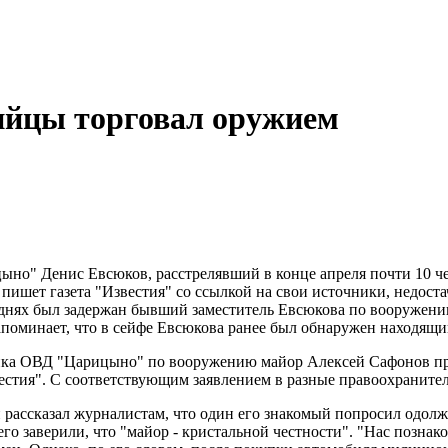
ийцы торговал оружием
о" Денис Евсюков, расстрелявший в конце апреля почти 10 чел
пишет газета "Известия" со ссылкой на свои источники, недост
 днях был задержан бывший заместитель Евсюкова по вооружени
напоминает, что в сейфе Евсюкова ранее был обнаружен находящи
ника ОВД "Царицыно" по вооружению майор Алексей Сафонов пр
естия". С соответствующим заявлением в разные правоохранител
рассказал журналистам, что один его знакомый попросил одолж
о заверили, что "майор - кристальной честности". "Нас познак