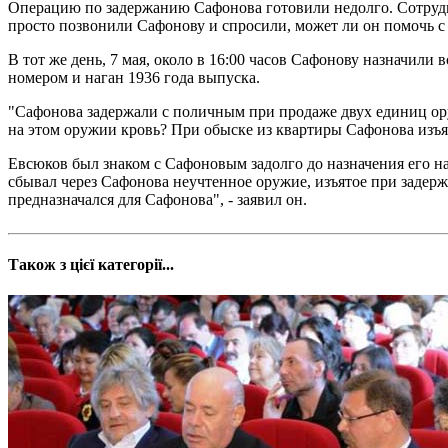
Операцию по задержанию Сафонова готовили недолго. Сотруд
просто позвонили Сафонову и спросили, может ли он помочь с
В тот же день, 7 мая, около в 16:00 часов Сафонову назначил
номером и наган 1936 года выпуска.
"Сафонова задержали с поличным при продаже двух единиц оруж
на этом оружии кровь? При обыске из квартиры Сафонова изъял
Евсюков был знаком с Сафоновым задолго до назначения его н
сбывал через Сафонова неучтенное оружие, изъятое при задержа
предназначался для Сафонова", - заявил он.
Також з цієї категорії...