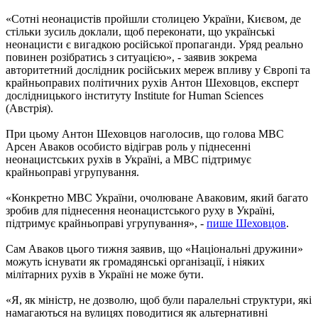
«Сотні неонацистів пройшли столицею України, Києвом, де
стільки зусиль доклали, щоб переконати, що українські
неонацисти є вигадкою російської пропаганди. Уряд реально
повинен розібратись з ситуацією», - заявив зокрема
авторитетний дослідник російських мереж впливу у Європі та
крайньоправих політичних рухів Антон Шеховцов, експерт
дослідницького інституту Institute for Human Sciences
(Австрія).
При цьому Антон Шеховцов наголосив, що голова МВС
Арсен Аваков особисто відіграв роль у піднесенні
неонацистських рухів в Україні, а МВС підтримує
крайньоправі угрупування.
«Конкретно МВС України, очолюване Аваковим, який багато
зробив для піднесення неонацистського руху в Україні,
підтримує крайньоправі угрупування», -
пише Шеховцов
.
Сам Аваков цього тижня заявив, що «Національні дружини»
можуть існувати як громадянські організації, і ніяких
мілітарних рухів в Україні не може бути.
«Я, як міністр, не дозволю, щоб були паралельні структури, які
намагаються на вулицях поводитися як альтернативні