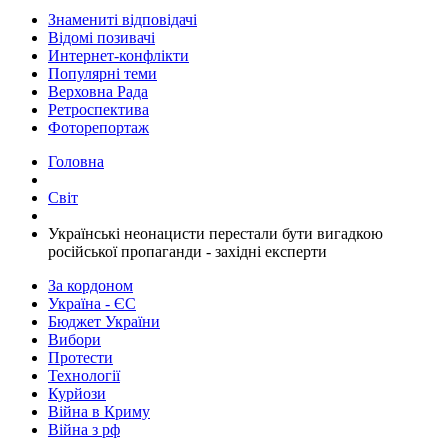
Знамениті відповідачі
Відомі позивачі
Интернет-конфлікти
Популярні теми
Верховна Рада
Ретроспектива
Фоторепортаж
Головна
Світ
​Українські неонацисти перестали бути вигадкою
російської пропаганди - західні експерти
За кордоном
Україна - ЄС
Бюджет України
Вибори
Протести
Технології
Курйози
Війна в Криму
Війна з рф