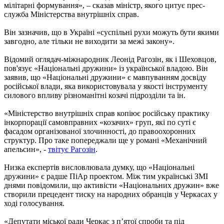
мілітарні формування», – сказав міністр, якого цитує прес-
служба Міністерства внутрішніх справ.
Він зазначив, що в Україні «суспільні рухи можуть бути якими
завгодно, але тільки не виходити за межі закону».
Відомий оглядач-міжнародник Леонід Рагозін, як і Шеховцов,
пов'язує «Національні дружини» із української владою. Він
заявив, що «Національні дружини» є мавпуванням досвіду
російської влади, яка використовувала у якості інструменту
силового впливу різноманітні козачі підрозділи та ін.
«Міністерство внутрішніх справ копіює російську практику
інкорпорації самовправних «козачих» груп, які по суті є
фасадом організованої злочинності, до правоохоронних
структур. Про таке попереджали ще у романі «Механічний
апельсин», -
твітує Рагозін
.
Низка експертів висловлювала думку, що «Національні
дружини» є радше ПіАр проектом. Між тим українські ЗМІ
днями повідомили, що активісти «Національних дружин» вже
створили прецедент тиску на народних обранців у Черкасах у
ході голосування.
«Депутати міської ради Черкас з п’ятої спроби та під