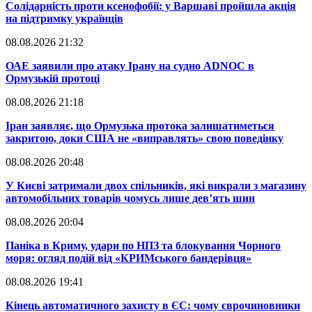
​Солідарність проти ксенофобії: у Варшаві пройшла акція
на підтримку українців
08.08.2026 21:32
​ОАЕ заявили про атаку Ірану на судно ADNOC в
Ормузькій протоці
08.08.2026 21:18
​Іран заявляє, що Ормузька протока залишатиметься
закритою, доки США не «виправлять» свою поведінку
08.08.2026 20:48
​У Києві затримали двох спільників, які викрали з магазину
автомобільних товарів чомусь лише дев’ять шин
08.08.2026 20:04
Паніка в Криму, удари по НПЗ та блокування Чорного
моря: огляд подій від «КРИМського бандерівця»
08.08.2026 19:41
​Кінець автоматичного захисту в ЄС: чому єврочиновники