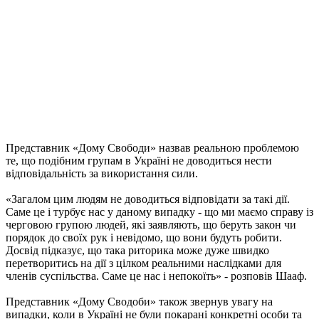
Представник «Дому Свободи» назвав реальною проблемою
те, що подібним групам в Україні не доводиться нести
відповідальність за використання сили.
«Загалом цим людям не доводиться відповідати за такі дії.
Саме це і турбує нас у даному випадку - що ми маємо справу із
черговою групою людей, які заявляють, що беруть закон чи
порядок до своїх рук і невідомо, що вони будуть робити.
Досвід підказує, що така риторика може дуже швидко
перетворитись на дії з цілком реальними наслідками для
членів суспільства. Саме це нас і непокоїть» - розповів Шааф.
Представник «Дому Сводоби» також звернув увагу на
випадки, коли в Україні не були покарані конкретні особи та