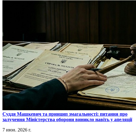
​Суддя Машкевич та принцип змагальності: питання про
залучення Міністерства оборони виникло навіть у апеляції
7 июн. 2026 г.