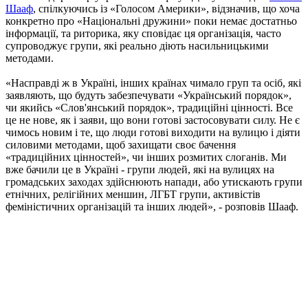
Шааф
, спілкуючись із «Голосом Америки», відзначив, що хоча
конкретно про «Національні дружини» поки немає достатньо
інформації, та риторика, яку сповідає ця організація, часто
супроводжує групи, які реально діють насильницькими
методами.
«Насправді ж в Україні, інших країнах чимало груп та осіб, які
заявляють, що будуть забезпечувати «Український порядок»,
чи якийсь «Слов'янський порядок», традиційні цінності. Все
це не нове, як і заяви, що вони готові застосовувати силу. Не є
чимось новим і те, що люди готові виходити на вулицю і діяти
силовими методами, щоб захищати своє бачення
«традиційних цінностей», чи інших розмитих слоганів. Ми
вже бачили це в Україні - групи людей, які на вулицях на
громадських заходах здійснюють напади, або утискають групи
етнічних, релігійних меншин, ЛГБТ групи, активістів
феміністичних організацій та інших людей», - розповів Шааф.