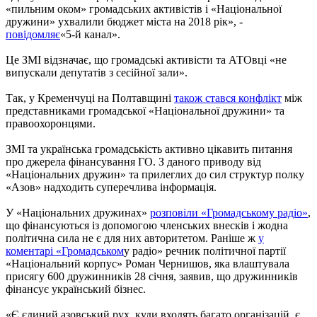
«пильним оком» громадських активістів і «Національної
дружини» ухвалили бюджет міста на 2018 рік», -
повідомляє
«5-й канал».
Це ЗМІ відзначає, що громадські активісти та АТОвці «не
випускали депутатів з сесійної зали».
Так, у Кременчуці на Полтавщині
також стався конфлікт
між
представниками громадської «Національної дружини» та
правоохоронцями.
ЗМІ та українська громадськість активно цікавить питання
про джерела фінансування ГО. З даного приводу від
«Національних дружин» та прилеглих до сил структур полку
«Азов» надходить суперечлива інформація.
У «Національних дружинах»
розповіли «Громадському радіо»
,
що фінансуються із допомогою членських внесків і жодна
політична сила не є для них авторитетом. Раніше ж
у
коментарі «Громадськом
у радіо» речник політичної партії
«Національний корпус» Роман Чернишов, яка влаштувала
присягу 600 дружинників 28 січня, заявив, що дружинників
фінансує український бізнес.
«Є єдиний азовський рух, куди входять багато організацій, є