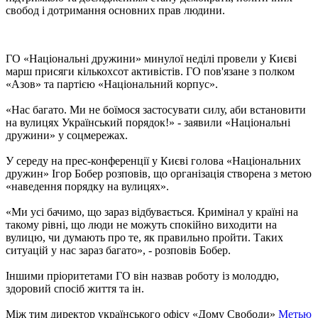
свобод і дотримання основних прав людини.
ГО «Національні дружини» минулої неділі провели у Києві
марш присяги кількохсот активістів. ГО пов'язане з полком
«Азов» та партією «Національний корпус».
«Нас багато. Ми не боїмося застосувати силу, аби встановити
на вулицях Український порядок!» - заявили «Національні
дружини» у соцмережах.
У середу на прес-конференції у Києві голова «Національних
дружин» Ігор Бобер розповів, що організація створена з метою
«наведення порядку на вулицях».
«Ми усі бачимо, що зараз відбувається. Кримінал у країні на
такому рівні, що люди не можуть спокійно виходити на
вулицю, чи думають про те, як правильно пройти. Таких
ситуацій у нас зараз багато», - розповів Бобер.
Іншими пріоритетами ГО він назвав роботу із молоддю,
здоровий спосіб життя та ін.
Між тим директор українського офісу «Дому Свободи»
Метью