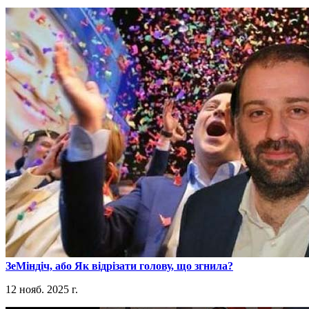
​ЗеМіндіч, або Як відрізати голову, що згнила?
12 нояб. 2025 г.