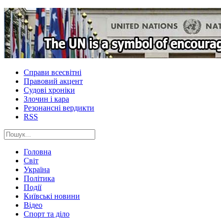
Справи всесвітні
Правовий акцент
Судові хроніки
Злочин і кара
Резонансні вердикти
RSS
Головна
Світ
Україна
Політика
Події
Київські новини
Відео
Спорт та діло