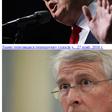
​Трамп перелякався перерахунку голосів у...
27 нояб. 2016 г.