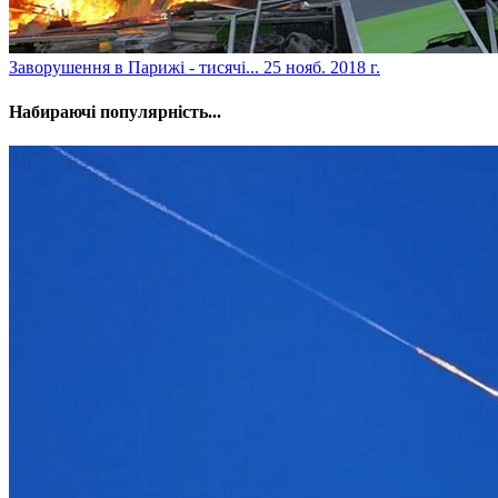
​Заворушення в Парижі - тисячі...
25 нояб. 2018 г.
Набираючі популярність...