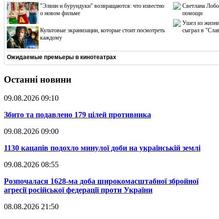
"Элвин и бурундуки" возвращаются: что известно
Светлана Лобо
о новом фильме
помощи
Ушел из жизни
Культовые экранизации, которые стоит посмотреть
сыграл в "Сла
каждому
Ожидаемые премьеры в кинотеатрах
Останні новини
09.08.2026 09:10
​Збито та подавлено 179 цілей противника
09.08.2026 09:00
​1130 кацапів подохло минулої доби на українській землі
09.08.2026 08:55
​Розпочалася 1628-ма доба широкомасштабної збройної
агресії російської федерації проти України
08.08.2026 21:50