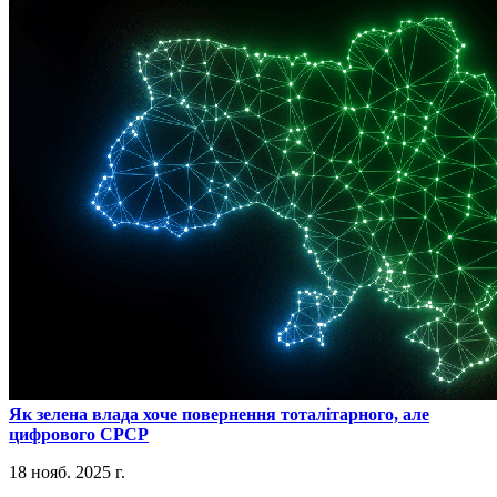
​Як зелена влада хоче повернення тоталітарного, але
цифрового СРСР
18 нояб. 2025 г.