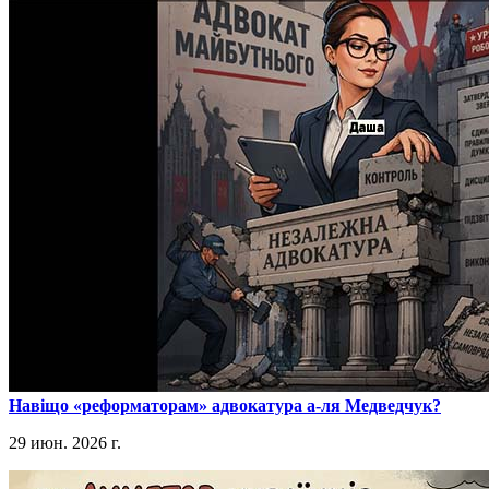
​Навіщо «реформаторам» адвокатура а-ля Медведчук?
29 июн. 2026 г.