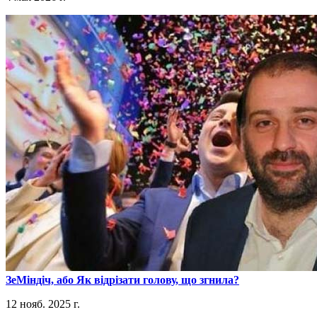
​ЗеМіндіч, або Як відрізати голову, що згнила?
12 нояб. 2025 г.