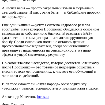
А насчет веры — просто сакральный туман в формально
светской стране! И как с этим быть — и библейские пророки
не подскажут...
Еще один капкан — убитая система кадрового резерва
госслужбы, из-за которой Порошенко обходился в основном
выходцами из собственного бизнеса. В результате ВАЗу
фактически не с кем разворачивать антикоррупционную
борьбу. Среди силовиков почти не осталось цепких
профессионалов-следователей, среди общественников
превалирует нацеленность на сенсационность, на пиар-
эффект в ущерб системному результату.
Но самое тяжелое наследство, которое достается Зеленскому
после Порошенко — это тотальное недоверие общества к
власти во всех ее проявлениях, к чистоте ее побуждений и
честности ее действий.
И от того сможет ли «слуга народа» обезвредить эту
«растяжку», зависит успешность его президентства в целом.
Александр Кочетков,
focus.ua
Фото Главред