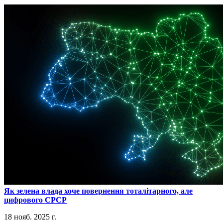
​Як зелена влада хоче повернення тоталітарного, але
цифрового СРСР
18 нояб. 2025 г.