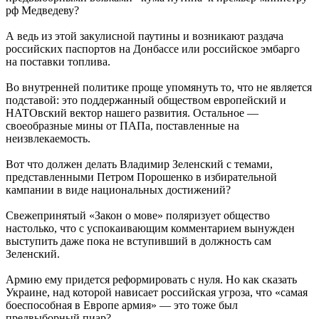
рф Медведеву?
А ведь из этой закулисной паутины и возникают раздача
российских паспортов на Донбассе или российское эмбарго
на поставки топлива.
Во внутренней политике проще упомянуть то, что не является
подставой: это поддержанный обществом европейский и
НАТОвский вектор нашего развития. Остальное —
своеобразные мины от ПАПа, поставленные на
неизвлекаемость.
Вот что должен делать Владимир Зеленский с темами,
представленными Петром Порошенко в избирательной
кампании в виде национальных достижений?
Свежепринятый «Закон о мове» поляризует общество
настолько, что с успокаивающим комментарием вынужден
выступить даже пока не вступивший в должность сам
Зеленский.
Армию ему придется реформировать с нуля. Но как сказать
Украине, над которой нависает российская угроза, что «самая
боеспособная в Европе армия» — это тоже был
предвыборный пиар?