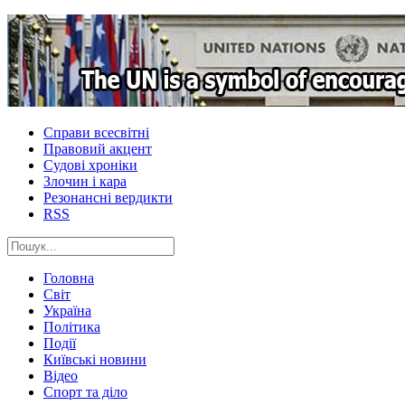
Справи всесвітні
Правовий акцент
Судові хроніки
Злочин і кара
Резонансні вердикти
RSS
Головна
Світ
Україна
Політика
Події
Київські новини
Відео
Спорт та діло