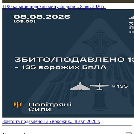
​1190 кацапів подохло минулої доби...
8 авг. 2026 г.
​Збито та подавлено 135 ворожих...
8 авг. 2026 г.