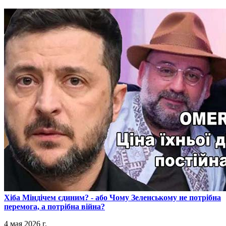
​Хіба Міндічем єдиним? - або Чому Зеленському не потрібна
перемога, а потрібна війна?
4 мая 2026 г.