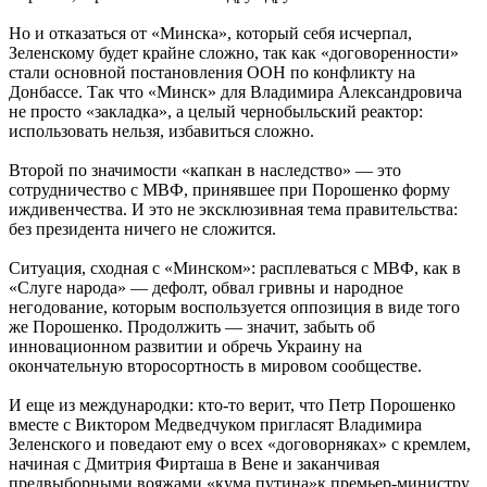
Но и отказаться от «Минска», который себя исчерпал,
Зеленскому будет крайне сложно, так как «договоренности»
стали основной постановления ООН по конфликту на
Донбассе. Так что «Минск» для Владимира Александровича
не просто «закладка», а целый чернобыльский реактор:
использовать нельзя, избавиться сложно.
Второй по значимости «капкан в наследство» — это
сотрудничество с МВФ, принявшее при Порошенко форму
иждивенчества. И это не эксклюзивная тема правительства:
без президента ничего не сложится.
Ситуация, сходная с «Минском»: расплеваться с МВФ, как в
«Слуге народа» — дефолт, обвал гривны и народное
негодование, которым воспользуется оппозиция в виде того
же Порошенко. Продолжить — значит, забыть об
инновационном развитии и обречь Украину на
окончательную второсортность в мировом сообществе.
И еще из международки: кто-то верит, что Петр Порошенко
вместе с Виктором Медведчуком пригласят Владимира
Зеленского и поведают ему о всех «договорняках» с кремлем,
начиная с Дмитрия Фирташа в Вене и заканчивая
предвыборными вояжами «кума путина»к премьер-министру