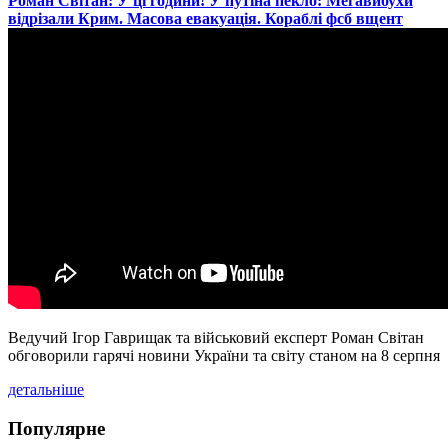
​Роман Світан: У ці години! У путіна пекло: Мегавибухи
відрізали Крим. Масова евакуація. Кораблі фсб вщент
Ведучий Ігор Гаврищак та військовий експерт Роман Світан
обговорили гарячі новини України та світу станом на 8 серпня
детальніше
Популярне