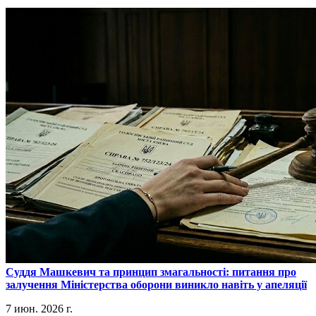
​Суддя Машкевич та принцип змагальності: питання про
залучення Міністерства оборони виникло навіть у апеляції
7 июн. 2026 г.