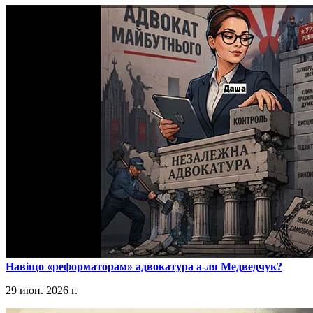
​Навіщо «реформаторам» адвокатура а-ля Медведчук?
29 июн. 2026 г.