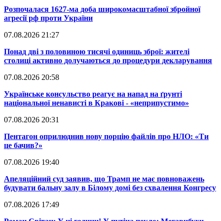
​Розпочалася 1627-ма доба широкомасштабної збройної
агресії рф проти України
07.08.2026 21:27
​Понад дві з половиною тисячі одиниць зброї: жителі
столиці активно долучаються до процедури декларування
07.08.2026 20:58
​Українське консульство реагує на напад на ґрунті
національної ненависті в Кракові - «неприпустимо»
07.08.2026 20:31
​Пентагон оприлюднив нову порцію файлів про НЛО: «Ти
це бачив?»
07.08.2026 19:40
​Апеляційний суд заявив, що Трамп не має повноважень
будувати бальну залу в Білому домі без схвалення Конгресу
07.08.2026 17:49