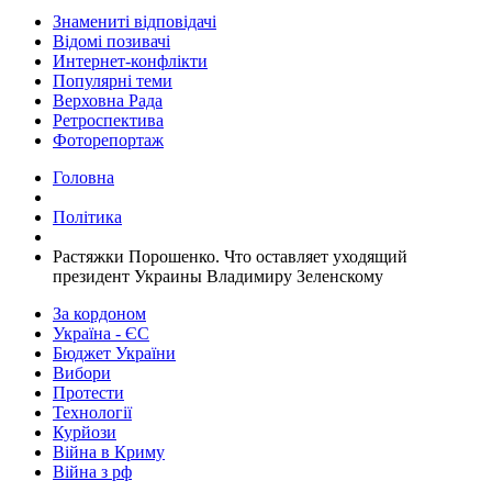
Знамениті відповідачі
Відомі позивачі
Интернет-конфлікти
Популярні теми
Верховна Рада
Ретроспектива
Фоторепортаж
Головна
Політика
​Растяжки Порошенко. Что оставляет уходящий
президент Украины Владимиру Зеленскому
За кордоном
Україна - ЄС
Бюджет України
Вибори
Протести
Технології
Курйози
Війна в Криму
Війна з рф