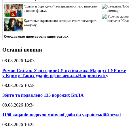
"Элвин и бурундуки" возвращаются: что известно
Светлана Лобо
о новом фильме
помощи
Ушел из жизни
Культовые экранизации, которые стоит посмотреть
сыграл в "Сла
каждому
Ожидаемые премьеры в кинотеатрах
Останні новини
08.08.2026 14:03
​Роман Світан: У ці години! У путіна жах: Мадяр і ГУР вже
у Криму. Таких ударів рф не чекала.Накрили еліту
08.08.2026 10:58
​Збито та подавлено 135 ворожих БпЛА
08.08.2026 10:34
​1190 кацапів подохло минулої доби на українськійй землі
08.08.2026 10:22