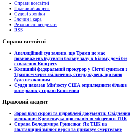
Справи всесвітні
Правовий акцент
Судові хроніки
Злочин і кара
Резонансні вердикти
RSS
Справи всесвітні
​Апеляційний суд заявив, що Трамп не має
повноважень будувати бальну залу в Білому домі без
схвалення Конгресу
​Колишній федеральний прокурор у Сіетлі судиться з
Трампом через звільнення, стверджуючи, що воно
було незаконним
​Суддя наказав Мін’юсту США оприлюднити більше
матеріалів у справі Епштейна
Правовий акцент
​Зброя біля скроні та підроблені документи: Свідчення
мешканця Кременчука про свавілля місцевого ТЦК
​Справа Володимира Гриценка: Як ТЦК на
Полтавщині змінює версії та приховує смертельне