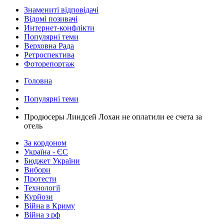
Знамениті відповідачі
Відомі позивачі
Интернет-конфлікти
Популярні теми
Верховна Рада
Ретроспектива
Фоторепортаж
Головна
Популярні теми
Продюсеры Линдсей Лохан не оплатили ее счета за
отель
За кордоном
Україна - ЄС
Бюджет України
Вибори
Протести
Технології
Курйози
Війна в Криму
Війна з рф