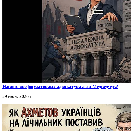
​Навіщо «реформаторам» адвокатура а-ля Медведчук?
29 июн. 2026 г.