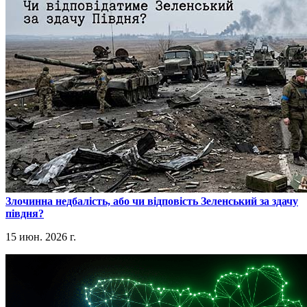
​Злочинна недбалість, або чи відповість Зеленський за здачу
півдня?
15 июн. 2026 г.