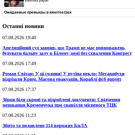
кинобиографий
Ожидаемые премьеры в кинотеатрах
Останні новини
07.08.2026 19:40
​Апеляційний суд заявив, що Трамп не має повноважень
будувати бальну залу в Білому домі без схвалення Конгресу
07.08.2026 17:49
​Роман Світан: У ці години! У путіна пекло: Мегавибухи
відрізали Крим. Масова евакуація. Кораблі фсб вщент
07.08.2026 17:37
​Зброя біля скроні та підроблені документи: Свідчення
мешканця Кременчука про свавілля місцевого ТЦК
07.08.2026 11:23
​Збито та подавлено 114 ворожих БпЛА