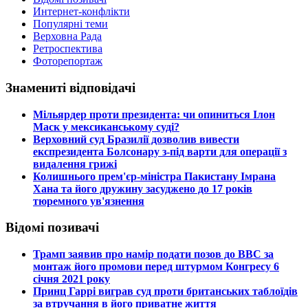
Интернет-конфлікти
Популярні теми
Верховна Рада
Ретроспектива
Фоторепортаж
Знамениті відповідачі
​Мільярдер проти президента: чи опиниться Ілон
Маск у мексиканському суді?
​Верховний суд Бразилії дозволив вивести
експрезидента Болсонару з-під варти для операції з
видалення грижі
​Колишнього прем'єр-міністра Пакистану Імрана
Хана та його дружину засуджено до 17 років
тюремного ув'язнення
Відомі позивачі
​Трамп заявив про намір подати позов до ВВС за
монтаж його промови перед штурмом Конгресу 6
січня 2021 року
​Принц Гаррі виграв суд проти британських таблоїдів
за втручання в його приватне життя