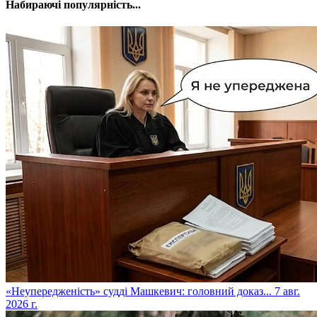
Набираючі популярність...
​«Неупередженість» судді Машкевич: головний доказ...
7 авг.
2026 г.