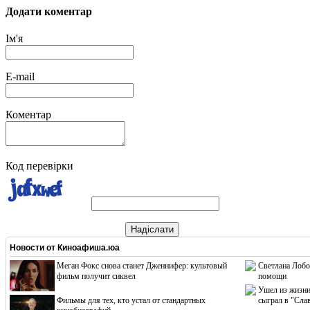
Додати коментар
Ім'я
E-mail
Коментар
Код перевірки
Надіслати
Новости от
Киноафиша.юа
Меган Фокс снова станет Дженнифер: культовый
Светлана Лобо
фильм получит сиквел
помощи
Ушел из жизни
Фильмы для тех, кто устал от стандартных
сыграл в "Сла