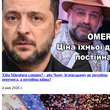
​Хіба Міндічем єдиним? - або Чому Зеленському не потрібна
перемога, а потрібна війна?
4 мая 2026 г.