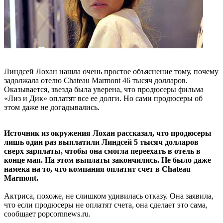
Линдсей Лохан нашла очень простое объяснение тому, почему
задолжала отелю Chateau Marmont 46 тысяч долларов.
Оказывается, звезда была уверена, что продюсеры фильма
«Лиз и Дик» оплатят все ее долги. Но сами продюсеры об
этом даже не догадывались.
Источник из окружения Лохан рассказал, что продюсеры
лишь один раз выплатили Линдсей 5 тысяч долларов
сверх зарплаты, чтобы она смогла переехать в отель в
конце мая. На этом выплаты закончились. Не было даже
намека на то, что компания оплатит счет в Chateau
Marmont.
Актриса, похоже, не слишком удивилась отказу. Она заявила,
что если продюсеры не оплатят счета, она сделает это сама,
сообщает popcornnews.ru.