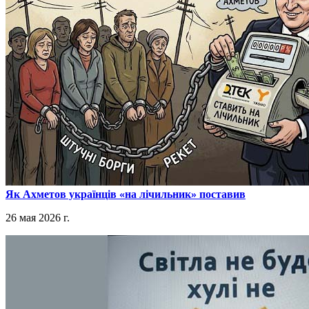
​Як Ахметов українців «на лічильник» поставив
26 мая 2026 г.