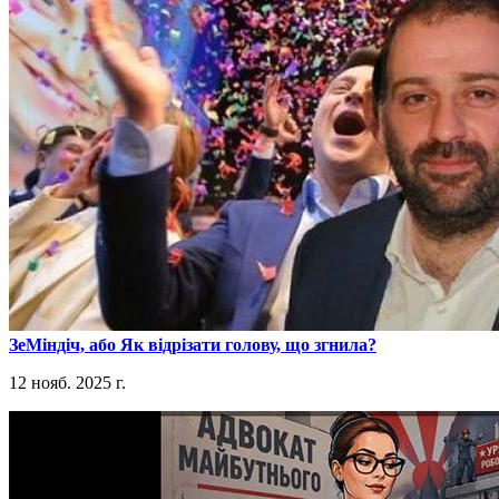
​ЗеМіндіч, або Як відрізати голову, що згнила?
12 нояб. 2025 г.