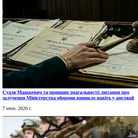
​Суддя Машкевич та принцип змагальності: питання про
залучення Міністерства оборони виникло навіть у апеляції
7 июн. 2026 г.