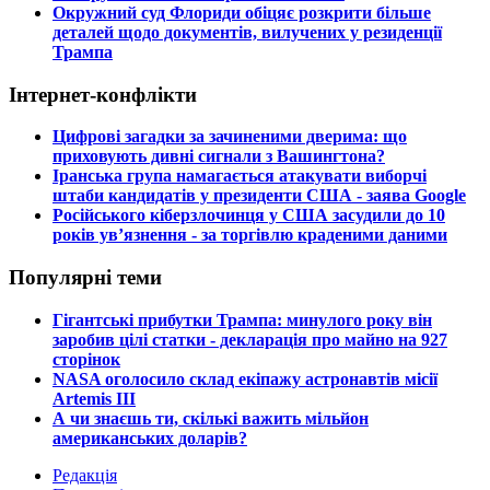
​Окружний суд Флориди обіцяє розкрити більше
деталей щодо документів, вилучених у резиденції
Трампа
Інтернет-конфлікти
​Цифрові загадки за зачиненими дверима: що
приховують дивні сигнали з Вашингтона?
​Іранська група намагається атакувати виборчі
штаби кандидатів у президенти США - заява Google
​Російського кіберзлочинця у США засудили до 10
років ув’язнення - за торгівлю краденими даними
Популярні теми
​Гігантські прибутки Трампа: минулого року він
заробив цілі статки - декларація про майно на 927
сторінок
​NASA оголосило склад екіпажу астронавтів місії
Artemis III
​А чи знаєшь ти, скількі важить мільйон
американських доларів?
Редакція