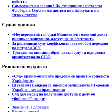
побиття
​Самозахист чи злочин? Як стрілянину з пістолета
Флобера в Одесі намагаються кваліфікувати як
тяжку статтю
Судові хроніки
​«Неупередженість» судді Машкевич: головний доказ
викликає запитання, але суд це не бентежить
​За рішеннями суду конфісковані автомобілі передано
на потреби ЗСУ
​Трагедія на виставці зброї: деталі суду та відправка
організатора до СІЗО
Резонансні вердикти
​«Суд» країни-окупанта продовжив арешт журналіста
Укрінформу
Шухевич і Бандера за законом залишаються Героями
України – заява правознавця
Суд дал месяц на получение доступа к делу об
убийстве Гонгадзе
Знамениті відповідачі
Відомі позивачі