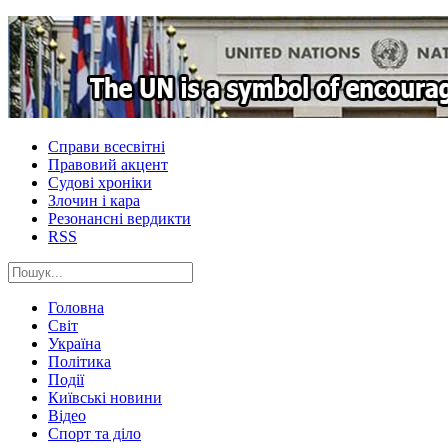
Справи всесвітні
Правовий акцент
Судові хроніки
Злочин і кара
Резонансні вердикти
RSS
Головна
Світ
Україна
Політика
Події
Київські новини
Відео
Спорт та діло