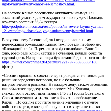
ugolovnuyu-otvetstvennost-za-samostroy.html
.
На востоке Крыма российские оккупанты изымут 121
земельный участок для «государственных нужд». Площадь
отжатого составит 56,84 гектара
http://podpricelom.com.ua/read/politics/na-severe-kryma-yzymut-
121-zemelnyj-uchastok-dlya-gosudarstvennyh-nuzhd.html
.
В окупованому Бахчисараї, як і всюди в охопленому
переможним божевіллям Криму, теж провели перформанс
«Блокадний хліб». Перехожим захід сподобався. Вони їли
хліб, розбирали хлібні картки на сувеніри, робили селфі та
групові фото. На щастя, вчора був останній день цього шапіто
https://twitter.com/crimea2042/status/1221797786963804160
(фото).
«Сессии городского совета теперь проводятся не только для
решения городских вопросов, но и с большим
патриотическим размахом. На каждом депутатском заседании,
как объясняет председатель горсовета Мая Хужина,
знакомятся и отдают дань памяти 146-ти Героям Советского
Союза, получившим это звание в боях за освобождение
Керчи». По ссылке прочтите мнение керчанина о культе
войны и смерти, в который оккупанты втянули не только