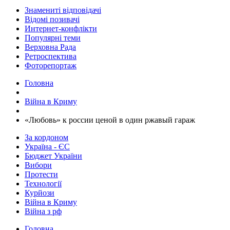
Знамениті відповідачі
Відомі позивачі
Интернет-конфлікти
Популярні теми
Верховна Рада
Ретроспектива
Фоторепортаж
Головна
Війна в Криму
​«Любовь» к россии ценой в один ржавый гараж
За кордоном
Україна - ЄС
Бюджет України
Вибори
Протести
Технології
Курйози
Війна в Криму
Війна з рф
Головна