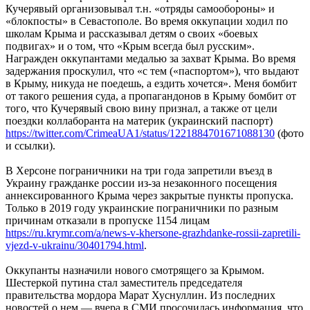
Кучерявый организовывал т.н. «отряды самообороны» и
«блокпосты» в Севастополе. Во время оккупации ходил по
школам Крыма и рассказывал детям о своих «боевых
подвигах» и о том, что «Крым всегда был русским».
Награжден оккупантами медалью за захват Крыма. Во время
задержания проскулил, что «с тем («паспортом»), что выдают
в Крыму, никуда не поедешь, а ездить хочется». Меня бомбит
от такого решения суда, а пропагандонов в Крыму бомбит от
того, что Кучерявый свою вину признал, а также от цели
поездки коллаборанта на материк (украинский паспорт)
https://twitter.com/CrimeaUA1/status/1221884701671088130
(фото
и ссылки).
В Херсоне пограничники на три года запретили въезд в
Украину гражданке россии из-за незаконного посещения
аннексированного Крыма через закрытые пункты пропуска.
Только в 2019 году украинские пограничники по разным
причинам отказали в пропуске 1154 лицам
https://ru.krymr.com/a/news-v-khersone-grazhdanke-rossii-zapretili-
vjezd-v-ukrainu/30401794.html
.
Оккупанты назначили нового смотрящего за Крымом.
Шестеркой путина стал заместитель председателя
правительства мордора Марат Хуснуллин. Из последних
новостей о нем — вчера в СМИ просочилась информация, что