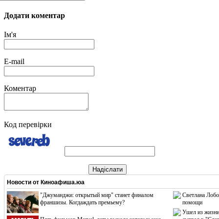
Додати коментар
Ім'я
E-mail
Коментар
Код перевірки
Надіслати
Новости от
Киноафиша.юа
"Джуманджи: открытый мир" станет финалом
Светлана Лобо
франшизы. Когдаждать премьему?
помощи
Ушел из жизни