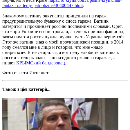
Керчь, но и весь Крым
https://ru.krymr.com/a/pisma-krymchan-
fantazii-na-temy-patriotizma/30400447.html
.
Знакомому ватнику оккупанты прицепили на гараж
предупредительную бумажку о сносе гаража. Ватник
матерится и проклинает россию последними словами. Орет,
что «при Украине его не трогали, а теперь пришли фашисты,
зачем нам эта россия нужна, лучше пусть Украина вернется!».
Этот же ватник, зная о моей проукраинской позиции, в 2014
году смеялся мне в лицо и говорил, что мне «надо
смириться». Я не смирился, а вот цену «любви» ватника к
россии я теперь знаю — цена одного ржавого гаража», -
пишет
КРЫМСкий бандеровец
.
Фото из сети Интернет
Також з цієї категорії...