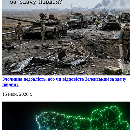
​Злочинна недбалість, або чи відповість Зеленський за здачу
півдня?
15 июн. 2026 г.