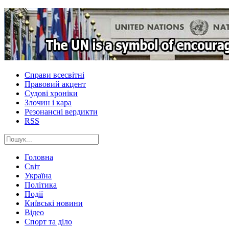
Справи всесвітні
Правовий акцент
Судові хроніки
Злочин і кара
Резонансні вердикти
RSS
Головна
Світ
Україна
Політика
Події
Київські новини
Відео
Спорт та діло