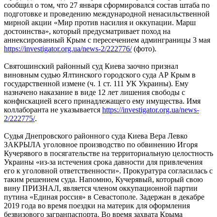
сообщил о том, что 27 января сформировался состав штаба по
подготовке и проведению международной ненасильственной
мирной акции «Мир против насилия и оккупации. Марш
достоинства», который предусматривает поход на
аннексированный Крым с пересечением админграницы 3 мая
https://investigator.org.ua/news-2/222776/
(фото).
Святошинский районный суд Киева заочно признал
виновным судью Ялтинского городского суда АР Крым в
государственной измене (ч. 1 ст. 111 УК Украины). Ему
назначено наказание в виде 12 лет лишения свободы с
конфискацией всего принадлежащего ему имущества. Имя
коллаборанта не указывается
https://investigator.org.ua/news-
2/222775/
.
Судья Днепровского районного суда Киева Вера Левко
ЗАКРЫЛА уголовное производство по обвинению Игоря
Кучерявого в посягательстве на территориальную целостность
Украины «из-за истечения срока давности для привлечения
его к уголовной ответственности». Прокуратура согласилась с
таким решением суда. Напомню, Кучерявый, который свою
вину ПРИЗНАЛ, является членом оккупационной партии
путина «Единая россия» в Севастополе. Задержан в декабре
2019 года во время поездки на материк для оформления
безвизового загранпаспорта. Во время захвата Крыма