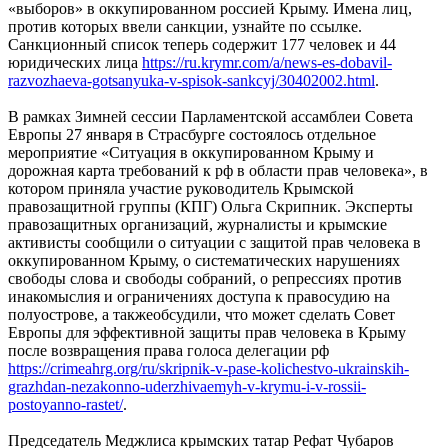
«выборов» в оккупированном россией Крыму. Имена лиц,
против которых ввели санкции, узнайте по ссылке.
Санкционный список теперь содержит 177 человек и 44
юридических лица
https://ru.krymr.com/a/news-es-dobavil-
razvozhaeva-gotsanyuka-v-spisok-sankcyj/30402002.html
.
В рамках Зимней сессии Парламентской ассамблеи Совета
Европы 27 января в Страсбурге состоялось отдельное
мероприятие «Ситуация в оккупированном Крыму и
дорожная карта требований к рф в области прав человека», в
котором приняла участие руководитель Крымской
правозащитной группы (КПГ) Ольга Скрипник. Эксперты
правозащитных организаций, журналисты и крымские
активисты сообщили о ситуации с защитой прав человека в
оккупированном Крыму, о систематических нарушениях
свободы слова и свободы собраний, о репрессиях против
инакомыслия и ограничениях доступа к правосудию на
полуострове, а такжеобсудили, что может сделать Совет
Европы для эффективной защиты прав человека в Крыму
после возвращения права голоса делегации рф
https://crimeahrg.org/ru/skripnik-v-pase-kolichestvo-ukrainskih-
grazhdan-nezakonno-uderzhivaemyh-v-krymu-i-v-rossii-
postoyanno-rastet/
.
Председатель Меджлиса крымских татар Рефат Чубаров