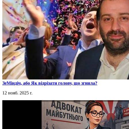
​ЗеМіндіч, або Як відрізати голову, що згнила?
12 нояб. 2025 г.