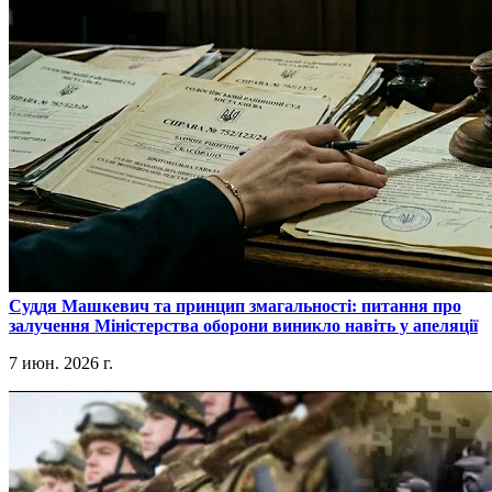
​Суддя Машкевич та принцип змагальності: питання про
залучення Міністерства оборони виникло навіть у апеляції
7 июн. 2026 г.