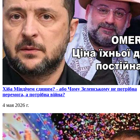
​Хіба Міндічем єдиним? - або Чому Зеленському не потрібна
перемога, а потрібна війна?
4 мая 2026 г.