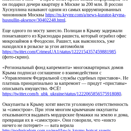
он подарил дочери квартиру в Москве за 200 млн. В россии
Хуснуллина называют одним из самых коррумпированных
чиновников Москвы
https://ru.krymr.com/a/news-kurator-kryma-
husnullin-aksenov/30402248.html
.
Еще одного по мосту занесло. Полицаи в Крыму задержали
понаехавшего из Краснодара рашиста, который ограбил офис
микрозаймов в Феодосии. Рашист, как выяснилось, уже
находился в розыске за угон автомобиля
https://twitter.com/CrimeaUA1/status/1222154357459881985
(фото-скрин).
«Региональный фонд капремонта» многоквартирных домов
Крыма подписал соглашение о взаимодействии с
«Управлением Федеральной службы судебных приставов». Не
платишь принципиально за капремонт — придут «приставы»
описывать имущество. ФСЁ!
https://twitter.com/h_ubk_ukraine/status/1222065856575918080
.
Оккупанты в Крыму хотят ввести уголовную ответственность
за «самострои». При этом многим крымчанам оккупанты
отказываются выдавать мордорские бумажки на землю и дома,
превращая их в «самострои». Они говорили, что «никто
ничего не потеряет» — вата верила
http://podpricelom.com.ua/read/law/v-krymu-hotyat-vvesty-