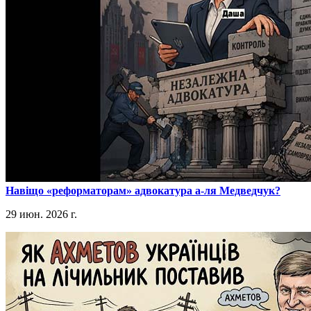
​Навіщо «реформаторам» адвокатура а-ля Медведчук?
29 июн. 2026 г.