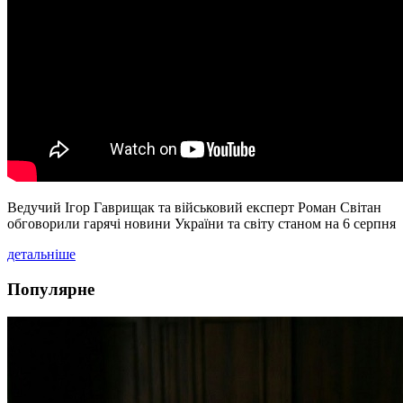
Ведучий Ігор Гаврищак та військовий експерт Роман Світан
обговорили гарячі новини України та світу станом на 6 серпня
детальніше
Популярне