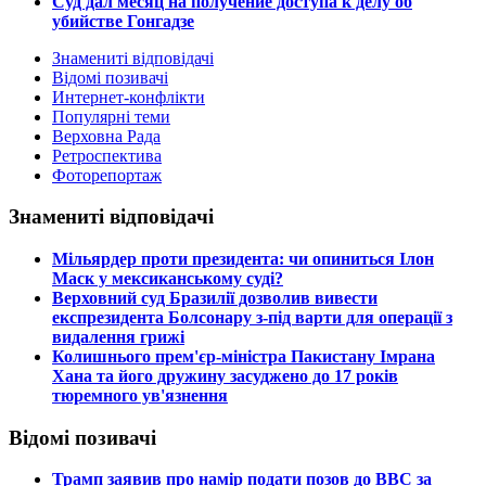
Суд дал месяц на получение доступа к делу об
убийстве Гонгадзе
Знамениті відповідачі
Відомі позивачі
Интернет-конфлікти
Популярні теми
Верховна Рада
Ретроспектива
Фоторепортаж
Знамениті відповідачі
​Мільярдер проти президента: чи опиниться Ілон
Маск у мексиканському суді?
​Верховний суд Бразилії дозволив вивести
експрезидента Болсонару з-під варти для операції з
видалення грижі
​Колишнього прем'єр-міністра Пакистану Імрана
Хана та його дружину засуджено до 17 років
тюремного ув'язнення
Відомі позивачі
​Трамп заявив про намір подати позов до ВВС за