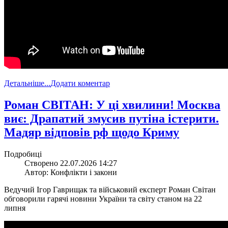
Детальніше...
Додати коментар
​Роман СВІТАН: У ці хвилини! Москва
виє: Драпатий змусив путіна істерити.
Мадяр відповів рф щодо Криму
Подробиці
Створено 22.07.2026 14:27
Автор: Конфлікти і закони
Ведучий Ігор Гаврищак та військовий експерт Роман Світан
обговорили гарячі новини України та світу станом на 22
липня