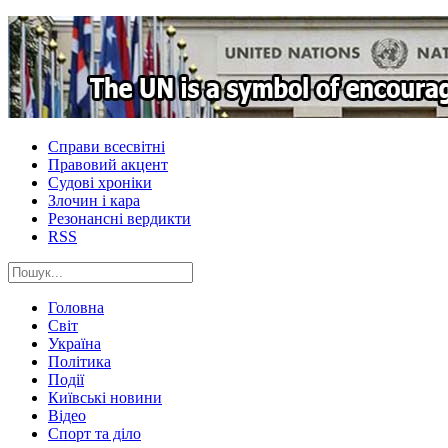
Справи всесвітні
Правовий акцент
Судові хроніки
Злочин і кара
Резонансні вердикти
RSS
Головна
Світ
Україна
Політика
Події
Київські новини
Відео
Спорт та діло