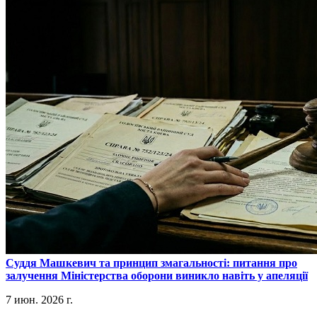
​Суддя Машкевич та принцип змагальності: питання про
залучення Міністерства оборони виникло навіть у апеляції
7 июн. 2026 г.