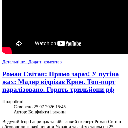
Детальніше...
Додати коментар
​Роман Світан: Прямо зараз! У путіна
жах: Мадяр відрізає Крим. Топ-порт
паралізовано. Горять трильйони рф
Подробиці
Створено 25.07.2026 15:45
Автор: Конфлікти і закони
Ведучий Ігор Гаврищак та військовий експерт Роман Світан
обговорили гарячі новини України та світу станом на 25