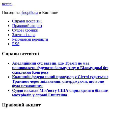
ветер:
Погода на
sinoptik.ua
в Виннице
Справи всесвітні
Правовий акцент
Судові хроніки
Злочин і кара
Резонансні вердикти
RSS
Справи всесвітні
​Апеляційний суд заявив, що Трамп не має
повноважень будувати бальну залу в Білому домі без
схвалення Конгресу
​Колишній федеральний прокурор у Сіетлі судиться з
Трампом через звільнення, стверджуючи, що воно
було незаконним
​Суддя наказав Мін’юсту США оприлюднити більше
матеріалів у справі Епштейна
Правовий акцент