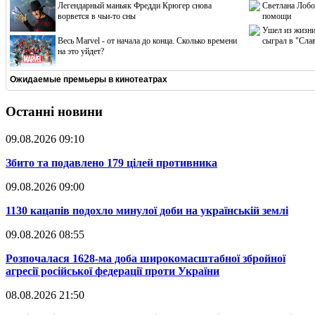
Легендарный маньяк Фредди Крюгер снова
Светлана Лобо
ворвется в чьи-то сны
помощи
Ушел из жизни
Весь Marvel - от начала до конца. Сколько времени
сыграл в "Сла
на это уйдет?
Ожидаемые премьеры в кинотеатрах
Останні новини
09.08.2026 09:10
​Збито та подавлено 179 цілей противника
09.08.2026 09:00
​1130 кацапів подохло минулої доби на українській землі
09.08.2026 08:55
​Розпочалася 1628-ма доба широкомасштабної збройної
агресії російської федерації проти України
08.08.2026 21:50