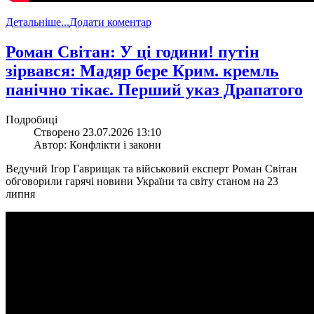
Детальніше...
Додати коментар
​Роман Світан: У ці години! путін
зірвався: Мадяр бере Крим. кремль
панічно тікає. Перший указ Драпатого
Подробиці
Створено 23.07.2026 13:10
Автор: Конфлікти і закони
Ведучий Ігор Гаврищак та військовий експерт Роман Світан
обговорили гарячі новини України та світу станом на 23
липня