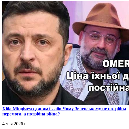
​Хіба Міндічем єдиним? - або Чому Зеленському не потрібна
перемога, а потрібна війна?
4 мая 2026 г.