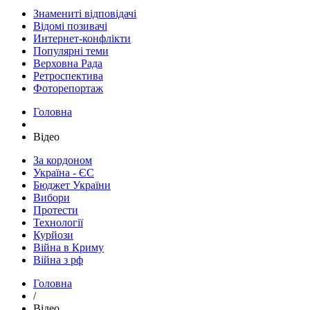
Знамениті відповідачі
Відомі позивачі
Интернет-конфлікти
Популярні теми
Верховна Рада
Ретроспектива
Фоторепортаж
Головна
Відео
За кордоном
Україна - ЄС
Бюджет України
Вибори
Протести
Технології
Курйози
Війна в Криму
Війна з рф
Головна
/
Відео