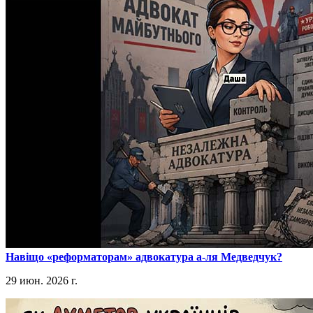
​Навіщо «реформаторам» адвокатура а-ля Медведчук?
29 июн. 2026 г.