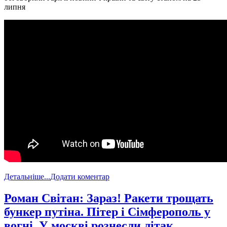
липня
Детальніше...
Додати коментар
​Роман Світан: Зараз! Ракети трощать
бункер путіна. Пітер і Сімферополь у
вогні. У москві рознесли літак