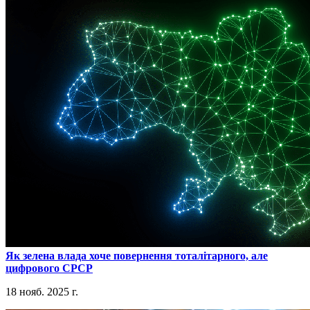
​Як зелена влада хоче повернення тоталітарного, але
цифрового СРСР
18 нояб. 2025 г.