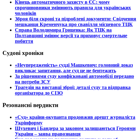
​Кінець автоматичного захисту в ЄС: чому
єврочиновники змінюють правила для українських
чоловіків
​Зброя біля скроні та підроблені документи: Свідчення
мешканця Кременчука про свавілля місцевого ТЦК
​Справа Володимира Гриценка: Як ТЦК на
Полтавщині змінює версії та приховує смертельне
побиття
Судові хроніки
​«Неупередженість» судді Машкевич: головний доказ
викликає запитання, але суд це не бентежить
​За рішеннями суду конфісковані автомобілі передано
на потреби ЗСУ
​Трагедія на виставці зброї: деталі суду та відправка
організатора до СІЗО
Резонансні вердикти
​«Суд» країни-окупанта продовжив арешт журналіста
Укрінформу
Шухевич і Бандера за законом залишаються Героями
України – заява правознавця