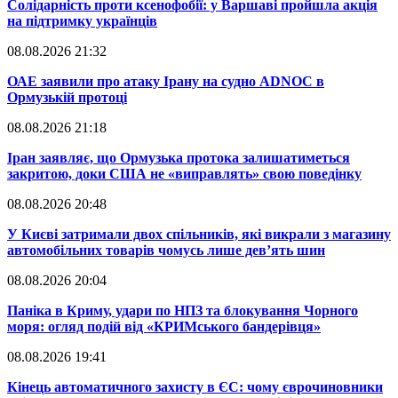
​Солідарність проти ксенофобії: у Варшаві пройшла акція
на підтримку українців
08.08.2026 21:32
​ОАЕ заявили про атаку Ірану на судно ADNOC в
Ормузькій протоці
08.08.2026 21:18
​Іран заявляє, що Ормузька протока залишатиметься
закритою, доки США не «виправлять» свою поведінку
08.08.2026 20:48
​У Києві затримали двох спільників, які викрали з магазину
автомобільних товарів чомусь лише дев’ять шин
08.08.2026 20:04
Паніка в Криму, удари по НПЗ та блокування Чорного
моря: огляд подій від «КРИМського бандерівця»
08.08.2026 19:41
​Кінець автоматичного захисту в ЄС: чому єврочиновники