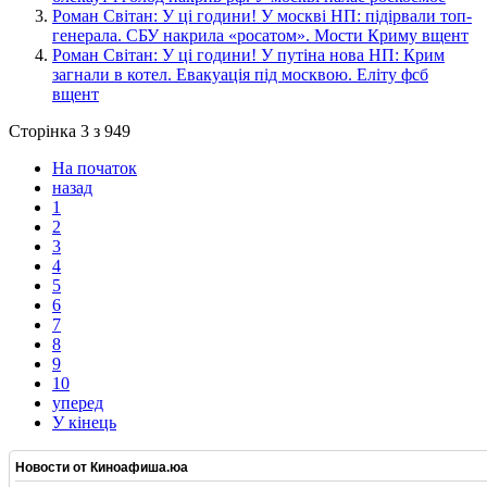
​Роман Світан: У ці години! У москві НП: підірвали топ-
генерала. СБУ накрила «росатом». Мости Криму вщент
​Роман Світан: У ці години! У путіна нова НП: Крим
загнали в котел. Евакуація під москвою. Еліту фсб
вщент
Сторінка 3 з 949
На початок
назад
1
2
3
4
5
6
7
8
9
10
уперед
У кінець
Новости от
Киноафиша.юа