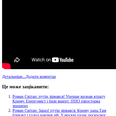
Детальніше...
Додати коментар
Це може зацікавити:
​Роман Світан: путін зірвався! Уперше визнав втрату
Криму. Енергоміст і бази вщент. ППО півосторва
знищено
​Роман Світан: Зараз! путін зірвався: Криму хана.Там
блекаут і голод накрив рф. У москві палає роскосмос