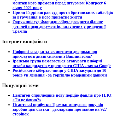
монтаж його промови перед штурмом Конгресу 6
січня 2021 року
​Принц Гаррі виграв суд проти британських таблоїдів
за втручання в його приватне життя
​Окружний суд Флориди обіцяє розкрити більше
деталей щодо документів, вилучених у резиденції
Трампа
Інтернет-конфлікти
​Цифрові загадки за зачиненими дверима: що
приховують дивні сигнали з Вашингтона?
​Іранська група намагається атакувати виборчі
штаби кандидатів у президенти США - заява Google
​Російського кіберзлочинця у США засудили до 10
років ув’язнення - за торгівлю краденими даними
Популярні теми
​Пентагон оприлюднив нову порцію файлів про НЛО:
«Ти це бачив?»
​Гігантські прибутки Трампа: минулого року він
заробив цілі статки - декларація про майно на 927
сторінок