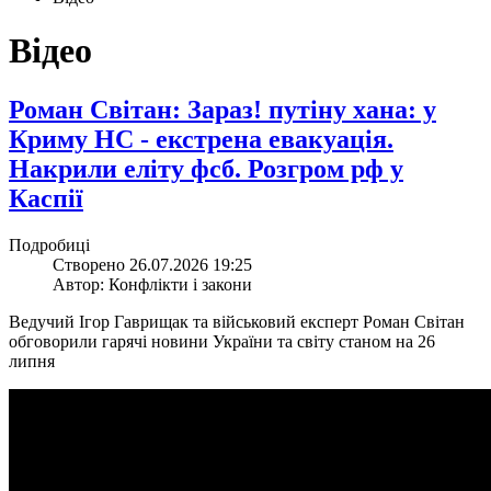
Відео
​Роман Світан: Зараз! путіну хана: у
Криму НС - екстрена евакуація.
Накрили еліту фсб. Розгром рф у
Каспії
Подробиці
Створено 26.07.2026 19:25
Автор: Конфлікти і закони
Ведучий Ігор Гаврищак та військовий експерт Роман Світан
обговорили гарячі новини України та світу станом на 26
липня