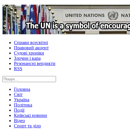
Справи всесвітні
Правовий акцент
Судові хроніки
Злочин і кара
Резонансні вердикти
RSS
Головна
Світ
Україна
Політика
Події
Київські новини
Відео
Спорт та діло