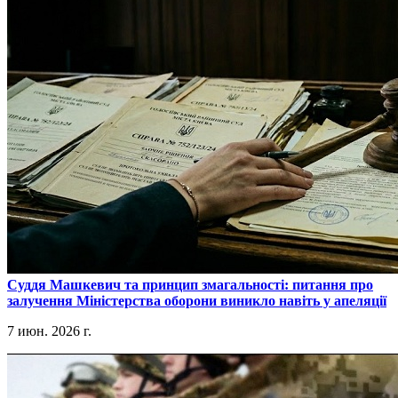
​Суддя Машкевич та принцип змагальності: питання про
залучення Міністерства оборони виникло навіть у апеляції
7 июн. 2026 г.