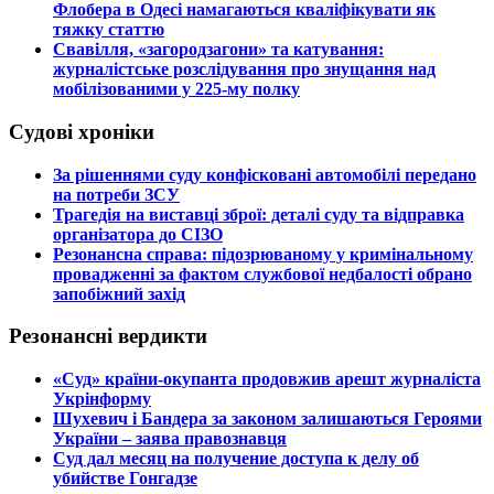
Флобера в Одесі намагаються кваліфікувати як
тяжку статтю
​Свавілля, «загородзагони» та катування:
журналістське розслідування про знущання над
мобілізованими у 225-му полку
Судові хроніки
​За рішеннями суду конфісковані автомобілі передано
на потреби ЗСУ
​Трагедія на виставці зброї: деталі суду та відправка
організатора до СІЗО
​Резонансна справа: підозрюваному у кримінальному
провадженні за фактом службової недбалості обрано
запобіжний захід
Резонансні вердикти
​«Суд» країни-окупанта продовжив арешт журналіста
Укрінформу
Шухевич і Бандера за законом залишаються Героями
України – заява правознавця
Суд дал месяц на получение доступа к делу об
убийстве Гонгадзе