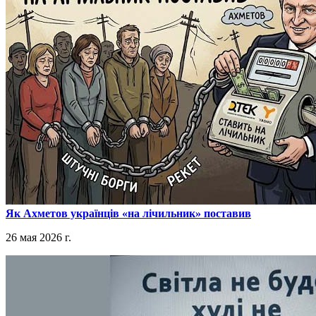
​Як Ахметов українців «на лічильник» поставив
26 мая 2026 г.