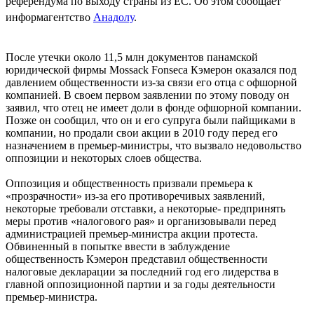
референдума по выходу страны из ЕС. Об этом сообщает
информагентство
Анадолу
.
После утечки около 11,5 млн документов панамской
юридической фирмы Mossack Fonseca Кэмерон оказался под
давлением общественности из-за связи его отца с офшорной
компанией. В своем первом заявлении по этому поводу он
заявил, что отец не имеет доли в фонде офшорной компании.
Позже он сообщил, что он и его супруга были пайщиками в
компании, но продали свои акции в 2010 году перед его
назначением в премьер-министры, что вызвало недовольство
оппозиции и некоторых слоев общества.
Оппозиция и общественность призвали премьера к
«прозрачности» из-за его противоречивых заявлений,
некоторые требовали отставки, а некоторые- предпринять
меры против «налогового рая» и организовывали перед
администрацией премьер-министра акции протеста.
Обвиненный в попытке ввести в заблуждение
общественность Кэмерон представил общественности
налоговые декларации за последний год его лидерства в
главной оппозиционной партии и за годы деятельности
премьер-министра.