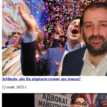
​ЗеМіндіч, або Як відрізати голову, що згнила?
12 нояб. 2025 г.