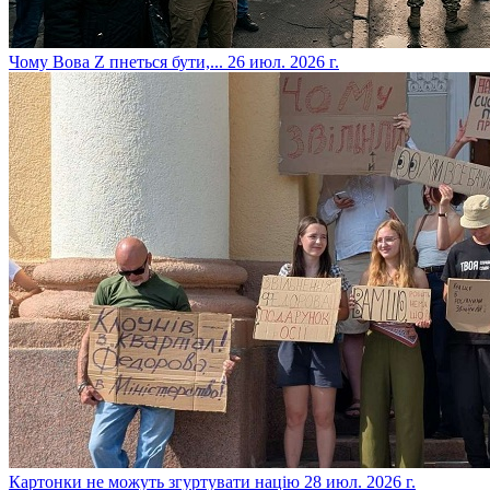
​Чому Вова Z пнеться бути,...
26 июл. 2026 г.
​Картонки не можуть згуртувати націю
28 июл. 2026 г.