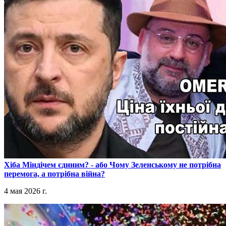
​Хіба Міндічем єдиним? - або Чому Зеленському не потрібна
перемога, а потрібна війна?
4 мая 2026 г.