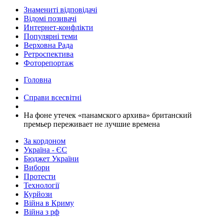
Знамениті відповідачі
Відомі позивачі
Интернет-конфлікти
Популярні теми
Верховна Рада
Ретроспектива
Фоторепортаж
Головна
Справи всесвітні
На фоне утечек «панамского архива» британский
премьер переживает не лучшие времена
За кордоном
Україна - ЄС
Бюджет України
Вибори
Протести
Технології
Курйози
Війна в Криму
Війна з рф