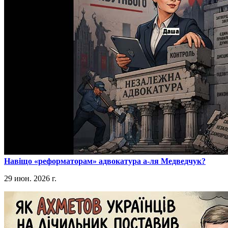
​Навіщо «реформаторам» адвокатура а-ля Медведчук?
29 июн. 2026 г.