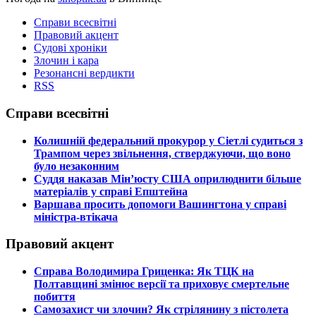
Справи всесвітні
Правовий акцент
Судові хроніки
Злочин і кара
Резонансні вердикти
RSS
Справи всесвітні
​Колишній федеральний прокурор у Сіетлі судиться з
Трампом через звільнення, стверджуючи, що воно
було незаконним
​Суддя наказав Мін’юсту США оприлюднити більше
матеріалів у справі Епштейна
​Варшава просить допомоги Вашингтона у справі
міністра-втікача
Правовий акцент
​Справа Володимира Гриценка: Як ТЦК на
Полтавщині змінює версії та приховує смертельне
побиття
​Самозахист чи злочин? Як стрілянину з пістолета