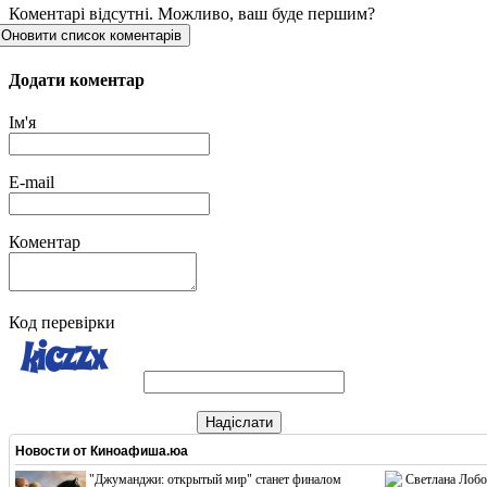
Коментарі відсутні. Можливо, ваш буде першим?
Оновити список коментарів
Додати коментар
Ім'я
E-mail
Коментар
Код перевірки
Надіслати
Новости от
Киноафиша.юа
"Джуманджи: открытый мир" станет финалом
Светлана Лобо