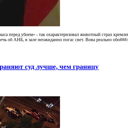
ыса перед убоем» - так охарактеризовал животный страх кремле
ечь об АНБ, в зале неожиданно погас свет. Вова реально обо###л
храняют суд лучше, чем границу