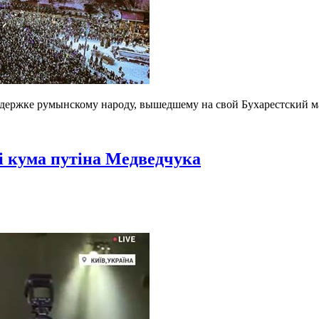
ддержке румынскому народу, вышедшему на свой Бухарестский м
сі кума путіна Медведчука