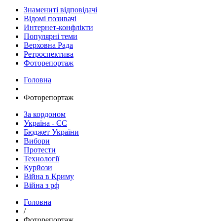
Знамениті відповідачі
Відомі позивачі
Интернет-конфлікти
Популярні теми
Верховна Рада
Ретроспектива
Фоторепортаж
Головна
Фоторепортаж
За кордоном
Україна - ЄС
Бюджет України
Вибори
Протести
Технології
Курйози
Війна в Криму
Війна з рф
Головна
/
Фоторепортаж