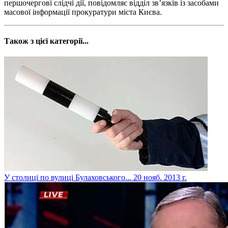
першочергові слідчі дії, повідомляє відділ зв’язків із засобами
масової інформації прокуратури міста Києва.
Також з цієї категорії...
У столиці по вулиці Булаховського...
20 нояб. 2013 г.