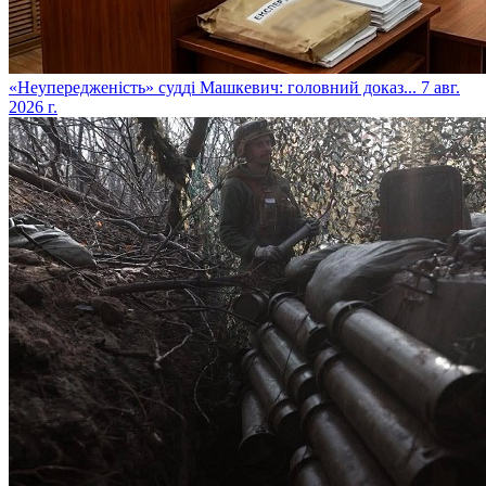
​«Неупередженість» судді Машкевич: головний доказ...
7 авг.
2026 г.