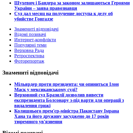
Шухевич і Бандера за законом залишаються Героями
України – заява правознавця
Суд дал месяц на получение доступа к делу об
убийстве Гонгадзе
Знамениті відповідачі
Відомі позивачі
Интернет-конфлікти
Популярні теми
Верховна Рада
Ретроспектива
Фоторепортаж
Знамениті відповідачі
​Мільярдер проти президента: чи опиниться Ілон
Маск у мексиканському суді?
​Верховний суд Бразилії дозволив вивести
експрезидента Болсонару з-під варти для операції з
видалення грижі
​Колишнього прем'єр-міністра Пакистану Імрана
Хана та його дружину засуджено до 17 років
тюремного ув'язнення
Відомі позивачі