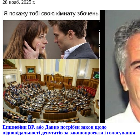
28 нояб. 2025 г.
​Епшнейни ВР, або Давно потрібен закон щодо
відповідальності депутатів за законопроекти і голосування