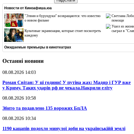
Надіслати
Новости от
Киноафиша.юа
"Элвин и бурундуки" возвращаются: что известно
Светлана Лобо
о новом фильме
помощи
Ушел из жизни
Культовые экранизации, которые стоит посмотреть
сыграл в "Сла
каждому
Ожидаемые премьеры в кинотеатрах
Останні новини
08.08.2026 14:03
​Роман Світан: У ці години! У путіна жах: Мадяр і ГУР вже
у Криму. Таких ударів рф не чекала.Накрили еліту
08.08.2026 10:58
​Збито та подавлено 135 ворожих БпЛА
08.08.2026 10:34
​1190 кацапів подохло минулої доби на українськійй землі