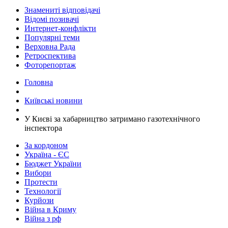
Знамениті відповідачі
Відомі позивачі
Интернет-конфлікти
Популярні теми
Верховна Рада
Ретроспектива
Фоторепортаж
Головна
Київські новини
У Києві за хабарництво затримано газотехнічного
інспектора
За кордоном
Україна - ЄС
Бюджет України
Вибори
Протести
Технології
Курйози
Війна в Криму
Війна з рф