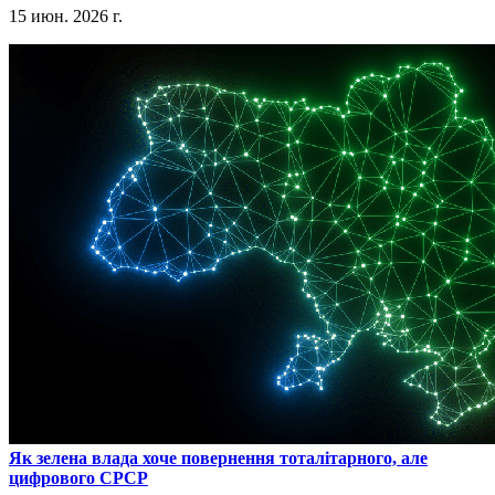
15 июн. 2026 г.
​Як зелена влада хоче повернення тоталітарного, але
цифрового СРСР