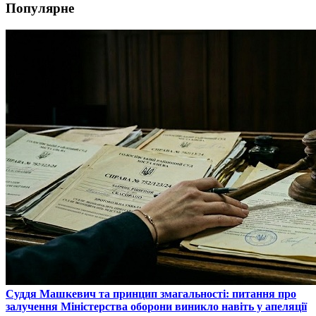
Популярне
​Суддя Машкевич та принцип змагальності: питання про
залучення Міністерства оборони виникло навіть у апеляції