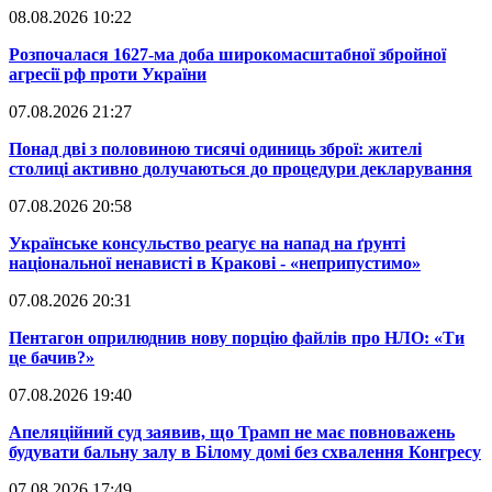
08.08.2026 10:22
​Розпочалася 1627-ма доба широкомасштабної збройної
агресії рф проти України
07.08.2026 21:27
​Понад дві з половиною тисячі одиниць зброї: жителі
столиці активно долучаються до процедури декларування
07.08.2026 20:58
​Українське консульство реагує на напад на ґрунті
національної ненависті в Кракові - «неприпустимо»
07.08.2026 20:31
​Пентагон оприлюднив нову порцію файлів про НЛО: «Ти
це бачив?»
07.08.2026 19:40
​Апеляційний суд заявив, що Трамп не має повноважень
будувати бальну залу в Білому домі без схвалення Конгресу
07.08.2026 17:49