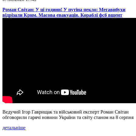
​Роман Світан: У ці години! У путіна пекло: Мегавибухи
відрізали Крим. Масова евакуація. Кораблі фсб вщент
Ведучий Ігор Гаврищак та військовий експерт Роман Світан
обговорили гарячі новини України та світу станом на 8 серпня
детальніше