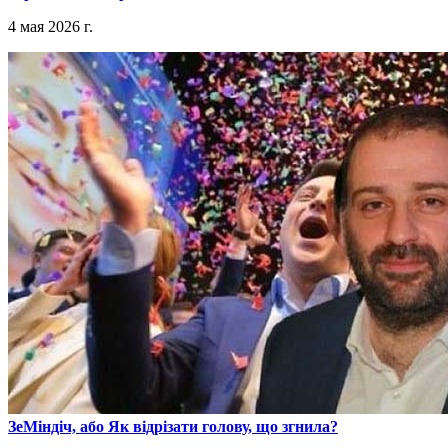
4 мая 2026 г.
​ЗеМіндіч, або Як відрізати голову, що згнила?