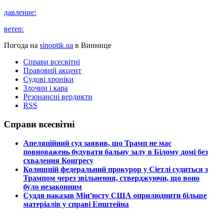
давление:
ветер:
Погода на
sinoptik.ua
в Виннице
Справи всесвітні
Правовий акцент
Судові хроніки
Злочин і кара
Резонансні вердикти
RSS
Справи всесвітні
​Апеляційний суд заявив, що Трамп не має
повноважень будувати бальну залу в Білому домі без
схвалення Конгресу
​Колишній федеральний прокурор у Сіетлі судиться з
Трампом через звільнення, стверджуючи, що воно
було незаконним
​Суддя наказав Мін’юсту США оприлюднити більше
матеріалів у справі Епштейна