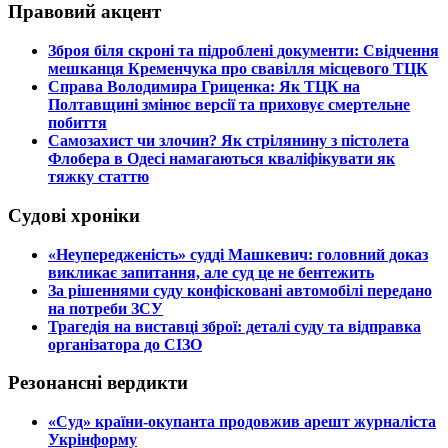
Правовий акцент
​Зброя біля скроні та підроблені документи: Свідчення
мешканця Кременчука про свавілля місцевого ТЦК
​Справа Володимира Гриценка: Як ТЦК на
Полтавщині змінює версії та приховує смертельне
побиття
​Самозахист чи злочин? Як стрілянину з пістолета
Флобера в Одесі намагаються кваліфікувати як
тяжку статтю
Судові хроніки
​«Неупередженість» судді Машкевич: головний доказ
викликає запитання, але суд це не бентежить
​За рішеннями суду конфісковані автомобілі передано
на потреби ЗСУ
​Трагедія на виставці зброї: деталі суду та відправка
організатора до СІЗО
Резонансні вердикти
​«Суд» країни-окупанта продовжив арешт журналіста
Укрінформу