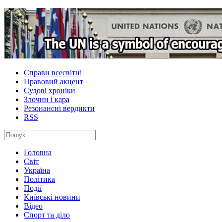
Справи всесвітні
Правовий акцент
Судові хроніки
Злочин і кара
Резонансні вердикти
RSS
Головна
Світ
Україна
Політика
Події
Київські новини
Відео
Спорт та діло