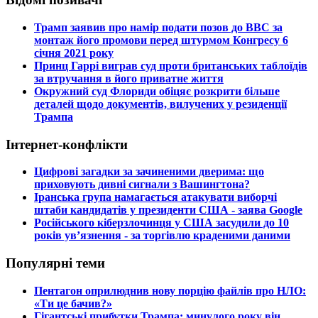
​Трамп заявив про намір подати позов до ВВС за
монтаж його промови перед штурмом Конгресу 6
січня 2021 року
​Принц Гаррі виграв суд проти британських таблоїдів
за втручання в його приватне життя
​Окружний суд Флориди обіцяє розкрити більше
деталей щодо документів, вилучених у резиденції
Трампа
Інтернет-конфлікти
​Цифрові загадки за зачиненими дверима: що
приховують дивні сигнали з Вашингтона?
​Іранська група намагається атакувати виборчі
штаби кандидатів у президенти США - заява Google
​Російського кіберзлочинця у США засудили до 10
років ув’язнення - за торгівлю краденими даними
Популярні теми
​Пентагон оприлюднив нову порцію файлів про НЛО:
«Ти це бачив?»
​Гігантські прибутки Трампа: минулого року він