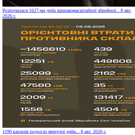
​Розпочалася 1627-ма доба широкомасштабної збройної...
8 авг.
2026 г.
​1190 кацапів подохло минулої доби...
8 авг. 2026 г.