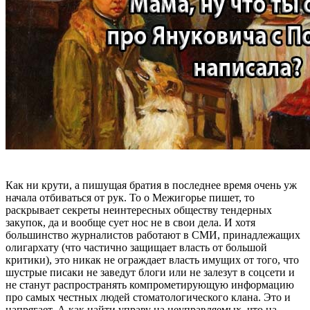
Как ни крути, а пишущая братия в последнее время очень уж
начала отбиваться от рук. То о Межигорье пишет, то
раскрывает секреты неинтересных обществу тендерных
закупок, да и вообще сует нос не в свои дела. И хотя
большинство журналистов работают в СМИ, принадлежащих
олигархату (что частично защищает власть от большой
критики), это никак не ограждает власть имущих от того, что
шустрые писаки не заведут блоги или не залезут в соцсети и
не станут распространять компрометирующую информацию
про самых честных людей стоматологического клана. Это и
напрягает. А как найти управу на неуправляемых, что на