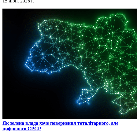
15 июн. 2026 г.
​Як зелена влада хоче повернення тоталітарного, але
цифрового СРСР