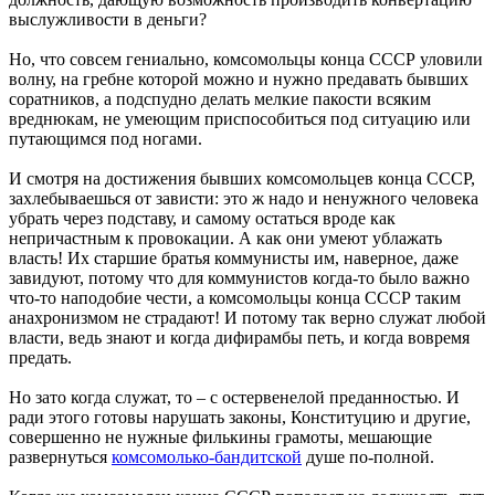
выслужливости в деньги?
Но, что совсем гениально, комсомольцы конца СССР уловили
волну, на гребне которой можно и нужно предавать бывших
соратников, а подспудно делать мелкие пакости всяким
вреднюкам, не умеющим приспособиться под ситуацию или
путающимся под ногами.
И смотря на достижения бывших комсомольцев конца СССР,
захлебываешься от зависти: это ж надо и ненужного человека
убрать через подставу, и самому остаться вроде как
непричастным к провокации. А как они умеют ублажать
власть! Их старшие братья коммунисты им, наверное, даже
завидуют, потому что для коммунистов когда-то было важно
что-то наподобие чести, а комсомольцы конца СССР таким
анахронизмом не страдают! И потому так верно служат любой
власти, ведь знают и когда дифирамбы петь, и когда вовремя
предать.
Но зато когда служат, то – с остервенелой преданностью. И
ради этого готовы нарушать законы, Конституцию и другие,
совершенно не нужные филькины грамоты, мешающие
развернуться
комсомолько-бандитской
душе по-полной.