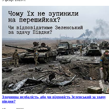
​Злочинна недбалість, або чи відповість Зеленський за здачу
півдня?