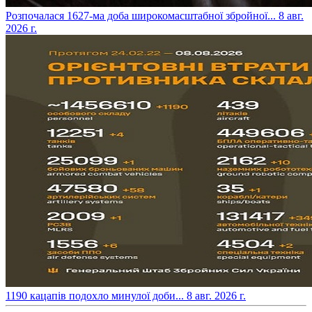
​Розпочалася 1627-ма доба широкомасштабної збройної...
8 авг.
2026 г.
​1190 кацапів подохло минулої доби...
8 авг. 2026 г.