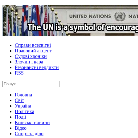
Справи всесвітні
Правовий акцент
Судові хроніки
Злочин і кара
Резонансні вердикти
RSS
Головна
Світ
Україна
Політика
Події
Київські новини
Відео
Спорт та діло