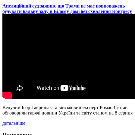
​Апеляційний суд заявив, що Трамп не має повноважень
будувати бальну залу в Білому домі без схвалення Конгресу
Ведучий Ігор Гаврищак та військовий експерт Роман Світан
обговорили гарячі новини України та світу станом на 8 серпня
детальніше
Популярне