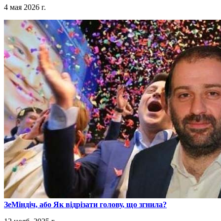
4 мая 2026 г.
​ЗеМіндіч, або Як відрізати голову, що згнила?