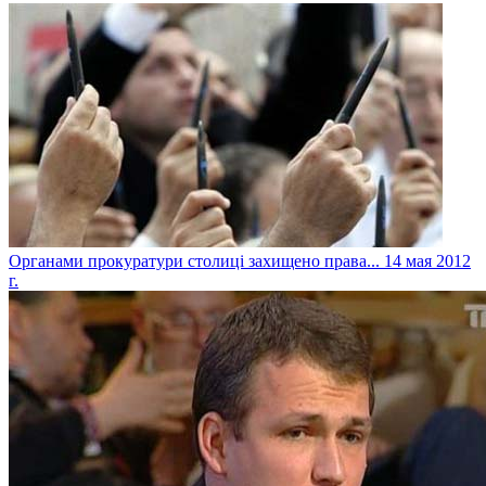
Органами прокуратури столиці захищено права...
14 мая 2012
г.