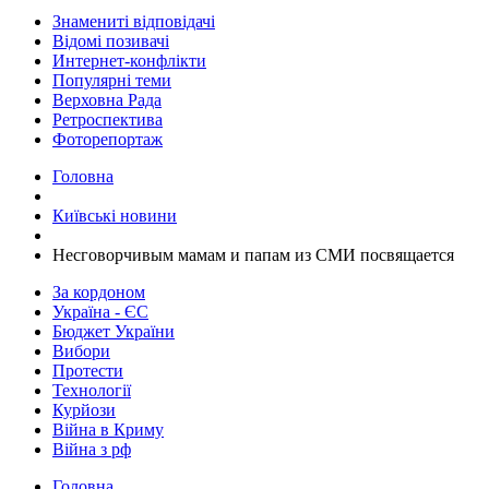
Знамениті відповідачі
Відомі позивачі
Интернет-конфлікти
Популярні теми
Верховна Рада
Ретроспектива
Фоторепортаж
Головна
Київські новини
Несговорчивым мамам и папам из СМИ посвящается
За кордоном
Україна - ЄС
Бюджет України
Вибори
Протести
Технології
Курйози
Війна в Криму
Війна з рф
Головна