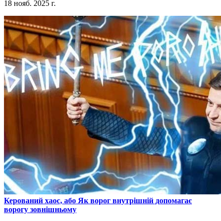
18 нояб. 2025 г.
​Керований хаос, або Як ворог внутрішній допомагає
ворогу зовнішньому