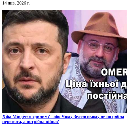
14 янв. 2026 г.
​Хіба Міндічем єдиним? - або Чому Зеленському не потрібна
перемога, а потрібна війна?