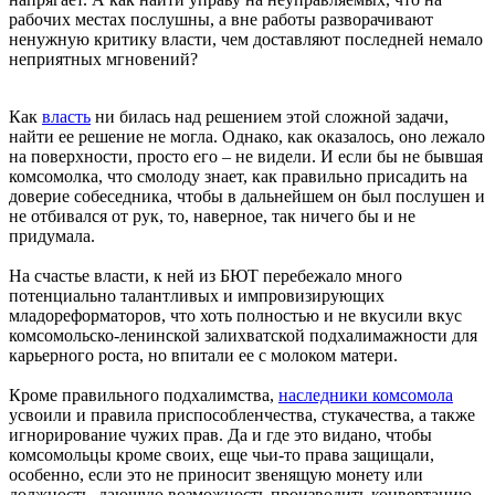
рабочих местах послушны, а вне работы разворачивают
ненужную критику власти, чем доставляют последней немало
неприятных мгновений?
Как
власть
ни билась над решением этой сложной задачи,
найти ее решение не могла. Однако, как оказалось, оно лежало
на поверхности, просто его – не видели. И если бы не бывшая
комсомолка, что смолоду знает, как правильно присадить на
доверие собеседника, чтобы в дальнейшем он был послушен и
не отбивался от рук, то, наверное, так ничего бы и не
придумала.
На счастье власти, к ней из БЮТ перебежало много
потенциально талантливых и импровизирующих
младореформаторов, что хоть полностью и не вкусили вкус
комсомольско-ленинской залихватской подхалимажности для
карьерного роста, но впитали ее с молоком матери.
Кроме правильного подхалимства,
наследники комсомола
усвоили и правила приспособленчества, стукачества, а также
игнорирование чужих прав. Да и где это видано, чтобы
комсомольцы кроме своих, еще чьи-то права защищали,
особенно, если это не приносит звенящую монету или
должность, дающую возможность производить конвертацию