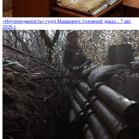
​«Неупередженість» судді Машкевич: головний доказ...
7 авг.
2026 г.