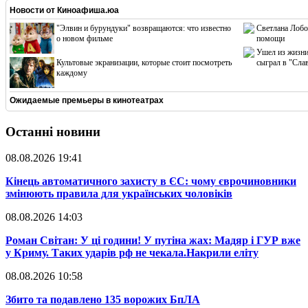
Новости от
Киноафиша.юа
"Элвин и бурундуки" возвращаются: что известно
Светлана Лобо
о новом фильме
помощи
Ушел из жизни
Культовые экранизации, которые стоит посмотреть
сыграл в "Сла
каждому
Ожидаемые премьеры в кинотеатрах
Останні новини
08.08.2026 19:41
​Кінець автоматичного захисту в ЄС: чому єврочиновники
змінюють правила для українських чоловіків
08.08.2026 14:03
​Роман Світан: У ці години! У путіна жах: Мадяр і ГУР вже
у Криму. Таких ударів рф не чекала.Накрили еліту
08.08.2026 10:58
​Збито та подавлено 135 ворожих БпЛА