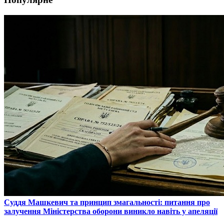
​Суддя Машкевич та принцип змагальності: питання про
залучення Міністерства оборони виникло навіть у апеляції