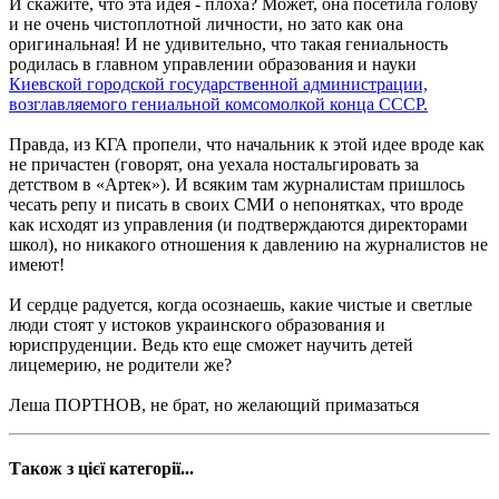
И скажите, что эта идея - плоха? Может, она посетила голову
и не очень чистоплотной личности, но зато как она
оригинальная! И не удивительно, что такая гениальность
родилась в главном управлении образования и науки
Киевской городской государственной администрации,
возглавляемого гениальной комсомолкой конца СССР.
Правда, из КГА пропели, что начальник к этой идее вроде как
не причастен (говорят, она уехала ностальгировать за
детством в «Артек»). И всяким там журналистам пришлось
чесать репу и писать в своих СМИ о непонятках, что вроде
как исходят из управления (и подтверждаются директорами
школ), но никакого отношения к давлению на журналистов не
имеют!
И сердце радуется, когда осознаешь, какие чистые и светлые
люди стоят у истоков украинского образования и
юриспруденции. Ведь кто еще сможет научить детей
лицемерию, не родители же?
Леша ПОРТНОВ, не брат, но желающий примазаться
Також з цієї категорії...