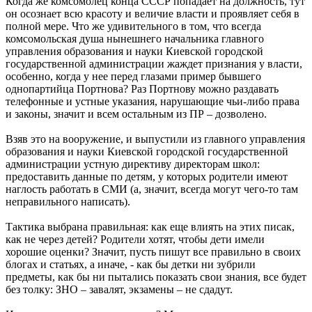
Когда же комсомолец конца СССР попадает на должность, тут
он осознает всю красоту и величие власти и проявляет себя в
полной мере. Что же удивительного в том, что всегда
комсомольская душа нынешнего начальника главного
управления образования и науки Киевской городской
государственной администрации жаждет признания у власти,
особенно, когда у нее перед глазами пример бывшего
однопартийца Портнова? Раз Портнову можно раздавать
телефонные и устные указания, нарушающие чьи-либо права
и законы, значит и всем остальным из ПР – дозволено.
Взяв это на вооружение, и выпустили из главного управления
образования и науки Киевской городской государственной
администрации устную директиву директорам школ:
предоставить данные по детям, у которых родители имеют
наглость работать в СМИ (а, значит, всегда могут чего-то там
неправильного написать).
Тактика выбрана правильная: как еще влиять на этих писак,
как не через детей? Родители хотят, чтобы дети имели
хорошие оценки? Значит, пусть пишут все правильно в своих
блогах и статьях, а иначе, - как бы детки ни зубрили
предметы, как бы ни пытались показать свои знания, все будет
без толку: ЗНО – завалят, экзамены – не сдадут.