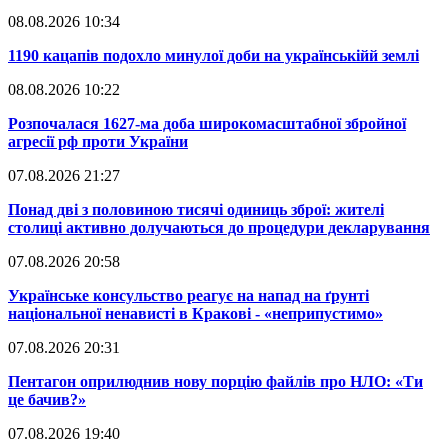
08.08.2026 10:34
​1190 кацапів подохло минулої доби на українськійй землі
08.08.2026 10:22
​Розпочалася 1627-ма доба широкомасштабної збройної
агресії рф проти України
07.08.2026 21:27
​Понад дві з половиною тисячі одиниць зброї: жителі
столиці активно долучаються до процедури декларування
07.08.2026 20:58
​Українське консульство реагує на напад на ґрунті
національної ненависті в Кракові - «неприпустимо»
07.08.2026 20:31
​Пентагон оприлюднив нову порцію файлів про НЛО: «Ти
це бачив?»
07.08.2026 19:40