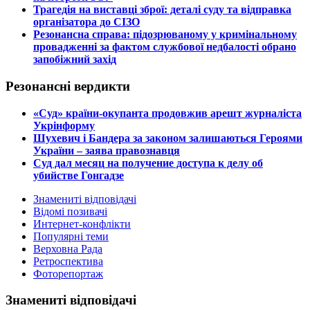
​Трагедія на виставці зброї: деталі суду та відправка
організатора до СІЗО
​Резонансна справа: підозрюваному у кримінальному
провадженні за фактом службової недбалості обрано
запобіжний захід
Резонансні вердикти
​«Суд» країни-окупанта продовжив арешт журналіста
Укрінформу
Шухевич і Бандера за законом залишаються Героями
України – заява правознавця
Суд дал месяц на получение доступа к делу об
убийстве Гонгадзе
Знамениті відповідачі
Відомі позивачі
Интернет-конфлікти
Популярні теми
Верховна Рада
Ретроспектива
Фоторепортаж
Знамениті відповідачі