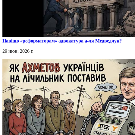
​Навіщо «реформаторам» адвокатура а-ля Медведчук?
29 июн. 2026 г.