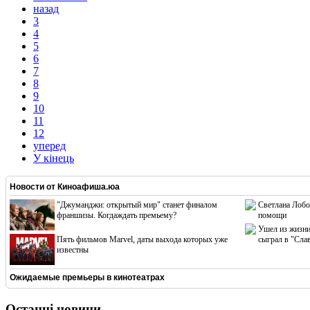
назад
3
4
5
6
7
8
9
10
11
12
уперед
У кінець
Новости от
Киноафиша.юа
"Джуманджи: открытый мир" станет финалом
Светлана Лобо
франшизы. Когдаждать премьему?
помощи
Ушел из жизни
Пять фильмов Marvel, даты выхода которых уже
сыграл в "Сла
известны
Ожидаемые премьеры в кинотеатрах
Останні новини