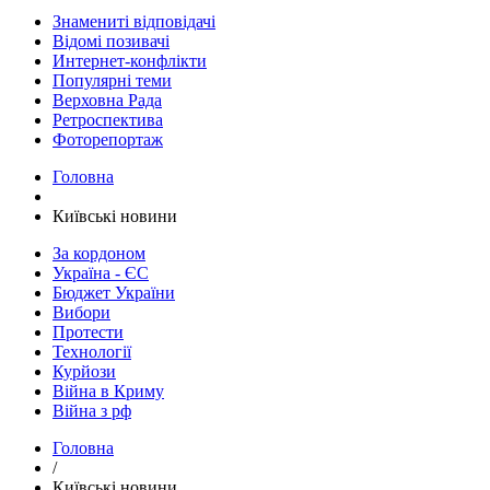
Знамениті відповідачі
Відомі позивачі
Интернет-конфлікти
Популярні теми
Верховна Рада
Ретроспектива
Фоторепортаж
Головна
Київські новини
За кордоном
Україна - ЄС
Бюджет України
Вибори
Протести
Технології
Курйози
Війна в Криму
Війна з рф
Головна
/
Київські новини