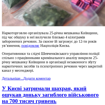
Наркоторговлю організувала 25-річна мешканка Київщини,
під час обшуку в неї вилучили близько 4 кілограмів
заборонених речовин. За скоєне їй загрожує до 12-ти років
ув’язнення,
повідомляє
Нацполіція Києва.
Оперативники та слідчі Шевченківського управління поліції
спільно з працівниками кримінального аналізу викрили 25-
річну мешканку Київщини в організації незаконного збуту
наркотичних засобів та психотропних речовин через закритий
канал у месенджері.
Детальніше...
Додати коментар
У Києві затримали шахрая, який
ошукав доньку загиблого військового
на 700 тисяч гривень