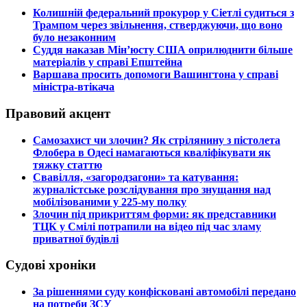
​Колишній федеральний прокурор у Сіетлі судиться з
Трампом через звільнення, стверджуючи, що воно
було незаконним
​Суддя наказав Мін’юсту США оприлюднити більше
матеріалів у справі Епштейна
​Варшава просить допомоги Вашингтона у справі
міністра-втікача
Правовий акцент
​Самозахист чи злочин? Як стрілянину з пістолета
Флобера в Одесі намагаються кваліфікувати як
тяжку статтю
​Свавілля, «загородзагони» та катування:
журналістське розслідування про знущання над
мобілізованими у 225-му полку
​Злочин під прикриттям форми: як представники
ТЦК у Смілі потрапили на відео під час зламу
приватної будівлі
Судові хроніки
​За рішеннями суду конфісковані автомобілі передано
на потреби ЗСУ