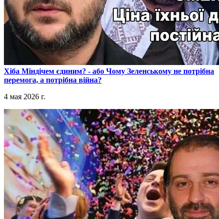
​Хіба Міндічем єдиним? - або Чому Зеленському не потрібна
перемога, а потрібна війна?
4 мая 2026 г.