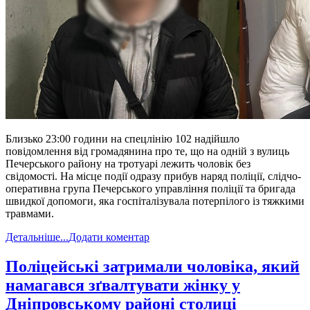
Близько 23:00 години на спецлінію 102 надійшло
повідомлення від громадянина про те, що на одній з вулиць
Печерського району на тротуарі лежить чоловік без
свідомості. На місце події одразу прибув наряд поліції, слідчо-
оперативна група Печерського управління поліції та бригада
швидкої допомоги, яка госпіталізувала потерпілого із тяжкими
травмами.
Детальніше...
Додати коментар
​Поліцейські затримали чоловіка, який
намагався зґвалтувати жінку у
Дніпровському районі столиці