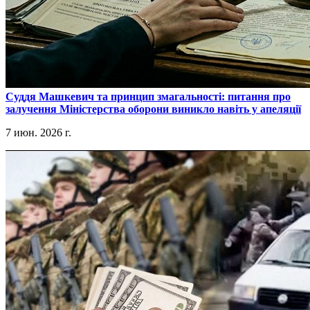
​Суддя Машкевич та принцип змагальності: питання про
залучення Міністерства оборони виникло навіть у апеляції
7 июн. 2026 г.