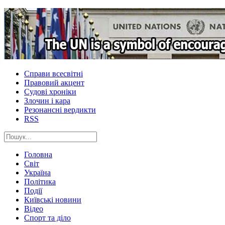
Справи всесвітні
Правовий акцент
Судові хроніки
Злочин і кара
Резонансні вердикти
RSS
Головна
Світ
Україна
Політика
Події
Київські новини
Відео
Спорт та діло