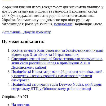
20-річний киянин через Telegram-бот для знайомств увійшов у
довіру до студентки з Одеси та заволодів її коштами, серед
яких були державні виплати родині полеглого захисника
України. Зловмиснику повідомлено про підозру, йому
загрожує до 8 років увʼязнення,
повідомляє
Нацполіція Києва.
Детальніше...
Додати коментар
Це може зацікавити:
​росія атакувала Київ ракетами та безпілотниками: наразі
відомо про 3 загиблих та 16 травмованих
​Спецпризначенці поліції Києва затримали зловмисника,
який скоїв розбійний напад в приміщенні АЗС в
Деснянському районі
​Поліцейські Києва затримали 26-річного чоловіка, який
у пошуках «легких грошей» намагався підпалити
електрокар
​Поліцейські затримали водія Daewoo Nubira, який скоїв
смертельну ДТП у Оболонському районі столиці
Сторінка 8 з 971
На початок