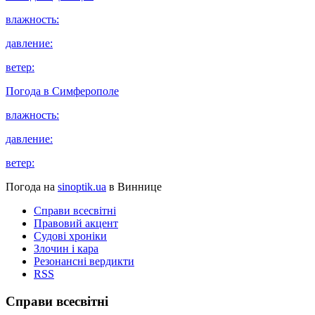
влажность:
давление:
ветер:
Погода в
Симферополе
влажность:
давление:
ветер:
Погода на
sinoptik.ua
в Виннице
Справи всесвітні
Правовий акцент
Судові хроніки
Злочин і кара
Резонансні вердикти
RSS
Справи всесвітні