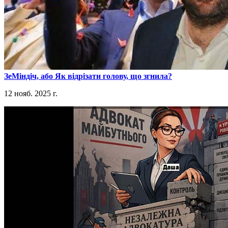
​ЗеМіндіч, або Як відрізати голову, що згнила?
12 нояб. 2025 г.