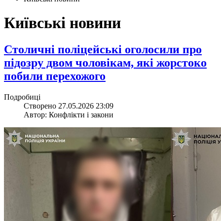
Київські новини
​Столичні поліцейські оголосили про
підозру двом чоловікам, які жорстоко
побили перехожого
Подробиці
Створено 27.05.2026 23:09
Автор: Конфлікти і закони