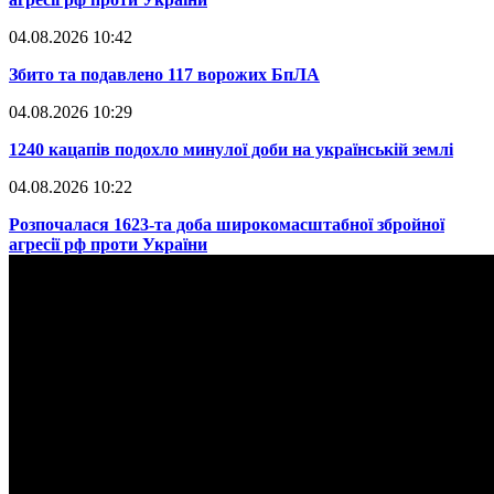
04.08.2026 10:42
​Збито та подавлено 117 ворожих БпЛА
04.08.2026 10:29
​1240 кацапів подохло минулої доби на українській землі
04.08.2026 10:22
​Розпочалася 1623-та доба широкомасштабної збройної
агресії рф проти України