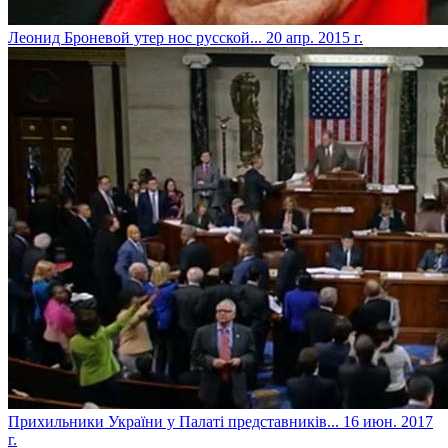
Леонид Броневой утер нос русской...
20 апр. 2015 г.
​Прихильники України у Палаті представників...
16 июн. 2017
г.