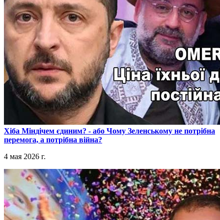
​Хіба Міндічем єдиним? - або Чому Зеленському не потрібна
перемога, а потрібна війна?
4 мая 2026 г.