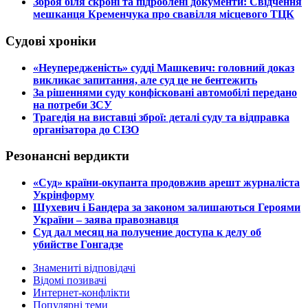
​Зброя біля скроні та підроблені документи: Свідчення
мешканця Кременчука про свавілля місцевого ТЦК
Судові хроніки
​«Неупередженість» судді Машкевич: головний доказ
викликає запитання, але суд це не бентежить
​За рішеннями суду конфісковані автомобілі передано
на потреби ЗСУ
​Трагедія на виставці зброї: деталі суду та відправка
організатора до СІЗО
Резонансні вердикти
​«Суд» країни-окупанта продовжив арешт журналіста
Укрінформу
Шухевич і Бандера за законом залишаються Героями
України – заява правознавця
Суд дал месяц на получение доступа к делу об
убийстве Гонгадзе
Знамениті відповідачі
Відомі позивачі
Интернет-конфлікти
Популярні теми