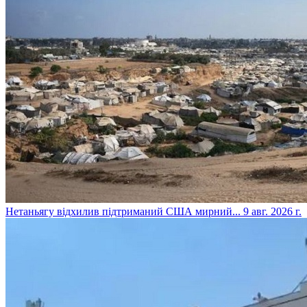
​Нетаньягу відхилив підтриманий США мирний...
9 авг. 2026 г.