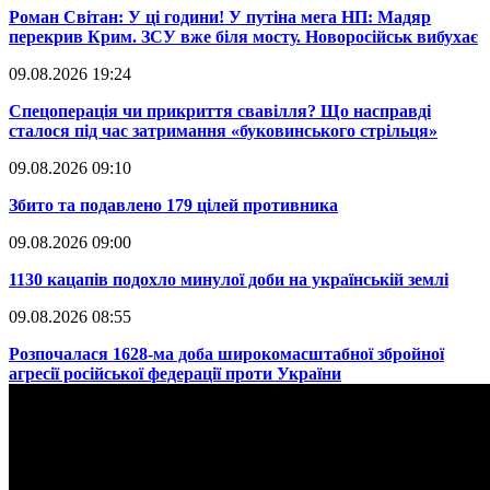
​Роман Світан: У ці години! У путіна мега НП: Мадяр
перекрив Крим. ЗСУ вже біля мосту. Новоросійськ вибухає
09.08.2026 19:24
​Спецоперація чи прикриття свавілля? Що насправді
сталося під час затримання «буковинського стрільця»
09.08.2026 09:10
​Збито та подавлено 179 цілей противника
09.08.2026 09:00
​1130 кацапів подохло минулої доби на українській землі
09.08.2026 08:55
​Розпочалася 1628-ма доба широкомасштабної збройної
агресії російської федерації проти України