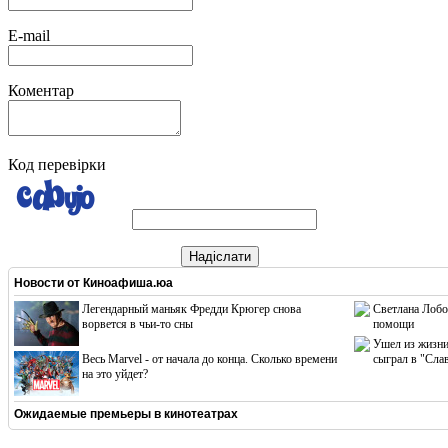
E-mail
Коментар
Код перевірки
Надіслати
Новости от
Киноафиша.юа
Легендарный маньяк Фредди Крюгер снова
Светлана Лобо
ворвется в чьи-то сны
помощи
Ушел из жизни
Весь Marvel - от начала до конца. Сколько времени
сыграл в "Сла
на это уйдет?
Ожидаемые премьеры в кинотеатрах