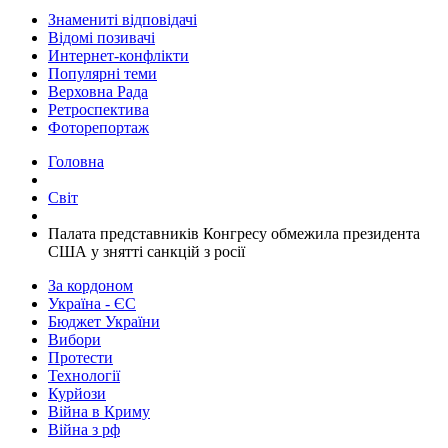
Знамениті відповідачі
Відомі позивачі
Интернет-конфлікти
Популярні теми
Верховна Рада
Ретроспектива
Фоторепортаж
Головна
Світ
​Палата представників Конгресу обмежила президента
США у знятті санкцій з росії
За кордоном
Україна - ЄС
Бюджет України
Вибори
Протести
Технології
Курйози
Війна в Криму
Війна з рф