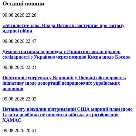
Останні новини
09.08.2026 23:28
​«Абсолютне зло». Влада Нагасакі застерігає про загрозу
ядерної війни
09.08.2026 22:47
​Демонстративна відповідь: у Приштині зняли прапор
солідарності з Україною через позицію Києва щодо Косова
09.08.2026 22:21
​Політичні суперечки у Варшаві: у Польщі обговорюють
ініціативу щодо депортації непрацюючих українських
чоловіків
09.08.2026 22:03
​Нетаньягу відхилив підтриманий США мирний план щодо
Гази та пообіцяв не виводити війська до роззброєння
ХАМАС
09.08.2026 20:41