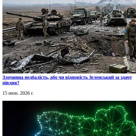
​Злочинна недбалість, або чи відповість Зеленський за здачу
півдня?
15 июн. 2026 г.