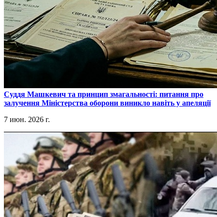
​Суддя Машкевич та принцип змагальності: питання про
залучення Міністерства оборони виникло навіть у апеляції
7 июн. 2026 г.