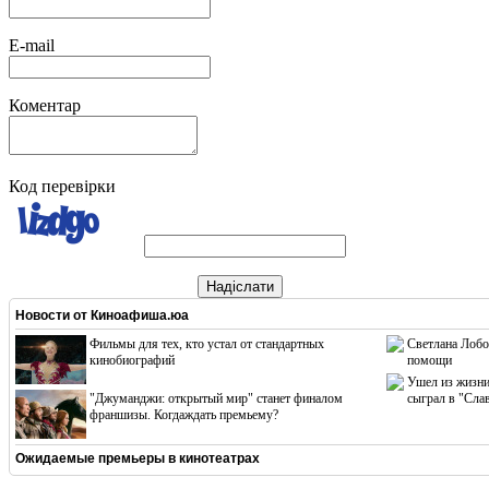
E-mail
Коментар
Код перевірки
Надіслати
Новости от
Киноафиша.юа
Фильмы для тех, кто устал от стандартных
Светлана Лобо
кинобиографий
помощи
Ушел из жизни
"Джуманджи: открытый мир" станет финалом
сыграл в "Сла
франшизы. Когдаждать премьему?
Ожидаемые премьеры в кинотеатрах