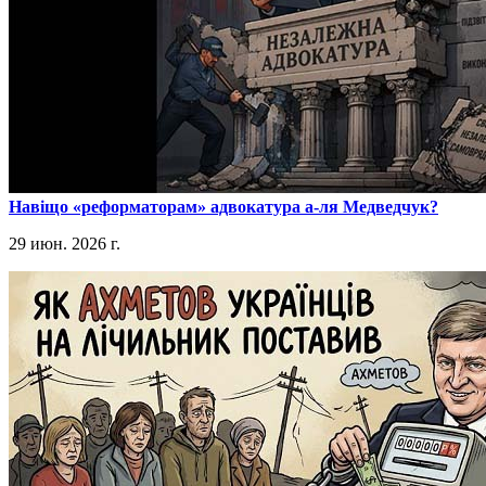
​Навіщо «реформаторам» адвокатура а-ля Медведчук?
29 июн. 2026 г.