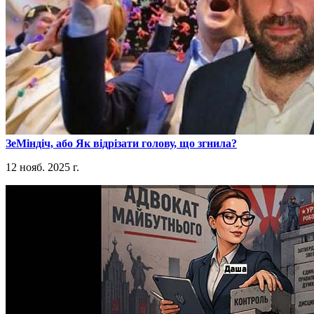
​ЗеМіндіч, або Як відрізати голову, що згнила?
12 нояб. 2025 г.