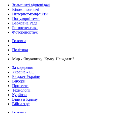
Знамениті відповідачі
Відомі позивачі
Интернет-конфлікти
Популярні теми
Верховна Рада
Ретроспектива
Фоторепортаж
Головна
Політика
Мир - Януковичу: Ку-ку. Не ждали?
За кордоном
Україна - ЄС
Бюджет України
Вибори
Протести
Технології
Курйози
Війна в Криму
Війна з рф
Головна