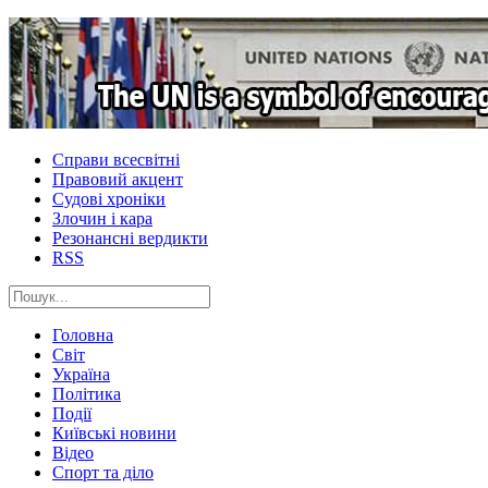
Справи всесвітні
Правовий акцент
Судові хроніки
Злочин і кара
Резонансні вердикти
RSS
Головна
Світ
Україна
Політика
Події
Київські новини
Відео
Спорт та діло