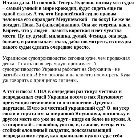
И таки дала. По полной. Теперь Луценко, потому что судья
– самый умный в мире крокодил, будет сидеть еще по
одной статье. А то, что Европейский суд по правам
человека его оправдает Медушевской – по боку! Ее же не
посадят. Пока. За фальсификацию. Она же уверена, как и
Киреев, что у людей - память короткая и нет чувства
мести. Ну, ну, думай, милашка, думай. Фемида, она ведь,
бывает, и развязывает глаза, дабы посмотреть, из шкуры
какого судьи сделать очередное кресло.
Украинское судопроизводство сегодня хуже, чем продажная
девка. Та хоть по вечерам душ принимает. А
судопроизводство Украины работает на Януковича - не
разгибая спины! Ему некогда и на клиента посмотреть. Куда
уж говорить о принципах гигиены.
А тут и посол США в очередной раз ткнул честных и
непродажных судей Украины носом в пах Януковичу:
презумпция невиновности в отношении Луценко –
нарушена. И что же честный украинский суд? О, он утер
сопли и спрятался за ширинкой Януковича, поскольку в
другом месте его уже не ждут - нигде он более не нужен. А
за ширинкой – спокойно, уютно, и, главное, всегда есть
стойкий оловянный солдатик, подсказывающий
непродажному судье, как правильно нужно судье себя