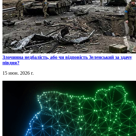
​Злочинна недбалість, або чи відповість Зеленський за здачу
півдня?
15 июн. 2026 г.