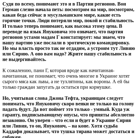
Судя по всему, понимают это и в Партии регионов. Вон
Герман слезно начала петь: посмотрим на мир, посмотрим,
какая беда сейчас в мусульманском мире, какие есть
горячие точки. Люди потеряли мир, покой и стабильность.
И только теперь понимают, как высока этому цена. В
переводе на язык Януковича это означает, что партия
регионов устами мадам Г констатирует: мы знаем, что
нашу партию уже послали в эротическую командировку.
Но мы власть просто так не отдадим, а устроим тут Ливию
или Сирию. А оно вам надо? Жрите нашу стабильность и
не выдергивайтесь.
К сожалению, пани Г, которая вроде как начитанная-
начитанная, не понимает, что очень многие в Украине хотят
сырого мяса как львы, а не тухлятины, как вороны. А ей бы
только граждан запугать да остаться при кормушке.
Но, учитывая слова Джона Тефта, украинцам следует
понимать, что Януковичу скоро венки не только на голову
падать будут. Да вот поймет это только - умный. Куда уж
гаранту, подписывающему опусы, что приняты абсолютно
незаконно. Он уверен – что если и будет в Украине Сирия
или Ливия, то он, Янукович, – на коне. Хотя судьба
Каддафи доказывает, что тушка тирана может достаться и
собакам.