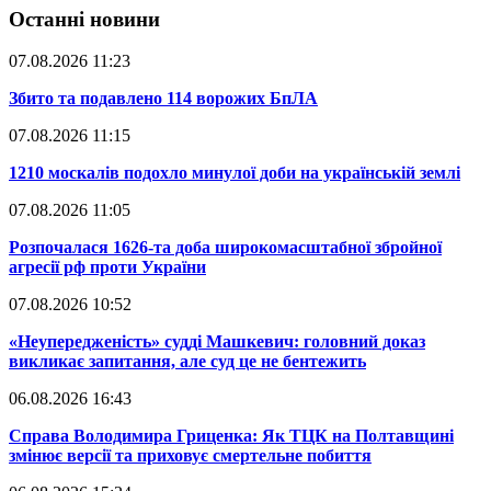
Останні новини
07.08.2026 11:23
​Збито та подавлено 114 ворожих БпЛА
07.08.2026 11:15
​1210 москалів подохло минулої доби на українській землі
07.08.2026 11:05
​Розпочалася 1626-та доба широкомасштабної збройної
агресії рф проти України
07.08.2026 10:52
​«Неупередженість» судді Машкевич: головний доказ
викликає запитання, але суд це не бентежить
06.08.2026 16:43
​Справа Володимира Гриценка: Як ТЦК на Полтавщині
змінює версії та приховує смертельне побиття