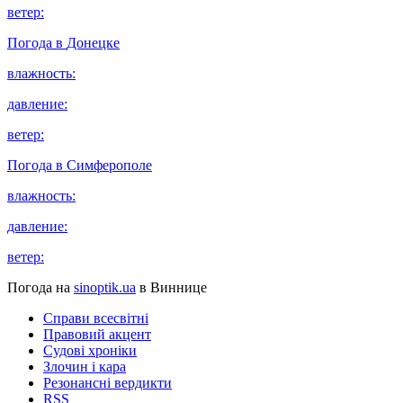
ветер:
Погода в
Донецке
влажность:
давление:
ветер:
Погода в
Симферополе
влажность:
давление:
ветер:
Погода на
sinoptik.ua
в Виннице
Справи всесвітні
Правовий акцент
Судові хроніки
Злочин і кара
Резонансні вердикти
RSS