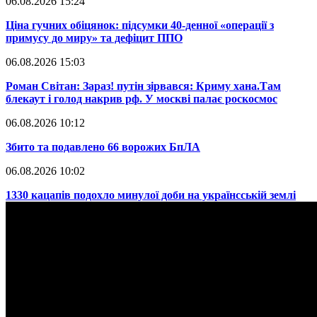
06.08.2026 15:24
​Ціна гучних обіцянок: підсумки 40-денної «операції з
примусу до миру» та дефіцит ППО
06.08.2026 15:03
​Роман Світан: Зараз! путін зірвався: Криму хана.Там
блекаут і голод накрив рф. У москві палає роскосмос
06.08.2026 10:12
​Збито та подавлено 66 ворожих БпЛА
06.08.2026 10:02
​1330 кацапів подохло минулої доби на українсській землі