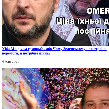
​Хіба Міндічем єдиним? - або Чому Зеленському не потрібна
перемога, а потрібна війна?
4 мая 2026 г.