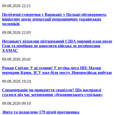
09.08.2026 22:21
​Політичні суперечки у Варшаві: у Польщі обговорюють
ініціативу щодо депортації непрацюючих українських
чоловіків
09.08.2026 22:03
​Нетаньягу відхилив підтриманий США мирний план щодо
Гази та пообіцяв не виводити війська до роззброєння
ХАМАС
09.08.2026 20:41
​Роман Світан: У ці години! У путіна мега НП: Мадяр
перекрив Крим. ЗСУ вже біля мосту. Новоросійськ вибухає
09.08.2026 19:24
​Спецоперація чи прикриття свавілля? Що насправді
сталося під час затримання «буковинського стрільця»
09.08.2026 09:10
​Збито та подавлено 179 цілей противника