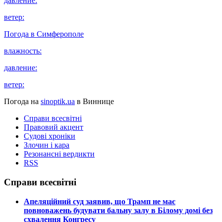
давление:
ветер:
Погода в
Симферополе
влажность:
давление:
ветер:
Погода на
sinoptik.ua
в Виннице
Справи всесвітні
Правовий акцент
Судові хроніки
Злочин і кара
Резонансні вердикти
RSS
Справи всесвітні
​Апеляційний суд заявив, що Трамп не має
повноважень будувати бальну залу в Білому домі без
схвалення Конгресу