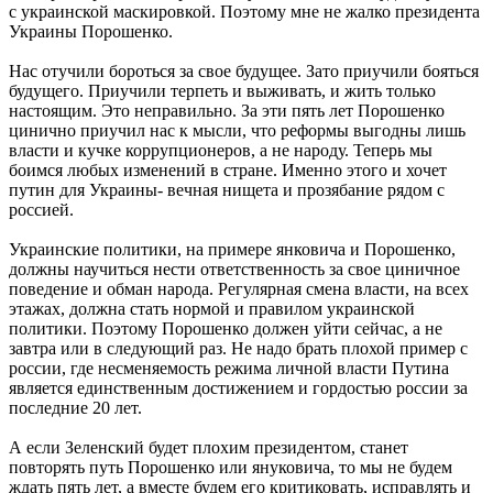
с украинской маскировкой. Поэтому мне не жалко президента
Украины Порошенко.
Нас отучили бороться за свое будущее. Зато приучили бояться
будущего. Приучили терпеть и выживать, и жить только
настоящим. Это неправильно. За эти пять лет Порошенко
цинично приучил нас к мысли, что реформы выгодны лишь
власти и кучке коррупционеров, а не народу. Теперь мы
боимся любых изменений в стране. Именно этого и хочет
путин для Украины- вечная нищета и прозябание рядом с
россией.
Украинские политики, на примере янковича и Порошенко,
должны научиться нести ответственность за свое циничное
поведение и обман народа. Регулярная смена власти, на всех
этажах, должна стать нормой и правилом украинской
политики. Поэтому Порошенко должен уйти сейчас, а не
завтра или в следующий раз. Не надо брать плохой пример с
россии, где несменяемость режима личной власти Путина
является единственным достижением и гордостью россии за
последние 20 лет.
А если Зеленский будет плохим президентом, станет
повторять путь Порошенко или януковича, то мы не будем
ждать пять лет, а вместе будем его критиковать, исправлять и