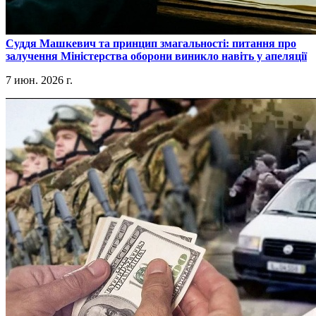
​Суддя Машкевич та принцип змагальності: питання про
залучення Міністерства оборони виникло навіть у апеляції
7 июн. 2026 г.