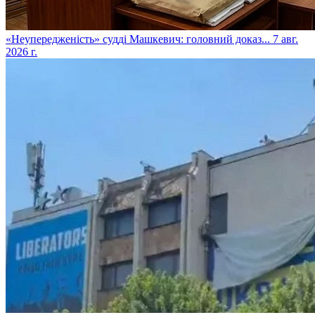
​«Неупередженість» судді Машкевич: головний доказ...
7 авг.
2026 г.