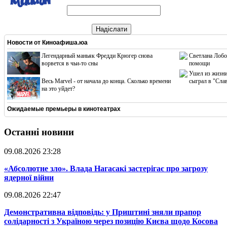
Надіслати
Новости от
Киноафиша.юа
Легендарный маньяк Фредди Крюгер снова
Светлана Лобо
ворвется в чьи-то сны
помощи
Ушел из жизни
Весь Marvel - от начала до конца. Сколько времени
сыграл в "Сла
на это уйдет?
Ожидаемые премьеры в кинотеатрах
Останні новини
09.08.2026 23:28
​«Абсолютне зло». Влада Нагасакі застерігає про загрозу
ядерної війни
09.08.2026 22:47
​Демонстративна відповідь: у Приштині зняли прапор
солідарності з Україною через позицію Києва щодо Косова