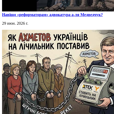
​Навіщо «реформаторам» адвокатура а-ля Медведчук?
29 июн. 2026 г.