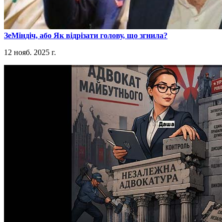
​ЗеМіндіч, або Як відрізати голову, що згнила?
12 нояб. 2025 г.