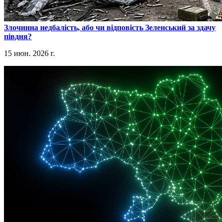
​Злочинна недбалість, або чи відповість Зеленський за здачу
півдня?
15 июн. 2026 г.