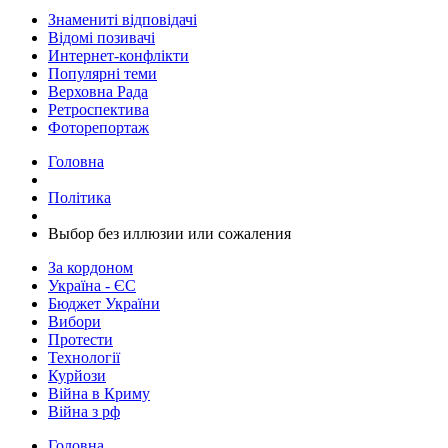
Знамениті відповідачі
Відомі позивачі
Интернет-конфлікти
Популярні теми
Верховна Рада
Ретроспектива
Фоторепортаж
Головна
Політика
​Выбор без иллюзии или сожаления
За кордоном
Україна - ЄС
Бюджет України
Вибори
Протести
Технології
Курйози
Війна в Криму
Війна з рф
Головна