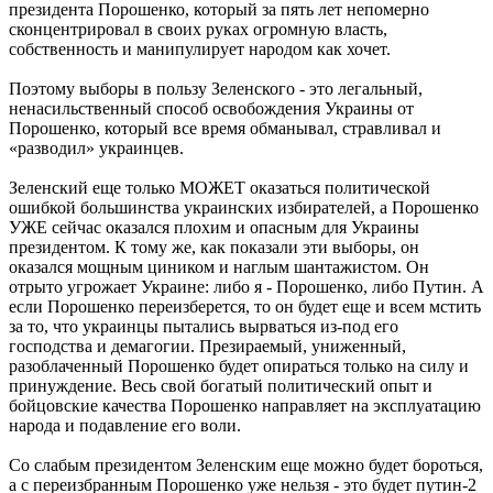
президента Порошенко, который за пять лет непомерно
сконцентрировал в своих руках огромную власть,
собственность и манипулирует народом как хочет.
Поэтому выборы в пользу Зеленского - это легальный,
ненасильственный способ освобождения Украины от
Порошенко, который все время обманывал, стравливал и
«разводил» украинцев.
Зеленский еще только МОЖЕТ оказаться политической
ошибкой большинства украинских избирателей, а Порошенко
УЖЕ сейчас оказался плохим и опасным для Украины
президентом. К тому же, как показали эти выборы, он
оказался мощным циником и наглым шантажистом. Он
отрыто угрожает Украине: либо я - Порошенко, либо Путин. А
если Порошенко переизберется, то он будет еще и всем мстить
за то, что украинцы пытались вырваться из-под его
господства и демагогии. Презираемый, униженный,
разоблаченный Порошенко будет опираться только на силу и
принуждение. Весь свой богатый политический опыт и
бойцовские качества Порошенко направляет на эксплуатацию
народа и подавление его воли.
Со слабым президентом Зеленским еще можно будет бороться,
а с переизбранным Порошенко уже нельзя - это будет путин-2