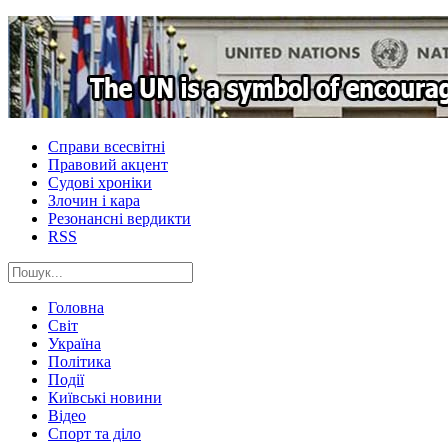
Справи всесвітні
Правовий акцент
Судові хроніки
Злочин і кара
Резонансні вердикти
RSS
Головна
Світ
Україна
Політика
Події
Київські новини
Відео
Спорт та діло