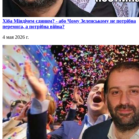
​Хіба Міндічем єдиним? - або Чому Зеленському не потрібна
перемога, а потрібна війна?
4 мая 2026 г.