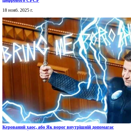
цифрового СРСР
18 нояб. 2025 г.
​Керований хаос, або Як ворог внутрішній допомагає