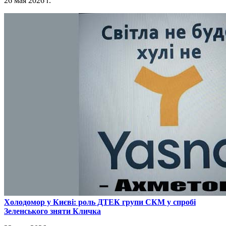
26 мая 2026 г.
​Холодомор у Києві: роль ДТЕК групи СКМ у спробі
Зеленського зняти Кличка