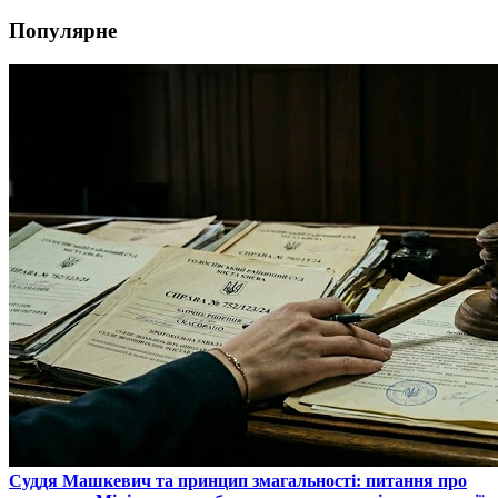
Популярне
​Суддя Машкевич та принцип змагальності: питання про