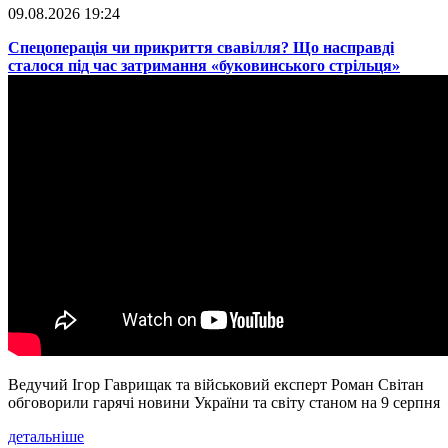
09.08.2026 19:24
​Спецоперація чи прикриття свавілля? Що насправді
сталося під час затримання «буковинського стрільця»
Ведучий Ігор Гаврищак та військовий експерт Роман Світан
обговорили гарячі новини України та світу станом на 9 серпня
детальніше