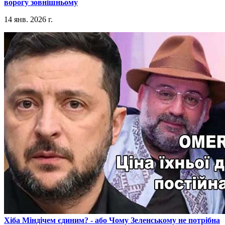
ворогу зовнішньому
14 янв. 2026 г.
​Хіба Міндічем єдиним? - або Чому Зеленському не потрібна