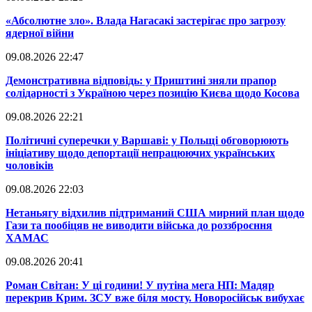
​«Абсолютне зло». Влада Нагасакі застерігає про загрозу
ядерної війни
09.08.2026 22:47
​Демонстративна відповідь: у Приштині зняли прапор
солідарності з Україною через позицію Києва щодо Косова
09.08.2026 22:21
​Політичні суперечки у Варшаві: у Польщі обговорюють
ініціативу щодо депортації непрацюючих українських
чоловіків
09.08.2026 22:03
​Нетаньягу відхилив підтриманий США мирний план щодо
Гази та пообіцяв не виводити війська до роззброєння
ХАМАС
09.08.2026 20:41
​Роман Світан: У ці години! У путіна мега НП: Мадяр
перекрив Крим. ЗСУ вже біля мосту. Новоросійськ вибухає