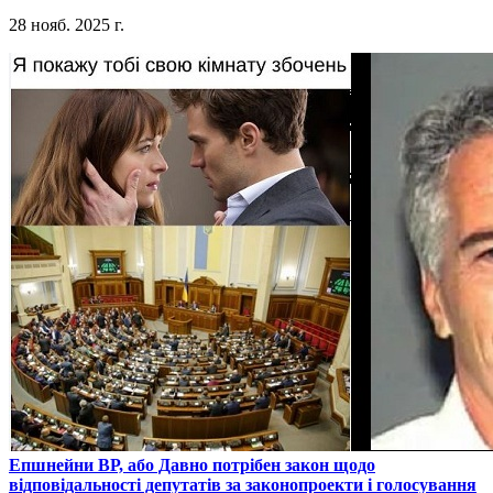
28 нояб. 2025 г.
​Епшнейни ВР, або Давно потрібен закон щодо
відповідальності депутатів за законопроекти і голосування