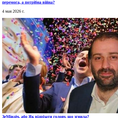
перемога, а потрібна війна?
4 мая 2026 г.
​ЗеМіндіч, або Як відрізати голову, що згнила?