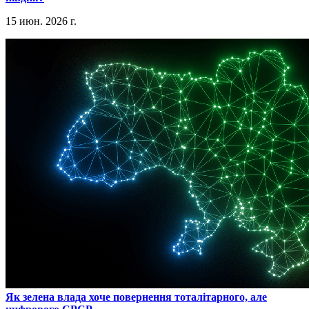
15 июн. 2026 г.
​Як зелена влада хоче повернення тоталітарного, але