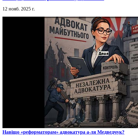
12 нояб. 2025 г.
​Навіщо «реформаторам» адвокатура а-ля Медведчук?