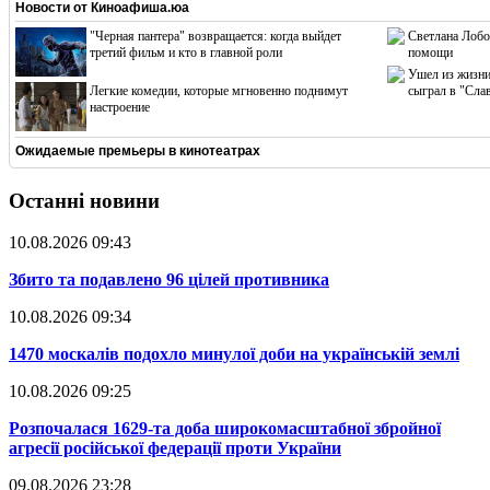
Новости от
Киноафиша.юа
"Черная пантера" возвращается: когда выйдет
Светлана Лобо
третий фильм и кто в главной роли
помощи
Ушел из жизни
Легкие комедии, которые мгновенно поднимут
сыграл в "Сла
настроение
Ожидаемые премьеры в кинотеатрах
Останні новини
10.08.2026 09:43
​Збито та подавлено 96 цілей противника
10.08.2026 09:34
​1470 москалів подохло минулої доби на українській землі
10.08.2026 09:25
​Розпочалася 1629-та доба широкомасштабної збройної
агресії російської федерації проти України
09.08.2026 23:28