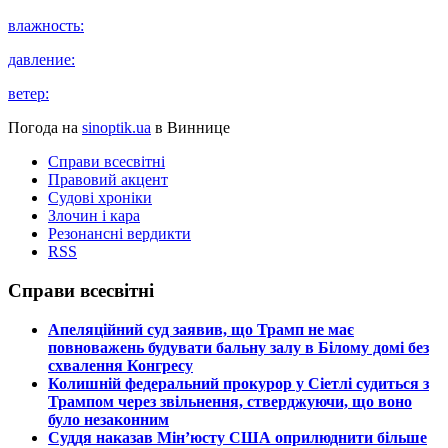
влажность:
давление:
ветер:
Погода на
sinoptik.ua
в Виннице
Справи всесвітні
Правовий акцент
Судові хроніки
Злочин і кара
Резонансні вердикти
RSS
Справи всесвітні
​Апеляційний суд заявив, що Трамп не має
повноважень будувати бальну залу в Білому домі без
схвалення Конгресу
​Колишній федеральний прокурор у Сіетлі судиться з
Трампом через звільнення, стверджуючи, що воно
було незаконним
​Суддя наказав Мін’юсту США оприлюднити більше