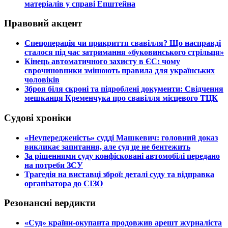
матеріалів у справі Епштейна
Правовий акцент
​Спецоперація чи прикриття свавілля? Що насправді
сталося під час затримання «буковинського стрільця»
​Кінець автоматичного захисту в ЄС: чому
єврочиновники змінюють правила для українських
чоловіків
​Зброя біля скроні та підроблені документи: Свідчення
мешканця Кременчука про свавілля місцевого ТЦК
Судові хроніки
​«Неупередженість» судді Машкевич: головний доказ
викликає запитання, але суд це не бентежить
​За рішеннями суду конфісковані автомобілі передано
на потреби ЗСУ
​Трагедія на виставці зброї: деталі суду та відправка
організатора до СІЗО
Резонансні вердикти
​«Суд» країни-окупанта продовжив арешт журналіста