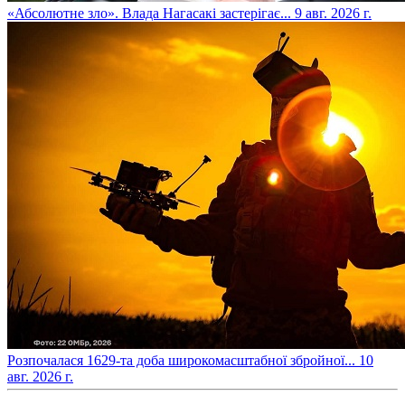
​«Абсолютне зло». Влада Нагасакі застерігає...
9 авг. 2026 г.
​Розпочалася 1629-та доба широкомасштабної збройної...
10
авг. 2026 г.