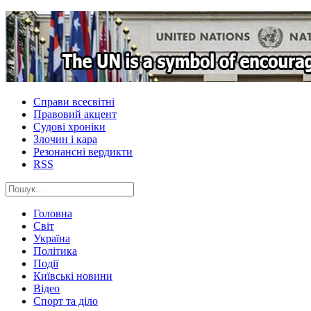
Справи всесвітні
Правовий акцент
Судові хроніки
Злочин і кара
Резонансні вердикти
RSS
Головна
Світ
Україна
Політика
Події
Київські новини
Відео
Спорт та діло