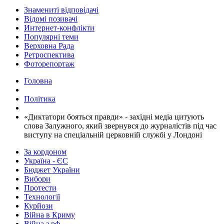
Знамениті відповідачі
Відомі позивачі
Интернет-конфлікти
Популярні теми
Верховна Рада
Ретроспектива
Фоторепортаж
Головна
Політика
​«Диктатори бояться правди» - західні медіа цитують
слова Залужного, який звернувся до журналістів під час
виступу на спеціальній церковній службі у Лондоні
За кордоном
Україна - ЄС
Бюджет України
Вибори
Протести
Технології
Курйози
Війна в Криму
Війна з рф