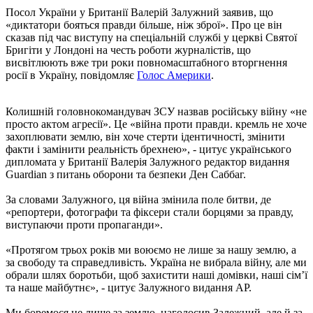
Посол України у Британії Валерій Залужний заявив, що
«диктатори бояться правди більше, ніж зброї». Про це він
сказав під час виступу на спеціальній службі у церкві Святої
Бригіти у Лондоні на честь роботи журналістів, що
висвітлюють вже три роки повномасштабного вторгнення
росії в Україну, повідомляє
Голос Америки
.
Колишній головнокомандувач ЗСУ назвав російську війну «не
просто актом агресії». Це «війна проти правди. кремль не хоче
захоплювати землю, він хоче стерти ідентичності, змінити
факти і замінити реальність брехнею», - цитує українського
дипломата у Британії Валерія Залужного редактор видання
Guardian з питань оборони та безпеки Ден Саббаг.
За словами Залужного, ця війна змінила поле битви, де
«репортери, фотографи та фіксери стали борцями за правду,
виступаючи проти пропаганди».
«Протягом трьох років ми воюємо не лише за нашу землю, а
за свободу та справедливість. Україна не вибрала війну, але ми
обрали шлях боротьби, щоб захистити наші домівки, наші сім’ї
та наше майбутнє», - цитує Залужного видання AP.
Ми боремося не лише за землю, наголосив Залежний, але й за