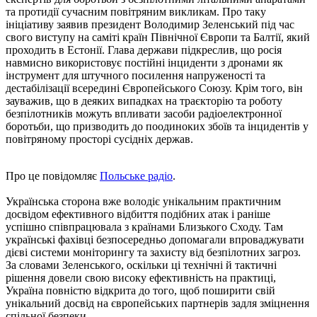
та протидії сучасним повітряним викликам. Про таку
ініціативу заявив президент Володимир Зеленський під час
свого виступу на саміті країн Північної Європи та Балтії, який
проходить в Естонії. Глава держави підкреслив, що росія
навмисно використовує постійні інциденти з дронами як
інструмент для штучного посилення напруженості та
дестабілізації всередині Європейського Союзу. Крім того, він
зауважив, що в деяких випадках на траєкторію та роботу
безпілотників можуть впливати засоби радіоелектронної
боротьби, що призводить до поодиноких збоїв та інцидентів у
повітряному просторі сусідніх держав.
Про це повідомляє
Польське радіо
.
Українська сторона вже володіє унікальним практичним
досвідом ефективного відбиття подібних атак і раніше
успішно співпрацювала з країнами Близького Сходу. Там
українські фахівці безпосередньо допомагали впроваджувати
дієві системи моніторингу та захисту від безпілотних загроз.
За словами Зеленського, оскільки ці технічні й тактичні
рішення довели свою високу ефективність на практиці,
Україна повністю відкрита до того, щоб поширити свій
унікальний досвід на європейських партнерів задля зміцнення
спільної безпеки.