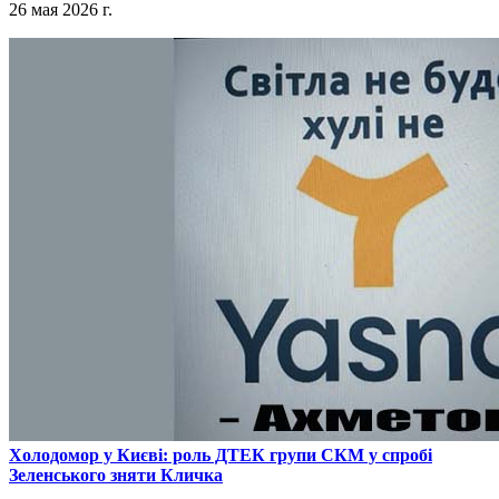
26 мая 2026 г.
​Холодомор у Києві: роль ДТЕК групи СКМ у спробі
Зеленського зняти Кличка