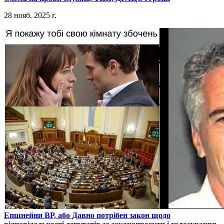
28 нояб. 2025 г.
​Епшнейни ВР, або Давно потрібен закон щодо