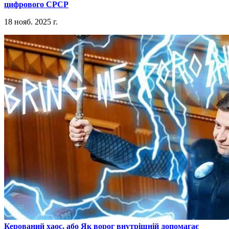
цифрового СРСР
18 нояб. 2025 г.
​Керований хаос, або Як ворог внутрішній допомагає