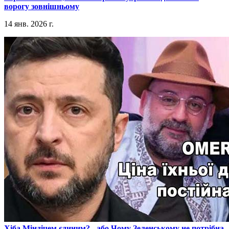
ворогу зовнішньому
14 янв. 2026 г.
​Хіба Міндічем єдиним? - або Чому Зеленському не потрібна