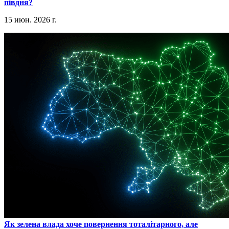
півдня?
15 июн. 2026 г.
​Як зелена влада хоче повернення тоталітарного, але