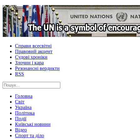
Справи всесвітні
Правовий акцент
Судові хроніки
Злочин і кара
Резонансні вердикти
RSS
Головна
Світ
Україна
Політика
Події
Київські новини
Відео
Спорт та діло