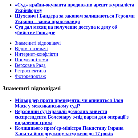
​«Суд» країни-окупанта продовжив арешт журналіста
Укрінформу
Шухевич і Бандера за законом залишаються Героями
України – заява правознавця
Суд дал месяц на получение доступа к делу об
убийстве Гонгадзе
Знамениті відповідачі
Відомі позивачі
Интернет-конфлікти
Популярні теми
Верховна Рада
Ретроспектива
Фоторепортаж
Знамениті відповідачі
​Мільярдер проти президента: чи опиниться Ілон
Маск у мексиканському суді?
​Верховний суд Бразилії дозволив вивести
експрезидента Болсонару з-під варти для операції з
видалення грижі
​Колишнього прем'єр-міністра Пакистану Імрана
Хана та його дружину засуджено до 17 років