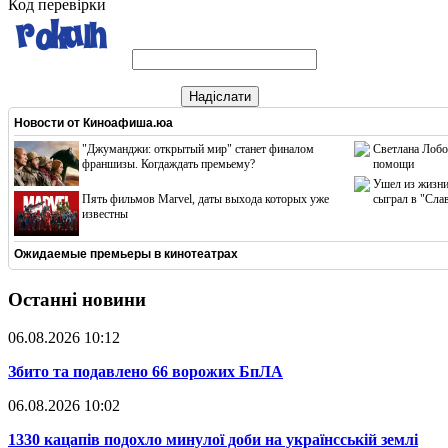
Код перевірки
Надіслати
Новости от
Киноафиша.юа
"Джуманджи: открытый мир" станет финалом
Светлана Лобо
франшизы. Когдаждать премьему?
помощи
Ушел из жизни
Пять фильмов Marvel, даты выхода которых уже
сыграл в "Сла
известны
Ожидаемые премьеры в кинотеатрах
Останні новини
06.08.2026 10:12
​Збито та подавлено 66 ворожих БпЛА
06.08.2026 10:02
​1330 кацапів подохло минулої доби на українсській землі