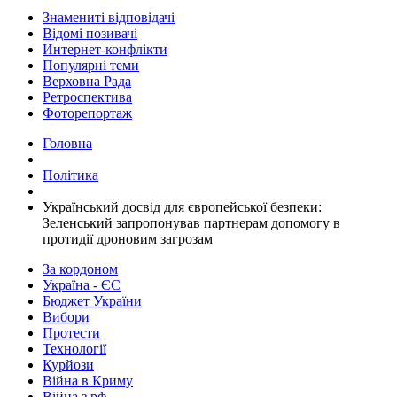
Знамениті відповідачі
Відомі позивачі
Интернет-конфлікти
Популярні теми
Верховна Рада
Ретроспектива
Фоторепортаж
Головна
Політика
​Український досвід для європейської безпеки:
Зеленський запропонував партнерам допомогу в
протидії дроновим загрозам
За кордоном
Україна - ЄС
Бюджет України
Вибори
Протести
Технології
Курйози
Війна в Криму
Війна з рф