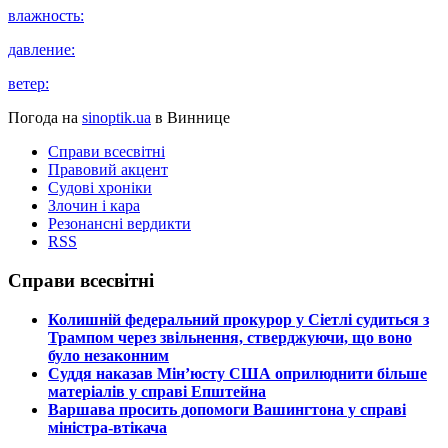
влажность:
давление:
ветер:
Погода на
sinoptik.ua
в Виннице
Справи всесвітні
Правовий акцент
Судові хроніки
Злочин і кара
Резонансні вердикти
RSS
Справи всесвітні
​Колишній федеральний прокурор у Сіетлі судиться з
Трампом через звільнення, стверджуючи, що воно
було незаконним
​Суддя наказав Мін’юсту США оприлюднити більше
матеріалів у справі Епштейна
​Варшава просить допомоги Вашингтона у справі
міністра-втікача