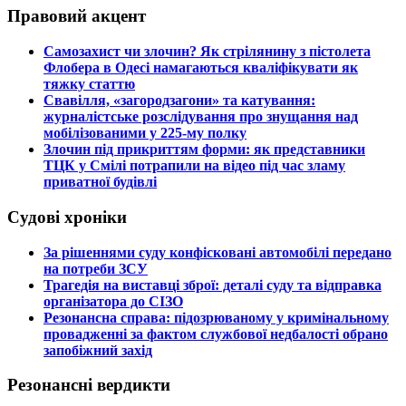
Правовий акцент
​Самозахист чи злочин? Як стрілянину з пістолета
Флобера в Одесі намагаються кваліфікувати як
тяжку статтю
​Свавілля, «загородзагони» та катування:
журналістське розслідування про знущання над
мобілізованими у 225-му полку
​Злочин під прикриттям форми: як представники
ТЦК у Смілі потрапили на відео під час зламу
приватної будівлі
Судові хроніки
​За рішеннями суду конфісковані автомобілі передано
на потреби ЗСУ
​Трагедія на виставці зброї: деталі суду та відправка
організатора до СІЗО
​Резонансна справа: підозрюваному у кримінальному
провадженні за фактом службової недбалості обрано
запобіжний захід
Резонансні вердикти