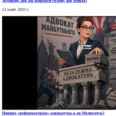
​ЗеМіндіч, або Як відрізати голову, що згнила?
12 нояб. 2025 г.
​Навіщо «реформаторам» адвокатура а-ля Медведчук?