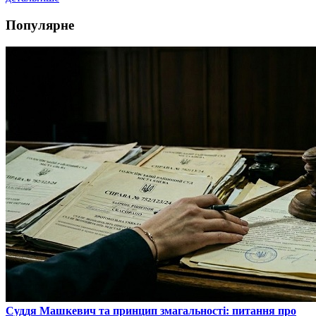
Популярне
​Суддя Машкевич та принцип змагальності: питання про