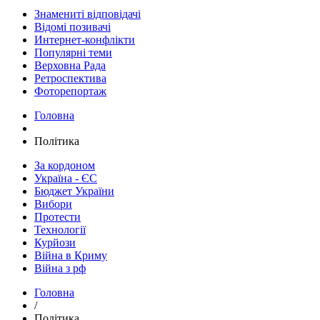
Знамениті відповідачі
Відомі позивачі
Интернет-конфлікти
Популярні теми
Верховна Рада
Ретроспектива
Фоторепортаж
Головна
Політика
За кордоном
Україна - ЄС
Бюджет України
Вибори
Протести
Технології
Курйози
Війна в Криму
Війна з рф
Головна
/
Політика