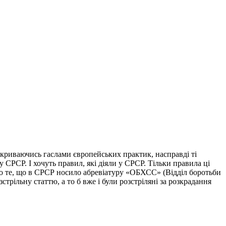
рикриваючись гаслами європейських практик, насправді ті
у СРСР. І хочуть правил, які діяли у СРСР. Тільки правила ці
ало те, що в СРСР носило абревіатуру «ОБХСС» (Відділ боротьби
трільну статтю, а то б вже і були розстріляні за розкрадання