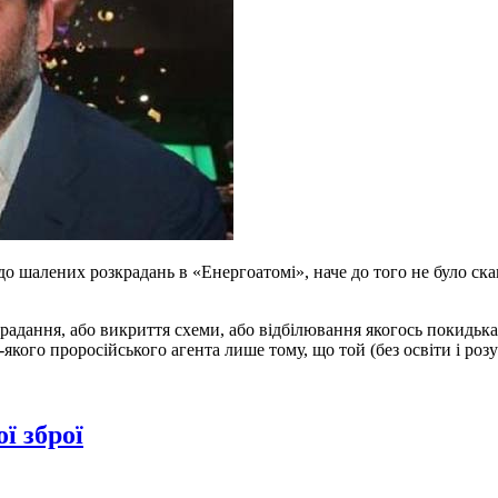
 шалених розкрадань в «Енергоатомі», наче до того не було сканд
адання, або викриття схеми, або відбілювання якогось покидька. 
якого проросійського агента лише тому, що той (без освіти і розу
ї зброї