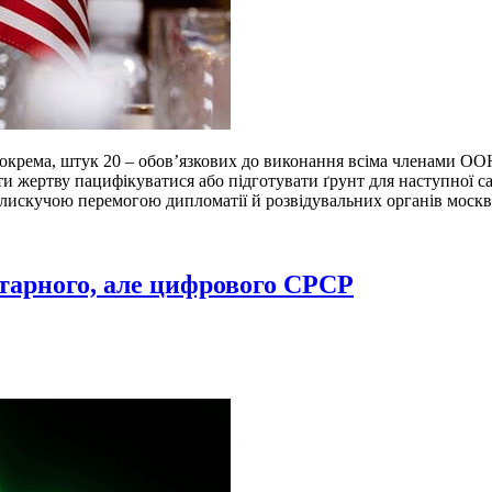
рема, штук 20 – обов’язкових до виконання всіма членами ООН.
и жертву пацифікуватися або підготувати ґрунт для наступної сам
блискучою перемогою дипломатії й розвідувальних органів москв
ітарного, але цифрового СРСР