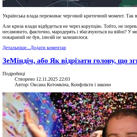
Українська влада переживає черговий критичний момент. Так в
Але криза влади відбудеться не через корупцію. Тобто, не пер
несамовито, фактично, мародерять і збагачуються на війні? У ме
покараний не був, ілюзій не залишилося.
Детальніше...
Додати коментар
​ЗеМіндіч, або Як відрізати голову, що з
Подробиці
Створено 12.11.2025 22:03
Автор: Оксана Котомкіна, Конфлікти і закони