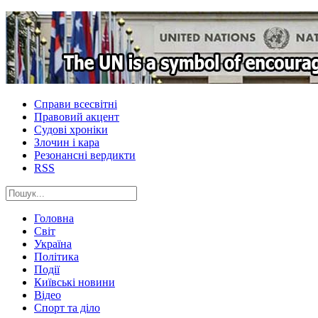
Справи всесвітні
Правовий акцент
Судові хроніки
Злочин і кара
Резонансні вердикти
RSS
Головна
Світ
Україна
Політика
Події
Київські новини
Відео
Спорт та діло