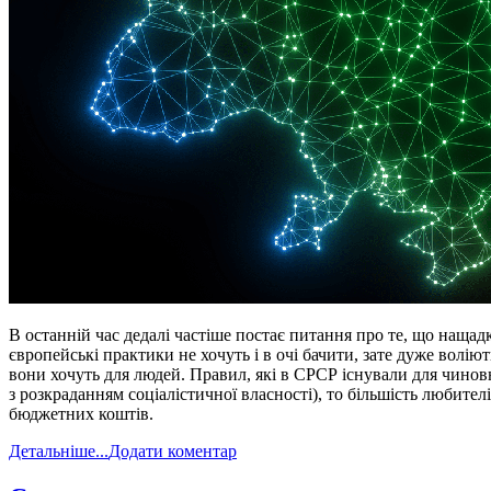
В останній час дедалі частіше постає питання про те, що нащад
європейські практики не хочуть і в очі бачити, зате дуже воліют
вони хочуть для людей. Правил, які в СРСР існували для чиновн
з розкраданням соціалістичної власності), то більшість любител
бюджетних коштів.
Детальніше...
Додати коментар