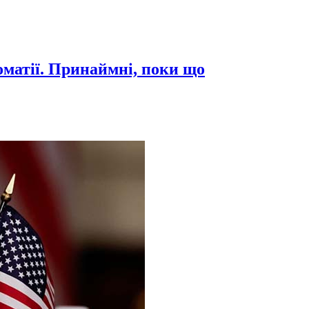
оматії. Принаймні, поки що