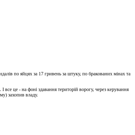
алів по яйцях за 17 гривень за штуку, по бракованих мінах та
І все це - на фоні здавання територій ворогу, через керування
му) захопив владу.