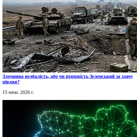
​Злочинна недбалість, або чи відповість Зеленський за здачу
півдня?
15 июн. 2026 г.