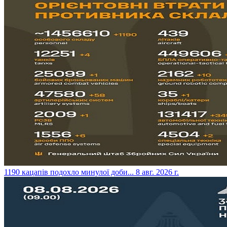
​1190 кацапів подохло минулої доби...
8 авг. 2026 г.