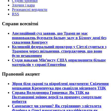
Судові хроніки
Злочин і кара
Резонансні вердикти
RSS
Справи всесвітні
​Апеляційний суд заявив, що Трамп не має
повноважень будувати бальну залу в Білому домі без
схвалення Конгресу
​Колишній федеральний прокурор у Сіетлі судиться з
Трампом через звільнення, стверджуючи, що воно
було незаконним
​Суддя наказав Мін’юсту США оприлюднити більше
матеріалів у справі Епштейна
Правовий акцент
​Зброя біля скроні та підроблені документи: Свідчення
мешканця Кременчука про свавілля місцевого ТЦК
​Справа Володимира Гриценка: Як ТЦК на
Полтавщині змінює версії та приховує смертельне
побиття
​Самозахист чи злочин? Як стрілянину з пістолета
Флобера в Одесі намагаються кваліфікувати як