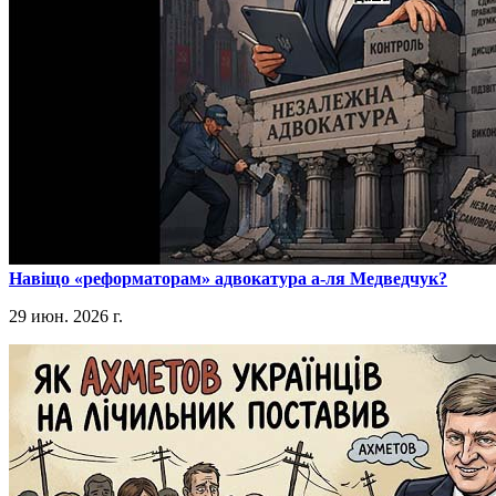
​Навіщо «реформаторам» адвокатура а-ля Медведчук?
29 июн. 2026 г.