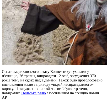
Сенат американського штату Коннектикут ухвалив у
п'ятницю, 26 травня, виправдати 12 осіб, засуджених 370
років тому на судах над відьмами. Також було проголосовано
висловлення жалю з приводу «вкрай несправедливого»
вироку. 11 засуджених на той час осіб було страчено,
повідомляє
Польське радіо
з посиланням на агенцію новин
AP.