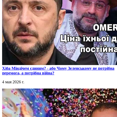
​Хіба Міндічем єдиним? - або Чому Зеленському не потрібна
перемога, а потрібна війна?
4 мая 2026 г.