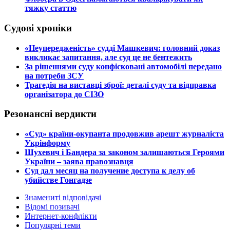
тяжку статтю
Судові хроніки
​«Неупередженість» судді Машкевич: головний доказ
викликає запитання, але суд це не бентежить
​За рішеннями суду конфісковані автомобілі передано
на потреби ЗСУ
​Трагедія на виставці зброї: деталі суду та відправка
організатора до СІЗО
Резонансні вердикти
​«Суд» країни-окупанта продовжив арешт журналіста
Укрінформу
Шухевич і Бандера за законом залишаються Героями
України – заява правознавця
Суд дал месяц на получение доступа к делу об
убийстве Гонгадзе
Знамениті відповідачі
Відомі позивачі
Интернет-конфлікти
Популярні теми