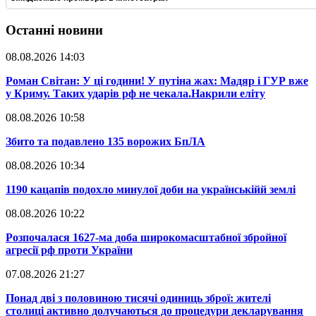
Останні новини
08.08.2026 14:03
​Роман Світан: У ці години! У путіна жах: Мадяр і ГУР вже
у Криму. Таких ударів рф не чекала.Накрили еліту
08.08.2026 10:58
​Збито та подавлено 135 ворожих БпЛА
08.08.2026 10:34
​1190 кацапів подохло минулої доби на українськійй землі
08.08.2026 10:22
​Розпочалася 1627-ма доба широкомасштабної збройної
агресії рф проти України
07.08.2026 21:27
​Понад дві з половиною тисячі одиниць зброї: жителі
столиці активно долучаються до процедури декларування