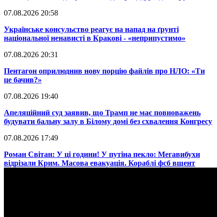
07.08.2026 20:58
​Українське консульство реагує на напад на ґрунті
національної ненависті в Кракові - «неприпустимо»
07.08.2026 20:31
​Пентагон оприлюднив нову порцію файлів про НЛО: «Ти
це бачив?»
07.08.2026 19:40
​Апеляційний суд заявив, що Трамп не має повноважень
будувати бальну залу в Білому домі без схвалення Конгресу
07.08.2026 17:49
​Роман Світан: У ці години! У путіна пекло: Мегавибухи
відрізали Крим. Масова евакуація. Кораблі фсб вщент