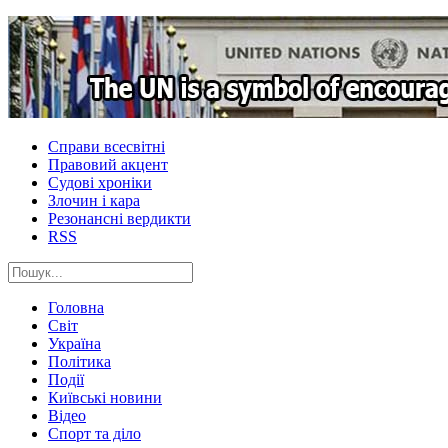
Справи всесвітні
Правовий акцент
Судові хроніки
Злочин і кара
Резонансні вердикти
RSS
Головна
Світ
Україна
Політика
Події
Київські новини
Відео
Спорт та діло