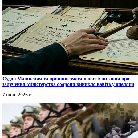
​Суддя Машкевич та принцип змагальності: питання про
залучення Міністерства оборони виникло навіть у апеляції
7 июн. 2026 г.