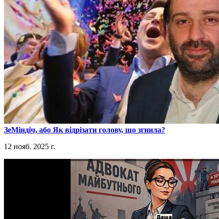
​ЗеМіндіч, або Як відрізати голову, що згнила?
12 нояб. 2025 г.