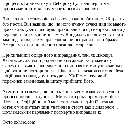
Процеси в Коннектикуті 1647 року були найпершими
процесами проти відьом у британських колоніях.
Лише один із сенаторів, які голосували в п'ятницю, 26 травня,
був проти. Він заявив, що, на його думку, сучасники не мають
права «диктувати, що було правильним, а що неправильним у
періоди, про які ми не знаємо». Він додав, що виступає проти
законодавства, яке «справедливо чи неправильно зображує
Америку як погане місце з поганою історією».
Прихильники офіційного виправдання, такі як Джошуа
Хатчінсон, далекий родич однієї із жінок, засуджених у
Салемі, вважають, що «важливо виправити минулі помилки,
щоб вони не повторилися». Рішення, зазначає агентство, було
ініційовано нащадком прокурора XVII століття, який
переконав законодавців штату прийняти його.
Агентство зазначає, що інші країни також взялися за судові
процеси щодо чаклунства. Минулого року прем’єр-міністр
Шотландії офіційно вибачилася за суди над 4000 людьми,
котрих у минулому звинуватили в стосунках з дияволом, і
шотландський парламент посмертно виправдав їх.
Фото pxhere.com