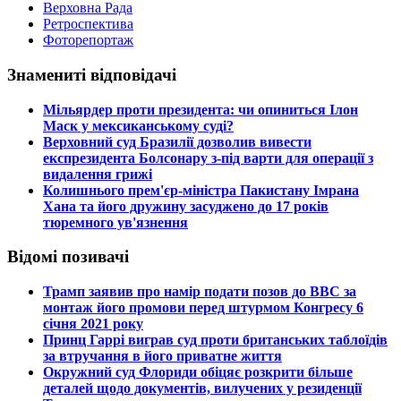
Верховна Рада
Ретроспектива
Фоторепортаж
Знамениті відповідачі
​Мільярдер проти президента: чи опиниться Ілон
Маск у мексиканському суді?
​Верховний суд Бразилії дозволив вивести
експрезидента Болсонару з-під варти для операції з
видалення грижі
​Колишнього прем'єр-міністра Пакистану Імрана
Хана та його дружину засуджено до 17 років
тюремного ув'язнення
Відомі позивачі
​Трамп заявив про намір подати позов до ВВС за
монтаж його промови перед штурмом Конгресу 6
січня 2021 року
​Принц Гаррі виграв суд проти британських таблоїдів
за втручання в його приватне життя
​Окружний суд Флориди обіцяє розкрити більше
деталей щодо документів, вилучених у резиденції