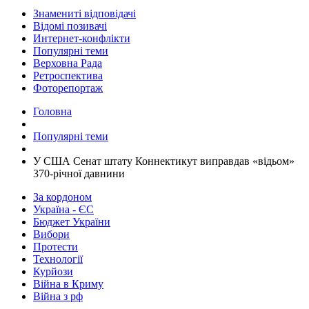
Знамениті відповідачі
Відомі позивачі
Интернет-конфлікти
Популярні теми
Верховна Рада
Ретроспектива
Фоторепортаж
Головна
Популярні теми
​У США Сенат штату Коннектикут виправдав «відьом»
370-річної давнини
За кордоном
Україна - ЄС
Бюджет України
Вибори
Протести
Технології
Курйози
Війна в Криму
Війна з рф