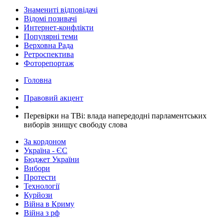
Знамениті відповідачі
Відомі позивачі
Интернет-конфлікти
Популярні теми
Верховна Рада
Ретроспектива
Фоторепортаж
Головна
Правовий акцент
Перевірки на ТВі: влада напередодні парламентських
виборів знищує свободу слова
За кордоном
Україна - ЄС
Бюджет України
Вибори
Протести
Технології
Курйози
Війна в Криму
Війна з рф