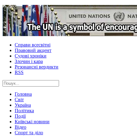
Справи всесвітні
Правовий акцент
Судові хроніки
Злочин і кара
Резонансні вердикти
RSS
Головна
Світ
Україна
Політика
Події
Київські новини
Відео
Спорт та діло