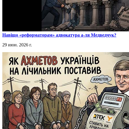
​Навіщо «реформаторам» адвокатура а-ля Медведчук?
29 июн. 2026 г.