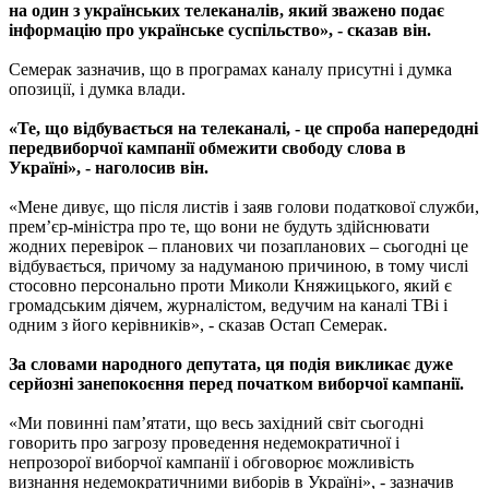
на один з українських телеканалів, який зважено подає
інформацію про українське суспільство», - сказав він.
Семерак зазначив, що в програмах каналу присутні і думка
опозиції, і думка влади.
«Те, що відбувається на телеканалі, - це спроба напередодні
передвиборчої кампанії обмежити свободу слова в
Україні», - наголосив він.
«Мене дивує, що після листів і заяв голови податкової служби,
прем’єр-міністра про те, що вони не будуть здійснювати
жодних перевірок – планових чи позапланових – сьогодні це
відбувається, причому за надуманою причиною, в тому числі
стосовно персонально проти Миколи Княжицького, який є
громадським діячем, журналістом, ведучим на каналі ТВі і
одним з його керівників», - сказав Остап Семерак.
За словами народного депутата, ця подія викликає дуже
серйозні занепокоєння перед початком виборчої кампанії.
«Ми повинні пам’ятати, що весь західний світ сьогодні
говорить про загрозу проведення недемократичної і
непрозорої виборчої кампанії і обговорює можливість
визнання недемократичними виборів в Україні», - зазначив