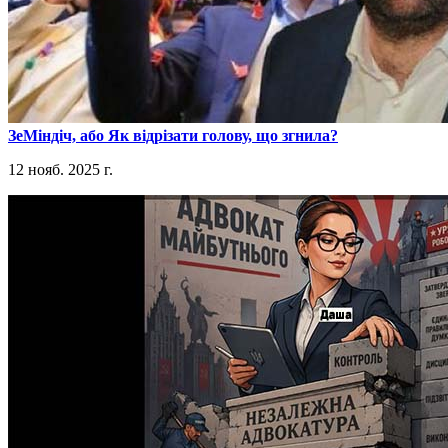
​ЗеМіндіч, або Як відрізати голову, що згнила?
12 нояб. 2025 г.