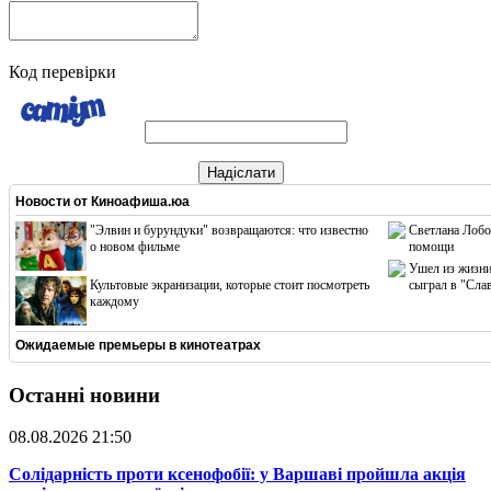
Код перевірки
Надіслати
Новости от
Киноафиша.юа
"Элвин и бурундуки" возвращаются: что известно
Светлана Лобо
о новом фильме
помощи
Ушел из жизни
Культовые экранизации, которые стоит посмотреть
сыграл в "Сла
каждому
Ожидаемые премьеры в кинотеатрах
Останні новини
08.08.2026 21:50
​Солідарність проти ксенофобії: у Варшаві пройшла акція