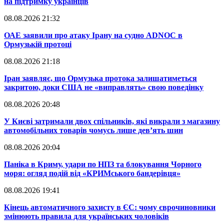
на підтримку українців
08.08.2026 21:32
​ОАЕ заявили про атаку Ірану на судно ADNOC в
Ормузькій протоці
08.08.2026 21:18
​Іран заявляє, що Ормузька протока залишатиметься
закритою, доки США не «виправлять» свою поведінку
08.08.2026 20:48
​У Києві затримали двох спільників, які викрали з магазину
автомобільних товарів чомусь лише дев’ять шин
08.08.2026 20:04
Паніка в Криму, удари по НПЗ та блокування Чорного
моря: огляд подій від «КРИМського бандерівця»
08.08.2026 19:41
​Кінець автоматичного захисту в ЄС: чому єврочиновники
змінюють правила для українських чоловіків