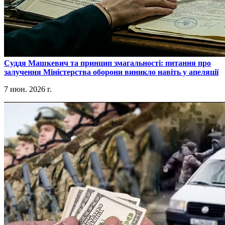
​Суддя Машкевич та принцип змагальності: питання про
залучення Міністерства оборони виникло навіть у апеляції
7 июн. 2026 г.