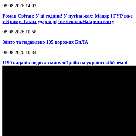
08.08.2026 14:03
​Роман Світан: У ці години! У путіна жах: Мадяр і ГУР вже
у Криму. Таких ударів рф не чекала.Накрили еліту
08.08.2026 10:58
​Збито та подавлено 135 ворожих БпЛА
08.08.2026 10:34
​1190 кацапів подохло минулої доби на українськійй землі