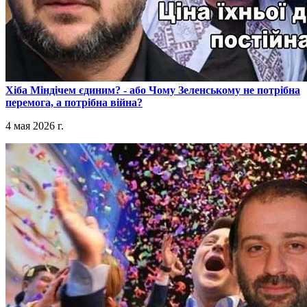
​Хіба Міндічем єдиним? - або Чому Зеленському не потрібна
перемога, а потрібна війна?
4 мая 2026 г.