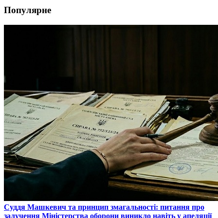
Популярне
​Суддя Машкевич та принцип змагальності: питання про
залучення Міністерства оборони виникло навіть у апеляції