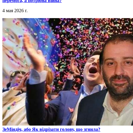
перемога, а потрібна війна?
4 мая 2026 г.
​ЗеМіндіч, або Як відрізати голову, що згнила?