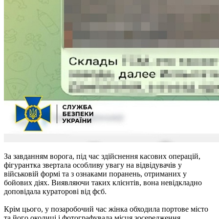
За завданням ворога, під час здійснення касових операцій,
фігурантка звертала особливу увагу на відвідувачів у
військовій формі та з ознаками поранень, отриманих у
бойових діях. Виявляючи таких клієнтів, вона невідкладно
доповідала кураторові від фсб.
Крім цього, у позаробочий час жінка обходила портове місто
та його околиці і фотографувала місця зосередження