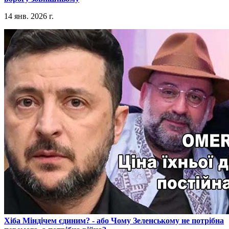
14 янв. 2026 г.
​Хіба Міндічем єдиним? - або Чому Зеленському не потрібна