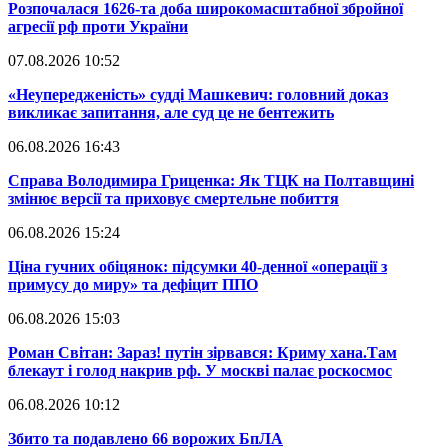
​Розпочалася 1626-та доба широкомасштабної збройної
агресії рф проти України
07.08.2026 10:52
​«Неупередженість» судді Машкевич: головний доказ
викликає запитання, але суд це не бентежить
06.08.2026 16:43
​Справа Володимира Гриценка: Як ТЦК на Полтавщині
змінює версії та приховує смертельне побиття
06.08.2026 15:24
​Ціна гучних обіцянок: підсумки 40-денної «операції з
примусу до миру» та дефіцит ППО
06.08.2026 15:03
​Роман Світан: Зараз! путін зірвався: Криму хана.Там
блекаут і голод накрив рф. У москві палає роскосмос
06.08.2026 10:12
​Збито та подавлено 66 ворожих БпЛА