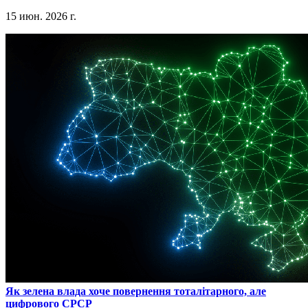
15 июн. 2026 г.
​Як зелена влада хоче повернення тоталітарного, але
цифрового СРСР