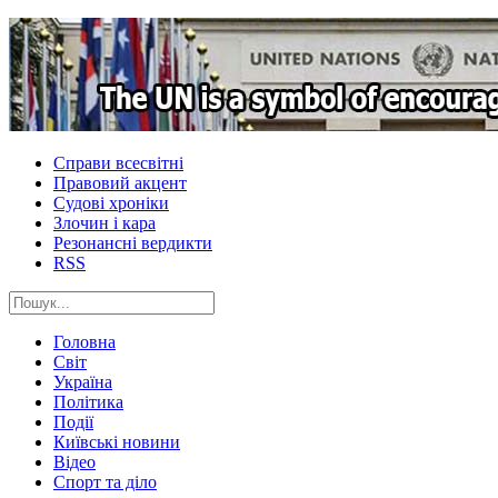
Справи всесвітні
Правовий акцент
Судові хроніки
Злочин і кара
Резонансні вердикти
RSS
Головна
Світ
Україна
Політика
Події
Київські новини
Відео
Спорт та діло