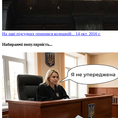
​На лаві підсудних опинився колишній...
14 окт. 2016 г.
Набираючі популярність...