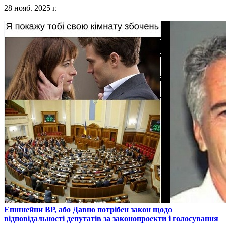
28 нояб. 2025 г.
​Епшнейни ВР, або Давно потрібен закон щодо
відповідальності депутатів за законопроекти і голосування