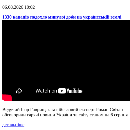
06.08.2026 10:02
​1330 кацапів подохло минулої доби на українсській землі
Ведучий Ігор Гаврищак та військовий експерт Роман Світан
обговорили гарячі новини України та світу станом на 6 серпня
детальніше