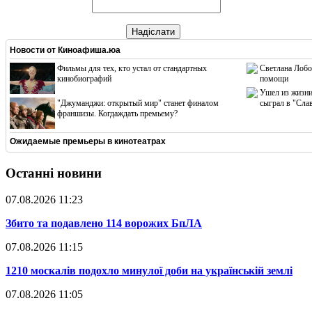
Надіслати
Новости от
Киноафиша.юа
Фильмы для тех, кто устал от стандартных
Светлана Лобо
кинобиографий
помощи
Ушел из жизни
"Джуманджи: открытый мир" станет финалом
сыграл в "Сла
франшизы. Когдаждать премьему?
Ожидаемые премьеры в кинотеатрах
Останні новини
07.08.2026 11:23
​Збито та подавлено 114 ворожих БпЛА
07.08.2026 11:15
​1210 москалів подохло минулої доби на українській землі
07.08.2026 11:05