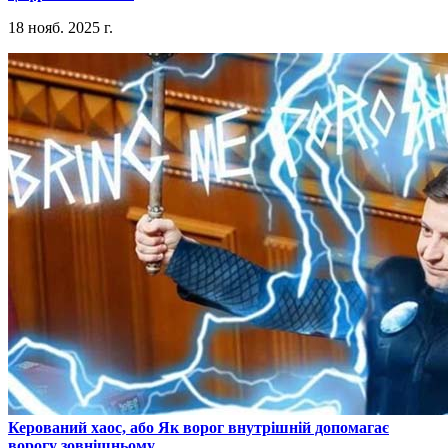
18 нояб. 2025 г.
​Керований хаос, або Як ворог внутрішній допомагає
ворогу зовнішньому