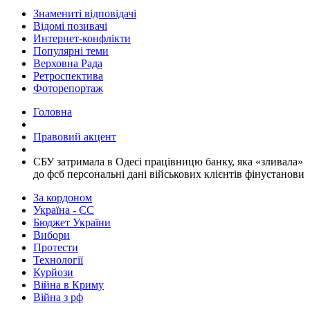
Знамениті відповідачі
Відомі позивачі
Интернет-конфлікти
Популярні теми
Верховна Рада
Ретроспектива
Фоторепортаж
Головна
Правовий акцент
​СБУ затримала в Одесі працівницю банку, яка «зливала»
до фсб персональні дані військових клієнтів фінустанови
За кордоном
Україна - ЄС
Бюджет України
Вибори
Протести
Технології
Курйози
Війна в Криму
Війна з рф