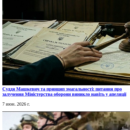
​Суддя Машкевич та принцип змагальності: питання про
залучення Міністерства оборони виникло навіть у апеляції
7 июн. 2026 г.