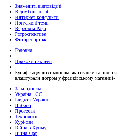
Знамениті відповідачі
Відомі позивачі
Интернет-конфлікти
Популярні теми
Верховна Рада
Ретроспектива
Фоторепортаж
Головна
Правовий акцент
​Бусифікація поза законом: як тітушки та поліція
влаштували погром у франківському магазині»
За кордоном
Україна - ЄС
Бюджет України
Вибори
Протести
Технології
Курйози
Війна в Криму
Війна з рф