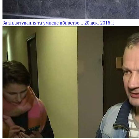
​За зґвалтування та умисне вбивство...
20 дек. 2016 г.