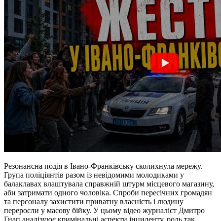
Резонансна подія в Івано-Франківську сколихнула мережу.
Група поліціянтів разом із невідомими молодиками у
балаклавах влаштувала справжній штурм місцевого магазину,
аби затримати одного чоловіка. Спроби пересічних громадян
та персоналу захистити приватну власність і людину
переросли у масову бійку. У цьому відео журналіст Дмитро
Гнап аналізуює кримінальні аспекти інциденту, роль так