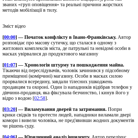
званих «груп оповіщення» та реальні причини жорстких
методів мобілізації в тилу.
Зміст відео
[
00:00
] — Початок конфлікту в Івано-Франківську.
Автор
розповідає про масову сутичку, що сталася в одному з
житлових комплексів міста, де патрульні та невідомі особи в
масках увірвалися до продуктового магазину
[
01:07
] — Хронологія штурму та пошкодження майна.
Тікаючи від переслідувачів, чоловік зачинився у підсобному
приміщенні (комірчині) магазину. Особи в масках силою
прорвалися всередину, завдали тілесних ушкоджень
продавцям та охороні. Один із нападників відібрав телефон у
дівчини-продавця, яка фіксувала безчинство, і кинув його у
відро з водою [
02:58
].
[
03:20
] — Виламування дверей та затримання.
Попри
крики свідків та протести людей, нападники виламали двері
комори і вивели чоловіка, не пред'явивши жодних документів
чи рішень суду.
[
04:06
] — Юридичний аналіз інциденту.
Автор перелічує