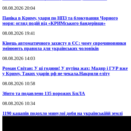
08.08.2026 20:04
Паніка в Криму, удари по НПЗ та блокування Чорного
моря: огляд подій від «КРИМського бандерівця»
08.08.2026 19:41
​Кінець автоматичного захисту в ЄС: чому єврочиновники
змінюють правила для українських чоловіків
08.08.2026 14:03
​Роман Світан: У ці години! У путіна жах: Мадяр і ГУР вже
у Криму. Таких ударів рф не чекала.Накрили еліту
08.08.2026 10:58
​Збито та подавлено 135 ворожих БпЛА
08.08.2026 10:34
​1190 кацапів подохло минулої доби на українськійй землі