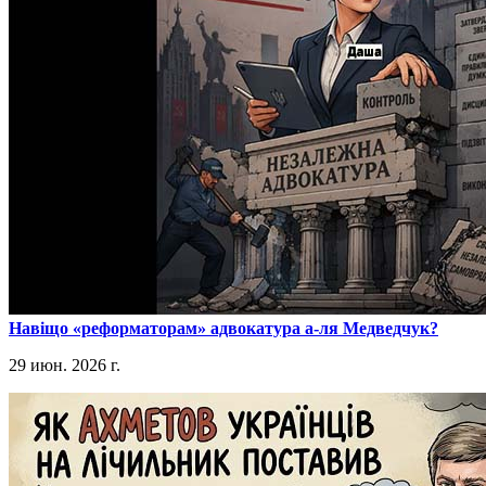
​Навіщо «реформаторам» адвокатура а-ля Медведчук?
29 июн. 2026 г.