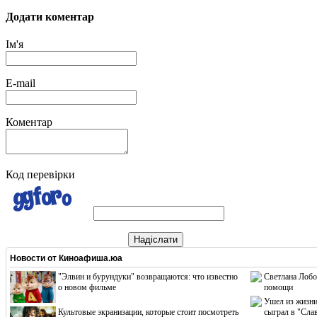
Додати коментар
Ім'я
E-mail
Коментар
Код перевірки
Надіслати
Новости от
Киноафиша.юа
"Элвин и бурундуки" возвращаются: что известно
Светлана Лобо
о новом фильме
помощи
Ушел из жизни
Культовые экранизации, которые стоит посмотреть
сыграл в "Сла