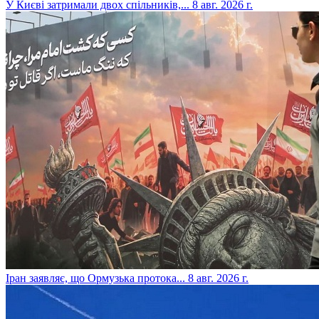
​У Києві затримали двох спільників,...
8 авг. 2026 г.
​Іран заявляє, що Ормузька протока...
8 авг. 2026 г.