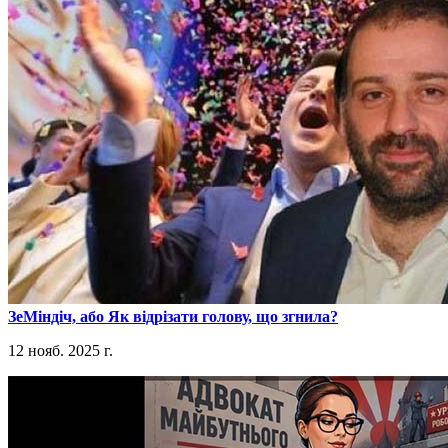
​ЗеМіндіч, або Як відрізати голову, що згнила?
12 нояб. 2025 г.