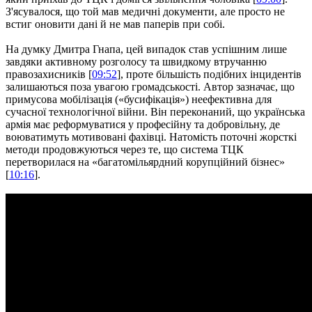
З'ясувалося, що той мав медичні документи, але просто не
встиг оновити дані й не мав паперів при собі.
На думку Дмитра Гнапа, цей випадок став успішним лише
завдяки активному розголосу та швидкому втручанню
правозахисників [
09:52
], проте більшість подібних інцидентів
залишаються поза увагою громадськості. Автор зазначає, що
примусова мобілізація («бусифікація») неефективна для
сучасної технологічної війни. Він переконаний, що українська
армія має реформуватися у професійну та добровільну, де
воюватимуть мотивовані фахівці. Натомість поточні жорсткі
методи продовжуються через те, що система ТЦК
перетворилася на «багатомільярдний корупційний бізнес»
[
10:16
].