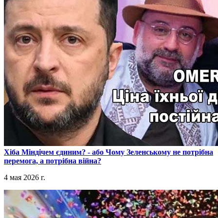
​Хіба Міндічем єдиним? - або Чому Зеленському не потрібна
перемога, а потрібна війна?
4 мая 2026 г.