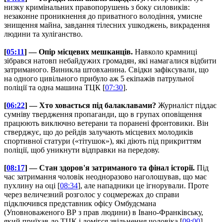
низку кримінальних правопорушень з боку силовиків:
незаконне проникнення до приватного володіння, умисне
знищення майна, завдання тілесних ушкоджень, викрадення
людини та хуліганство.
[
05:11
] — Опір місцевих мешканців.
Навколо крамниці
зібрався натовп небайдужих громадян, які намагалися відбити
затриманого. Виникла штовханина. Свідки зафіксували, що
на одного цивільного прибуло аж 5 екіпажів патрульної
поліції та одна машина ТЦК [
07:30
].
[
06:22
] — Хто ховається під балаклавами?
Журналіст піддає
сумніву твердження пропаганди, що в групах оповіщення
працюють виключно ветерани та поранені фронтовики. Він
стверджує, що до рейдів залучають місцевих молодиків
спортивної статури («тітушок»), які діють під прикриттям
поліції, щоб уникнути відправки на передову.
[
08:17
] — Стан здоров'я затриманого та фінал історії.
Під
час затримання чоловік неодноразово наголошував, що має
пухлину на оці [
08:34
], але нападники це ігнорували. Проте
через величезний розголос у соцмережах до справи
підключився представник офісу Омбудсмана
(Уповноваженого ВР з прав людини) в Івано-Франківську,
який приїхав до ТЦК і домігся звільнення чоловіка [
09:00
].