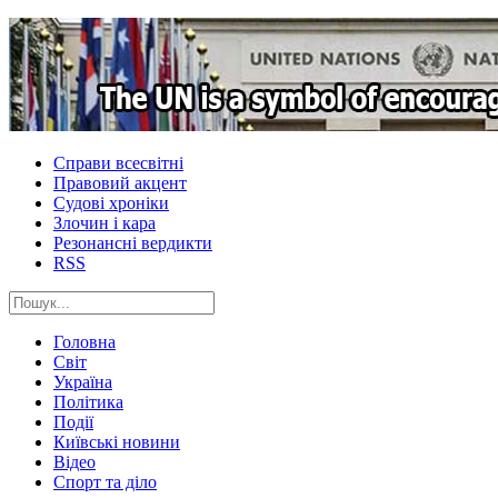
Справи всесвітні
Правовий акцент
Судові хроніки
Злочин і кара
Резонансні вердикти
RSS
Головна
Світ
Україна
Політика
Події
Київські новини
Відео
Спорт та діло