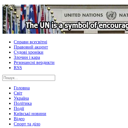
Справи всесвітні
Правовий акцент
Судові хроніки
Злочин і кара
Резонансні вердикти
RSS
Головна
Світ
Україна
Політика
Події
Київські новини
Відео
Спорт та діло