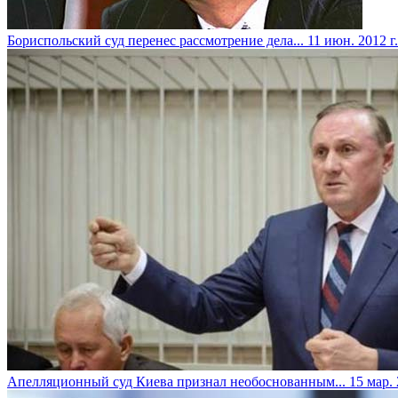
Бориспольский суд перенес рассмотрение дела...
11 июн. 2012 г.
​Апелляционный суд Киева признал необоснованным...
15 мар. 