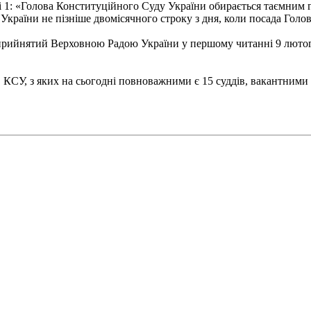
і 1: «Голова Конституційного Суду України обирається таємним 
України не пізніше двомісячного строку з дня, коли посада Голо
рийнятий Верховною Радою України у першому читанні 9 лютого 
в КСУ, з яких на сьогодні повноважними є 15 суддів, вакантним