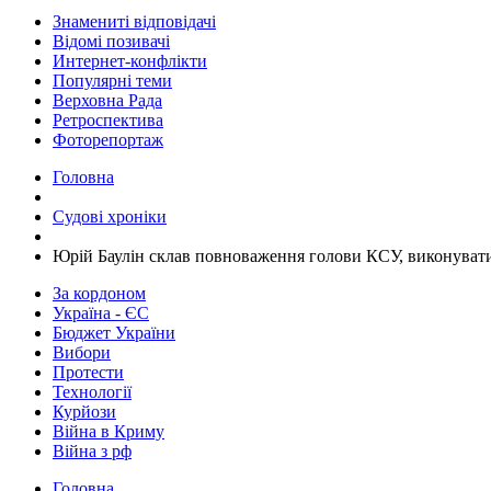
Знамениті відповідачі
Відомі позивачі
Интернет-конфлікти
Популярні теми
Верховна Рада
Ретроспектива
Фоторепортаж
Головна
Судові хроніки
​Юрій Баулін склав повноваження голови КСУ, виконувати
За кордоном
Україна - ЄС
Бюджет України
Вибори
Протести
Технології
Курйози
Війна в Криму
Війна з рф
Головна