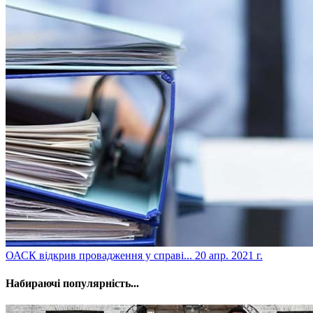
​ОАСК відкрив провадження у справі...
20 апр. 2021 г.
Набираючі популярність...