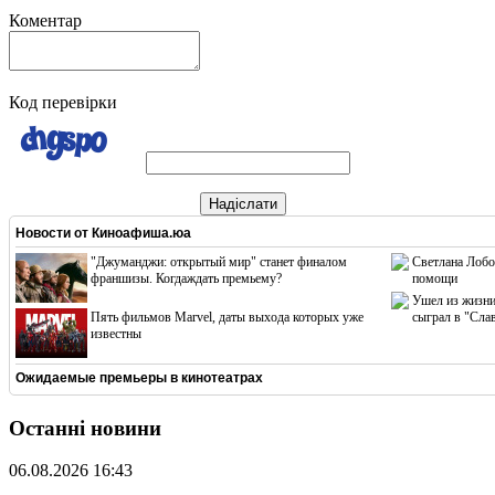
Коментар
Код перевірки
Надіслати
Новости от
Киноафиша.юа
"Джуманджи: открытый мир" станет финалом
Светлана Лобо
франшизы. Когдаждать премьему?
помощи
Ушел из жизни
Пять фильмов Marvel, даты выхода которых уже
сыграл в "Сла
известны
Ожидаемые премьеры в кинотеатрах
Останні новини
06.08.2026 16:43