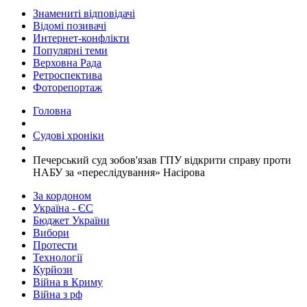
Знамениті відповідачі
Відомі позивачі
Интернет-конфлікти
Популярні теми
Верховна Рада
Ретроспектива
Фоторепортаж
Головна
Судові хроніки
​Печерський суд зобов'язав ГПУ відкрити справу проти
НАБУ за «переслідування» Насірова
За кордоном
Україна - ЄС
Бюджет України
Вибори
Протести
Технології
Курйози
Війна в Криму
Війна з рф