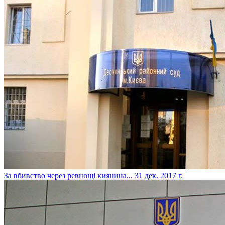
​За вбивство через ревнощі киянина...
31 дек. 2017 г.