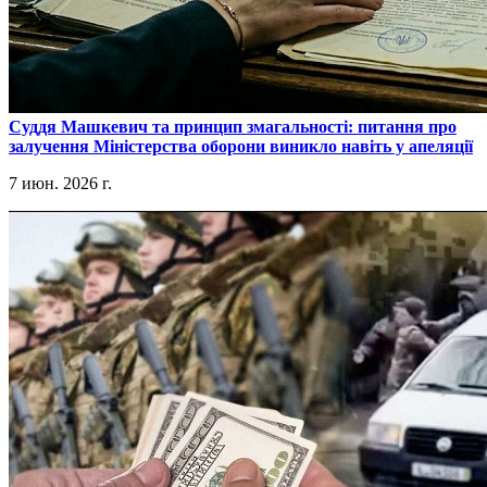
​Суддя Машкевич та принцип змагальності: питання про
залучення Міністерства оборони виникло навіть у апеляції
7 июн. 2026 г.