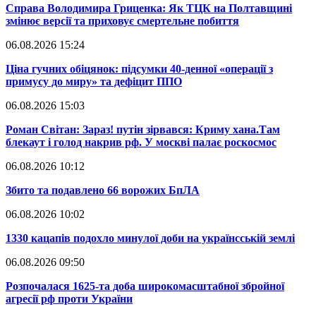
​Справа Володимира Гриценка: Як ТЦК на Полтавщині
змінює версії та приховує смертельне побиття
06.08.2026 15:24
​Ціна гучних обіцянок: підсумки 40-денної «операції з
примусу до миру» та дефіцит ППО
06.08.2026 15:03
​Роман Світан: Зараз! путін зірвався: Криму хана.Там
блекаут і голод накрив рф. У москві палає роскосмос
06.08.2026 10:12
​Збито та подавлено 66 ворожих БпЛА
06.08.2026 10:02
​1330 кацапів подохло минулої доби на українсській землі
06.08.2026 09:50
​Розпочалася 1625-та доба широкомасштабної збройної
агресії рф проти України