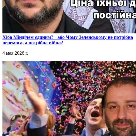
​Хіба Міндічем єдиним? - або Чому Зеленському не потрібна
перемога, а потрібна війна?
4 мая 2026 г.