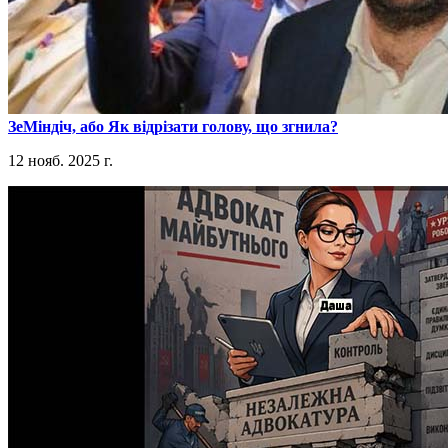
​ЗеМіндіч, або Як відрізати голову, що згнила?
12 нояб. 2025 г.