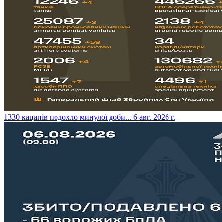
​1330 кацапів подохло минулої доби...
6 авг. 2026 г.