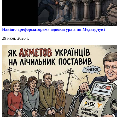
​Навіщо «реформаторам» адвокатура а-ля Медведчук?
29 июн. 2026 г.