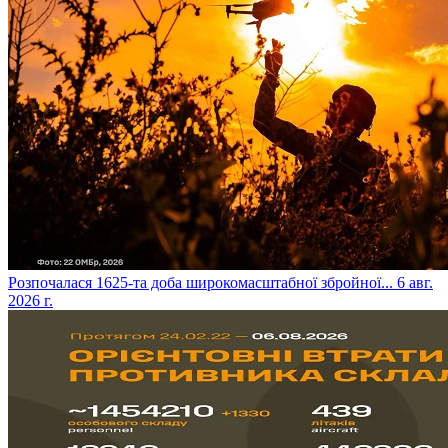
​Розпочалася 1625-та доба широкомасштабної збройної...
6 авг.
2026 г.