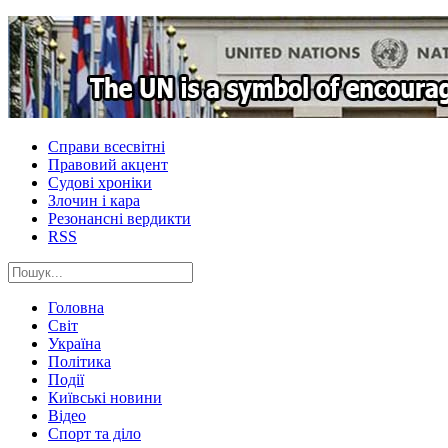
Справи всесвітні
Правовий акцент
Судові хроніки
Злочин і кара
Резонансні вердикти
RSS
Головна
Світ
Україна
Політика
Події
Київські новини
Відео
Спорт та діло