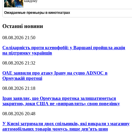
каждому
Ожидаемые премьеры в кинотеатрах
Останні новини
08.08.2026 21:50
​Солідарність проти ксенофобії: у Варшаві пройшла акція
на підтримку українців
08.08.2026 21:32
​ОАЕ заявили про атаку Ірану на судно ADNOC в
Ормузькій протоці
08.08.2026 21:18
​Іран заявляє, що Ормузька протока залишатиметься
закритою, доки США не «виправлять» свою поведінку
08.08.2026 20:48
​У Києві затримали двох спільників, які викрали з магазину
автомобільних товарів чомусь лише дев’ять шин