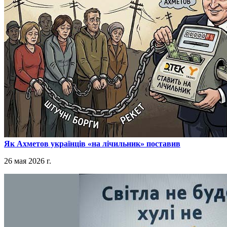
​Як Ахметов українців «на лічильник» поставив
26 мая 2026 г.