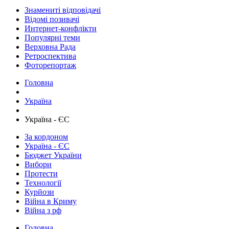
Знамениті відповідачі
Відомі позивачі
Интернет-конфлікти
Популярні теми
Верховна Рада
Ретроспектива
Фоторепортаж
Головна
Україна
Україна - ЄС
За кордоном
Україна - ЄС
Бюджет України
Вибори
Протести
Технології
Курйози
Війна в Криму
Війна з рф
Головна