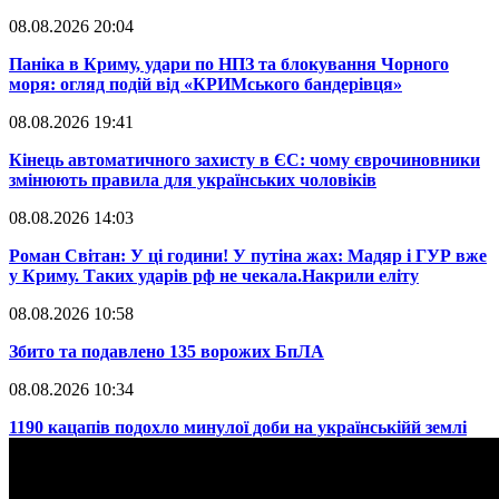
08.08.2026 20:04
Паніка в Криму, удари по НПЗ та блокування Чорного
моря: огляд подій від «КРИМського бандерівця»
08.08.2026 19:41
​Кінець автоматичного захисту в ЄС: чому єврочиновники
змінюють правила для українських чоловіків
08.08.2026 14:03
​Роман Світан: У ці години! У путіна жах: Мадяр і ГУР вже
у Криму. Таких ударів рф не чекала.Накрили еліту
08.08.2026 10:58
​Збито та подавлено 135 ворожих БпЛА
08.08.2026 10:34
​1190 кацапів подохло минулої доби на українськійй землі