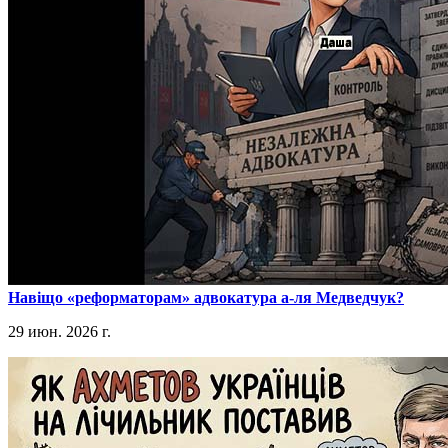
​Навіщо «реформаторам» адвокатура а-ля Медведчук?
29 июн. 2026 г.