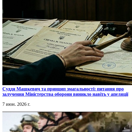
​Суддя Машкевич та принцип змагальності: питання про
залучення Міністерства оборони виникло навіть у апеляції
7 июн. 2026 г.