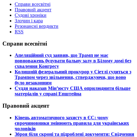
Справи всесвітні
Правовий акцент
Судові хроніки
Злочин і кара
Резонансні вердикти
RSS
Справи всесвітні
​Апеляційний суд заявив, що Трамп не має
повноважень будувати бальну залу в Білому домі без
схвалення Конгресу
​Колишній федеральний прокурор у Сіетлі судиться з
Трампом через звільнення, стверджуючи, що воно
було незаконним
​Суддя наказав Мін’юсту США оприлюднити більше
матеріалів у справі Епштейна
Правовий акцент
​Кінець автоматичного захисту в ЄС: чому
єврочиновники змінюють правила для українських
чоловіків
​Зброя біля скроні та підроблені документи: Свідчення