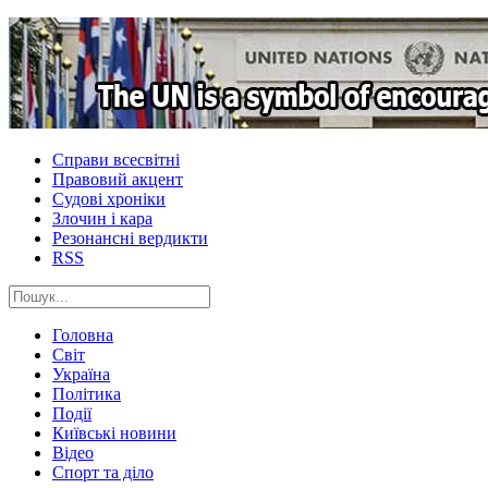
Справи всесвітні
Правовий акцент
Судові хроніки
Злочин і кара
Резонансні вердикти
RSS
Головна
Світ
Україна
Політика
Події
Київські новини
Відео
Спорт та діло