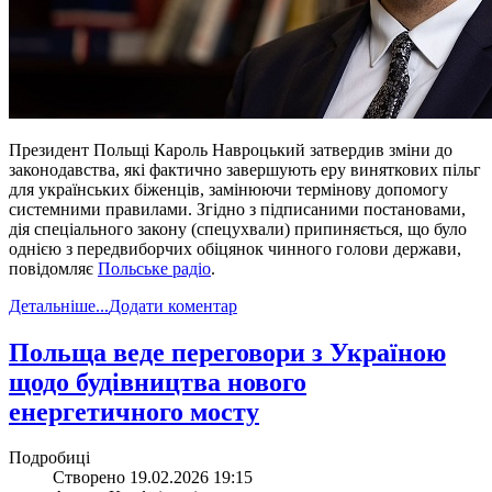
Президент Польщі Кароль Навроцький затвердив зміни до
законодавства, які фактично завершують еру виняткових пільг
для українських біженців, замінюючи термінову допомогу
системними правилами. Згідно з підписаними постановами,
дія спеціального закону (спецухвали) припиняється, що було
однією з передвиборчих обіцянок чинного голови держави,
повідомляє
Польське радіо
.
Детальніше...
Додати коментар
​Польща веде переговори з Україною
щодо будівництва нового
енергетичного мосту
Подробиці
Створено 19.02.2026 19:15