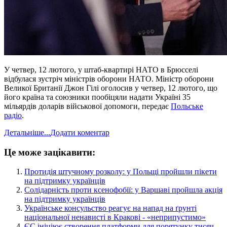
У четвер, 12 лютого, у штаб-квартирі НАТО в Брюсселі
відбулася зустріч міністрів оборони НАТО.
Міністр оборони
Великої Британії Джон Гілі оголосив у четвер, 12 лютого, що
його країна та союзники пообіцяли надати Україні 35
мільярдів доларів військової допомоги, передає
Польське
радіо
.
Детальніше...
Додати коментар
Це може зацікавити:
​Протидія штучному розколу: у Польщі пройшли пікети
на підтримку українців
​Солідарність проти ксенофобії: у Варшаві пройшла акція
на підтримку українців
​Українське консульство реагує на напад на ґрунті
національної ненависті в Кракові - «неприпустимо»
​ЄС ініціює створення платформи для порятунку тисяч