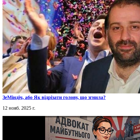
​ЗеМіндіч, або Як відрізати голову, що згнила?
12 нояб. 2025 г.