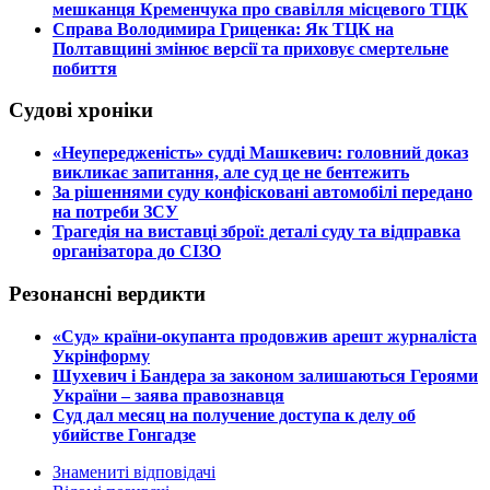
мешканця Кременчука про свавілля місцевого ТЦК
​Справа Володимира Гриценка: Як ТЦК на
Полтавщині змінює версії та приховує смертельне
побиття
Судові хроніки
​«Неупередженість» судді Машкевич: головний доказ
викликає запитання, але суд це не бентежить
​За рішеннями суду конфісковані автомобілі передано
на потреби ЗСУ
​Трагедія на виставці зброї: деталі суду та відправка
організатора до СІЗО
Резонансні вердикти
​«Суд» країни-окупанта продовжив арешт журналіста
Укрінформу
Шухевич і Бандера за законом залишаються Героями
України – заява правознавця
Суд дал месяц на получение доступа к делу об
убийстве Гонгадзе
Знамениті відповідачі