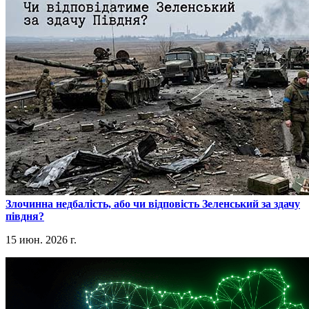
​Злочинна недбалість, або чи відповість Зеленський за здачу
півдня?
15 июн. 2026 г.