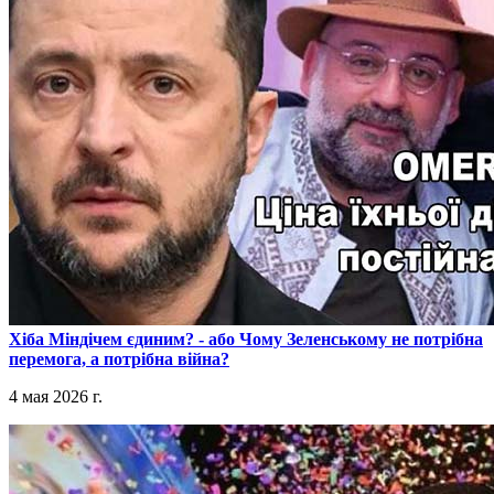
​Хіба Міндічем єдиним? - або Чому Зеленському не потрібна
перемога, а потрібна війна?
4 мая 2026 г.