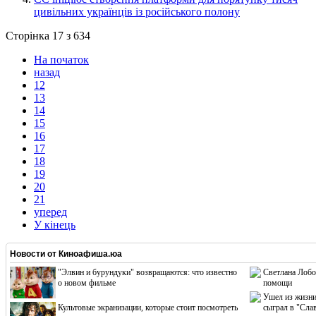
цивільних українців із російського полону
Сторінка 17 з 634
На початок
назад
12
13
14
15
16
17
18
19
20
21
уперед
У кінець
Новости от
Киноафиша.юа
"Элвин и бурундуки" возвращаются: что известно
Светлана Лобо
о новом фильме
помощи
Ушел из жизни
Культовые экранизации, которые стоит посмотреть
сыграл в "Сла