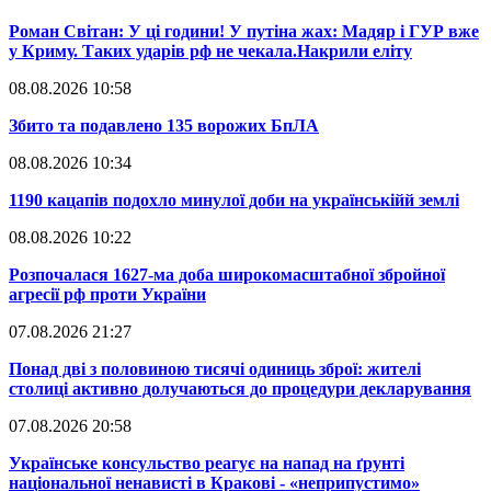
​Роман Світан: У ці години! У путіна жах: Мадяр і ГУР вже
у Криму. Таких ударів рф не чекала.Накрили еліту
08.08.2026 10:58
​Збито та подавлено 135 ворожих БпЛА
08.08.2026 10:34
​1190 кацапів подохло минулої доби на українськійй землі
08.08.2026 10:22
​Розпочалася 1627-ма доба широкомасштабної збройної
агресії рф проти України
07.08.2026 21:27
​Понад дві з половиною тисячі одиниць зброї: жителі
столиці активно долучаються до процедури декларування
07.08.2026 20:58
​Українське консульство реагує на напад на ґрунті
національної ненависті в Кракові - «неприпустимо»