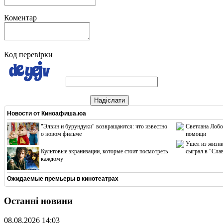
Коментар
Код перевірки
Надіслати
Новости от
Киноафиша.юа
"Элвин и бурундуки" возвращаются: что известно
Светлана Лобо
о новом фильме
помощи
Ушел из жизни
Культовые экранизации, которые стоит посмотреть
сыграл в "Сла
каждому
Ожидаемые премьеры в кинотеатрах
Останні новини
08.08.2026 14:03