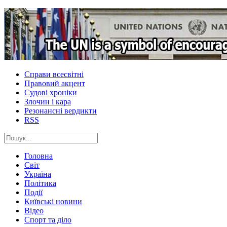
Справи всесвітні
Правовий акцент
Судові хроніки
Злочин і кара
Резонансні вердикти
RSS
Головна
Світ
Україна
Політика
Події
Київські новини
Відео
Спорт та діло