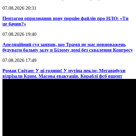
07.08.2026 20:31
​Пентагон оприлюднив нову порцію файлів про НЛО: «Ти
це бачив?»
07.08.2026 19:40
​Апеляційний суд заявив, що Трамп не має повноважень
будувати бальну залу в Білому домі без схвалення Конгресу
07.08.2026 17:49
​Роман Світан: У ці години! У путіна пекло: Мегавибухи
відрізали Крим. Масова евакуація. Кораблі фсб вщент