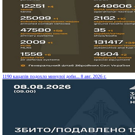
​1190 кацапів подохло минулої доби...
8 авг. 2026 г.