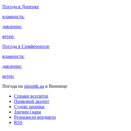
Погода в
Донецке
влажность:
давление:
ветер:
Погода в
Симферополе
влажность:
давление:
ветер:
Погода на
sinoptik.ua
в Виннице
Справи всесвітні
Правовий акцент
Судові хроніки
Злочин і кара
Резонансні вердикти
RSS