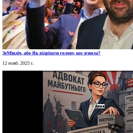
​ЗеМіндіч, або Як відрізати голову, що згнила?
12 нояб. 2025 г.