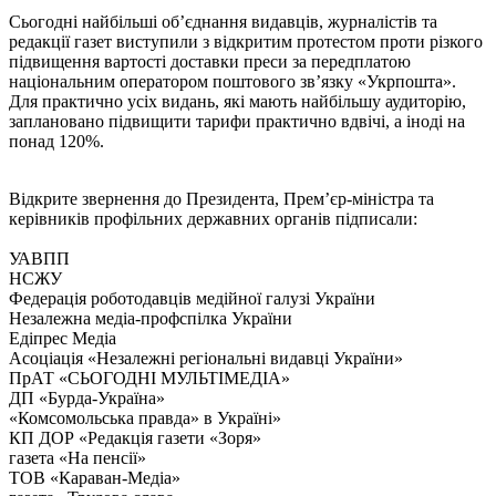
Сьогодні найбільші об’єднання видавців, журналістів та
редакції газет виступили з відкритим протестом проти різкого
підвищення вартості доставки преси за передплатою
національним оператором поштового зв’язку «Укрпошта».
Для практично усіх видань, які мають найбільшу аудиторію,
заплановано підвищити тарифи практично вдвічі, а іноді на
понад 120%.
Відкрите звернення до Президента, Прем’єр-міністра та
керівників профільних державних органів підписали:
УАВПП
НСЖУ
Федерація роботодавців медійної галузі України
Незалежна медіа-профспілка України
Едiпрес Медiа
Асоціація «Незалежні регіональні видавці України»
ПрАТ «СЬОГОДНІ МУЛЬТІМЕДІА»
ДП «Бурда-Україна»
«Комсомольська правда» в Україні»
КП ДОР «Редакція газети «Зоря»
газета «На пенсії»
ТОВ «Караван-Медіа»