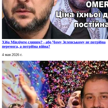
​Хіба Міндічем єдиним? - або Чому Зеленському не потрібна
перемога, а потрібна війна?
4 мая 2026 г.