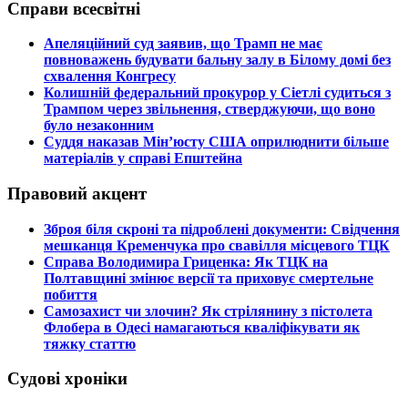
Справи всесвітні
​Апеляційний суд заявив, що Трамп не має
повноважень будувати бальну залу в Білому домі без
схвалення Конгресу
​Колишній федеральний прокурор у Сіетлі судиться з
Трампом через звільнення, стверджуючи, що воно
було незаконним
​Суддя наказав Мін’юсту США оприлюднити більше
матеріалів у справі Епштейна
Правовий акцент
​Зброя біля скроні та підроблені документи: Свідчення
мешканця Кременчука про свавілля місцевого ТЦК
​Справа Володимира Гриценка: Як ТЦК на
Полтавщині змінює версії та приховує смертельне
побиття
​Самозахист чи злочин? Як стрілянину з пістолета
Флобера в Одесі намагаються кваліфікувати як
тяжку статтю
Судові хроніки