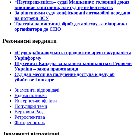
​«Неупередженість» судді Машкевич: головний доказ
викликає запитання, але суд це не бентежить
​За рішеннями суду конфісковані автомобілі передано
на потреби ЗСУ
​Трагедія на виставці зброї: деталі суду та відправка
організатора до СІЗО
Резонансні вердикти
​«Суд» країни-окупанта продовжив арешт журналіста
Укрінформу
Шухевич і Бандера за законом залишаються Героями
України – заява правознавця
Суд дал месяц на получение доступа к делу об
убийстве Гонгадзе
Знамениті відповідачі
Відомі позивачі
Интернет-конфлікти
Популярні теми
Верховна Рада
Ретроспектива
Фоторепортаж
Знамениті відповідачі