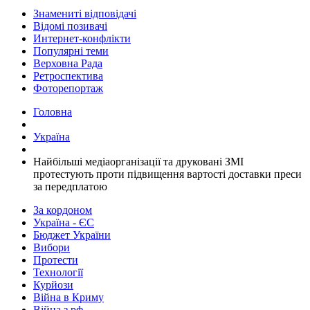
Знамениті відповідачі
Відомі позивачі
Интернет-конфлікти
Популярні теми
Верховна Рада
Ретроспектива
Фоторепортаж
Головна
Україна
Найбільші медіаорганізації та друковані ЗМІ
протестують проти підвищення вартості доставки преси
за передплатою
За кордоном
Україна - ЄС
Бюджет України
Вибори
Протести
Технології
Курйози
Війна в Криму
Війна з рф