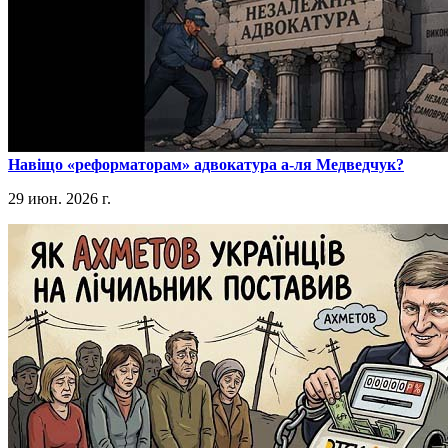
​Навіщо «реформаторам» адвокатура а-ля Медведчук?
29 июн. 2026 г.