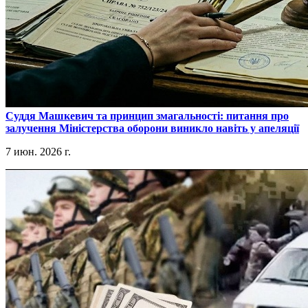
​Суддя Машкевич та принцип змагальності: питання про
залучення Міністерства оборони виникло навіть у апеляції
7 июн. 2026 г.