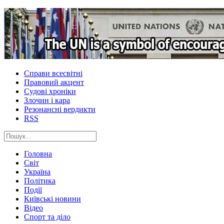
Справи всесвітні
Правовий акцент
Судові хроніки
Злочин і кара
Резонансні вердикти
RSS
Головна
Світ
Україна
Політика
Події
Київські новини
Відео
Спорт та діло