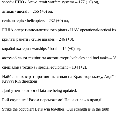
засоби ППО / Anti-aircraft warfare systems ‒ 177 (+0) од,
літаків / aircraft – 266 (+0) од,
гелікоптерів / helicopters – 232 (+0) од,
БПЛА оперативно-тактичного рівня / UAV operational-tactical lev
крилаті ракети / cruise missiles ‒ 246 (+0),
кораблі /катери / warships / boats ‒ 15 (+0) од,
автомобільної техніки та автоцистерн/ vehicles and fuel tanks – 3
спеціальна техніка / special equipment ‒ 134 (+2).
Найбільших втрат противник зазнав на Краматорському, Авдіївськом
Kryvyi Rih directions.
Дані уточнюються / Data are being updated.
Бий окупанта! Разом переможемо! Наша сила - в правді!
Strike the occupier! Let's win together! Our strength is in the truth!