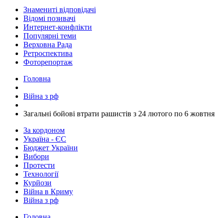
Знамениті відповідачі
Відомі позивачі
Интернет-конфлікти
Популярні теми
Верховна Рада
Ретроспектива
Фоторепортаж
Головна
Війна з рф
​Загальні бойові втрати рашистів з 24 лютого по 6 жовтня
За кордоном
Україна - ЄС
Бюджет України
Вибори
Протести
Технології
Курйози
Війна в Криму
Війна з рф
Головна