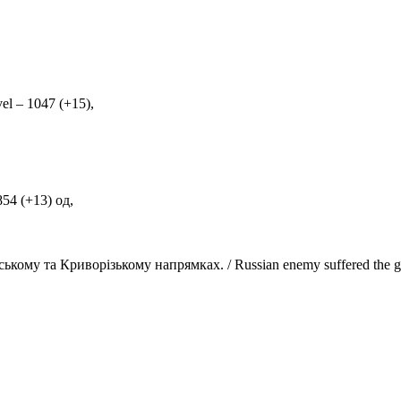
el – 1047 (+15),
854 (+13) од,
у та Криворізькому напрямках. / Russian enemy suffered the greate