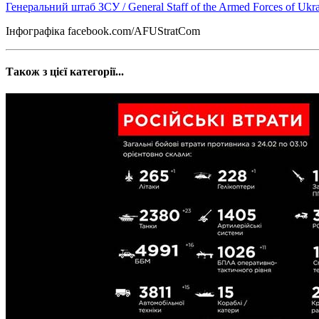
Генеральний штаб ЗСУ / General Staff of the Armed Forces of Ukr
Інфографіка facebook.com/AFUStratCom
Також з цієї категорії...