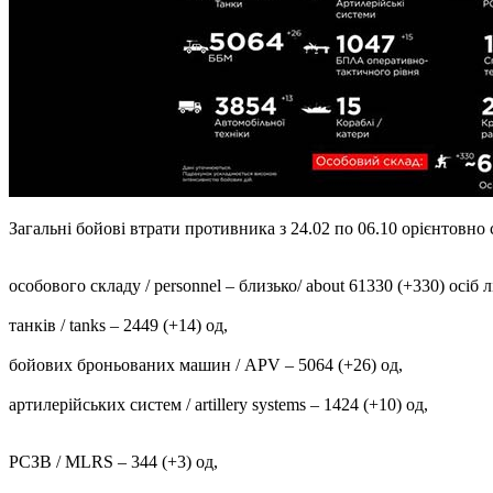
Загальні бойові втрати противника з 24.02 по 06.10 орієнтовно скл
особового складу / personnel ‒ близько/ about 61330 (+330) осіб лі
танків / tanks ‒ 2449 (+14) од,
бойових броньованих машин / APV ‒ 5064 (+26) од,
артилерійських систем / artillery systems – 1424 (+10) од,
РСЗВ / MLRS – 344 (+3) од,