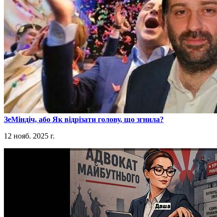
​ЗеМіндіч, або Як відрізати голову, що згнила?
12 нояб. 2025 г.