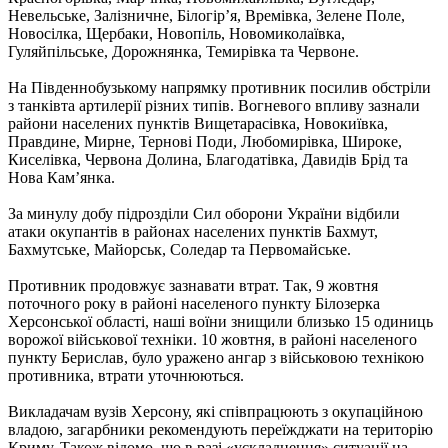
Невельське, Залізничне, Білогірʼя, Времівка, Зелене Поле,
Новосілка, Щербаки, Новопіль, Новомиколаївка,
Гуляйпільське, Дорожнянка, Темирівка та Червоне.
На Південнобузькому напрямку противник посилив обстріли
з танківта артилерії різних типів. Вогневого впливу зазнали
райони населених пунктів Вищетарасівка, Новокиївка,
Правдине, Мирне, Тернові Поди, Любомирівка, Широке,
Киселівка, Червона Долина, Благодатівка, Давидів Брід та
Нова Кам’янка.
За минулу добу підрозділи Сил оборони України відбили
атаки окупантів в районах населених пунктів Бахмут,
Бахмутське, Майорськ, Соледар та Первомайське.
Противник продовжує зазнавати втрат. Так, 9 жовтня
поточного року в районі населеного пункту Білозерка
Херсонської області, наші воїни знищили близько 15 одиниць
ворожої військової техніки. 10 жовтня, в районі населеного
пункту Берислав, було уражено ангар з військовою технікою
противника, втрати уточнюються.
Викладачам вузів Херсону, які співпрацюють з окупаційною
владою, загарбники рекомендують переїжджати на територію
Криму. Також відомо, що в разі «ускладнення» ситуації на