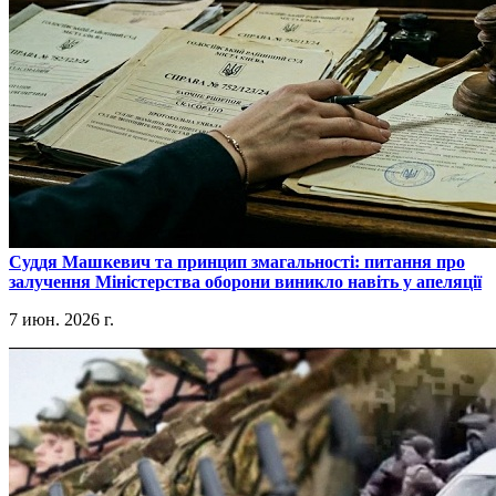
​Суддя Машкевич та принцип змагальності: питання про
залучення Міністерства оборони виникло навіть у апеляції
7 июн. 2026 г.