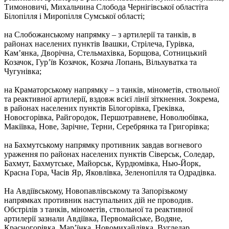
Тимоновичі, Михальчина Слобода Чернігівської областіта
Білопілля і Миропілля Сумської області;
на Слобожанському напрямку – з артилерії та танків, в
районах населених пунктів Івашки, Стрілеча, Гурівка,
Кам’янка, Дворічна, Стельмахівка, Борщова, Сотницький
Козачок, Гур’їв Козачок, Козача Лопань, Вільхуватка та
Чугунівка;
на Краматорському напрямку – з танків, мінометів, ствольної
та реактивної артилерії, вздовж всієї лінії зіткнення. Зокрема,
в районах населених пунктів Білогорівка, Греківка,
Новоєгорівка, Райгородок, Першотравневе, Новолюбівка,
Макіївка, Нове, Зарічне, Терни, Серебрянка та Григорівка;
на Бахмутському напрямку противник завдав вогневого
ураження по районах населених пунктів Сіверськ, Соледар,
Бахмут, Бахмутське, Майорськ, Курдюмівка, Нью-Йорк,
Красна Гора, Часів Яр, Яковлівка, Зеленопілля та Одрадівка.
На Авдіївському, Новопавлівському та Запорізькому
напрямках противник наступальних дій не проводив.
Обстрілів з танків, мінометів, ствольної та реактивної
артилерії зазнали Авдіївка, Первомайське, Водяне,
Красногорівка, Мар’їнка, Новомихайлівка, Вугледар,