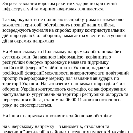
Загроза завдання ворогом ракетних ударів по критичній
інфраструктурі та мирних кварталах залишається.
Також, окупанти не полишають спроб утримати тимчасово
захоплені території, обстрілюють позиції наших військ,
зосереджують зусилля на спробах зриву контрнаступальних
дій підрозділів Сил оборони, намагаються вести наступальні
дії на окремих напрямках.
На Волинському та Поліському напрямках обстановка без
суттєвих змін. За наявною інформацією, керівництво
республіки білорусь продовжує надавати підтримку
російській федерації у війні проти України, надаючи
російській федерації можливості використовувати повітряний
простір та аеродромну мережу для завдання авіаударів по
території України. На зазначених напрямках підрозділи Сил
оборони України контролюють ситуацію, ознак формування
наступальних угруповань на території республіки білорусь та
пересування військ, станом на 06.00 11 жовтня поточного
року, не спостерігається.
На інших напрямках противник здійснював обстріли:
на Сіверському напрямку – з мінометів, ствольної та
реактивної артилерії, в районах населених пунктів Янжулівка,