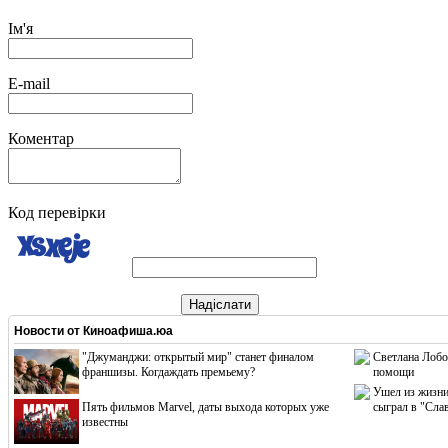
Ім'я
E-mail
Коментар
Код перевірки
Надіслати
Новости от
Киноафиша.юа
"Джуманджи: открытый мир" станет финалом
Светлана Лобо
франшизы. Когдаждать премьему?
помощи
Ушел из жизни
Пять фильмов Marvel, даты выхода которых уже
сыграл в "Сла
известны