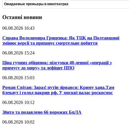
Ожидаемые премьеры в кинотеатрах
Останні новини
06.08.2026 16:43
​Справа Володимира Гриценка: Як ТЦК на Полтавщині
змінює версії та приховує смертельне побиття
06.08.2026 15:24
​Ціна гучних обіцянок: підсумки 40-денної «операції з
примусу до миру» та дефіцит ППО
06.08.2026 15:03
​Роман Світан: Зараз! путін зірвався: Криму хана.Там
блекаут і голод накрив рф. У москві палає роскосмос
06.08.2026 10:12
​Збито та подавлено 66 ворожих БпЛА
06.08.2026 10:02