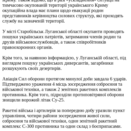
тимчасово окупованій території українського Криму
окупаційна влада має плани щодо евакуації родин
представників керівництва силових структур, які проходять
службу на зазначеній території.
У місті Старобільськ Луганської області окупанти проводять
пошуки українських патріотів, затримання членів родин та
друзів військовослужбовців, а також співробітників
правоохоронних органів.
Крім того, за наявною інформацією, у Луганській області, під
виглядом пошуку українських диверсантів, загарбники
розшукують своїх дезертирів.
Авіація Сил оборони протягом минулої доби завдала 6 ударів.
Підтверджено ураження 4 місць зосередження озброєння та
військової техніки, а також 2 зенітних ракетних комплексів
противника. Крім того, підрозділи протиповітряної оборони
знищили ворожий літак Су-25.
Ракетні війська і артилерія за попередню добу уразили пункт
управління, чотири райони зосередження живої сили,
озброєння та військової техніки, один зенітний ракетний
комплекс С-300 противника та один склад з боєприпасами.