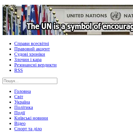
Справи всесвітні
Правовий акцент
Судові хроніки
Злочин і кара
Резонансні вердикти
RSS
Головна
Світ
Україна
Політика
Події
Київські новини
Відео
Спорт та діло