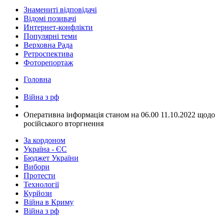
Знамениті відповідачі
Відомі позивачі
Интернет-конфлікти
Популярні теми
Верховна Рада
Ретроспектива
Фоторепортаж
Головна
Війна з рф
​Оперативна інформація станом на 06.00 11.10.2022 щодо
російського вторгнення
За кордоном
Україна - ЄС
Бюджет України
Вибори
Протести
Технології
Курйози
Війна в Криму
Війна з рф