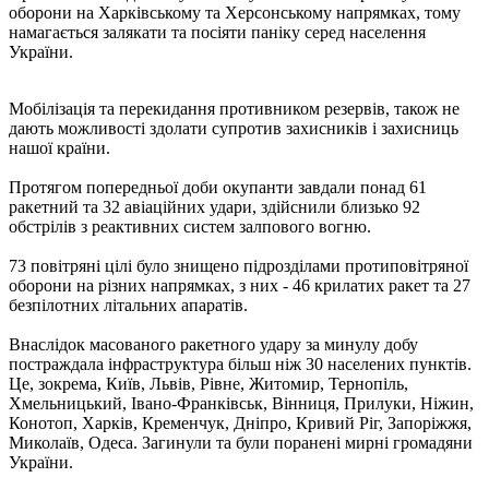
оборони на Харківському та Херсонському напрямках, тому
намагається залякати та посіяти паніку серед населення
України.
Мобілізація та перекидання противником резервів, також не
дають можливості здолати супротив захисників і захисниць
нашої країни.
Протягом попередньої доби окупанти завдали понад 61
ракетний та 32 авіаційних удари, здійснили близько 92
обстрілів з реактивних систем залпового вогню.
73 повітряні цілі було знищено підрозділами протиповітряної
оборони на різних напрямках, з них - 46 крилатих ракет та 27
безпілотних літальних апаратів.
Внаслідок масованого ракетного удару за минулу добу
постраждала інфраструктура більш ніж 30 населених пунктів.
Це, зокрема, Київ, Львів, Рівне, Житомир, Тернопіль,
Хмельницький, Івано-Франківськ, Вінниця, Прилуки, Ніжин,
Конотоп, Харків, Кременчук, Дніпро, Кривий Ріг, Запоріжжя,
Миколаїв, Одеса. Загинули та були поранені мирні громадяни
України.