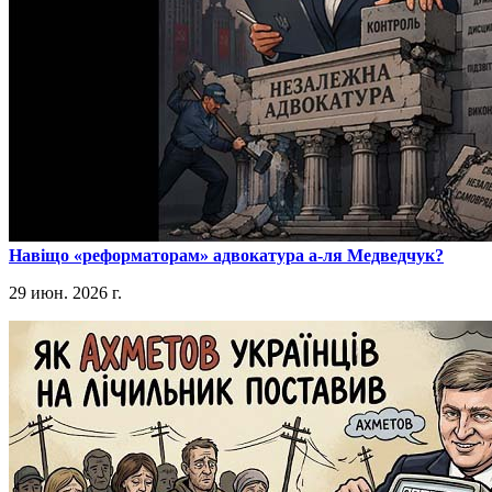
​Навіщо «реформаторам» адвокатура а-ля Медведчук?
29 июн. 2026 г.