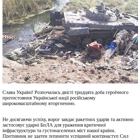
Слава Україні! Розпочалась двісті тридцята доба героїчного
протистояння Української нації російському
широкомасштабному вторгненню.
Не досягаючи успіху, ворог завдає ракетних ударів та активно
застосовує ударні БпЛА для ураження критичної
інфраструктури та густонаселених міст нашої країни.
Противник не здатен зупинити успішний контрнаступ Сил