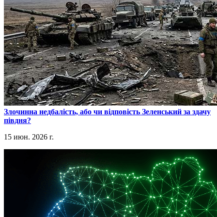
​Злочинна недбалість, або чи відповість Зеленський за здачу
півдня?
15 июн. 2026 г.