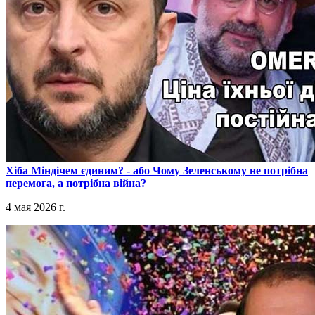
​Хіба Міндічем єдиним? - або Чому Зеленському не потрібна
перемога, а потрібна війна?
4 мая 2026 г.