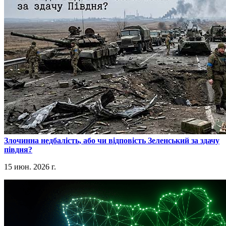
​Злочинна недбалість, або чи відповість Зеленський за здачу
півдня?
15 июн. 2026 г.