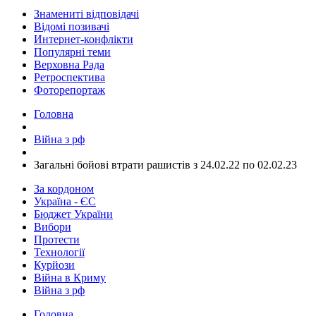
Знамениті відповідачі
Відомі позивачі
Интернет-конфлікти
Популярні теми
Верховна Рада
Ретроспектива
Фоторепортаж
Головна
Війна з рф
​Загальні бойові втрати рашистів з 24.02.22 по 02.02.23
За кордоном
Україна - ЄС
Бюджет України
Вибори
Протести
Технології
Курйози
Війна в Криму
Війна з рф
Головна