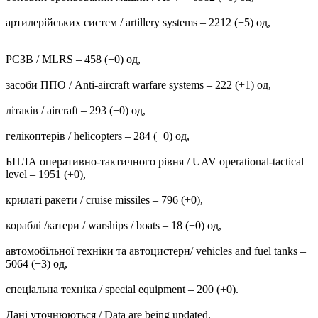
артилерійських систем / artillery systems – 2212 (+5) од,
РСЗВ / MLRS – 458 (+0) од,
засоби ППО / Anti-aircraft warfare systems ‒ 222 (+1) од,
літаків / aircraft – 293 (+0) од,
гелікоптерів / helicopters – 284 (+0) од,
БПЛА оперативно-тактичного рівня / UAV operational-tactical
level – 1951 (+0),
крилаті ракети / cruise missiles ‒ 796 (+0),
кораблі /катери / warships / boats ‒ 18 (+0) од,
автомобільної техніки та автоцистерн/ vehicles and fuel tanks –
5064 (+3) од,
спеціальна техніка / special equipment ‒ 200 (+0).
Дані уточнюються / Data are being updated.