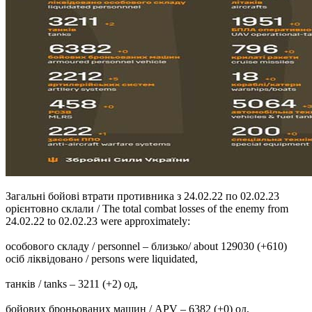
Загальні бойові втрати противника з 24.02.22 по 02.02.23
орієнтовно склали / The total combat losses of the enemy from
24.02.22 to 02.02.23 were approximately:
особового складу / personnel ‒ близько/ about 129030 (+610)
осіб ліквідовано / persons were liquidated,
танків / tanks ‒ 3211 (+2) од,
бойових броньованих машин / APV ‒ 6382 (+0) од,