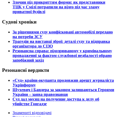
​Злочин під прикриттям форми: як представники
ТЦК у Смілі потрапили на відео під час зламу
приватної будівлі
Судові хроніки
​За рішеннями суду конфісковані автомобілі передано
на потреби ЗСУ
​Трагедія на виставці зброї: деталі суду та відправка
організатора до СІЗО
​Резонансна справа: підозрюваному у кримінальному
провадженні за фактом службової недбалості обрано
запобіжний захід
Резонансні вердикти
​«Суд» країни-окупанта продовжив арешт журналіста
Укрінформу
Шухевич і Бандера за законом залишаються Героями
України – заява правознавця
Суд дал месяц на получение доступа к делу об
убийстве Гонгадзе
Знамениті відповідачі