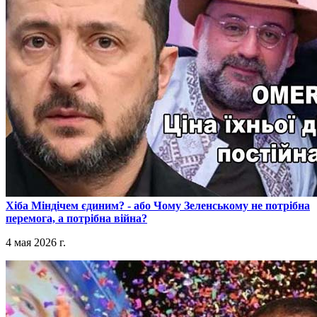
​Хіба Міндічем єдиним? - або Чому Зеленському не потрібна
перемога, а потрібна війна?
4 мая 2026 г.