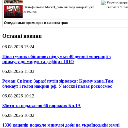
Ушел из жизни
Пять фильмов Marvel, даты выхода которых уже
сыграл в "Сла
известны
Ожидаемые премьеры в кинотеатрах
Останні новини
06.08.2026 15:24
​Ціна гучних обіцянок: підсумки 40-денної «операції з
примусу до миру» та дефіцит ППО
06.08.2026 15:03
​Роман Світан: Зараз! путін зірвався: Криму хана.Там
блекаут і голод накрив рф. У москві палає роскосмос
06.08.2026 10:12
​Збито та подавлено 66 ворожих БпЛА
06.08.2026 10:02
​1330 кацапів подохло минулої доби на українсській землі