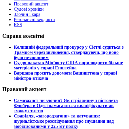
Правовий акцент
Судові хроніки
Злочин і кара
Резонансні вердикти
RSS
Справи всесвітні
​Колишній федеральний прокурор у Сіетлі судиться з
Трампом через звільнення, стверджуючи, що воно
було незаконним
​Суддя наказав Мін’юсту США оприлюднити більше
матеріалів у справі Епштейна
​Варшава просить допомоги Вашингтона у справі
міністра-втікача
Правовий акцент
​Самозахист чи злочин? Як стрілянину з пістолета
Флобера в Одесі намагаються кваліфікувати як
тяжку статтю
​Свавілля, «загородзагони» та катування:
журналістське розслідування про знущання над
мобілізованими у 225-му полку