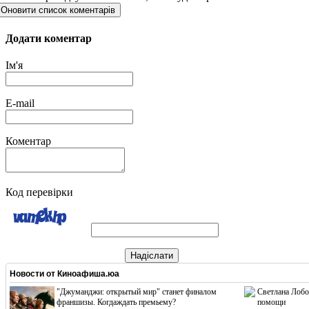
Оновити список коментарів
Додати коментар
Ім'я
E-mail
Коментар
Код перевірки
Надіслати
Новости от
Киноафиша.юа
"Джуманджи: открытый мир" станет финалом
Светлана Лобо
франшизы. Когдаждать премьему?
помощи