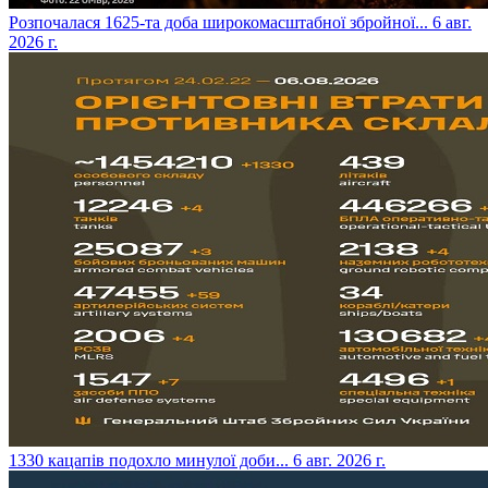
​Розпочалася 1625-та доба широкомасштабної збройної...
6 авг.
2026 г.
​1330 кацапів подохло минулої доби...
6 авг. 2026 г.