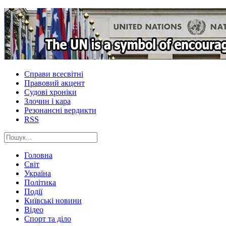
Справи всесвітні
Правовий акцент
Судові хроніки
Злочин і кара
Резонансні вердикти
RSS
Головна
Світ
Україна
Політика
Події
Київські новини
Відео
Спорт та діло