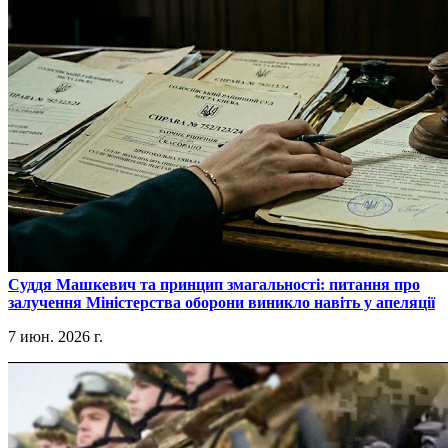
​Суддя Машкевич та принцип змагальності: питання про
залучення Міністерства оборони виникло навіть у апеляції
7 июн. 2026 г.