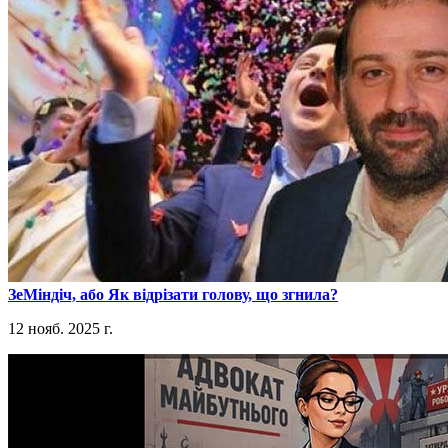
​ЗеМіндіч, або Як відрізати голову, що згнила?
12 нояб. 2025 г.