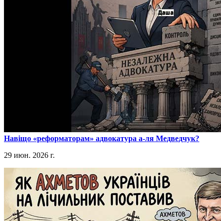
​Навіщо «реформаторам» адвокатура а-ля Медведчук?
29 июн. 2026 г.