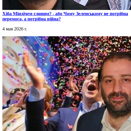
​Хіба Міндічем єдиним? - або Чому Зеленському не потрібна
перемога, а потрібна війна?
4 мая 2026 г.