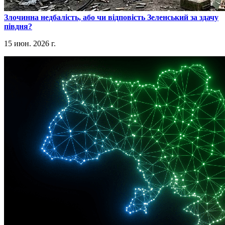
​Злочинна недбалість, або чи відповість Зеленський за здачу
півдня?
15 июн. 2026 г.