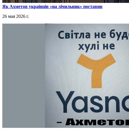
​Як Ахметов українців «на лічильник» поставив
26 мая 2026 г.