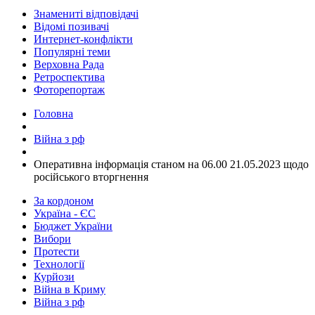
Знамениті відповідачі
Відомі позивачі
Интернет-конфлікти
Популярні теми
Верховна Рада
Ретроспектива
Фоторепортаж
Головна
Війна з рф
​Оперативна інформація станом на 06.00 21.05.2023 щодо
російського вторгнення
За кордоном
Україна - ЄС
Бюджет України
Вибори
Протести
Технології
Курйози
Війна в Криму
Війна з рф