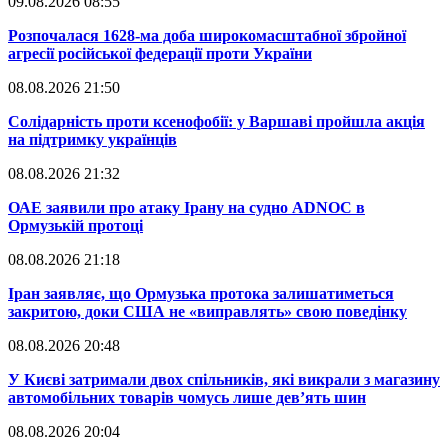
09.08.2026 08:55
​Розпочалася 1628-ма доба широкомасштабної збройної
агресії російської федерації проти України
08.08.2026 21:50
​Солідарність проти ксенофобії: у Варшаві пройшла акція
на підтримку українців
08.08.2026 21:32
​ОАЕ заявили про атаку Ірану на судно ADNOC в
Ормузькій протоці
08.08.2026 21:18
​Іран заявляє, що Ормузька протока залишатиметься
закритою, доки США не «виправлять» свою поведінку
08.08.2026 20:48
​У Києві затримали двох спільників, які викрали з магазину
автомобільних товарів чомусь лише дев’ять шин
08.08.2026 20:04