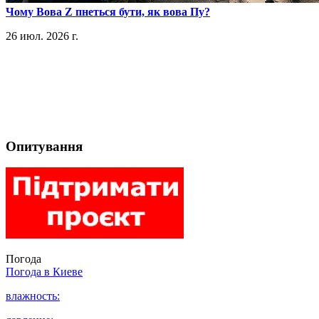
​Чому Вова Z пнеться бути, як вова Пу?
26 июл. 2026 г.
Опитування
Погода
Погода в
Киеве
влажность: