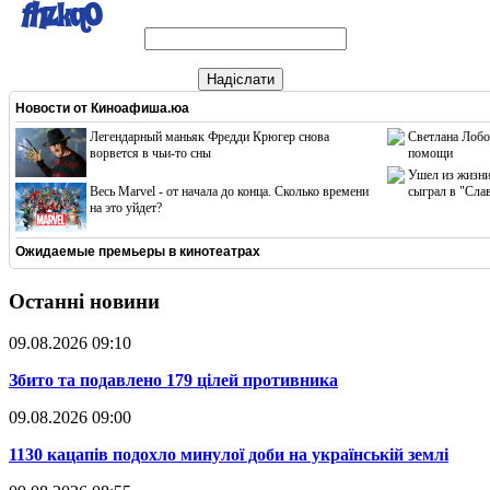
Надіслати
Новости от
Киноафиша.юа
Легендарный маньяк Фредди Крюгер снова
Светлана Лобо
ворвется в чьи-то сны
помощи
Ушел из жизни
Весь Marvel - от начала до конца. Сколько времени
сыграл в "Сла
на это уйдет?
Ожидаемые премьеры в кинотеатрах
Останні новини
09.08.2026 09:10
​Збито та подавлено 179 цілей противника
09.08.2026 09:00
​1130 кацапів подохло минулої доби на українській землі