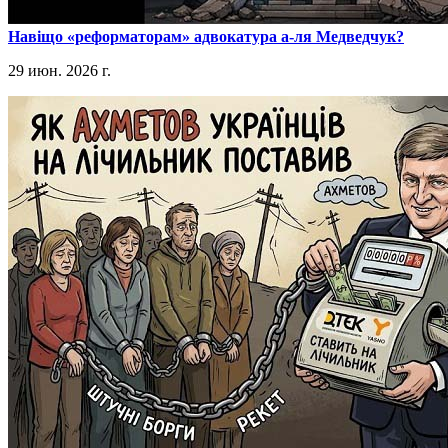
​Навіщо «реформаторам» адвокатура а-ля Медведчук?
29 июн. 2026 г.