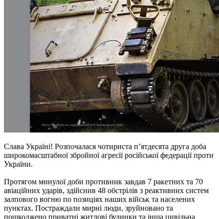
Слава Україні! Розпочалася чотириста п’ятдесята друга доба
широкомасштабної збройної агресії російської федерації проти
України.
Протягом минулої доби противник завдав 7 ракетних та 70
авіаційних ударів, здійснив 48 обстрілів з реактивних систем
залпового вогню по позиціях наших військ та населених
пунктах. Постраждали мирні люди, зруйновано та
пошкоджено приватні житлові будинки та інша цивільна