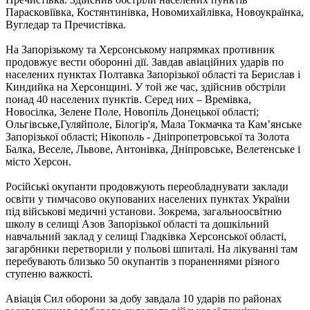
Парасковіївка, Костянтинівка, Новомихайлівка, Новоукраїнка,
Вугледар та Пречистівка.
На Запорізькому та Херсонському напрямках противник
продовжує вести оборонні дії. Завдав авіаційних ударів по
населених пунктах Полтавка Запорізької області та Берислав і
Киндийка на Херсонщині. У той же час, здійснив обстріли
понад 40 населених пунктів. Серед них – Времівка,
Новосілка, Зелене Поле, Новопіль Донецької області;
Ольгівське,Гуляйполе, Білогір'я, Мала Токмачка та Кам’янське
Запорізької області; Нікополь - Дніпропетровської та Золота
Балка, Веселе, Львове, Антонівка, Дніпровське, Велетенське і
місто Херсон.
Російські окупанти продовжують переобладнувати заклади
освіти у тимчасово окупованих населених пунктах України
під військові медичні установи. Зокрема, загальноосвітню
школу в селищі Азов Запорізької області та дошкільний
навчальний заклад у селищі Гладківка Херсонської області,
загарбники перетворили у польові шпиталі. На лікуванні там
перебувають близько 50 окупантів з пораненнями різного
ступеню важкості.
Авіація Сил оборони за добу завдала 10 ударів по районах