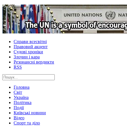
Справи всесвітні
Правовий акцент
Судові хроніки
Злочин і кара
Резонансні вердикти
RSS
Головна
Світ
Україна
Політика
Події
Київські новини
Відео
Спорт та діло