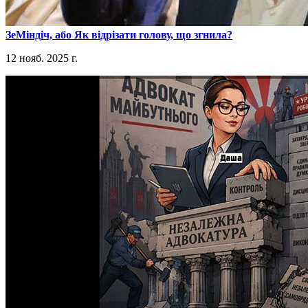
​ЗеМіндіч, або Як відрізати голову, що згнила?
12 нояб. 2025 г.