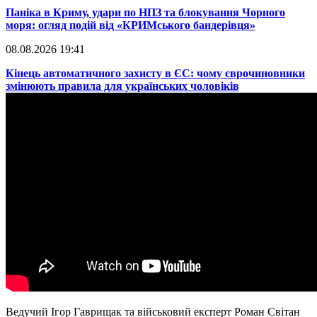
Паніка в Криму, удари по НПЗ та блокування Чорного
моря: огляд подій від «КРИМського бандерівця»
08.08.2026 19:41
​Кінець автоматичного захисту в ЄС: чому єврочиновники
змінюють правила для українських чоловіків
Ведучий Ігор Гаврищак та військовий експерт Роман Світан