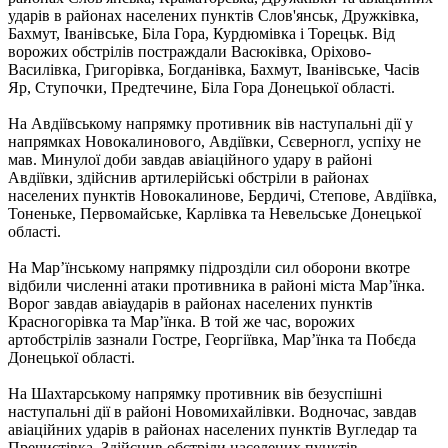
ударів в районах населених пунктів Слов'янськ, Дружківка,
Бахмут, Іванівське, Біла Гора, Курдюмівка і Торецьк. Від
ворожих обстрілів постраждали Васюківка, Оріхово-
Василівка, Григорівка, Богданівка, Бахмут, Іванівське, Часів
Яр, Ступочки, Предтечине, Біла Гора Донецької області.
На Авдіївському напрямку противник вів наступальні дії у
напрямках Новокалинового, Авдіївки, Сєверногл, успіху не
мав. Минулої доби завдав авіаційного удару в районі
Авдіївки, здійснив артилерійські обстріли в районах
населених пунктів Новокалинове, Бердичі, Степове, Авдіївка,
Тоненьке, Первомайське, Карлівка та Невельське Донецької
області.
На Мар’їнському напрямку підрозділи сил оборони вкотре
відбили численні атаки противника в районі міста Мар’їнка.
Ворог завдав авіаударів в районах населених пунктів
Красногорівка та Мар’їнка. В той же час, ворожих
артобстрілів зазнали Гостре, Георгіївка, Мар’їнка та Побєда
Донецької області.
На Шахтарському напрямку противник вів безуспішні
наступальні дії в районі Новомихайлівки. Водночас, завдав
авіаційних ударів в районах населених пунктів Вугледар та
Пречистівка. Здійснив обстріли населених пунктів