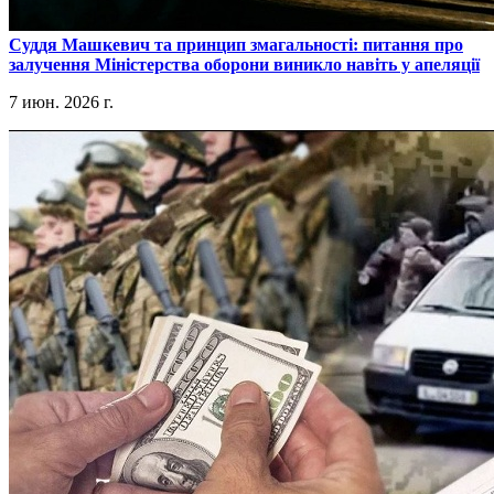
​Суддя Машкевич та принцип змагальності: питання про
залучення Міністерства оборони виникло навіть у апеляції
7 июн. 2026 г.