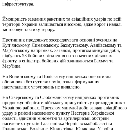
інфраструктура.
Ймовірність завдання ракетних та авіаційних ударів по всій
території України залишається високою, адже ворог і надалі
застосовує тактику терору.
Противник продовжує зосереджувати основні зусилля на
Куп’янському, Лиманському, Бахмутському, Авдіївському та
Мар’їнському напрямках. Загалом, протягом минулої доби,
відбулось 53 бойових зіткнення на зазначених ділянках
фронту, в епіцентрі бойових дій залишаються Бахмут та
Мар’їнка.
На Волинському та Поліському напрямках оперативна
обстановка без суттєвих змін, ознак формування
наступальних угруповань не виявлено.
На Сіверському та Слобожанському напрямках противник
продовжує зберігати військову присутність у прикордонних з
Україною районах. Протягом минулої доби завдав авіаційного
удару в районі населеного пункту Нестерне Харківської
області, здійснив мінометні та артилерійські обстріли
населених пунктів Галаганівка Чернігівської області та
Голишівське, Волфине, Кіндратівка, Юнаківка, Угроїди