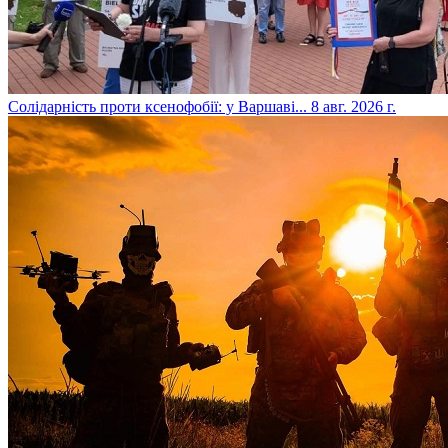
​Солідарність проти ксенофобії: у Варшаві...
8 авг. 2026 г.