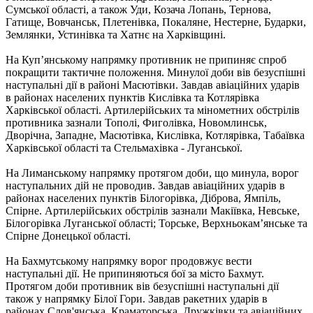
Сумської області, а також Уди, Козача Лопань, Тернова,
Гатище, Вовчанськ, Плетенівка, Покаляне, Нестерне, Бударки,
Землянки, Устинівка та Хатнє на Харківщині.
На Куп’янському напрямку противник не припиняє спроб
покращити тактичне положення. Минулої доби вів безуспішні
наступальні дії в районі Масютівки. Завдав авіаційних ударів
в районах населених пунктів Кислівка та Котлярівка
Харківської області. Артилерійських та мінометних обстрілів
противника зазнали Тополі, Фиголівка, Новомлинськ,
Дворічна, Западне, Масютівка, Кислівка, Котлярівка, Табаївка
Харківської області та Стельмахівка - Луганської.
На Лиманському напрямку протягом доби, що минула, ворог
наступальних дій не проводив. Завдав авіаційних ударів в
районах населених пунктів Білогорівка, Діброва, Ямпіль,
Спірне. Артилерійських обстрілів зазнали Макіївка, Невське,
Білогорівка Луганської області; Торське, Верхньокам’янське та
Спірне Донецької області.
На Бахмутському напрямку ворог продовжує вести
наступальні дії. Не припиняються бої за місто Бахмут.
Протягом доби противник вів безуспішні наступальні дії
також у напрямку Білої Гори. Завдав ракетних ударів в
районах Слов'янська, Краматорська, Дружківки та авіаційних