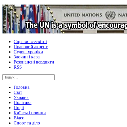
Справи всесвітні
Правовий акцент
Судові хроніки
Злочин і кара
Резонансні вердикти
RSS
Головна
Світ
Україна
Політика
Події
Київські новини
Відео
Спорт та діло