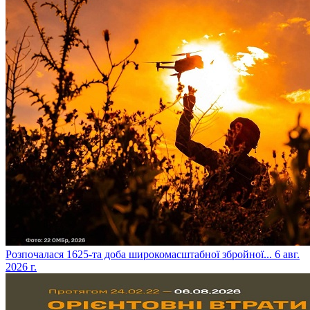
​Розпочалася 1625-та доба широкомасштабної збройної...
6 авг.
2026 г.