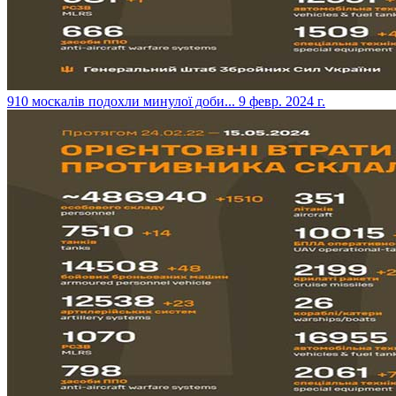
​910 москалів подохли минулої доби...
9 февр. 2024 г.