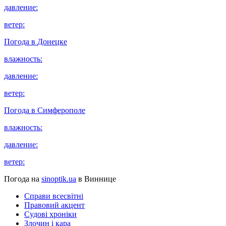
давление:
ветер:
Погода в
Донецке
влажность:
давление:
ветер:
Погода в
Симферополе
влажность:
давление:
ветер:
Погода на
sinoptik.ua
в Виннице
Справи всесвітні
Правовий акцент
Судові хроніки
Злочин і кара