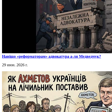
​Навіщо «реформаторам» адвокатура а-ля Медведчук?
29 июн. 2026 г.