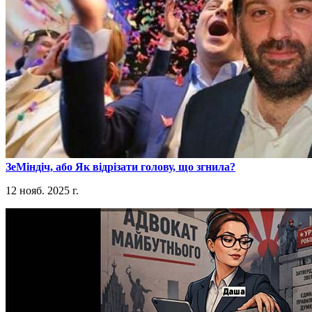
​ЗеМіндіч, або Як відрізати голову, що згнила?
12 нояб. 2025 г.