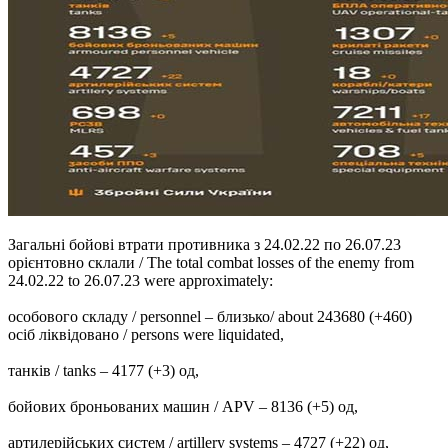
Загальні бойові втрати противника з 24.02.22 по 26.07.23
орієнтовно склали / The total combat losses of the enemy from
24.02.22 to 26.07.23 were approximately:
особового складу / personnel ‒ близько/ about 243680 (+460)
осіб ліквідовано / persons were liquidated,
танків / tanks ‒ 4177 (+3) од,
бойових броньованих машин / APV ‒ 8136 (+5) од,
артилерійських систем / artillery systems – 4727 (+22) од,