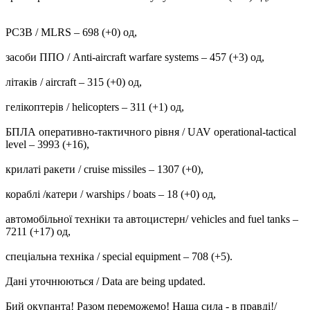
РСЗВ / MLRS – 698 (+0) од,
засоби ППО / Anti-aircraft warfare systems ‒ 457 (+3) од,
літаків / aircraft – 315 (+0) од,
гелікоптерів / helicopters – 311 (+1) од,
БПЛА оперативно-тактичного рівня / UAV operational-tactical
level – 3993 (+16),
крилаті ракети / cruise missiles ‒ 1307 (+0),
кораблі /катери / warships / boats ‒ 18 (+0) од,
автомобільної техніки та автоцистерн/ vehicles and fuel tanks –
7211 (+17) од,
спеціальна техніка / special equipment ‒ 708 (+5).
Дані уточнюються / Data are being updated.
Бий окупанта! Разом переможемо! Наша сила - в правді!/