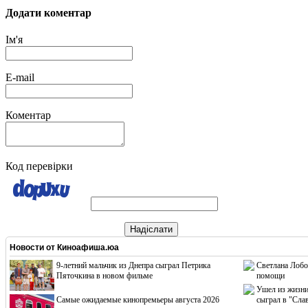
Додати коментар
Ім'я
E-mail
Коментар
Код перевірки
Надіслати
Новости от
Киноафиша.юа
9-летний мальчик из Днепра сыграл Петрика
Светлана Лобо
Пяточкина в новом фильме
помощи
Ушел из жизни
Cамые ожидаемые кинопремьеры августа 2026
сыграл в "Сла