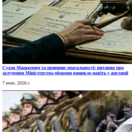
​Суддя Машкевич та принцип змагальності: питання про
залучення Міністерства оборони виникло навіть у апеляції
7 июн. 2026 г.