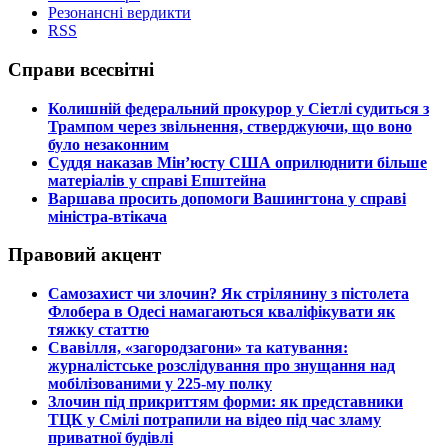
Резонансні вердикти
RSS
Справи всесвітні
​Колишній федеральний прокурор у Сіетлі судиться з
Трампом через звільнення, стверджуючи, що воно
було незаконним
​Суддя наказав Мін’юсту США оприлюднити більше
матеріалів у справі Епштейна
​Варшава просить допомоги Вашингтона у справі
міністра-втікача
Правовий акцент
​Самозахист чи злочин? Як стрілянину з пістолета
Флобера в Одесі намагаються кваліфікувати як
тяжку статтю
​Свавілля, «загородзагони» та катування:
журналістське розслідування про знущання над
мобілізованими у 225-му полку
​Злочин під прикриттям форми: як представники
ТЦК у Смілі потрапили на відео під час зламу
приватної будівлі