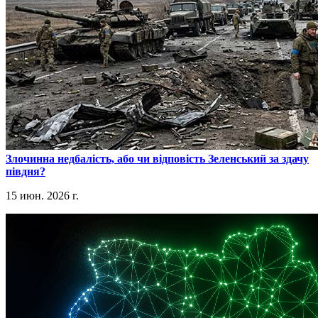
​Злочинна недбалість, або чи відповість Зеленський за здачу
півдня?
15 июн. 2026 г.