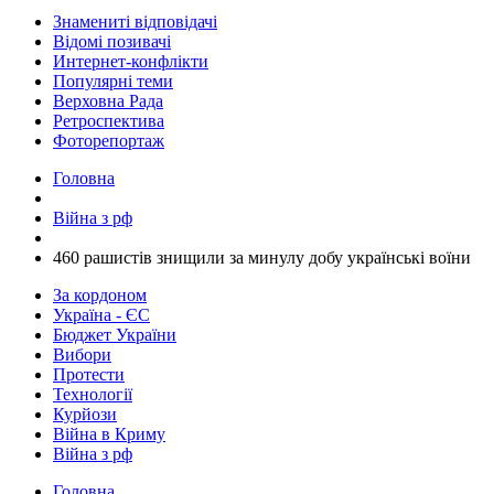
Знамениті відповідачі
Відомі позивачі
Интернет-конфлікти
Популярні теми
Верховна Рада
Ретроспектива
Фоторепортаж
Головна
Війна з рф
​460 рашистів знищили за минулу добу українські воїни
За кордоном
Україна - ЄС
Бюджет України
Вибори
Протести
Технології
Курйози
Війна в Криму
Війна з рф
Головна