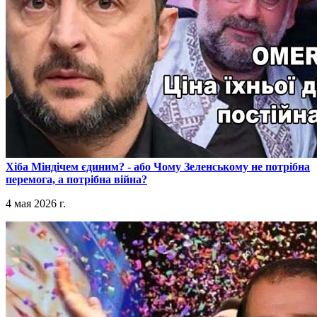
​Хіба Міндічем єдиним? - або Чому Зеленському не потрібна
перемога, а потрібна війна?
4 мая 2026 г.