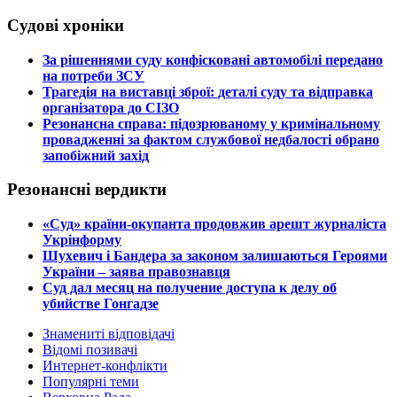
Судові хроніки
​За рішеннями суду конфісковані автомобілі передано
на потреби ЗСУ
​Трагедія на виставці зброї: деталі суду та відправка
організатора до СІЗО
​Резонансна справа: підозрюваному у кримінальному
провадженні за фактом службової недбалості обрано
запобіжний захід
Резонансні вердикти
​«Суд» країни-окупанта продовжив арешт журналіста
Укрінформу
Шухевич і Бандера за законом залишаються Героями
України – заява правознавця
Суд дал месяц на получение доступа к делу об
убийстве Гонгадзе
Знамениті відповідачі
Відомі позивачі
Интернет-конфлікти
Популярні теми