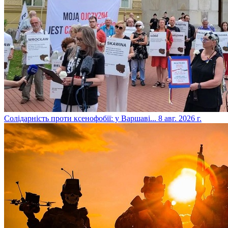
​Солідарність проти ксенофобії: у Варшаві...
8 авг. 2026 г.