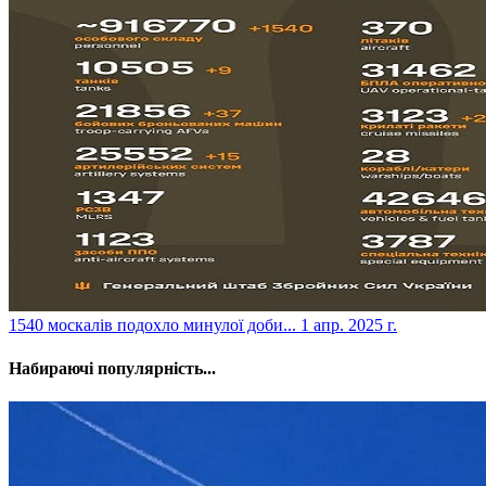
​1540 москалів подохло минулої доби...
1 апр. 2025 г.
Набираючі популярність...