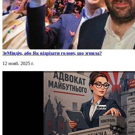
​ЗеМіндіч, або Як відрізати голову, що згнила?
12 нояб. 2025 г.