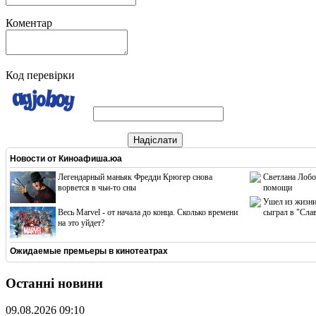
Коментар
Код перевірки
Надіслати
Новости от
Киноафиша.юа
Легендарный маньяк Фредди Крюгер снова
Светлана Лобо
ворвется в чьи-то сны
помощи
Ушел из жизни
Весь Marvel - от начала до конца. Сколько времени
сыграл в "Сла
на это уйдет?
Ожидаемые премьеры в кинотеатрах
Останні новини
09.08.2026 09:10