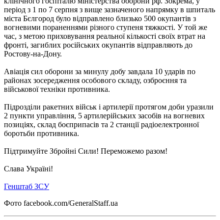
клінічного госпіталю міністерства оборони рф. Зокрема, у
період з 1 по 7 серпня з вище зазначеного напрямку в шпиталь
міста Бєлгород було відправлено близько 500 окупантів з
вогневими пораненнями різного ступеня тяжкості. У той же
час, з метою приховування реальної кількості своїх втрат на
фронті, загиблих російських окупантів відправляють до
Ростову-на-Дону.
Авіація сил оборони за минулу добу завдала 10 ударів по
районах зосередження особового складу, озброєння та
військової техніки противника.
Підрозділи ракетних військ і артилерії протягом доби уразили
2 пункти управління, 5 артилерійських засобів на вогневих
позиціях, склад боєприпасів та 2 станції радіоелектронної
боротьби противника.
Підтримуйте Збройні Сили! Переможемо разом!
Слава Україні!
Генштаб ЗСУ
Фото facebook.com/GeneralStaff.ua