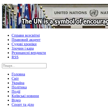
Справи всесвітні
Правовий акцент
Судові хроніки
Злочин і кара
Резонансні вердикти
RSS
Головна
Світ
Україна
Політика
Події
Київські новини
Відео
Спорт та діло