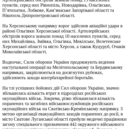
пунктів, серед них Рівнопіль, Новодарівка, Ольгівське,
П’ятихатки, Лобкове, Кам’янаське Запорізької області та
Нікополь Дніпропетровської області.
На Херсонському напрямку ворог здійснив авіаційні удари в
районі Ольгівки Херсонської області. Артилерійських
обстрілів ворога зазнали понад 10 населених пунктів, серед
них Михайлівка, Зміївка, Ольгівка, Микілське, Велетенське
Херсонської області та місто Херсон, а також Куцуруб, Очаків
Миколаївської області.
Водночас, Сили оборони України продовжують ведення
наступальної операції на Мелітопольському та Бердянському
напрямках, закріплюються на досягнутих рубежах,
здійснюють заходи контрбатарейної боротьби.
На тлі успішних бойових дій Сил оборони України, значно
збільшилась кількість втрат в підрозділах російських
окупаційних військ. Зокрема, різко збільшилася кількість
поранених та загиблих військовослужбовців російських
окупаційних військ на Сватівсько-Кремінському напрямку. З
метою організації евакуаційних заходів поранених до росії, в
місто Сватове Луганської області прибули медичні працівники
загону спеціального призначення 442 окружного військового