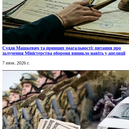
​Суддя Машкевич та принцип змагальності: питання про
залучення Міністерства оборони виникло навіть у апеляції
7 июн. 2026 г.