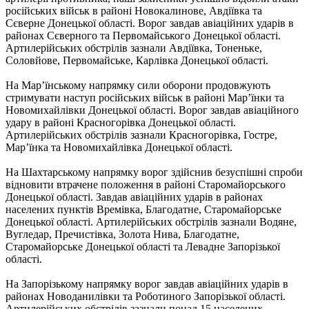
російських військ в районі Новокалинове, Авдіївка та
Сєверне Донецької області. Ворог завдав авіаційних ударів в
районах Сєверного та Первомайського Донецької області.
Артилерійських обстрілів зазнали Авдіївка, Тоненьке,
Соловйове, Первомайське, Карлівка Донецької області.
На Мар’їнському напрямку сили оборони продовжують
стримувати наступ російських військ в районі Мар’їнки та
Новомихайлівки Донецької області. Ворог завдав авіаційного
удару в районі Красногорівка Донецької області.
Артилерійських обстрілів зазнали Красногорівка, Гостре,
Мар’їнка та Новомихайлівка Донецької області.
На Шахтарському напрямку ворог здійснив безуспішні спроби
відновити втрачене положення в районі Старомайорського
Донецької області. Завдав авіаційних ударів в районах
населених пунктів Времівка, Благодатне, Старомайорське
Донецької області. Артилерійських обстрілів зазнали Водяне,
Вугледар, Пречистівка, Золота Нива, Благодатне,
Старомайорське Донецької області та Левадне Запорізької
області.
На Запорізькому напрямку ворог завдав авіаційних ударів в
районах Новоданилівки та Роботиного Запорізької області.
Артилерійських обстрілів зазнали понад 15 населених