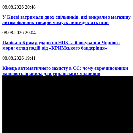
08.08.2026 20:48
​У Києві затримали двох спільників, які викрали з магазину
автомобільних товарів чомусь лише дев’ять шин
08.08.2026 20:04
Паніка в Криму, удари по НПЗ та блокування Чорного
моря: огляд подій від «КРИМського бандерівця»
08.08.2026 19:41
​Кінець автоматичного захисту в ЄС: чому єврочиновники
змінюють правила для українських чоловіків