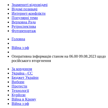
Знамениті відповідачі
Відомі позивачі
Интернет-конфлікти
Популярні теми
Верховна Рада
Ретроспектива
Фоторепортаж
Головна
Війна з рф
​Оперативна інформація станом на 06.00 09.08.2023 щодо
російського вторгнення
За кордоном
Україна - ЄС
Бюджет України
Вибори
Протести
Технології
Курйози
Війна в Криму
Війна з рф