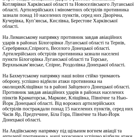
Котлярівки Харківської області та Новоселівського Луганської
області. Артилерійських і мінометних обстрілів противника
зазнали понад 10 населених пунктів, серед них Дворічна,
Кучерівка, Куп’янськ, Кислівка, Берестове Харківської
області.
На Лиманському напрямку противник завдав авіаційних
ударів в районах Білогорівки Луганської області та Тернів,
Серебрянки,Спірного, Веселого Донецької області.
Артилерійських обстрілів противника зазнали населені
пункти Білогорівка Луганської області та Торське,
Верхньокам’янське, Спірне, Роздолівка Донецької області.
На Бахмутському напрямку наші воїни стійко тримають
оборону, успішно відбили атаки противника на
околицяхКліщіївки та в районі Зайцевого Донецької області.
Противник завдав авіаційних ударів в районах населених
пінктів Краматорськ, Маркове, Кліщіївка, Північне та Нью-
Йорк Донецької області. Від ворожих артилерійських
обстрілів постраждали понад 15 населених пунктів, серед них
Часів Яр, Предтечине, Біла Гора, Північне та Нью-Йорк
Донецької області.
На Авдіївському напрямку під щільним вогнем авіації та
артилерії противника, наші захисники успішно відбили атаки