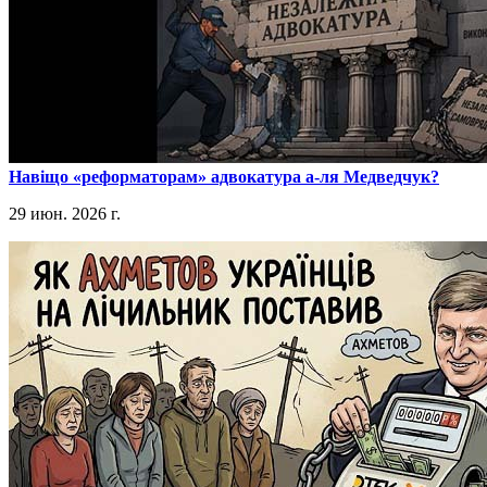
​Навіщо «реформаторам» адвокатура а-ля Медведчук?
29 июн. 2026 г.