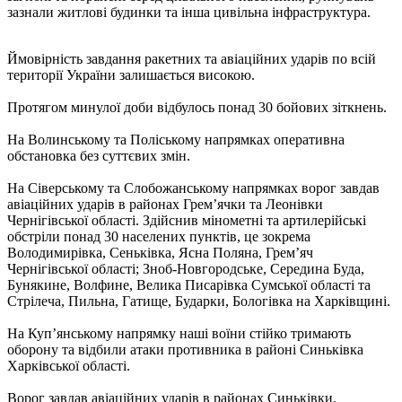
зазнали житлові будинки та інша цивільна інфраструктура.
Ймовірність завдання ракетних та авіаційних ударів по всій
території України залишається високою.
Протягом минулої доби відбулось понад 30 бойових зіткнень.
На Волинському та Поліському напрямках оперативна
обстановка без суттєвих змін.
На Сіверському та Слобожанському напрямках ворог завдав
авіаційних ударів в районах Грем’ячки та Леонівки
Чернігівської області. Здійснив мінометні та артилерійські
обстріли понад 30 населених пунктів, це зокрема
Володимирівка, Сеньківка, Ясна Поляна, Грем’яч
Чернігівської області; Зноб-Новгородське, Середина Буда,
Бунякине, Волфине, Велика Писарівка Сумської області та
Стрілеча, Пильна, Гатище, Бударки, Бологівка на Харківщині.
На Куп’янському напрямку наші воїни стійко тримають
оборону та відбили атаки противника в районі Синьківка
Харківської області.
Ворог завдав авіаційних ударів в районах Синьківки,