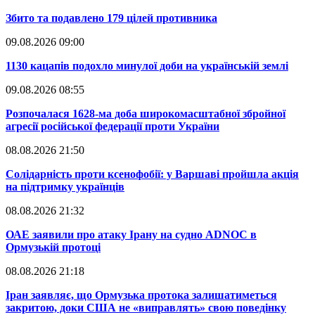
​Збито та подавлено 179 цілей противника
09.08.2026 09:00
​1130 кацапів подохло минулої доби на українській землі
09.08.2026 08:55
​Розпочалася 1628-ма доба широкомасштабної збройної
агресії російської федерації проти України
08.08.2026 21:50
​Солідарність проти ксенофобії: у Варшаві пройшла акція
на підтримку українців
08.08.2026 21:32
​ОАЕ заявили про атаку Ірану на судно ADNOC в
Ормузькій протоці
08.08.2026 21:18
​Іран заявляє, що Ормузька протока залишатиметься
закритою, доки США не «виправлять» свою поведінку