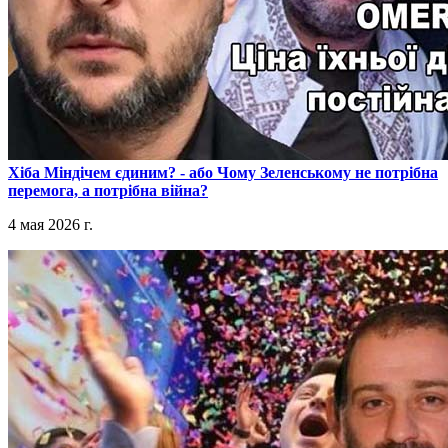
​Хіба Міндічем єдиним? - або Чому Зеленському не потрібна
перемога, а потрібна війна?
4 мая 2026 г.