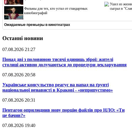
Ушел из жизни
Фильмы для тех, кто устал от стандартных
сыграл в "Сла
кинобиографий
Ожидаемые премьеры в кинотеатрах
Останні новини
07.08.2026 21:27
​Понад дві з половиною тисячі одиниць зброї: жителі
столиці активно долучаються до процедури декларування
07.08.2026 20:58
​Українське консульство реагує на напад на ґрунті
національної ненависті в Кракові - «неприпустимо»
07.08.2026 20:31
​Пентагон оприлюднив нову порцію файлів про НЛО: «Ти
це бачив?»
07.08.2026 19:40