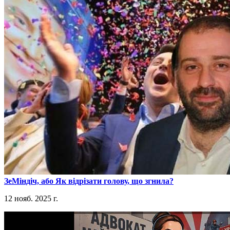
​ЗеМіндіч, або Як відрізати голову, що згнила?
12 нояб. 2025 г.