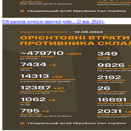
​830 кацапів подохло минулої доби...
22 янв. 2024 г.