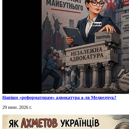
​Навіщо «реформаторам» адвокатура а-ля Медведчук?
29 июн. 2026 г.