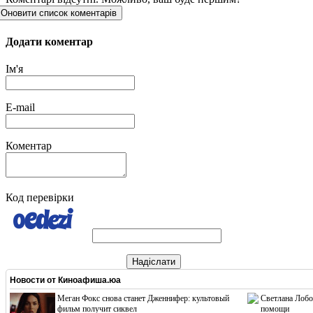
Оновити список коментарів
Додати коментар
Ім'я
E-mail
Коментар
Код перевірки
Надіслати
Новости от
Киноафиша.юа
Меган Фокс снова станет Дженнифер: культовый
Светлана Лобо
фильм получит сиквел
помощи