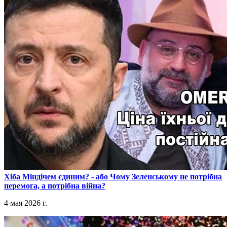
​Хіба Міндічем єдиним? - або Чому Зеленському не потрібна
перемога, а потрібна війна?
4 мая 2026 г.