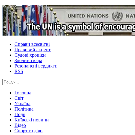
Справи всесвітні
Правовий акцент
Судові хроніки
Злочин і кара
Резонансні вердикти
RSS
Головна
Світ
Україна
Політика
Події
Київські новини
Відео
Спорт та діло