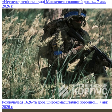
​«Неупередженість» судді Машкевич: головний доказ...
7 авг.
2026 г.
​Розпочалася 1626-та доба широкомасштабної збройної...
7 авг.
2026 г.