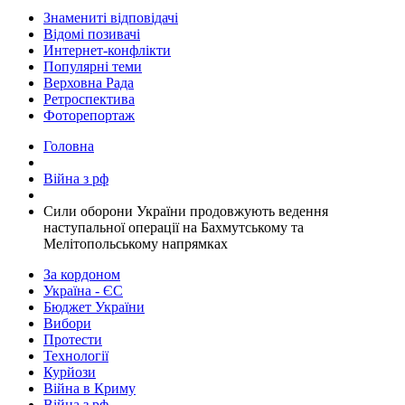
Знамениті відповідачі
Відомі позивачі
Интернет-конфлікти
Популярні теми
Верховна Рада
Ретроспектива
Фоторепортаж
Головна
Війна з рф
​Сили оборони України продовжують ведення
наступальної операції на Бахмутському та
Мелітопольському напрямках
За кордоном
Україна - ЄС
Бюджет України
Вибори
Протести
Технології
Курйози
Війна в Криму
Війна з рф