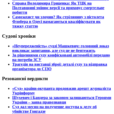
​Справа Володимира Гриценка: Як ТЦК на
Полтавщині змінює версії та приховує смертельне
побиття
​Самозахист чи злочин? Як стрілянину з пістолета
Флобера в Одесі намагаються кваліфікувати як
тяжку статтю
Судові хроніки
​«Неупередженість» судді Машкевич: головний доказ
викликає запитання, але суд це не бентежить
​За рішеннями суду конфісковані автомобілі передано
на потреби ЗСУ
​Трагедія на виставці зброї: деталі суду та відправка
організатора до СІЗО
Резонансні вердикти
​«Суд» країни-окупанта продовжив арешт журналіста
Укрінформу
Шухевич і Бандера за законом залишаються Героями
України – заява правознавця
Суд дал месяц на получение доступа к делу об
убийстве Гонгадзе