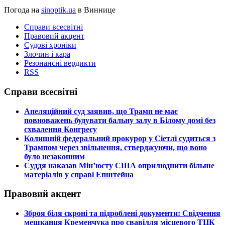
Погода на
sinoptik.ua
в Виннице
Справи всесвітні
Правовий акцент
Судові хроніки
Злочин і кара
Резонансні вердикти
RSS
Справи всесвітні
​Апеляційний суд заявив, що Трамп не має
повноважень будувати бальну залу в Білому домі без
схвалення Конгресу
​Колишній федеральний прокурор у Сіетлі судиться з
Трампом через звільнення, стверджуючи, що воно
було незаконним
​Суддя наказав Мін’юсту США оприлюднити більше
матеріалів у справі Епштейна
Правовий акцент
​Зброя біля скроні та підроблені документи: Свідчення
мешканця Кременчука про свавілля місцевого ТЦК