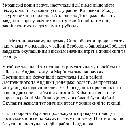
Українські воїни ведуть наступальні дії південніше міста
Бахмут, мали частковий успіх у районі Кліщіївки. У ході
штурмових дій оволоділи Андріївкою Донецької області,
завдають ворогу значних втрат у живій силі та техніці,
закріплюються на досягнутих рубежах.
На Мелітопольському напрямку Сили оборони продовжують
наступальну операцію, у районі Вербового Запорізької області
завдають окупаційним військам значних втрат в живій силі та
техніці.
У той же час, наші захисники стримують наступ російських
військ на Авдіївському та Мар’їнському напрямках.
Противник вів безуспішні наступальні дії в районі
Ласточкиного та Авдіївки Донецької області, де протягом
минулої доби здійснив близько 10 невдалих спроб витіснити
наші підрозділи із займаних позицій. Крім того, всі атаки
ворога в районі Мар’їнки Донецької області були відбиті.
Окупанти зазнали тут значних втрат у живій силі та техніці.
Сили оборони України продовжують стримувати наступ
російських військ на Бахмутському напрямку. Противник вів
безуспішні наступальні дії в районі Богданівки.