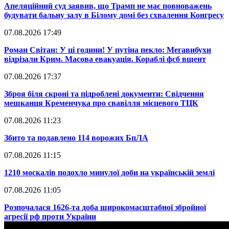
​Апеляційний суд заявив, що Трамп не має повноважень
будувати бальну залу в Білому домі без схвалення Конгресу
07.08.2026 17:49
​Роман Світан: У ці години! У путіна пекло: Мегавибухи
відрізали Крим. Масова евакуація. Кораблі фсб вщент
07.08.2026 17:37
​Зброя біля скроні та підроблені документи: Свідчення
мешканця Кременчука про свавілля місцевого ТЦК
07.08.2026 11:23
​Збито та подавлено 114 ворожих БпЛА
07.08.2026 11:15
​1210 москалів подохло минулої доби на українській землі
07.08.2026 11:05
​Розпочалася 1626-та доба широкомасштабної збройної
агресії рф проти України