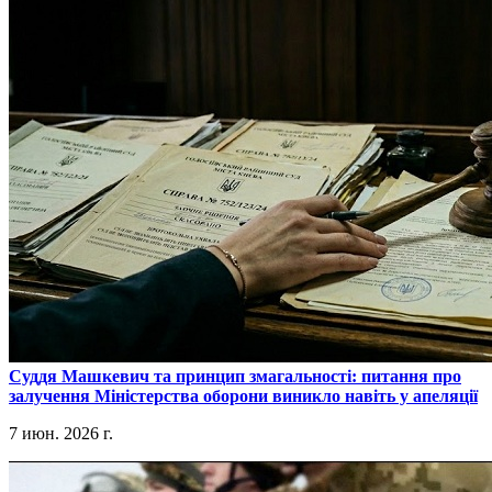
​Суддя Машкевич та принцип змагальності: питання про
залучення Міністерства оборони виникло навіть у апеляції
7 июн. 2026 г.