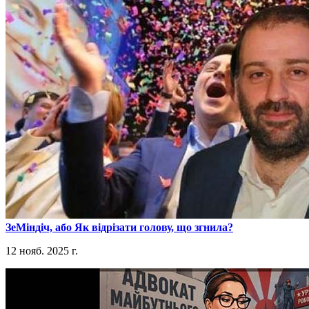
​ЗеМіндіч, або Як відрізати голову, що згнила?
12 нояб. 2025 г.