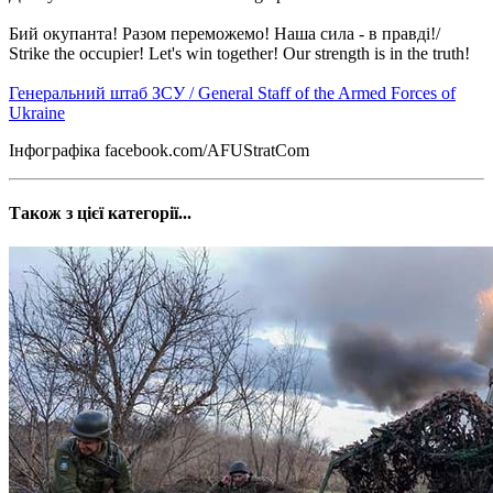
Бий окупанта! Разом переможемо! Наша сила - в правді!/
Strike the occupier! Let's win together! Our strength is in the truth!
Генеральний штаб ЗСУ / General Staff of the Armed Forces of
Ukraine
Інфографіка facebook.com/AFUStratCom
Також з цієї категорії...