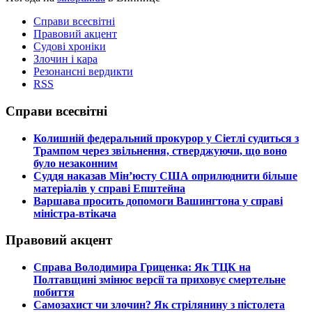
Справи всесвітні
Правовий акцент
Судові хроніки
Злочин і кара
Резонансні вердикти
RSS
Справи всесвітні
​Колишній федеральний прокурор у Сіетлі судиться з
Трампом через звільнення, стверджуючи, що воно
було незаконним
​Суддя наказав Мін’юсту США оприлюднити більше
матеріалів у справі Епштейна
​Варшава просить допомоги Вашингтона у справі
міністра-втікача
Правовий акцент
​Справа Володимира Гриценка: Як ТЦК на
Полтавщині змінює версії та приховує смертельне
побиття
​Самозахист чи злочин? Як стрілянину з пістолета