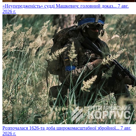
​«Неупередженість» судді Машкевич: головний доказ...
7 авг.
2026 г.
​Розпочалася 1626-та доба широкомасштабної збройної...
7 авг.
2026 г.