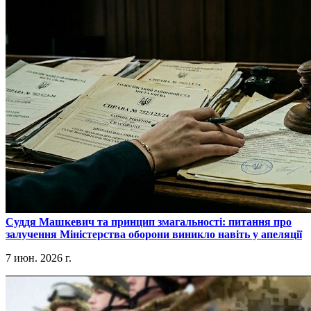
​Суддя Машкевич та принцип змагальності: питання про
залучення Міністерства оборони виникло навіть у апеляції
7 июн. 2026 г.