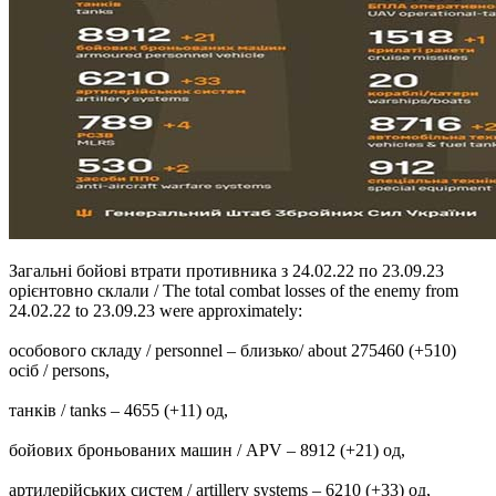
Загальні бойові втрати противника з 24.02.22 по 23.09.23
орієнтовно склали / The total combat losses of the enemy from
24.02.22 to 23.09.23 were approximately:
особового складу / personnel ‒ близько/ about 275460 (+510)
осіб / persons,
танків / tanks ‒ 4655 (+11) од,
бойових броньованих машин / APV ‒ 8912 (+21) од,
артилерійських систем / artillery systems – 6210 (+33) од,