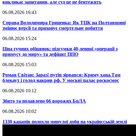
викликає запитання, але суд це не бентежить
06.08.2026 16:43
​Справа Володимира Гриценка: Як ТЦК на Полтавщині
змінює версії та приховує смертельне побиття
06.08.2026 15:24
​Ціна гучних обіцянок: підсумки 40-денної «операції з
примусу до миру» та дефіцит ППО
06.08.2026 15:03
​Роман Світан: Зараз! путін зірвався: Криму хана.Там
блекаут і голод накрив рф. У москві палає роскосмос
06.08.2026 10:12
​Збито та подавлено 66 ворожих БпЛА
06.08.2026 10:02
​1330 кацапів подохло минулої доби на українсській землі