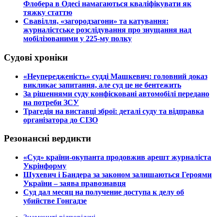
Флобера в Одесі намагаються кваліфікувати як
тяжку статтю
​Свавілля, «загородзагони» та катування:
журналістське розслідування про знущання над
мобілізованими у 225-му полку
Судові хроніки
​«Неупередженість» судді Машкевич: головний доказ
викликає запитання, але суд це не бентежить
​За рішеннями суду конфісковані автомобілі передано
на потреби ЗСУ
​Трагедія на виставці зброї: деталі суду та відправка
організатора до СІЗО
Резонансні вердикти
​«Суд» країни-окупанта продовжив арешт журналіста
Укрінформу
Шухевич і Бандера за законом залишаються Героями
України – заява правознавця
Суд дал месяц на получение доступа к делу об
убийстве Гонгадзе