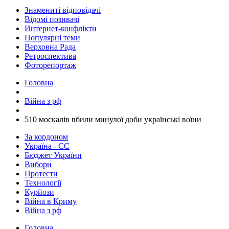
Знамениті відповідачі
Відомі позивачі
Интернет-конфлікти
Популярні теми
Верховна Рада
Ретроспектива
Фоторепортаж
Головна
Війна з рф
​510 москалів вбили минулої доби українські воїни
За кордоном
Україна - ЄС
Бюджет України
Вибори
Протести
Технології
Курйози
Війна в Криму
Війна з рф
Головна