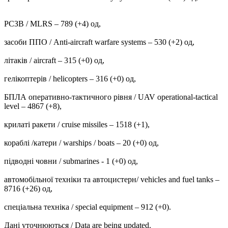
РСЗВ / MLRS – 789 (+4) од,
засоби ППО / Anti-aircraft warfare systems ‒ 530 (+2) од,
літаків / aircraft – 315 (+0) од,
гелікоптерів / helicopters – 316 (+0) од,
БПЛА оперативно-тактичного рівня / UAV operational-tactical
level – 4867 (+8),
крилаті ракети / cruise missiles ‒ 1518 (+1),
кораблі /катери / warships / boats ‒ 20 (+0) од,
підводні човни / submarines - 1 (+0) од,
автомобільної техніки та автоцистерн/ vehicles and fuel tanks –
8716 (+26) од,
спеціальна техніка / special equipment ‒ 912 (+0).
Дані уточнюються / Data are being updated.