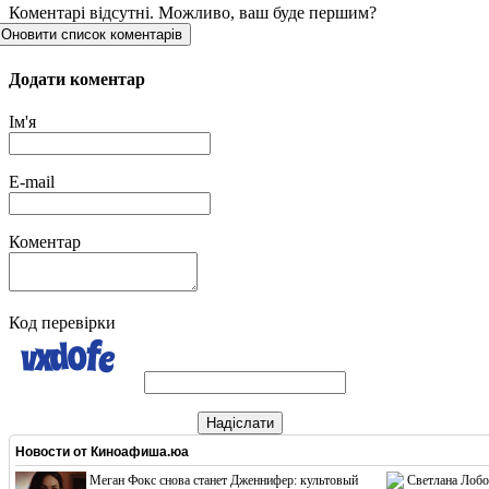
Коментарі відсутні. Можливо, ваш буде першим?
Оновити список коментарів
Додати коментар
Ім'я
E-mail
Коментар
Код перевірки
Надіслати
Новости от
Киноафиша.юа
Меган Фокс снова станет Дженнифер: культовый
Светлана Лобо