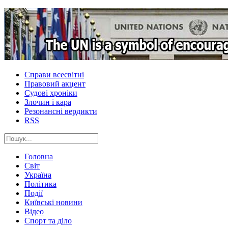
Справи всесвітні
Правовий акцент
Судові хроніки
Злочин і кара
Резонансні вердикти
RSS
Головна
Світ
Україна
Політика
Події
Київські новини
Відео
Спорт та діло