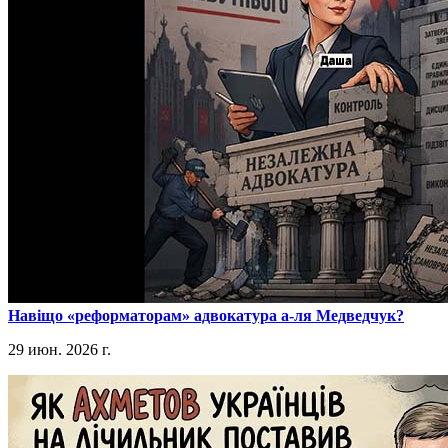
​Навіщо «реформаторам» адвокатура а-ля Медведчук?
29 июн. 2026 г.