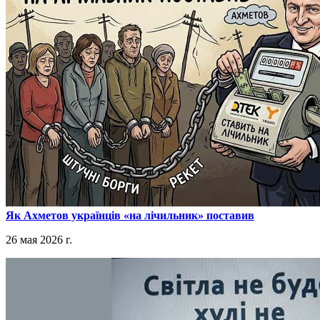
​Як Ахметов українців «на лічильник» поставив
26 мая 2026 г.