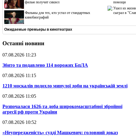
фильм получит сиквел
помощи
Ушел из жизни
Фильмы для тех, кто устал от стандартных
сыграл в "Сла
кинобиографий
Ожидаемые премьеры в кинотеатрах
Останні новини
07.08.2026 11:23
​Збито та подавлено 114 ворожих БпЛА
07.08.2026 11:15
​1210 москалів подохло минулої доби на українській землі
07.08.2026 11:05
​Розпочалася 1626-та доба широкомасштабної збройної
агресії рф проти України
07.08.2026 10:52
​«Неупередженість» судді Машкевич: головний доказ