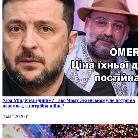
​Хіба Міндічем єдиним? - або Чому Зеленському не потрібна
перемога, а потрібна війна?
4 мая 2026 г.