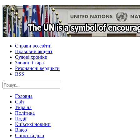
Справи всесвітні
Правовий акцент
Судові хроніки
Злочин і кара
Резонансні вердикти
RSS
Головна
Світ
Україна
Політика
Події
Київські новини
Відео
Спорт та діло