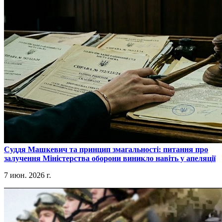
​Суддя Машкевич та принцип змагальності: питання про
залучення Міністерства оборони виникло навіть у апеляції
7 июн. 2026 г.