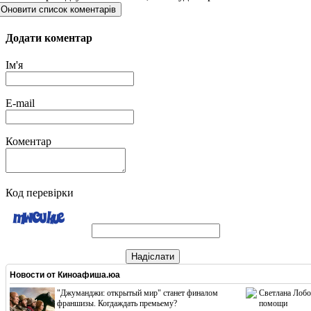
Оновити список коментарів
Додати коментар
Ім'я
E-mail
Коментар
Код перевірки
Надіслати
Новости от
Киноафиша.юа
"Джуманджи: открытый мир" станет финалом
Светлана Лобо
франшизы. Когдаждать премьему?
помощи