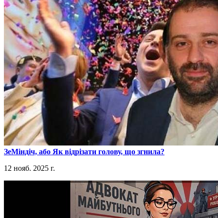
​ЗеМіндіч, або Як відрізати голову, що згнила?
12 нояб. 2025 г.