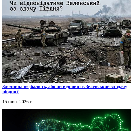
​Злочинна недбалість, або чи відповість Зеленський за здачу
півдня?
15 июн. 2026 г.