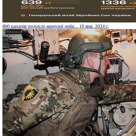
​800 кацапів подохло минулої доби...
10 янв. 2024 г.