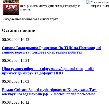
Ушел из жизни
Пять фильмов Marvel, даты выхода которых уже
сыграл в "Сла
известны
Ожидаемые премьеры в кинотеатрах
Останні новини
06.08.2026 16:43
​Справа Володимира Гриценка: Як ТЦК на Полтавщині
змінює версії та приховує смертельне побиття
06.08.2026 15:24
​Ціна гучних обіцянок: підсумки 40-денної «операції з
примусу до миру» та дефіцит ППО
06.08.2026 15:03
​Роман Світан: Зараз! путін зірвався: Криму хана.Там
блекаут і голод накрив рф. У москві палає роскосмос
06.08.2026 10:12