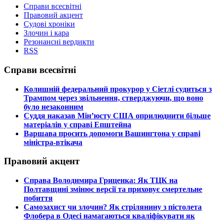
Справи всесвітні
Правовий акцент
Судові хроніки
Злочин і кара
Резонансні вердикти
RSS
Справи всесвітні
​Колишній федеральний прокурор у Сіетлі судиться з
Трампом через звільнення, стверджуючи, що воно
було незаконним
​Суддя наказав Мін’юсту США оприлюднити більше
матеріалів у справі Епштейна
​Варшава просить допомоги Вашингтона у справі
міністра-втікача
Правовий акцент
​Справа Володимира Гриценка: Як ТЦК на
Полтавщині змінює версії та приховує смертельне
побиття
​Самозахист чи злочин? Як стрілянину з пістолета
Флобера в Одесі намагаються кваліфікувати як