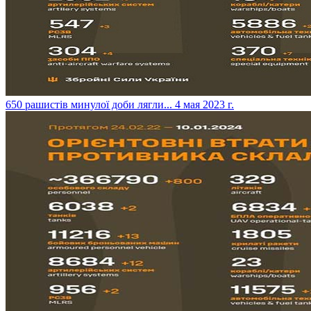
​650 рашистів минулої доби лягли...
4 мая 2023 г.