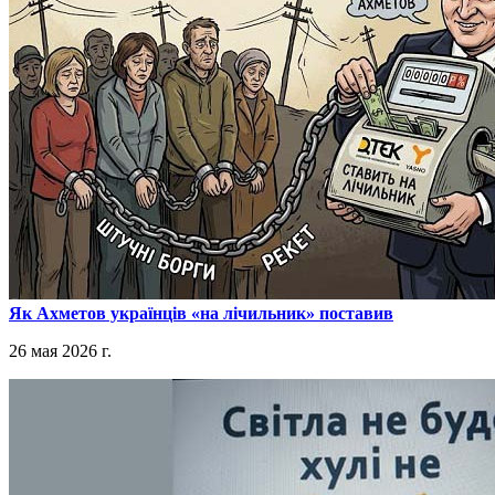
​Як Ахметов українців «на лічильник» поставив
26 мая 2026 г.