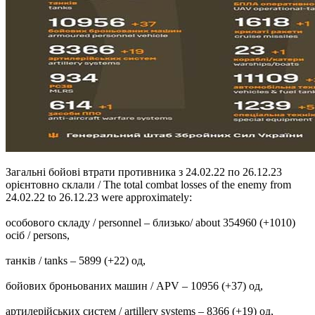
Загальні бойові втрати противника з 24.02.22 по 26.12.23
орієнтовно склали / The total combat losses of the enemy from
24.02.22 to 26.12.23 were approximately:
особового складу / personnel ‒ близько/ about 354960 (+1010)
осіб / persons,
танків / tanks ‒ 5899 (+22) од,
бойових броньованих машин / APV ‒ 10956 (+37) од,
артилерійських систем / artillery systems – 8366 (+19) од,