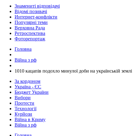
Знамениті відповідачі
Відомі позивачі
Интернет-конфлікти
Популярні теми
Верховна Рада
Ретроспектива
Фоторепортаж
Головна
Війна з рф
​1010 кацапів подохло минулої доби на українській землі
За кордоном
Україна - ЄС
Бюджет України
Вибори
Протести
Технології
Курйози
Війна в Криму
Війна з рф
Головна