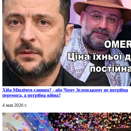
​Хіба Міндічем єдиним? - або Чому Зеленському не потрібна
перемога, а потрібна війна?
4 мая 2026 г.