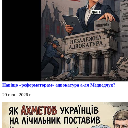
​Навіщо «реформаторам» адвокатура а-ля Медведчук?
29 июн. 2026 г.