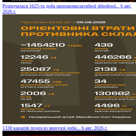
​Розпочалася 1625-та доба широкомасштабної збройної...
6 авг.
2026 г.
​1330 кацапів подохло минулої доби...
6 авг. 2026 г.