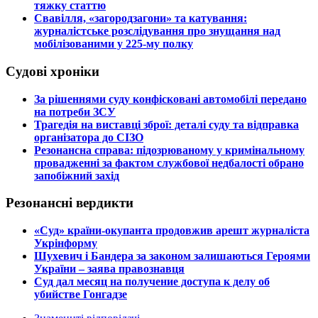
тяжку статтю
​Свавілля, «загородзагони» та катування:
журналістське розслідування про знущання над
мобілізованими у 225-му полку
Судові хроніки
​За рішеннями суду конфісковані автомобілі передано
на потреби ЗСУ
​Трагедія на виставці зброї: деталі суду та відправка
організатора до СІЗО
​Резонансна справа: підозрюваному у кримінальному
провадженні за фактом службової недбалості обрано
запобіжний захід
Резонансні вердикти
​«Суд» країни-окупанта продовжив арешт журналіста
Укрінформу
Шухевич і Бандера за законом залишаються Героями
України – заява правознавця
Суд дал месяц на получение доступа к делу об
убийстве Гонгадзе