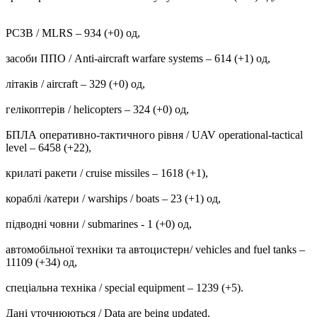
РСЗВ / MLRS – 934 (+0) од,
засоби ППО / Anti-aircraft warfare systems ‒ 614 (+1) од,
літаків / aircraft – 329 (+0) од,
гелікоптерів / helicopters – 324 (+0) од,
БПЛА оперативно-тактичного рівня / UAV operational-tactical
level – 6458 (+22),
крилаті ракети / cruise missiles ‒ 1618 (+1),
кораблі /катери / warships / boats ‒ 23 (+1) од,
підводні човни / submarines - 1 (+0) од,
автомобільної техніки та автоцистерн/ vehicles and fuel tanks –
11109 (+34) од,
спеціальна техніка / special equipment ‒ 1239 (+5).
Дані уточнюються / Data are being updated.