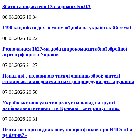
​Збито та подавлено 135 ворожих БпЛА
08.08.2026 10:34
​1190 кацапів подохло минулої доби на українськійй землі
08.08.2026 10:22
​Розпочалася 1627-ма доба широкомасштабної збройної
агресії рф проти України
07.08.2026 21:27
​Понад дві з половиною тисячі одиниць зброї: жителі
столиці активно долучаються до процедури декларування
07.08.2026 20:58
​Українське консульство реагує на напад на ґрунті
національної ненависті в Кракові - «неприпустимо»
07.08.2026 20:31
​Пентагон оприлюднив нову порцію файлів про НЛО: «Ти
це бачив?»