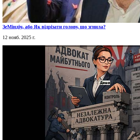
​ЗеМіндіч, або Як відрізати голову, що згнила?
12 нояб. 2025 г.