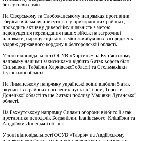
без суттєвих змін.
На Сіверському та Слобожанському напрямках противник
зберігає військову присутність у прикордонних районах,
проводить активну диверсійну діяльність з метою
недопущення перекидання наших військ на загрозливі
напрямки, нарощує щільність мінно-вибухових загороджень
вздовж державного кордону в бєлгородській області.
У зоні відповідальності ОСУВ «Хортиця» на Куп’янському
напрямку нашими захисниками відбито 6 атак ворога біля
Синьківки, Табаївки Харківської області та Стельмахівки
Луганської області.
На Лиманському напрямку українські воїни відбили 5 атак
окупантів в районах населених пунктів Терни, Торське
Донецької області та ще 2 атаки поблизу Макіївки Луганської
області.
На Бахмутському напрямку Силами оборони відбито 8 атак
противника неподалік Богданівки, Іванівського, Кліщіївки та
Андріївки Донецької області.
У зоні відповідальності ОСУВ «Таврія» на Авдіївському
напрямку українські захисники продовжують стримувати