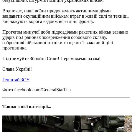
безуспішних штурмів позицій українських військ.
Водночас, наші воїни продовжують активними діями
завдавати окупаційним військам втрат в живій силі та техніці,
виснажують ворога вздовж всієї лінії фронту.
Протягом минулої доби підрозділами ракетних військ завдано
ударів по3 районах зосередження особового складу,
озброєнняі військової техніки та ще по 1 важливій цілі
противника.
Підтримуйте Збройні Сили! Переможемо разом!
Слава Україні!
Генштаб ЗСУ
Фото facebook.com/GeneralStaff.ua
Також з цієї категорії...