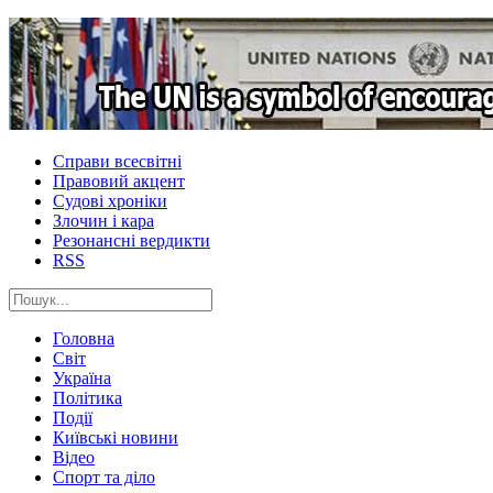
Справи всесвітні
Правовий акцент
Судові хроніки
Злочин і кара
Резонансні вердикти
RSS
Головна
Світ
Україна
Політика
Події
Київські новини
Відео
Спорт та діло