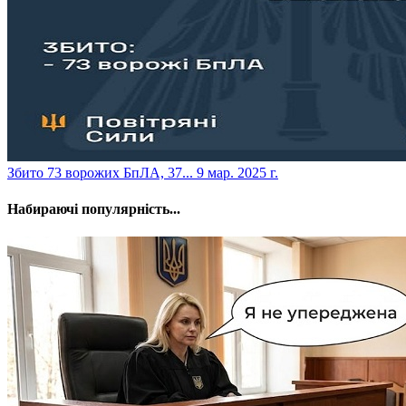
​Збито 73 ворожих БпЛА, 37...
9 мар. 2025 г.
Набираючі популярність...