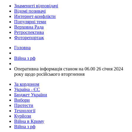
Знамениті відповідачі
Відомі позивачі
Интернет-конфлікти
Популярні теми
Верховна Рада
Ретроспектива
Фоторепортаж
Головна
Війна з рф
​Оперативна інформація станом на 06.00 26 січня 2024
року щодо російського вторгнення
За кордоном
Україна - ЄС
Бюджет України
Вибори
Протести
Технології
Курйози
Війна в Криму
Війна з рф