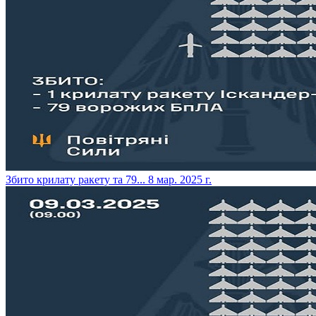
​Збито крилату ракету та 79...
8 мар. 2025 г.