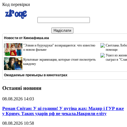
Код перевірки
Надіслати
Новости от
Киноафиша.юа
"Элвин и бурундуки" возвращаются: что известно
Светлана Лобо
о новом фильме
помощи
Ушел из жизни
Культовые экранизации, которые стоит посмотреть
сыграл в "Сла
каждому
Ожидаемые премьеры в кинотеатрах
Останні новини
08.08.2026 14:03
​Роман Світан: У ці години! У путіна жах: Мадяр і ГУР вже
у Криму. Таких ударів рф не чекала.Накрили еліту
08.08.2026 10:58