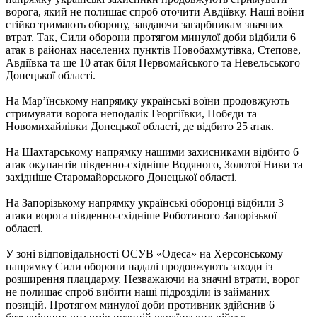
ворога, який не полишає спроб оточити Авдіївку. Наші воїни
стійко тримають оборону, завдаючи загарбникам значних
втрат. Так, Сили оборони протягом минулої доби відбили 6
атак в районах населених пунктів Новобахмутівка, Степове,
Авдіївка та ще 10 атак біля Первомайського та Невельського
Донецької області.
На Мар’їнському напрямку українські воїни продовжують
стримувати ворога неподалік Георгіївки, Побєди та
Новомихайлівки Донецької області, де відбито 25 атак.
На Шахтарському напрямку нашими захисниками відбито 6
атак окупантів південно-східніше Водяного, Золотої Ниви та
західніше Старомайорського Донецької області.
На Запорізькому напрямку українські оборонці відбили 3
атаки ворога південно-східніше Роботиного Запорізької
області.
У зоні відповідальності ОСУВ «Одеса» на Херсонському
напрямку Сили оборони надалі продовжують заходи із
розширення плацдарму. Незважаючи на значні втрати, ворог
не полишає спроб вибити наші підрозділи із займаних
позицій. Протягом минулої доби противник здійснив 6