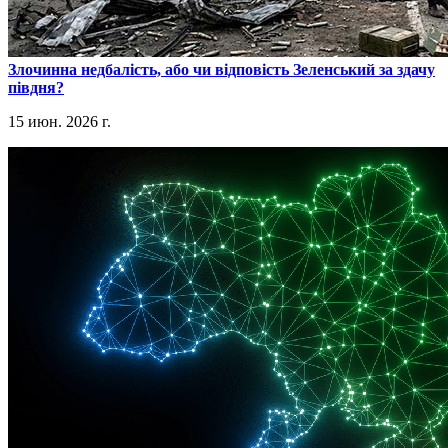
​Злочинна недбалість, або чи відповість Зеленський за здачу
півдня?
15 июн. 2026 г.