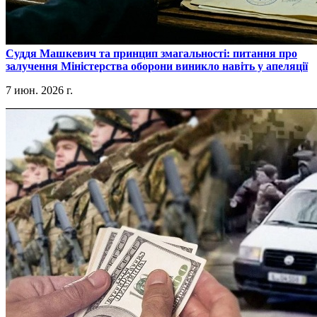
​Суддя Машкевич та принцип змагальності: питання про
залучення Міністерства оборони виникло навіть у апеляції
7 июн. 2026 г.