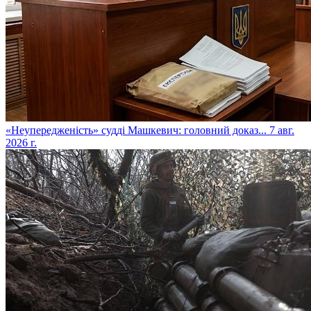
​«Неупередженість» судді Машкевич: головний доказ...
7 авг.
2026 г.