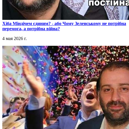
​Хіба Міндічем єдиним? - або Чому Зеленському не потрібна
перемога, а потрібна війна?
4 мая 2026 г.