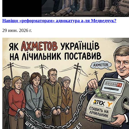
​Навіщо «реформаторам» адвокатура а-ля Медведчук?
29 июн. 2026 г.