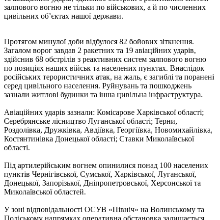
залпового вогню не тільки по військових, а й по численних
цивільних об’єктах нашої держави.
Протягом минулої доби відбулося 82 бойових зіткнення.
Загалом ворог завдав 2 ракетних та 19 авіаційних ударів,
здійснив 68 обстрілів з реактивних систем залпового вогню
по позиціях наших військ та населених пунктах. Внаслідок
російських терористичних атак, на жаль, є загиблі та поранені
серед цивільного населення. Руйнувань та пошкоджень
зазнали житлові будинки та інша цивільна інфраструктура.
Авіаційних ударів зазнали: Комісарове Харківської області;
Серебрянське лісництво Луганської області; Терни,
Роздолівка, Дружківка, Авдіївка, Георгіївка, Новомихайлівка,
Костянтинівка Донецької області; Ставки Миколаївської
області.
Під артилерійським вогнем опинилися понад 100 населених
пунктів Чернігівської, Сумської, Харківської, Луганської,
Донецької, Запорізької, Дніпропетровської, Херсонської та
Миколаївської областей.
У зоні відповідальності ОСУВ «Північ» на Волинському та
Поліському напрямках оперативна обстановка залишається