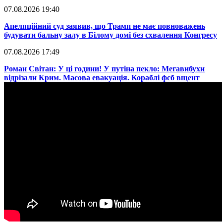
07.08.2026 19:40
​Апеляційний суд заявив, що Трамп не має повноважень
будувати бальну залу в Білому домі без схвалення Конгресу
07.08.2026 17:49
​Роман Світан: У ці години! У путіна пекло: Мегавибухи
відрізали Крим. Масова евакуація. Кораблі фсб вщент