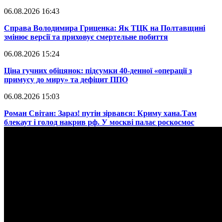
06.08.2026 16:43
​Справа Володимира Гриценка: Як ТЦК на Полтавщині
змінює версії та приховує смертельне побиття
06.08.2026 15:24
​Ціна гучних обіцянок: підсумки 40-денної «операції з
примусу до миру» та дефіцит ППО
06.08.2026 15:03
​Роман Світан: Зараз! путін зірвався: Криму хана.Там
блекаут і голод накрив рф. У москві палає роскосмос