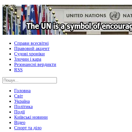
Справи всесвітні
Правовий акцент
Судові хроніки
Злочин і кара
Резонансні вердикти
RSS
Головна
Світ
Україна
Політика
Події
Київські новини
Відео
Спорт та діло