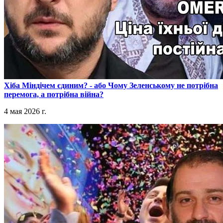
​Хіба Міндічем єдиним? - або Чому Зеленському не потрібна
перемога, а потрібна війна?
4 мая 2026 г.