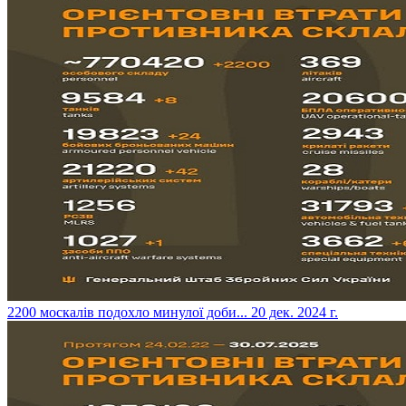
​2200 москалів подохло минулої доби...
20 дек. 2024 г.