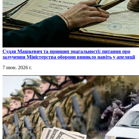
​Суддя Машкевич та принцип змагальності: питання про
залучення Міністерства оборони виникло навіть у апеляції
7 июн. 2026 г.