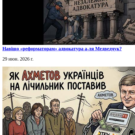
​Навіщо «реформаторам» адвокатура а-ля Медведчук?
29 июн. 2026 г.