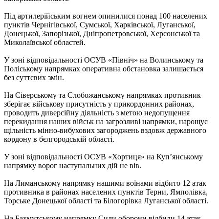
Під артилерійським вогнем опинилися понад 100 населених
пунктів Чернігівської, Сумської, Харківської, Луганської,
Донецької, Запорізької, Дніпропетровської, Херсонської та
Миколаївської областей.
У зоні відповідальності ОСУВ «Північ» на Волинському та
Поліському напрямках оперативна обстановка залишається
без суттєвих змін.
На Сіверському та Слобожанському напрямках противник
зберігає військову присутність у прикордонних районах,
проводить диверсійну діяльність з метою недопущення
перекидання наших військ на загрозливі напрямки, нарощує
щільність мінно-вибухових загороджень вздовж державного
кордону в бєлгородській області.
У зоні відповідальності ОСУВ «Хортиця» на Куп’янському
напрямку ворог наступальних дій не вів.
На Лиманському напрямку нашими воїнами відбито 12 атак
противника в районах населених пунктів Терни, Ямполівка,
Торське Донецької області та Білогорівка Луганської області.
На Бахмутському напрямку Сили оборони відбили 14 атак