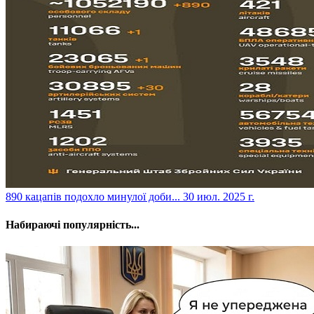
​890 кацапів подохло минулої доби...
30 июл. 2025 г.
Набираючі популярність...