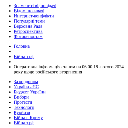
Знамениті відповідачі
Відомі позивачі
Интернет-конфлікти
Популярні теми
Верховна Рада
Ретроспектива
Фоторепортаж
Головна
Війна з рф
​Оперативна інформація станом на 06.00 18 лютого 2024
року щодо російського вторгнення
За кордоном
Україна - ЄС
Бюджет України
Вибори
Протести
Технології
Курйози
Війна в Криму
Війна з рф