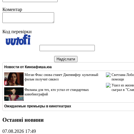
Коментар
Код перевірки
Надіслати
Новости от
Киноафиша.юа
Меган Фокс снова станет Дженнифер: культовый
Светлана Лобо
фильм получит сиквел
помощи
Ушел из жизни
Фильмы для тех, кто устал от стандартных
сыграл в "Сла
кинобиографий
Ожидаемые премьеры в кинотеатрах
Останні новини
07.08.2026 17:49