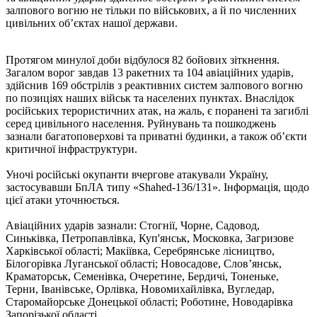
залпового вогню не тільки по військових, а й по численних
цивільних об’єктах нашої держави.
Протягом минулої доби відбулося 82 бойових зіткнення.
Загалом ворог завдав 13 ракетних та 104 авіаційних ударів,
здійснив 169 обстрілів з реактивних систем залпового вогню
по позиціях наших військ та населених пунктах. Внаслідок
російських терористичних атак, на жаль, є поранені та загиблі
серед цивільного населення. Руйнувань та пошкоджень
зазнали багатоповерхові та приватні будинки, а також об’єкти
критичної інфраструктури.
Уночі російські окупанти вчергове атакували Україну,
застосувавши БпЛА типу «Shahed-136/131». Інформація, щодо
цієї атаки уточнюється.
Авіаційних ударів зазнали: Стогнії, Чорне, Садовод,
Синьківка, Петропавлівка, Куп'янськ, Московка, Загризове
Харківської області; Макіївка, Серебрянське лісництво,
Білогорівка Луганської області; Новосадове, Слов’янськ,
Краматорськ, Семенівка, Очеретине, Бердичі, Тоненьке,
Терни, Іванівське, Орлівка, Новомихайлівка, Вугледар,
Старомайорське Донецької області; Роботине, Новодарівка
Запорізької області.