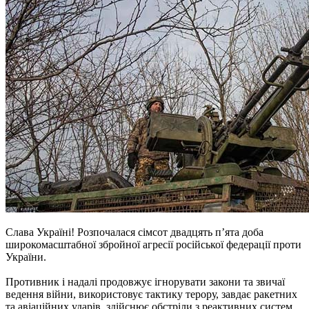
Слава Україні! Розпочалася сімсот двадцять п’ята доба
широкомасштабної збройної агресії російської федерації проти
України.
Противник і надалі продовжує ігнорувати закони та звичаї
ведення війни, використовує тактику терору, завдає ракетних
та авіаційних ударів, здійснює обстріли з реактивних систем