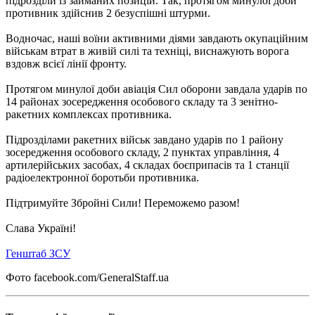
підрозділи із займаних позицій. Так, протягом минулої доби
противник здійснив 2 безуспішні штурми.
Водночас, наші воїни активними діями завдають окупаційним
військам втрат в живій силі та техніці, виснажують ворога
вздовж всієї лінії фронту.
Протягом минулої доби авіація Сил оборони завдала ударів по
14 районах зосередження особового складу та 3 зенітно-
ракетних комплексах противника.
Підрозділами ракетних військ завдано ударів по 1 району
зосередження особового складу, 2 пунктах управління, 4
артилерійських засобах, 4 складах боєприпасів та 1 станції
радіоелектронної боротьби противника.
Підтримуйте Збройні Сили! Переможемо разом!
Слава Україні!
Генштаб ЗСУ
Фото facebook.com/GeneralStaff.ua