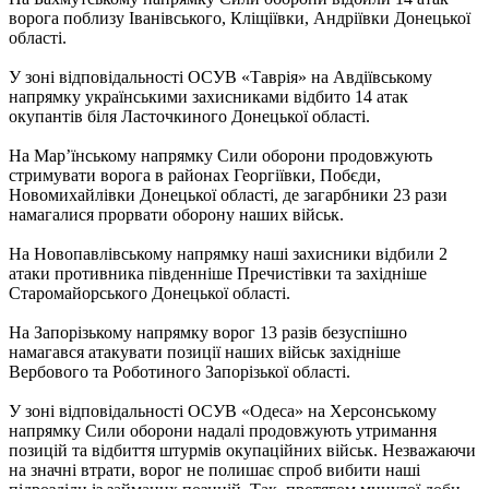
ворога поблизу Іванівського, Кліщіївки, Андріївки Донецької
області.
У зоні відповідальності ОСУВ «Таврія» на Авдіївському
напрямку українськими захисниками відбито 14 атак
окупантів біля Ласточкиного Донецької області.
На Мар’їнському напрямку Сили оборони продовжують
стримувати ворога в районах Георгіївки, Побєди,
Новомихайлівки Донецької області, де загарбники 23 рази
намагалися прорвати оборону наших військ.
На Новопавлівському напрямку наші захисники відбили 2
атаки противника південніше Пречистівки та західніше
Старомайорського Донецької області.
На Запорізькому напрямку ворог 13 разів безуспішно
намагався атакувати позиції наших військ західніше
Вербового та Роботиного Запорізької області.
У зоні відповідальності ОСУВ «Одеса» на Херсонському
напрямку Сили оборони надалі продовжують утримання
позицій та відбиття штурмів окупаційних військ. Незважаючи
на значні втрати, ворог не полишає спроб вибити наші