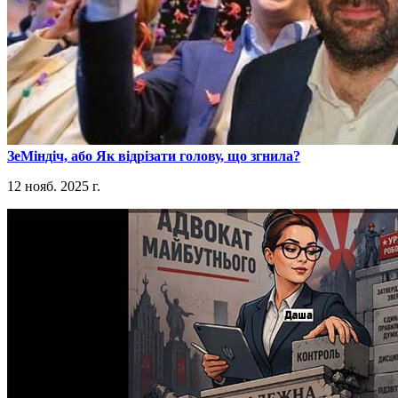
​ЗеМіндіч, або Як відрізати голову, що згнила?
12 нояб. 2025 г.