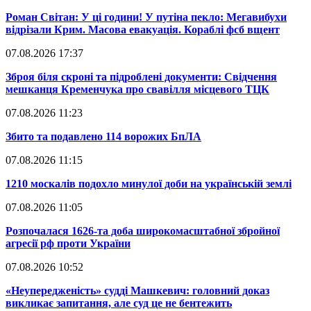
​Роман Світан: У ці години! У путіна пекло: Мегавибухи
відрізали Крим. Масова евакуація. Кораблі фсб вщент
07.08.2026 17:37
​Зброя біля скроні та підроблені документи: Свідчення
мешканця Кременчука про свавілля місцевого ТЦК
07.08.2026 11:23
​Збито та подавлено 114 ворожих БпЛА
07.08.2026 11:15
​1210 москалів подохло минулої доби на українській землі
07.08.2026 11:05
​Розпочалася 1626-та доба широкомасштабної збройної
агресії рф проти України
07.08.2026 10:52
​«Неупередженість» судді Машкевич: головний доказ
викликає запитання, але суд це не бентежить