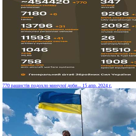
​770 рашистів подохло минулої доби...
15 апр. 2024 г.