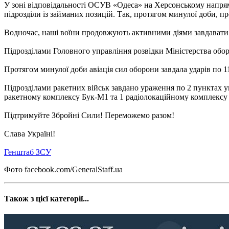
У зоні відповідальності ОСУВ «Одеса» на Херсонському напря
підрозділи із займаних позицій. Так, протягом минулої доби, пр
Водночас, наші воїни продовжують активними діями завдавати ок
Підрозділами Головного управління розвідки Міністерства обо
Протягом минулої доби авіація сил оборони завдала ударів по 
Підрозділами ракетних військ завдано ураження по 2 пунктах уп
ракетному комплексу Бук-М1 та 1 радіолокаційному комплексу 
Підтримуйте Збройні Сили! Переможемо разом!
Слава Україні!
Генштаб ЗСУ
Фото facebook.com/GeneralStaff.ua
Також з цієї категорії...