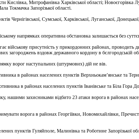
ти Кислівка, Митрофанівка Харківської області; Новоєгорівка Луг
ала Токмачка Запорізької області.
ів Чернігівської, Сумської, Харківської, Луганської, Донецької,
іському напрямках оперативна обстановка залишається без суттє
гає військову присутність у прикордонних районах, проводить 
ових загороджень вздовж державного кордону в бєлгородській обл
ямку ворог наступальних (штурмових) дій не вів.
вника в районах населених пунктів Верхньокам’янське та Терни
тивника в районах населених пунктів Іванівське та Біла Гора До
ку, нашими захисниками відбито 23 атаки ворога в районах насе
увати ворога в районах Георгіївки, Новомихайлівки, Пречистівк
лених пунктів Гуляйполе, Малинівка та Роботине Запорізької обл