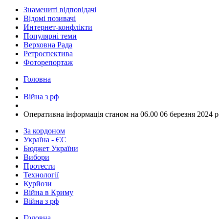
Знамениті відповідачі
Відомі позивачі
Интернет-конфлікти
Популярні теми
Верховна Рада
Ретроспектива
Фоторепортаж
Головна
Війна з рф
​Оперативна інформація станом на 06.00 06 березня 2024 
За кордоном
Україна - ЄС
Бюджет України
Вибори
Протести
Технології
Курйози
Війна в Криму
Війна з рф
Головна