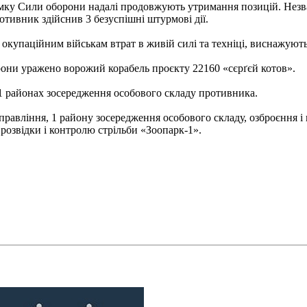
мку Сили оборони надалі продовжують утримання позицій. Незва
отивник здійснив 3 безуспішні штурмові дії.
упаційним військам втрат в живій силі та техніці, виснажують в
рони уражено ворожий корабель проєкту 22160 «сєрґєй котов».
11 районах зосередження особового складу противника.
равління, 1 району зосередження особового складу, озброєння і в
розвідки і контролю стрільби «Зоопарк-1».