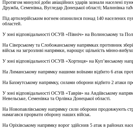
Протягом минулої доби авіаційних ударів зазнали населені пунк
Дружба, Семенівка, Вугледар Донецької області; Малинівка таМ
Під артилерійським вогнем опинилися понад 140 населених пункт
областей.
У зоні відповідальності ОСУВ «Північ» на Волинському та Пол
На Сіверському та Слобожанському напрямках противник збері
військ на загрозливі напрямки, нарощує щільність мінно-вибух
У зоні відповідальності ОСУВ «Хортиця» на Куп’янському напр
На Лиманському напрямку нашими воїнами відбито 6 атак проти
На Бахмутському напрямку, силами оборони відбито 2 атаки про
У зоні відповідальності ОСУВ «Таврія» на Авдіївському напрям
Невельське, Семенівка та Орлівка Донецької області.
На Новопавлівському напрямку сили оборони продовжують стрим
намагався прорвати оборону наших військ.
На Оріхівському напрямку ворог здійснив 5 атак в районах насе