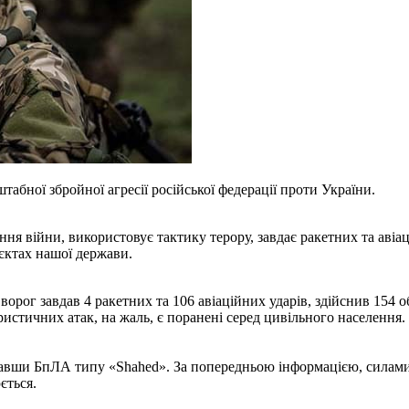
абної збройної агресії російської федерації проти України.
ння війни, використовує тактику терору, завдає ракетних та авіа
’єктах нашої держави.
ворог завдав 4 ракетних та 106 авіаційних ударів, здійснив 154 
ристичних атак, на жаль, є поранені серед цивільного населення
увавши БпЛА типу «Shahed». За попередньою інформацією, силами
ється.