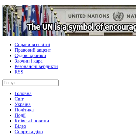
Справи всесвітні
Правовий акцент
Судові хроніки
Злочин і кара
Резонансні вердикти
RSS
Головна
Світ
Україна
Політика
Події
Київські новини
Відео
Спорт та діло