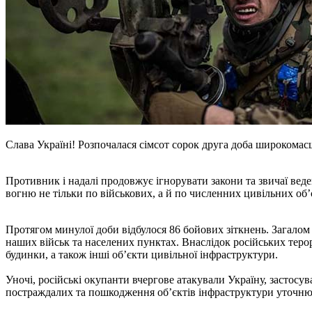
Слава Україні! Розпочалася сімсот сорок друга доба широкомасшт
Противник і надалі продовжує ігнорувати закони та звичаї веде
вогню не тільки по військових, а й по численних цивільних об
Протягом минулої доби відбулося 86 бойових зіткнень. Загалом 
наших військ та населених пунктах. Внаслідок російських теро
будинки, а також інші об’єкти цивільної інфраструктури.
Уночі, російські окупанти вчергове атакували Україну, застос
постраждалих та пошкодження об’єктів інфраструктури уточню