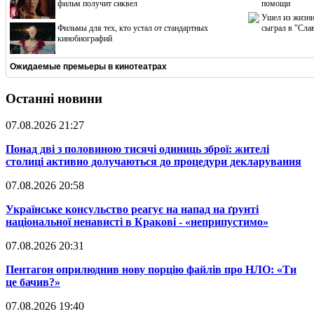
фильм получит сиквел
помощи
Ушел из жизни
Фильмы для тех, кто устал от стандартных
сыграл в "Сла
кинобиографий
Ожидаемые премьеры в кинотеатрах
Останні новини
07.08.2026 21:27
​Понад дві з половиною тисячі одиниць зброї: жителі
столиці активно долучаються до процедури декларування
07.08.2026 20:58
​Українське консульство реагує на напад на ґрунті
національної ненависті в Кракові - «неприпустимо»
07.08.2026 20:31
​Пентагон оприлюднив нову порцію файлів про НЛО: «Ти
це бачив?»
07.08.2026 19:40