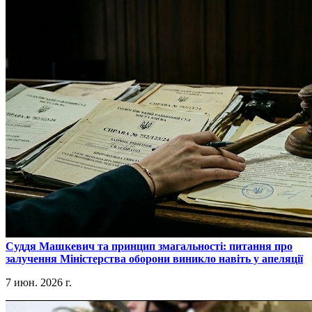
​Суддя Машкевич та принцип змагальності: питання про
залучення Міністерства оборони виникло навіть у апеляції
7 июн. 2026 г.