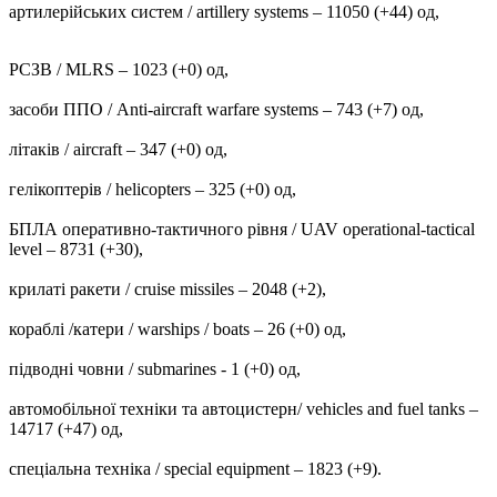
артилерійських систем / artillery systems – 11050 (+44) од,
РСЗВ / MLRS – 1023 (+0) од,
засоби ППО / Anti-aircraft warfare systems ‒ 743 (+7) од,
літаків / aircraft – 347 (+0) од,
гелікоптерів / helicopters – 325 (+0) од,
БПЛА оперативно-тактичного рівня / UAV operational-tactical
level – 8731 (+30),
крилаті ракети / cruise missiles ‒ 2048 (+2),
кораблі /катери / warships / boats ‒ 26 (+0) од,
підводні човни / submarines - 1 (+0) од,
автомобільної техніки та автоцистерн/ vehicles and fuel tanks –
14717 (+47) од,
спеціальна техніка / special equipment ‒ 1823 (+9).