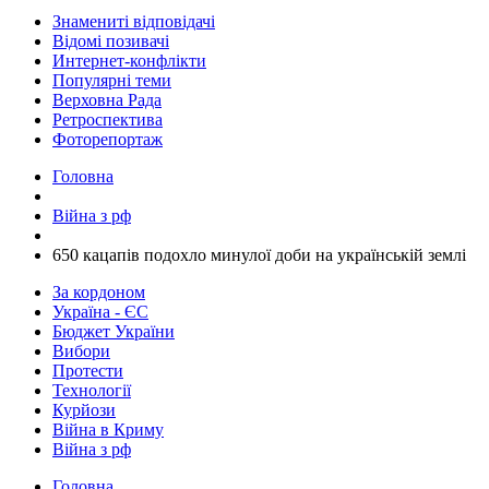
Знамениті відповідачі
Відомі позивачі
Интернет-конфлікти
Популярні теми
Верховна Рада
Ретроспектива
Фоторепортаж
Головна
Війна з рф
​650 кацапів подохло минулої доби на українській землі
За кордоном
Україна - ЄС
Бюджет України
Вибори
Протести
Технології
Курйози
Війна в Криму
Війна з рф
Головна