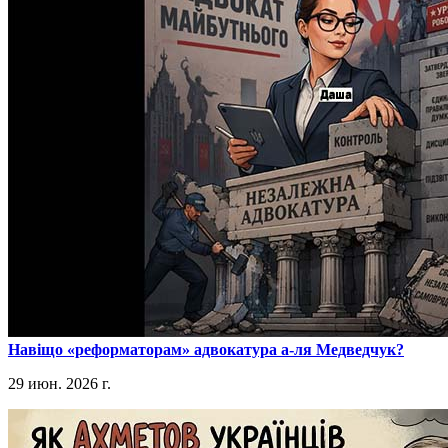
​Навіщо «реформаторам» адвокатура а-ля Медведчук?
29 июн. 2026 г.