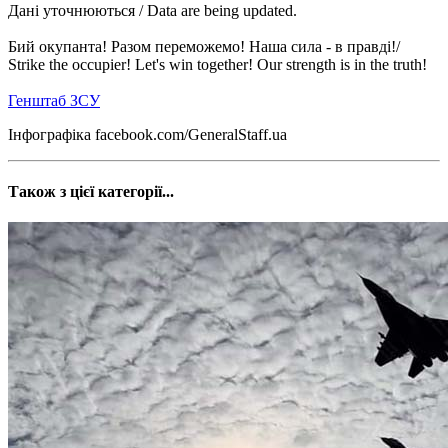
Дані уточнюються / Data are being updated.
Бий окупанта! Разом переможемо! Наша сила - в правді!/
Strike the occupier! Let's win together! Our strength is in the truth!
Генштаб ЗСУ
Інфографіка facebook.com/GeneralStaff.ua
Також з цієї категорії...