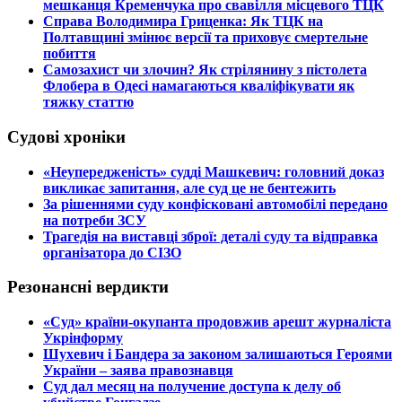
мешканця Кременчука про свавілля місцевого ТЦК
​Справа Володимира Гриценка: Як ТЦК на
Полтавщині змінює версії та приховує смертельне
побиття
​Самозахист чи злочин? Як стрілянину з пістолета
Флобера в Одесі намагаються кваліфікувати як
тяжку статтю
Судові хроніки
​«Неупередженість» судді Машкевич: головний доказ
викликає запитання, але суд це не бентежить
​За рішеннями суду конфісковані автомобілі передано
на потреби ЗСУ
​Трагедія на виставці зброї: деталі суду та відправка
організатора до СІЗО
Резонансні вердикти
​«Суд» країни-окупанта продовжив арешт журналіста
Укрінформу
Шухевич і Бандера за законом залишаються Героями
України – заява правознавця
Суд дал месяц на получение доступа к делу об