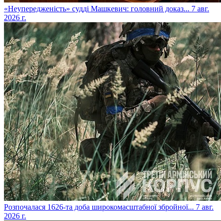
​«Неупередженість» судді Машкевич: головний доказ...
7 авг.
2026 г.
​Розпочалася 1626-та доба широкомасштабної збройної...
7 авг.
2026 г.