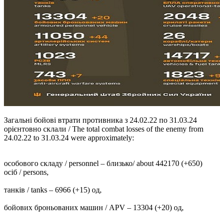
Загальні бойові втрати противника з 24.02.22 по 31.03.24
орієнтовно склали / The total combat losses of the enemy from
24.02.22 to 31.03.24 were approximately:
особового складу / personnel ‒ близько/ about 442170 (+650)
осіб / persons,
танків / tanks ‒ 6966 (+15) од,
бойових броньованих машин / APV ‒ 13304 (+20) од,