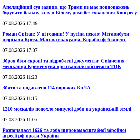
​Апеляційний суд заявив, що Трамп не має повноважень
будувати бальну залу в Білому домі без схвалення Конгресу
07.08.2026 17:49
​Роман Світан: У ці години! У путіна пекло: Мегавибухи
відрізали Крим. Масова евакуація. Кораблі фсб вщент
07.08.2026 17:37
​Зброя біля скроні та підроблені документи: Свідчення
мешканця Кременчука про свавілля місцевого ТЦК
07.08.2026 11:23
​Збито та подавлено 114 ворожих БпЛА
07.08.2026 11:15
​1210 москалів подохло минулої доби на українській землі
07.08.2026 11:05
​Розпочалася 1626-та доба широкомасштабної збройної
агресії рф проти України