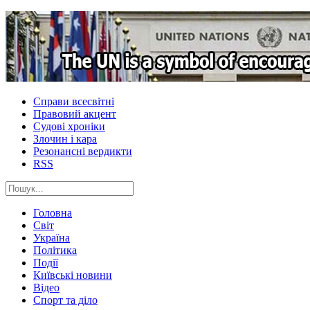
Справи всесвітні
Правовий акцент
Судові хроніки
Злочин і кара
Резонансні вердикти
RSS
Головна
Світ
Україна
Політика
Події
Київські новини
Відео
Спорт та діло