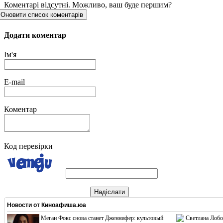
Коментарі відсутні. Можливо, ваш буде першим?
Оновити список коментарів
Додати коментар
Ім'я
E-mail
Коментар
Код перевірки
Надіслати
Новости от
Киноафиша.юа
Меган Фокс снова станет Дженнифер: культовый
Светлана Лобо