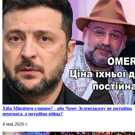
​Хіба Міндічем єдиним? - або Чому Зеленському не потрібна
перемога, а потрібна війна?
4 мая 2026 г.