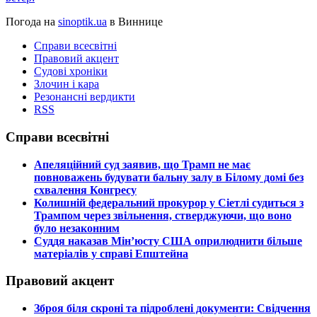
Погода на
sinoptik.ua
в Виннице
Справи всесвітні
Правовий акцент
Судові хроніки
Злочин і кара
Резонансні вердикти
RSS
Справи всесвітні
​Апеляційний суд заявив, що Трамп не має
повноважень будувати бальну залу в Білому домі без
схвалення Конгресу
​Колишній федеральний прокурор у Сіетлі судиться з
Трампом через звільнення, стверджуючи, що воно
було незаконним
​Суддя наказав Мін’юсту США оприлюднити більше
матеріалів у справі Епштейна
Правовий акцент
​Зброя біля скроні та підроблені документи: Свідчення