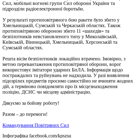
Сил, мобільні вогневі групи Сил оборони України та
підрозділи радіоелектронної боротьби.
У результаті протиповітряного бою ракети було збито у
Хмельницькій, Сумській та Черкаській областях. Також
протиповітряною обороною збито 11 «шахедів» та
безпілотників невстановленого типу у Миколаївській,
Київській, Вінницькій, Хмельницькій, Херсонській та
Сумській областях.
Решта вісім безпілотників локаційно втрачено. Імовірно, з
метою перевантаження протиповітряної оборони, ворог
використовує імітатори ударних БпЛА. Інформація щодо
постраждалих та руйнувань не надходила. У разі виявлення
підозрілих предметів просимо самостійно не вчиняти жодних
дій, а терміново повідомляти про їх місцезнаходження
поліцію, ДСНС чи місцеву адміністрацію.
Дякуємо за бойову роботу!
Разом – до перемоги!
Командування Повітряних Сил
Інфографіка facebook.com/kpszsu