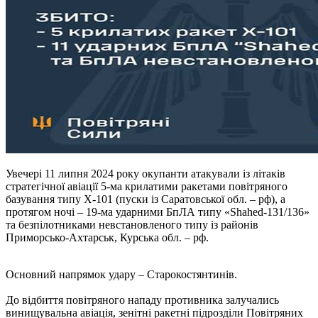
Увечері 11 липня 2024 року окупанти атакували із літаків
стратегічної авіації 5-ма крилатими ракетами повітряного
базування типу Х-101 (пуски із Саратовської обл. – рф), а
протягом ночі – 19-ма ударними БпЛА типу «Shahed-131/136»
та безпілотниками невстановленого типу із районів
Приморсько-Ахтарськ, Курська обл. – рф.
Основний напрямок удару – Старокостянтинів.
До відбиття повітряного нападу противника залучались
винищувальна авіація, зенітні ракетні підрозділи Повітряних