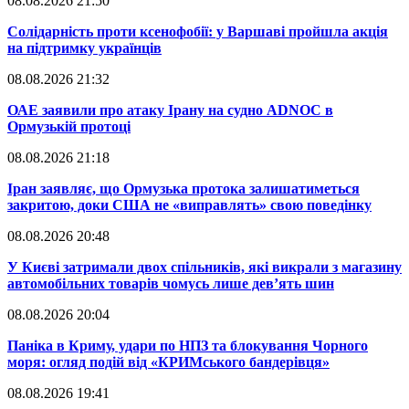
08.08.2026 21:50
​Солідарність проти ксенофобії: у Варшаві пройшла акція
на підтримку українців
08.08.2026 21:32
​ОАЕ заявили про атаку Ірану на судно ADNOC в
Ормузькій протоці
08.08.2026 21:18
​Іран заявляє, що Ормузька протока залишатиметься
закритою, доки США не «виправлять» свою поведінку
08.08.2026 20:48
​У Києві затримали двох спільників, які викрали з магазину
автомобільних товарів чомусь лише дев’ять шин
08.08.2026 20:04
Паніка в Криму, удари по НПЗ та блокування Чорного
моря: огляд подій від «КРИМського бандерівця»
08.08.2026 19:41