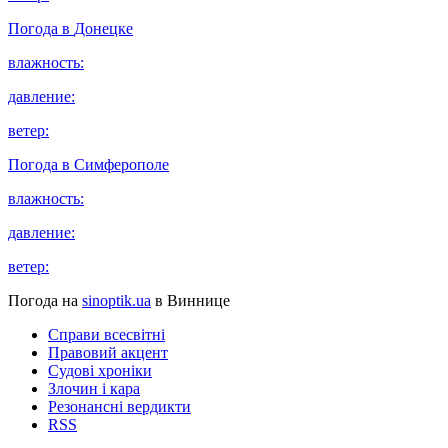
Погода в
Донецке
влажность:
давление:
ветер:
Погода в
Симферополе
влажность:
давление:
ветер:
Погода на
sinoptik.ua
в Виннице
Справи всесвітні
Правовий акцент
Судові хроніки
Злочин і кара
Резонансні вердикти
RSS