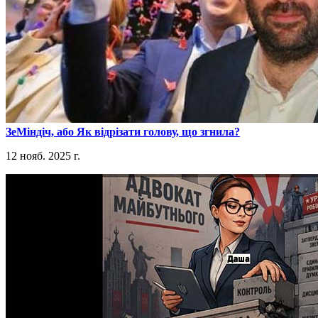
​ЗеМіндіч, або Як відрізати голову, що згнила?
12 нояб. 2025 г.