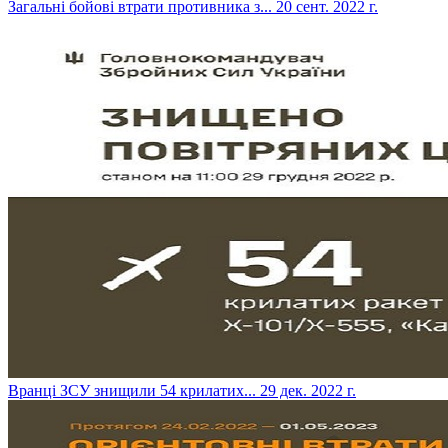
​Загальні бойові втрати противника з...
20 сент. 2022 г.
​Вранці ЗСУ знищили 54 крилатих...
29 дек. 2022 г.