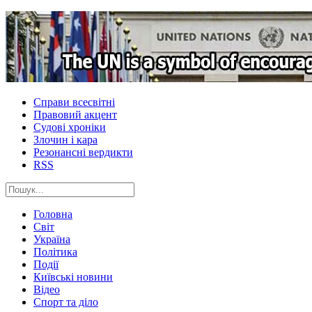
Справи всесвітні
Правовий акцент
Судові хроніки
Злочин і кара
Резонансні вердикти
RSS
Головна
Світ
Україна
Політика
Події
Київські новини
Відео
Спорт та діло