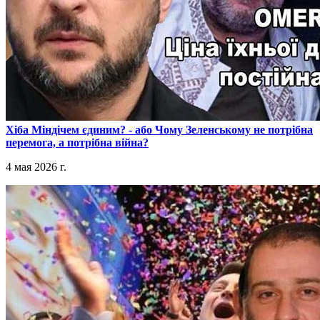
​Хіба Міндічем єдиним? - або Чому Зеленському не потрібна
перемога, а потрібна війна?
4 мая 2026 г.