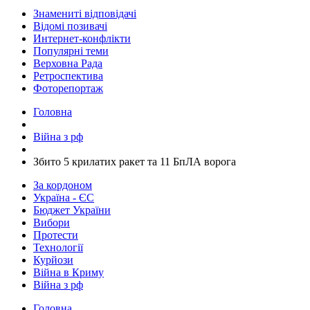
Знамениті відповідачі
Відомі позивачі
Интернет-конфлікти
Популярні теми
Верховна Рада
Ретроспектива
Фоторепортаж
Головна
Війна з рф
​Збито 5 крилатих ракет та 11 БпЛА ворога
За кордоном
Україна - ЄС
Бюджет України
Вибори
Протести
Технології
Курйози
Війна в Криму
Війна з рф
Головна