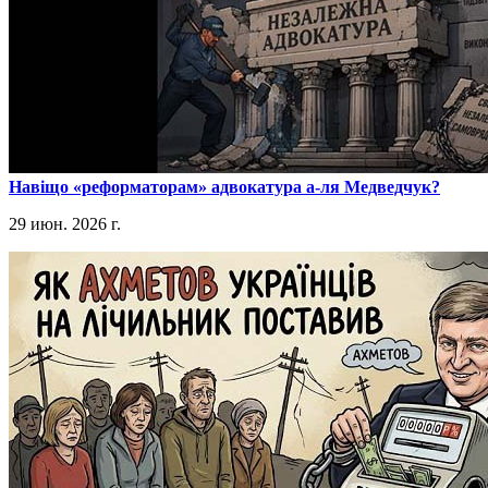
​Навіщо «реформаторам» адвокатура а-ля Медведчук?
29 июн. 2026 г.