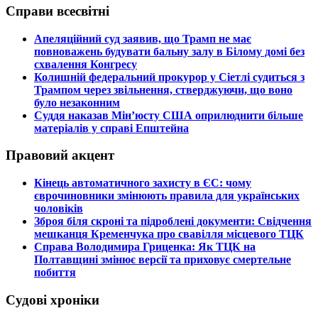
Справи всесвітні
​Апеляційний суд заявив, що Трамп не має
повноважень будувати бальну залу в Білому домі без
схвалення Конгресу
​Колишній федеральний прокурор у Сіетлі судиться з
Трампом через звільнення, стверджуючи, що воно
було незаконним
​Суддя наказав Мін’юсту США оприлюднити більше
матеріалів у справі Епштейна
Правовий акцент
​Кінець автоматичного захисту в ЄС: чому
єврочиновники змінюють правила для українських
чоловіків
​Зброя біля скроні та підроблені документи: Свідчення
мешканця Кременчука про свавілля місцевого ТЦК
​Справа Володимира Гриценка: Як ТЦК на
Полтавщині змінює версії та приховує смертельне
побиття
Судові хроніки