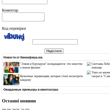
Коментар
Код перевірки
Надіслати
Новости от
Киноафиша.юа
"Элвин и бурундуки" возвращаются: что известно
Светлана Лобо
о новом фильме
помощи
Ушел из жизни
Культовые экранизации, которые стоит посмотреть
сыграл в "Сла
каждому
Ожидаемые премьеры в кинотеатрах
Останні новини