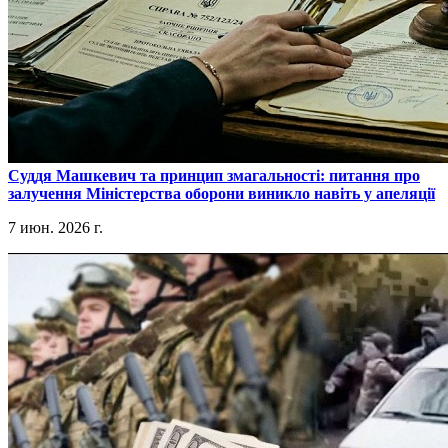
​Суддя Машкевич та принцип змагальності: питання про
залучення Міністерства оборони виникло навіть у апеляції
7 июн. 2026 г.