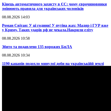
​Кінець автоматичного захисту в ЄС: чому єврочиновники
змінюють правила для українських чоловіків
08.08.2026 14:03
​Роман Світан: У ці години! У путіна жах: Мадяр і ГУР вже
у Криму. Таких ударів рф не чекала.Накрили еліту
08.08.2026 10:58
​Збито та подавлено 135 ворожих БпЛА
08.08.2026 10:34
​1190 кацапів подохло минулої доби на українськійй землі