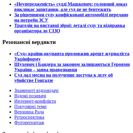
​«Неупередженість» судді Машкевич: головний доказ
викликає запитання, але суд це не бентежить
​За рішеннями суду конфісковані автомобілі передано
на потреби ЗСУ
​Трагедія на виставці зброї: деталі суду та відправка
організатора до СІЗО
Резонансні вердикти
​«Суд» країни-окупанта продовжив арешт журналіста
Укрінформу
Шухевич і Бандера за законом залишаються Героями
України – заява правознавця
Суд дал месяц на получение доступа к делу об
убийстве Гонгадзе
Знамениті відповідачі
Відомі позивачі
Интернет-конфлікти
Популярні теми
Верховна Рада
Ретроспектива
Фоторепортаж