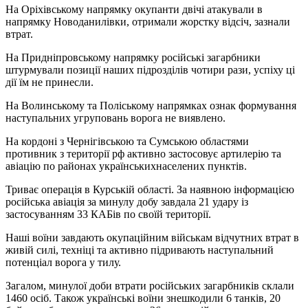
На Оріхівському напрямку окупанти двічі атакували в
напрямку Новоданилівки, отримали жорстку відсіч, зазнали
втрат.
На Придніпровському напрямку російські загарбники
штурмували позиції наших підрозділів чотири рази, успіху ці
дії їм не принесли.
На Волинському та Поліському напрямках ознак формування
наступальних угруповань ворога не виявлено.
На кордоні з Чернігівською та Сумською областями
противник з території рф активно застосовує артилерію та
авіацію по районах українськихнаселених пунктів.
Триває операція в Курській області. За наявною інформацією
російська авіація за минулу добу завдала 21 удару із
застосуванням 33 КАБів по своїй території.
Наші воїни завдають окупаційним військам відчутних втрат в
живій силі, техніці та активно підривають наступальний
потенціал ворога у тилу.
Загалом, минулої доби втрати російських загарбників склали
1460 осіб. Також українські воїни знешкодили 6 танків, 20