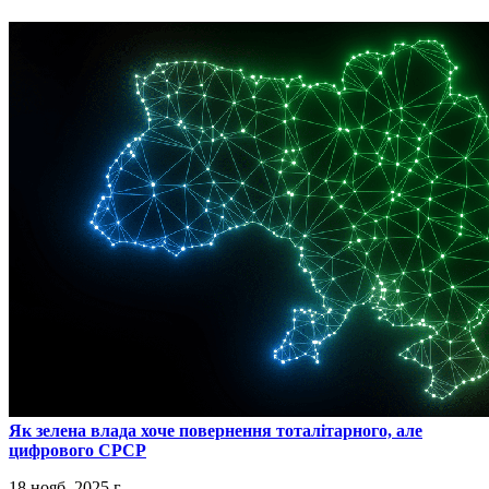
​Як зелена влада хоче повернення тоталітарного, але
цифрового СРСР
18 нояб. 2025 г.