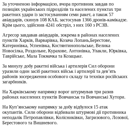
За уточненою інформацією, вчора противник завдав по
позиціях українських підрозділів та населених пунктах три
ракетних удари із застосуванням семи ракет, а також 57
авіаударів, скинув 108 КАБ, застосував 1366 дронів-камікадзе.
Крім цього, здійснив 4241 обстріл, з них 160 з РСЗВ.
Агресор завдавав авіаударів, зокрема в районах населених
пунктів Харків, Варварівка, Козача Лопань,Берестове,
Катеринівка, Успенівка, Костянтинопольське, Велика
Новосілка, Роздольне, Курахове, Антонівка, Улакли, Юрківка,
Таврійське, Мала Токмачка та Козацьке.
За минулу добу ракетні війська і артилерія Сил оборони
уразили один засіб ракетних військ і артилерії та дев’ять
районів зосередження особового складу та техніки російських
загарбників.
На Харківському напрямку ворог штурмував три разив
районах населених пунктів Вовчанськ та Вовчанські Хутори.
На Куп’янському напрямку за добу відбулося 15 атак
окупантів. Сили оборони відбивали штурмові дії противника
неподалік Петропавлівки, Колісниківки, Загризового, Лозової,
Берестового та Вишневого.