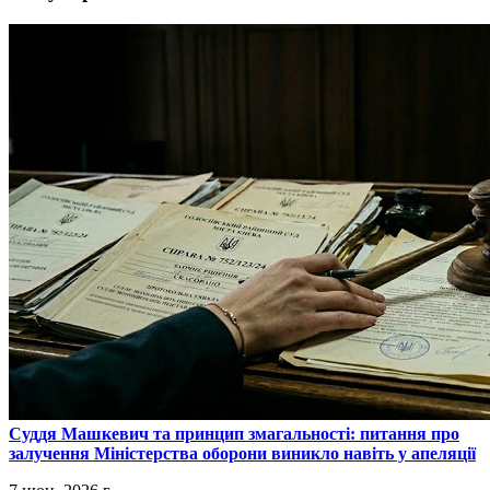
​Суддя Машкевич та принцип змагальності: питання про
залучення Міністерства оборони виникло навіть у апеляції