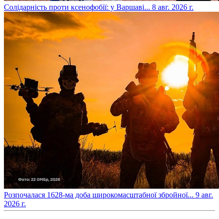
​Солідарність проти ксенофобії: у Варшаві...
8 авг. 2026 г.
​Розпочалася 1628-ма доба широкомасштабної збройної...
9 авг.
2026 г.