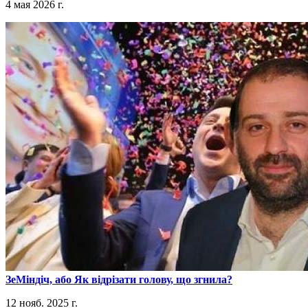
4 мая 2026 г.
​ЗеМіндіч, або Як відрізати голову, що згнила?
12 нояб. 2025 г.