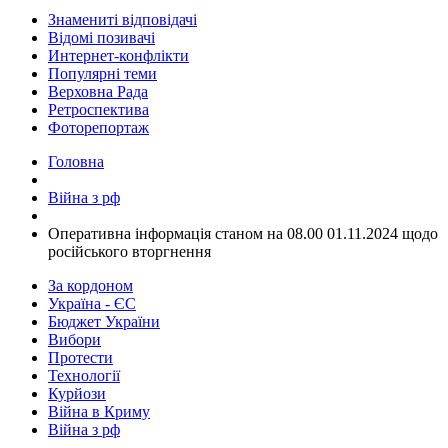
Знамениті відповідачі
Відомі позивачі
Интернет-конфлікти
Популярні теми
Верховна Рада
Ретроспектива
Фоторепортаж
Головна
Війна з рф
​Оперативна інформація станом на 08.00 01.11.2024 щодо
російського вторгнення
За кордоном
Україна - ЄС
Бюджет України
Вибори
Протести
Технології
Курйози
Війна в Криму
Війна з рф