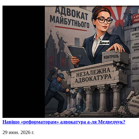
​Навіщо «реформаторам» адвокатура а-ля Медведчук?
29 июн. 2026 г.