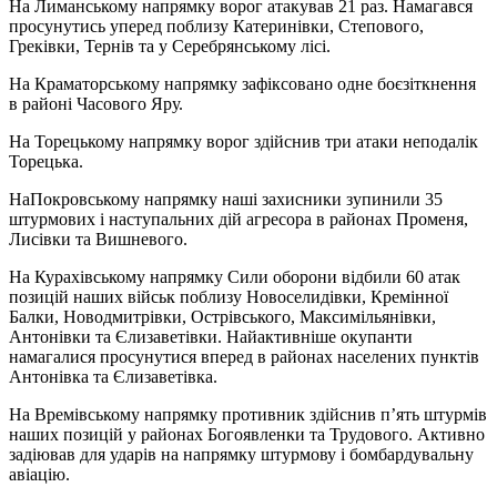
На Лиманському напрямку ворог атакував 21 раз. Намагався
просунутись уперед поблизу Катеринівки, Степового,
Греківки, Тернів та у Серебрянському лісі.
На Краматорському напрямку зафіксовано одне боєзіткнення
в районі Часового Яру.
На Торецькому напрямку ворог здійснив три атаки неподалік
Торецька.
НаПокровському напрямку наші захисники зупинили 35
штурмових і наступальних дій агресора в районах Променя,
Лисівки та Вишневого.
На Курахівському напрямку Сили оборони відбили 60 атак
позицій наших військ поблизу Новоселидівки, Кремінної
Балки, Новодмитрівки, Острівського, Максимільянівки,
Антонівки та Єлизаветівки. Найактивніше окупанти
намагалися просунутися вперед в районах населених пунктів
Антонівка та Єлизаветівка.
На Времівському напрямку противник здійснив п’ять штурмів
наших позицій у районах Богоявленки та Трудового. Активно
задіював для ударів на напрямку штурмову і бомбардувальну
авіацію.