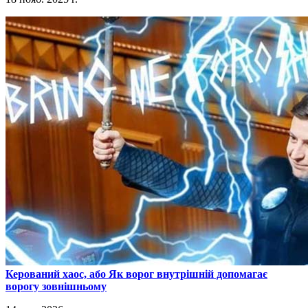
​Керований хаос, або Як ворог внутрішній допомагає
ворогу зовнішньому