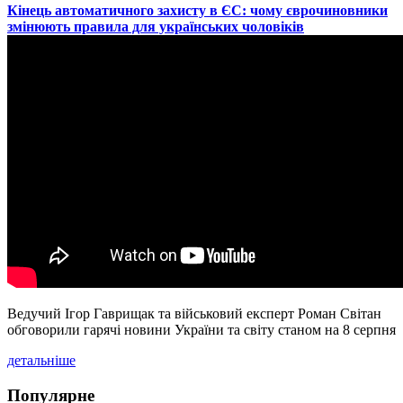
​Кінець автоматичного захисту в ЄС: чому єврочиновники
змінюють правила для українських чоловіків
Ведучий Ігор Гаврищак та військовий експерт Роман Світан
обговорили гарячі новини України та світу станом на 8 серпня
детальніше
Популярне