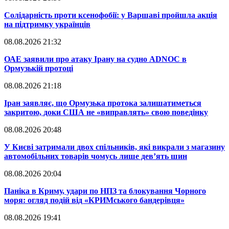
​Солідарність проти ксенофобії: у Варшаві пройшла акція
на підтримку українців
08.08.2026 21:32
​ОАЕ заявили про атаку Ірану на судно ADNOC в
Ормузькій протоці
08.08.2026 21:18
​Іран заявляє, що Ормузька протока залишатиметься
закритою, доки США не «виправлять» свою поведінку
08.08.2026 20:48
​У Києві затримали двох спільників, які викрали з магазину
автомобільних товарів чомусь лише дев’ять шин
08.08.2026 20:04
Паніка в Криму, удари по НПЗ та блокування Чорного
моря: огляд подій від «КРИМського бандерівця»
08.08.2026 19:41