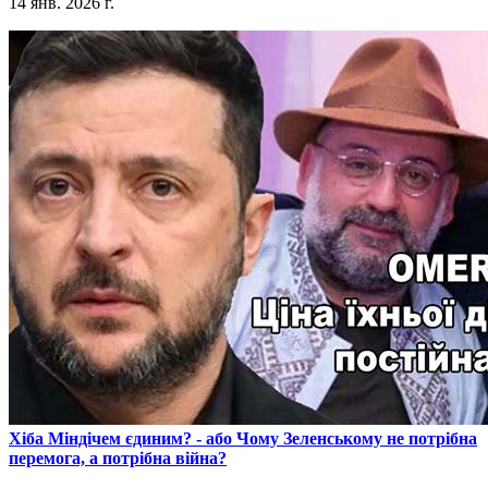
14 янв. 2026 г.
​Хіба Міндічем єдиним? - або Чому Зеленському не потрібна
перемога, а потрібна війна?