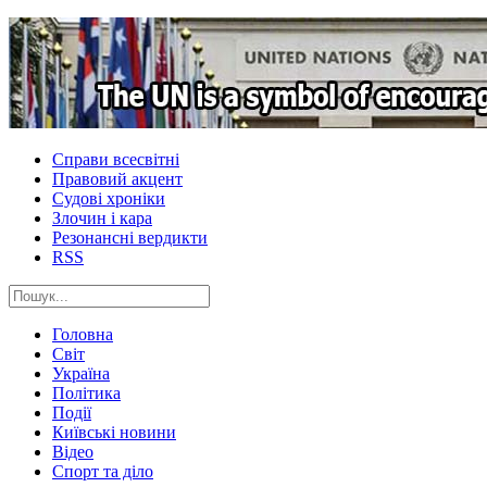
Справи всесвітні
Правовий акцент
Судові хроніки
Злочин і кара
Резонансні вердикти
RSS
Головна
Світ
Україна
Політика
Події
Київські новини
Відео
Спорт та діло