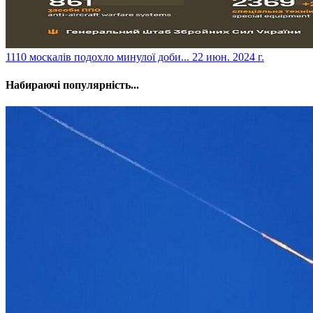
​1110 москалів подохло минулої доби...
22 июн. 2024 г.
Набираючі популярність...