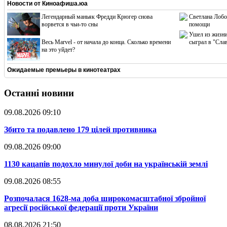
Новости от
Киноафиша.юа
Легендарный маньяк Фредди Крюгер снова
Светлана Лобо
ворвется в чьи-то сны
помощи
Ушел из жизни
Весь Marvel - от начала до конца. Сколько времени
сыграл в "Сла
на это уйдет?
Ожидаемые премьеры в кинотеатрах
Останні новини
09.08.2026 09:10
​Збито та подавлено 179 цілей противника
09.08.2026 09:00
​1130 кацапів подохло минулої доби на українській землі
09.08.2026 08:55
​Розпочалася 1628-ма доба широкомасштабної збройної
агресії російської федерації проти України
08.08.2026 21:50