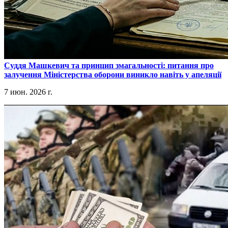
​Суддя Машкевич та принцип змагальності: питання про
залучення Міністерства оборони виникло навіть у апеляції
7 июн. 2026 г.