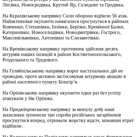
Лисівка, Новогродівка, Крутий Яр, Селидове та Гродівка.
На Курахівському напрямку Сили оборони відбили 56 атак.
Найактивніше окупанти намагалися просунутися в районах
Вовченки, Степанівки, Іллінки, Берізки, Кремінної Балки,
Катеринівки, Новоселидівки, Новодмитрівки, Гострого,
Максимільянівки, Антонівки та Єлизаветівки.
На Времівському напрямку противник здійснив десять
штурмів наших позицій в районі Костянтинопольського,
Роздольного та Трудового.
На Гуляйпільському напрямку ворог наступальних дій не
проводив, проте активно застосовував штурмову авіацію в
районі населеного пункту Білогір’я.
На Оріхівському напрямку окупанти один раз без успіху
атакували у бік Оріхова.
На Придніпровському напрямку за минулу добу наші
захисники зупинили три спроби російських загарбників
просунутися вперед, отримали жорстку відсіч, зазнавши втрат
відійшли.
На Волинському та Поліському напрямках ознак формування