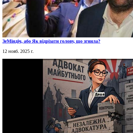
​ЗеМіндіч, або Як відрізати голову, що згнила?
12 нояб. 2025 г.