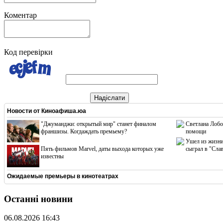
Коментар
Код перевірки
Надіслати
Новости от
Киноафиша.юа
"Джуманджи: открытый мир" станет финалом
Светлана Лобо
франшизы. Когдаждать премьему?
помощи
Ушел из жизни
Пять фильмов Marvel, даты выхода которых уже
сыграл в "Сла
известны
Ожидаемые премьеры в кинотеатрах
Останні новини
06.08.2026 16:43