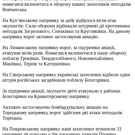
намагався вклинитись в оборону наших захисників неподалік
Вовчанська.
На Куп’янському напрямку за добу відбулося вісім атак
окупантів. Сили оборони відбивали штурмові дії противника
неподалік Загризового, Синьківки та Кругляківки. На даному
напрямку ворог активно застосовував авіацію.
На Лиманському напрямку ворог, за підтримки авіації,
атакував вісім разів. Намагався вклинитися в нашу оборону
поблизу Греківки, Твердохлібового, Новомихайлівки,
Макіївки, Тернів та Катеринівки.
На Сіверському напрямку українські захисники відбили один
штурм російських загарбників поблизу Білогорівки.
За підтримки авіації, окупанти двічі атакували у районах
Білогорівки на Краматорському напрямку.
Активно застосовуючи бомбардувальну авіацію на
Торецькому напрямку, ворог здійснив дві атаки неподалік
Торецька.
На Покровському напрямку наші захисники зупинили 33
штурмові дії агресора у бік населених пунктів Промінь,