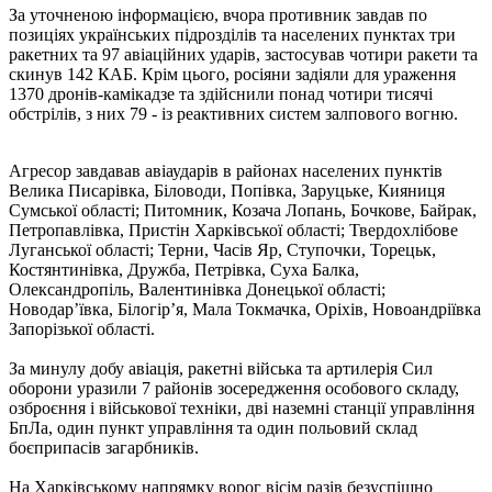
За уточненою інформацією, вчора противник завдав по
позиціях українських підрозділів та населених пунктах три
ракетних та 97 авіаційних ударів, застосував чотири ракети та
скинув 142 КАБ. Крім цього, росіяни задіяли для ураження
1370 дронів-камікадзе та здійснили понад чотири тисячі
обстрілів, з них 79 - із реактивних систем залпового вогню.
Агресор завдавав авіаударів в районах населених пунктів
Велика Писарівка, Біловоди, Попівка, Заруцьке, Кияниця
Сумської області; Питомник, Козача Лопань, Бочкове, Байрак,
Петропавлівка, Пристін Харківської області; Твердохлібове
Луганської області; Терни, Часів Яр, Ступочки, Торецьк,
Костянтинівка, Дружба, Петрівка, Суха Балка,
Олександропіль, Валентинівка Донецької області;
Новодар’ївка, Білогір’я, Мала Токмачка, Оріхів, Новоандріївка
Запорізької області.
За минулу добу авіація, ракетні війська та артилерія Сил
оборони уразили 7 районів зосередження особового складу,
озброєння і військової техніки, дві наземні станції управління
БпЛа, один пункт управління та один польовий склад
боєприпасів загарбників.
На Харківському напрямку ворог вісім разів безуспішно