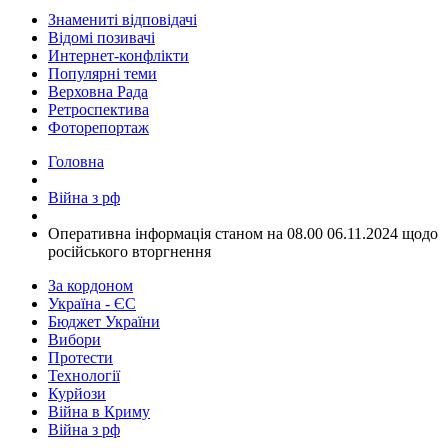
Знамениті відповідачі
Відомі позивачі
Интернет-конфлікти
Популярні теми
Верховна Рада
Ретроспектива
Фоторепортаж
Головна
Війна з рф
​Оперативна інформація станом на 08.00 06.11.2024 щодо
російського вторгнення
За кордоном
Україна - ЄС
Бюджет України
Вибори
Протести
Технології
Курйози
Війна в Криму
Війна з рф