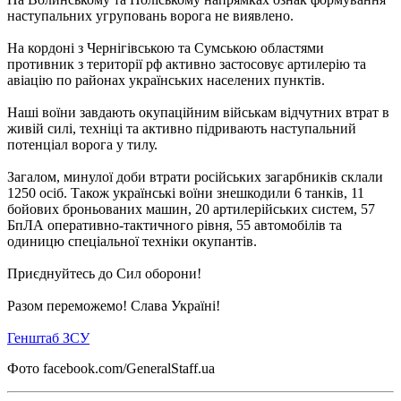
наступальних угруповань ворога не виявлено.
На кордоні з Чернігівською та Сумською областями
противник з території рф активно застосовує артилерію та
авіацію по районах українських населених пунктів.
Наші воїни завдають окупаційним військам відчутних втрат в
живій силі, техніці та активно підривають наступальний
потенціал ворога у тилу.
Загалом, минулої доби втрати російських загарбників склали
1250 осіб. Також українські воїни знешкодили 6 танків, 11
бойових броньованих машин, 20 артилерійських систем, 57
БпЛА оперативно-тактичного рівня, 55 автомобілів та
одиницю спеціальної техніки окупантів.
Приєднуйтесь до Сил оборони!
Разом переможемо! Слава Україні!
Генштаб ЗСУ
Фото facebook.com/GeneralStaff.ua