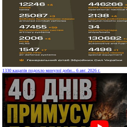
​1330 кацапів подохло минулої доби...
6 авг. 2026 г.