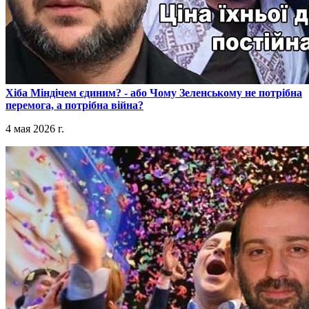
​Хіба Міндічем єдиним? - або Чому Зеленському не потрібна
перемога, а потрібна війна?
4 мая 2026 г.