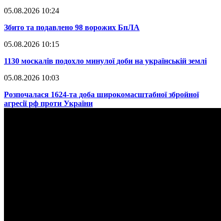
05.08.2026 10:24
​Збито та подавлено 98 ворожих БпЛА
05.08.2026 10:15
​1130 москалів подохло минулої доби на українській землі
05.08.2026 10:03
​Розпочалася 1624-та доба широкомасштабної збройної
агресії рф проти України