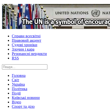
Справи всесвітні
Правовий акцент
Судові хроніки
Злочин і кара
Резонансні вердикти
RSS
Головна
Світ
Україна
Політика
Події
Київські новини
Відео
Спорт та діло