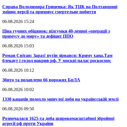
​Справа Володимира Гриценка: Як ТЦК на Полтавщині
змінює версії та приховує смертельне побиття
06.08.2026 15:24
​Ціна гучних обіцянок: підсумки 40-денної «операції з
примусу до миру» та дефіцит ППО
06.08.2026 15:03
​Роман Світан: Зараз! путін зірвався: Криму хана.Там
блекаут і голод накрив рф. У москві палає роскосмос
06.08.2026 10:12
​Збито та подавлено 66 ворожих БпЛА
06.08.2026 10:02
​1330 кацапів подохло минулої доби на українсській землі
06.08.2026 09:50
​Розпочалася 1625-та доба широкомасштабної збройної
агресії рф проти України