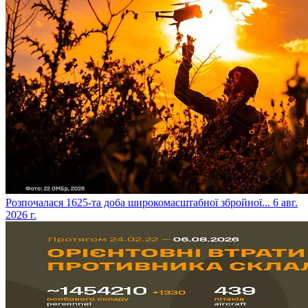
​Розпочалася 1625-та доба широкомасштабної збройної...
6 авг.
2026 г.